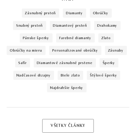
zásnubný prsteň
diamanty
obrúčky
snubný prsteň
diamantový prsteň
drahokamy
pánske šperky
farebné diamanty
zlato
obrúčky na mieru
personalizované obrúčky
zásnuby
safír
diamantové zásnubné prstene
šperky
nadčasové dizajny
biele zlato
štýlové šperky
najdrahšie šperky
VŠETKY ČLÁNKY