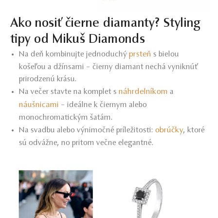
Ako nosiť čierne diamanty? Styling
tipy od Mikuš Diamonds
prsteň
Na deň kombinujte jednoduchý
s bielou
košeľou a džínsami – čierny diamant nechá vyniknúť
prirodzenú krásu.
náhrdelníkom
Na večer stavte na komplet s
a
náušnicami
– ideálne k čiernym alebo
monochromatickým šatám.
obrúčky
Na svadbu alebo výnimočné príležitosti:
, ktoré
sú odvážne, no pritom večne elegantné.