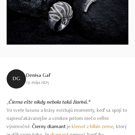
Denisa Gaľ
DG
19. mája 2025
„
Čierna ešte nikdy nebola taká žiarivá.“
Vo svete luxusu a krásy existujú momenty, keď sa spojí to
najneočakávanejšie a vznikne pritom niečo veľmi
Čierny diamant
klenot z hlbín zeme
výnimočné.
je
, ktorý
diamant
je dôkazom toho, že
nemusí žiariť iba