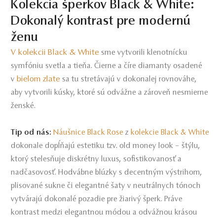
Kolekcia šperkov Black & White:
Dokonalý kontrast pre modernú
ženu
V kolekcii Black & White
sme vytvorili klenotnícku
symfóniu svetla a tieňa. Čierne a číre diamanty osadené
bielom zlate
v
sa tu stretávajú v dokonalej rovnováhe,
aby vytvorili kúsky, ktoré sú odvážne a zároveň nesmierne
ženské.
Tip od nás:
Náušnice Black Rose
z
kolekcie Black & White
dokonale dopĺňajú estetiku tzv. old money look – štýlu,
ktorý stelesňuje diskrétny luxus, sofistikovanosť a
nadčasovosť. Hodvábne blúzky s decentným výstrihom,
plisované sukne či elegantné šaty v neutrálnych tónoch
vytvárajú dokonalé pozadie pre žiarivý šperk. Práve
kontrast medzi elegantnou módou a odvážnou krásou