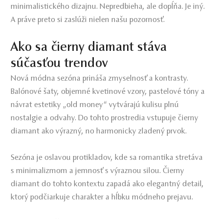
minimalistického dizajnu. Nepredbieha, ale dopĺňa. Je iný.
A práve preto si zaslúži nielen našu pozornosť.
Ako sa čierny diamant stáva
súčasťou trendov
Nová módna sezóna prináša zmyselnosť a kontrasty.
Balónové šaty, objemné kvetinové vzory, pastelové tóny a
návrat estetiky „old money“ vytvárajú kulisu plnú
nostalgie a odvahy. Do tohto prostredia vstupuje čierny
diamant ako výrazný, no harmonicky zladený prvok.
Sezóna je oslavou protikladov, kde sa romantika stretáva
s minimalizmom a jemnosť s výraznou silou. Čierny
diamant do tohto kontextu zapadá ako elegantný detail,
ktorý podčiarkuje charakter a hĺbku módneho prejavu.