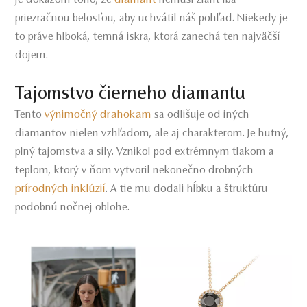
priezračnou belosťou, aby uchvátil náš pohľad. Niekedy je
to práve hlboká, temná iskra, ktorá zanechá ten najväčší
dojem.
Tajomstvo čierneho diamantu
výnimočný drahokam
Tento
sa odlišuje od iných
diamantov nielen vzhľadom, ale aj charakterom. Je hutný,
plný tajomstva a sily. Vznikol pod extrémnym tlakom a
teplom, ktorý v ňom vytvoril nekonečno drobných
prírodných inklúzií
. A tie mu dodali hĺbku a štruktúru
podobnú nočnej oblohe.