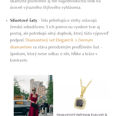
okamžite pozdvihne aj ten najjednoduchší look na
úroveň výrazného štýlového vyhlásenia.
Siluetové šaty
- Telu priliehajúce strihy oslavujú
ženskú sebadôveru. S ich pomocou vynikne tvar aj
postoj, ale potrebujú silný doplnok, ktorý túto výpoveď
Diamantový set Elegant II. s čiernym
podporí.
diamantom
sa stáva prirodzeným predĺžením šiat –
šperkom, ktorý nesie odkaz o sile, hĺbke a kráse v
kontraste.