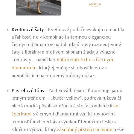
Kvetinové šaty
- Kvetinové potlače evokujú romantiku
a ľahkosť, no v kombinácii s temnou eleganciou
čiernych diamantov nadobúdajú nový rozmer. Jemné
šaty s florálnym motívom si priam žiadajú výrazné
náhrdelník Echo s čiernym
kontrasty – napríklad
diamantom
, ktorý zjemňuje sladkosť kvetov a
premieňa ich na moderný módny odkaz.
Pastelové tóny
- Pastelová farebnosť dominuje jarno-
letným trendom – „butter yellow“, pudrová ružová či
so
bledá modrá pôsobia nežne a čisto. V kombinácii
šperkami
s čiernymi diamantmi vzniká rovnováha –
jemnosť farieb necháva vyniknúť temnému lesku a
zásnubný prsteň Lucienne
silnému výrazu, ktorý
nesie.