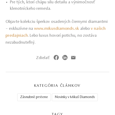
Pre tých, ktorí chápu silu detailu a výnimočnosť
klenotníckeho remesla.
Objavte kolekciu šperkov osadených čiernymi diamantmi
www.mikusdiamonds.sk
v našich
– exkluzívne na
alebo
predajniach
. Lebo luxus hovorí potichu, no zostáva
nezabudnuteľný.
Zdielať:
KATEGÓRIA ČLÁNKOV
Zásnubné prstene
Novinky v Mikuš Diamonds
TAGY