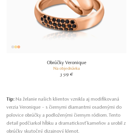
Obrúčky Veronique
Na objednávku
3 519 €
Tip:
Na želanie našich klientov vznikla aj modifikovaná
verzia Veronique – s čiernymi diamantmi osadenými do
polovice obrúčky a podloženými čiernym ródiom. Tento
detail podčiarkol hĺbku a dramatickosť kameňov a urobil z
obrúčky skutočný dizajnový klenot.