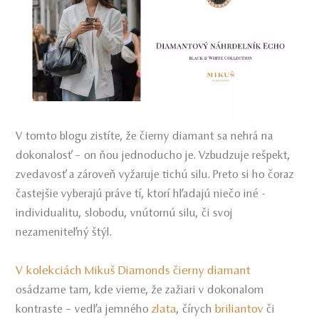
V tomto blogu zistíte, že čierny diamant sa nehrá na
dokonalosť – on ňou jednoducho je. Vzbudzuje rešpekt,
zvedavosť a zároveň vyžaruje tichú silu. Preto si ho čoraz
častejšie vyberajú práve tí, ktorí hľadajú niečo iné -
individualitu, slobodu, vnútornú silu, či svoj
nezameniteľný štýl.
V kolekciách Mikuš Diamonds čierny diamant
osádzame tam, kde vieme, že zažiari v dokonalom
zlata
briliantov
kontraste – vedľa jemného
, čírych
či