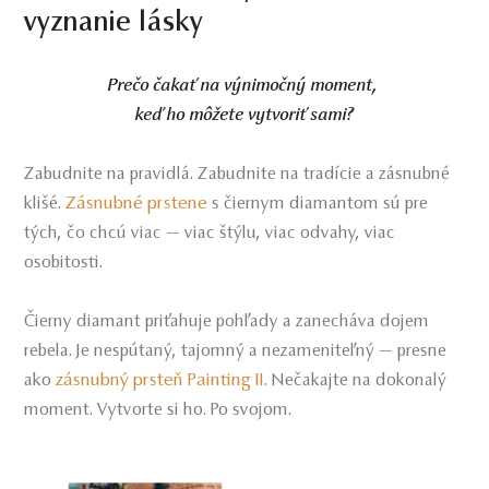
vyznanie lásky
Prečo čakať na výnimočný moment,
keď ho môžete vytvoriť sami?
Zabudnite na pravidlá. Zabudnite na tradície a zásnubné
Zásnubné prstene
klišé.
s čiernym diamantom sú pre
tých, čo chcú viac — viac štýlu, viac odvahy, viac
osobitosti.
Čierny diamant priťahuje pohľady a zanecháva dojem
rebela. Je nespútaný, tajomný a nezameniteľný — presne
zásnubný prsteň Painting II
ako
. Nečakajte na dokonalý
moment. Vytvorte si ho. Po svojom.