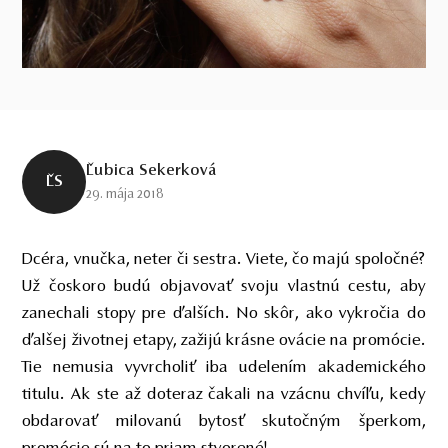
Ľubica Sekerková
ĽS
29. mája 2018
Dcéra, vnučka, neter či sestra. Viete, čo majú spoločné?
Už čoskoro
budú objavovať svoju vlastnú cestu, aby
zanechali stopy pre ďalších. No skôr, ako vykročia do
ďalšej životnej etapy, zažijú krásne ovácie na promócie.
Tie nemusia vyvrcholiť iba udelením akademického
titulu. Ak ste až doteraz čakali na vzácnu chvíľu, kedy
obdarovať milovanú bytosť skutočným šperkom,