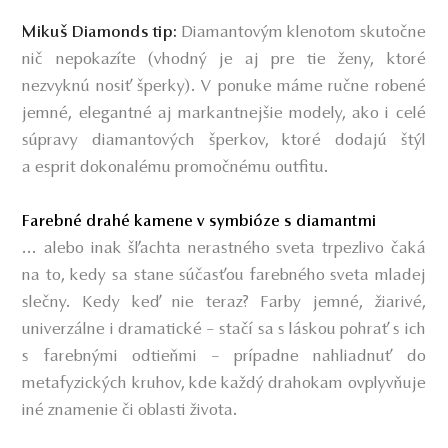
Diamantovým klenotom skutočne
Mikuš Diamonds tip:
nič nepokazíte (vhodný je aj pre tie ženy, ktoré
nezvyknú nosiť šperky). V ponuke máme ručne robené
jemné, elegantné aj markantnejšie modely, ako i celé
súpravy diamantových šperkov, ktoré dodajú štýl
a esprit dokonalému promočnému outfitu.
Farebné drahé kamene v symbióze s diamantmi
... alebo inak šľachta nerastného sveta trpezlivo čaká
na to, kedy sa stane súčasťou farebného sveta mladej
slečny. Kedy keď nie teraz? Farby jemné, žiarivé,
univerzálne i dramatické – stačí sa s láskou pohrať s ich
s farebnými odtieňmi – prípadne nahliadnuť do
metafyzických kruhov, kde každý drahokam ovplyvňuje
iné znamenie či oblasti života.