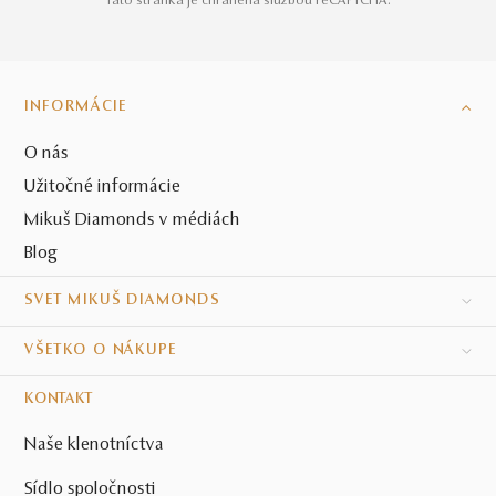
zároveň potvrdzujem, že mám viac ako 16 rokov.
Táto stránka je chránená službou reCAPTCHA.
INFORMÁCIE
O nás
Užitočné informácie
Mikuš Diamonds v médiách
Blog
SVET MIKUŠ DIAMONDS
VŠETKO O NÁKUPE
KONTAKT