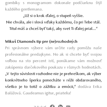
gombíky s monogramom dokonale podčiarknu štýl
každého gentlemana.
„Už si o krok ďalej, o stupeň vyššie.
Nie chvála, ale i slová vďaky každému, čo pri Tebe stál.
Titul máš a chceš byť taký, aby svet Ti ďalej prial...“
Mikuš Diamonds tip pre (ne)rozhodných
Pri správnom výbere vám určite rady pomôžu naše
profesionálne predajkyne. No ak si chcete byť svojou
voľbou na sto percent istí, ponúkame vám možnosť
zakúpenia darčekového poukazu v rôznych hodnotách.
„
V tejto súvislosti
rozhodne nie je prehreškom, ak výber
konkrétneho šperku ponecháte v réžii obdarovaného,
všetko je to totiž o zážitku a emócii,“
dodáva Erika
Balážová. Gaudeamus igitur, priatelia!