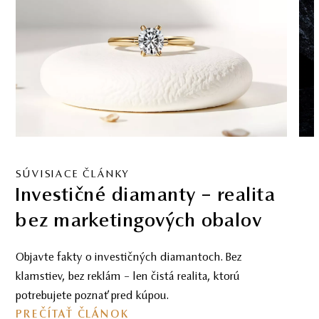
SÚVISIACE ČLÁNKY
Čierny diamant: Ikona
elegancie s nádychom
tajomna
Objavte čierne diamanty ako symbol sily, štýlu a
individuality – od ikonických módnych doplnkov až