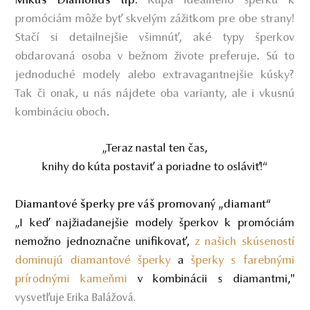
Kúpa ideálneho šperku k
Mikuš Diamonds tip:
promóciám môže byť skvelým zážitkom pre obe strany!
Stačí si detailnejšie všimnúť, aké typy šperkov
obdarovaná osoba v bežnom živote preferuje. Sú to
jednoduché modely alebo extravagantnejšie kúsky?
Tak či onak, u nás nájdete oba varianty, ale i vkusnú
kombináciu oboch.
„Teraz nastal ten čas,
knihy do kúta postaviť a poriadne to osláviť!“
Diamantové šperky pre váš promovaný „diamant“
„I keď najžiadanejšie modely šperkov k promóciám
nemožno jednoznačne unifikovať,
z našich skúseností
dominujú diamantové šperky
a
šperky s farebnými
prírodnými kameňmi
v kombinácii s diamantmi,"
vysvetľuje Erika Balážová.