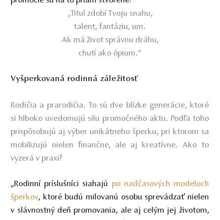
promócie sú na to priam stvorené!
„Titul zdobí Tvoju snahu,
talent, fantáziu, um.
Ak má život správnu dráhu,
chutí ako ópium.“
Vyšperkovaná rodinná záležitosť
Rodičia a prarodičia. To sú dve blízke generácie, ktoré
si hlboko uvedomujú silu promočného aktu. Podľa toho
prispôsobujú aj výber unikátneho šperku, pri ktorom sa
mobilizujú nielen finančne, ale aj kreatívne. Ako to
vyzerá v praxi?
„Rodinní príslušníci siahajú
po nadčasových modeloch
šperkov
, ktoré budú milovanú osobu sprevádzať nielen
v slávnostný deň promovania, ale aj celým jej životom,