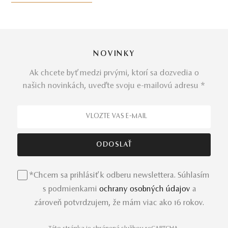
po zásnubné prstene a luxusné šperky od Mikuš
Diamonds.
PREČÍTAŤ ČLÁNOK
NOVINKY
Ak chcete byť medzi prvými, ktorí sa dozvedia o
našich novinkách, uveďte svoju e-mailovú adresu *
*Chcem sa prihlásiť k odberu newslettera. Súhlasím
s podmienkami
ochrany osobných údajov
a