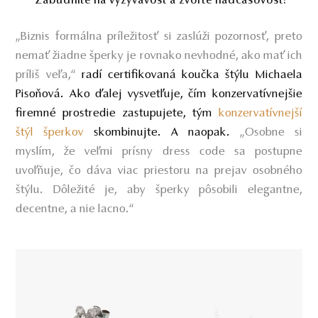
Zabudnite na vyzývavosť a zvoľte nadčasovosť!
„Biznis formálna príležitosť si zaslúži pozornosť, preto
nemať žiadne šperky je rovnako nevhodné, ako mať ich
príliš veľa,“
radí certifikovaná koučka štýlu Michaela
Pisoňová. Ako ďalej vysvetľuje, č
ím konzervatívnejšie
firemné prostredie zastupujete, tým
konzervatívnejší
štýl šperkov
skombinujte. A naopak.
„Osobne si
myslím, že veľmi prísny dress code sa postupne
uvoľňuje, čo dáva viac priestoru na prejav osobného
štýlu. Dôležité je, aby šperky pôsobili elegantne,
decentne, a nie lacno.“