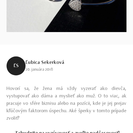
Ľubica Sekerková
ĽS
20. januára 2018
Hovorí sa, že žena má vždy vyzerať ako dievča,
vystupovať ako dáma a myslieť ako muž. O to viac, ak
pracuje vo sfére biznisu alebo na pozícii, kde je jej prejav
kľúčovým faktorom úspechu. Aké šperky v tomto prípade
zvoliť?