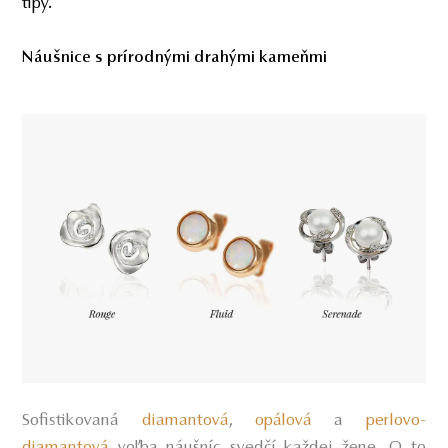
tipy.
Náušnice s prírodnými drahými kameňmi
Sofistikovaná
diamantová
,
opálová
a
perlovo-
diamantová
voľba náušníc svedčí každej žene. O to