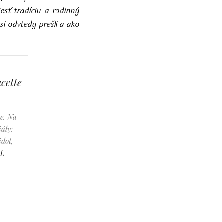
esť tradíciu a rodinný
i odvtedy prešli a ako
cette
te. Na
ály:
idot,
H.