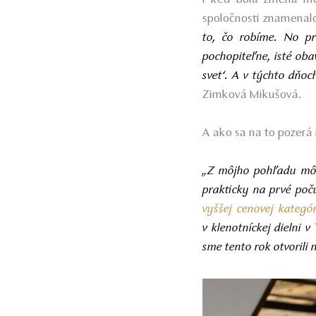
spoločnosti znamenal
to, čo robíme. No pre
pochopiteľne, isté oba
svet‘. A v týchto dňo
Zimková Mikušová.
A ako sa na to pozerá
„Z môjho pohľadu môž
prakticky na prvé poč
vyššej cenovej kategór
v klenotníckej dielni 
sme tento rok otvorili