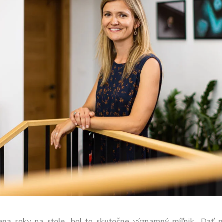
na roky na stole, bol to skutočne významný míľnik. Dať