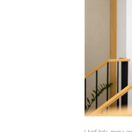
I keď bola zmena me