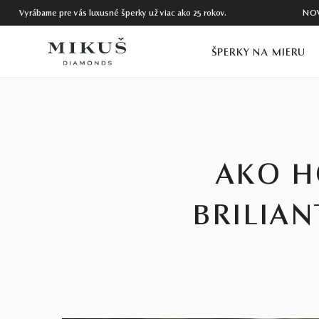
Vyrábame pre vás luxusné šperky už viac ako 25 rokov.
NO
ŠPERKY NA MIERU
AKO H
BRILIA