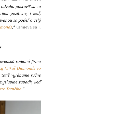
 odvahu postaviť sa za
jali pozitívne, i keď,
odvahou sa podeľ o celý
iamonds
,“
usmieva sa I.
?
ovenskú rodinnú firmu
erky Mikuš Diamonds vo
y totiž vyrábame ručne
zmysluplne zapadli, keď
tre Trenčína
.“