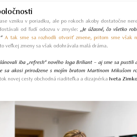
oločnosti
čase vzniku v poriadku, ale po rokoch akoby dostatočne nere
dostávali od ľudí odozvu v zmysle:
„Je úžasné, čo všetko rob
!“
A tak sme sa rozhodli otvoriť zmene, pritom sme však nes
ejto veľkej zmeny sa však odohrávala malá dráma.
ánovali iba „refresh“ nového loga Briliant – aj sme sa pustili d
sme sa akosi prirodzene s mojím bratom Martinom Mikušom roz
tok novej cesty obchodná riaditeľka a dizajnérka
Iveta Zimk