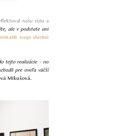
flektoval našu víziu a
íte, ale v podstate ani
tratili svoje vlastné
o tejto realizácie – no
hodli pre oveľa väčší
ová Mikušová
.