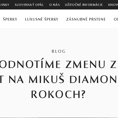
VINKY
SLOVENSKÝ OPÁL
O NÁS
UŽITOČNÉ INFORMÁCIE
KNOW
ŠPERKY
LUXUSNÉ ŠPERKY
ZÁSNUBNÉ PRSTENE
O
BLOG
ODNOTÍME ZMENU 
NT NA MIKUŠ DIAMON
ROKOCH?