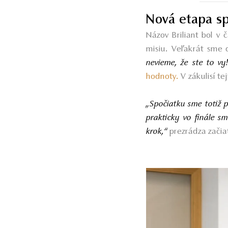
Nová etapa sp
Názov Briliant bol v 
misiu. Veľakrát sme 
nevieme, že ste to vy
hodnoty.
V zákulisí t
„Spočiatku sme totiž pl
prakticky vo finále 
krok,“
prezrádza začia