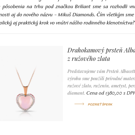
pôsobenia na trhu pod značkou Briliant sme sa rozhodli vni
čnosti aj do nového názvu – Mikuš Diamonds. Čím všetkým sme s
ický aj praktický krok vo vnútri nášho rodinného klenotníctva?
Drahokamový prsteň Alba
z ružového zlata
Predstavujeme vám Prsteň Albacet
výrobu sme použili prírodné materi
ružové zlato, ruženín, ametyst, per
diamant.
Cena od 1380,00 s DP
POZRIEŤ ŠPERK