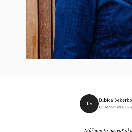
Ľubica Sekerk
ĽS
14. septembra 202
Môžeme to nazvať akok