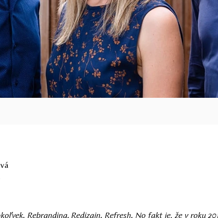
ová
2
oľvek. Rebranding. Redizajn. Refresh. No fakt je, že v roku 20