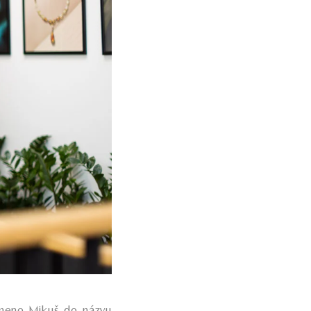
 meno Mikuš do názvu