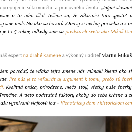
o prepojenie súkromného a pracovného života.
„Inými slovami
sne o to nám išlo! Tešíme sa, že zákazníci toto ,gesto‘ pri
vy sme mali. No ako sa hovorí: ,Obavy si nechaj pre seba a s 
ch je to 5 rokov, odkedy sme sa
predstavili svetu ako Mikuš D
 náš expert
na
drahé kamene
a výkonný riaditeľ
Martin Mikuš
em povedať, že vďaka tejto zmene nás vnímajú klienti ako sl
utie.
Pre nás je to veľakrát aj argument k tomu, prečo sú šp
ii.
Kvalitná práca, prirodzene, niečo stojí, všetky naše šperk
v Trenčíne. A tieto podstatné faktory akoby do seba krásne a 
 našu vysnívanú vlajkovú loď –
Klenotnícky dom v historickom cen