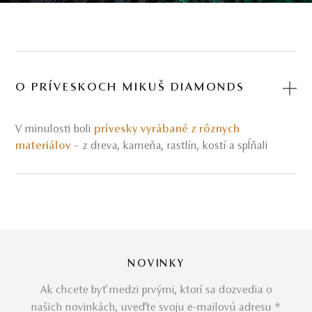
O PRÍVESKOCH MIKUŠ DIAMONDS
V minulosti boli
prívesky vyrábané z rôznych
materiálov
– z dreva, kameňa, rastlín, kostí a spĺňali
hlavne ochrannú funkciu pred chorobami či nešťastím.
Dnes majú tieto šperky primárne ozdobný, prípadne
osobný význam (prívesok s iniciálami krstného mena a i.).
Prívesky sa často stávajú aj takzvanými dedičnými
klenotmi, keďže na rozdiel
od prsteňov
, ktoré by mohli
potrebovať úpravu veľkosti, prívesky pristanú všetkým
ženám v rodine rovnako po celé desaťročia.
Podčiarkujúc
NOVINKY
individualitu každej ženy, vybudovali sme
Ak chcete byť medzi prvými, ktorí sa dozvedia o
charizmatické kolekcie príveskov, ktoré tlmočia
našich novinkách, uveďte svoju e-mailovú adresu *