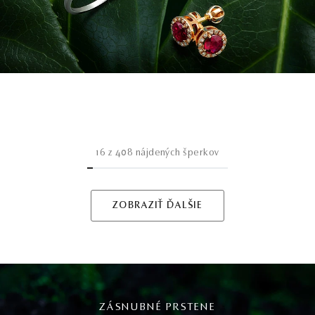
16
z
408
nájdených šperkov
ZOBRAZIŤ ĎALŠIE
ZÁSNUBNÉ PRSTENE