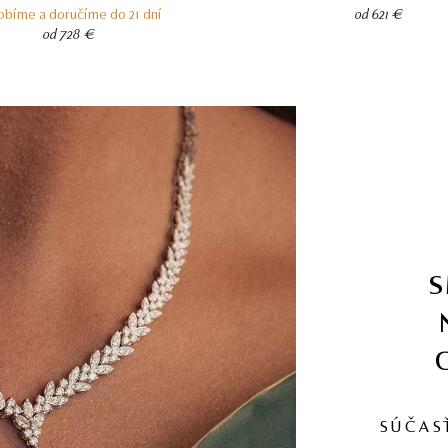
obíme a doručíme do 21 dní
od 621 €
od 728 €
SÚČAS