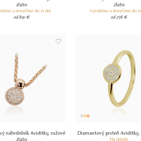
zlato
zlato
obíme a doručíme do 21 dní
Vyrobíme a doručíme do 21
od 891 €
od 728 €
ý náhrdelník Aviditky, ružové
Diamantový prsteň Aviditky, 
zlato
Na sklade