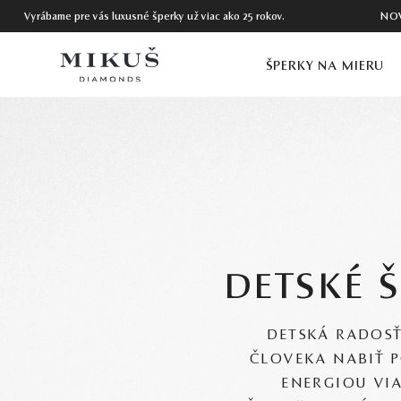
Vyrábame pre vás luxusné šperky už viac ako 25 rokov.
NO
ŠPERKY NA MIERU
DETSKÉ 
DETSKÁ RADOS
ČLOVEKA NABIŤ 
ENERGIOU VI