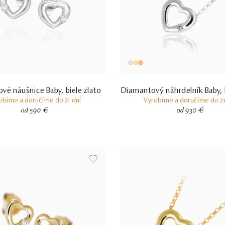
vé náušnice Baby, biele zlato
Diamantový náhrdelník Baby, b
obíme a doručíme do 21 dní
Vyrobíme a doručíme do 21
od 590 €
od 930 €