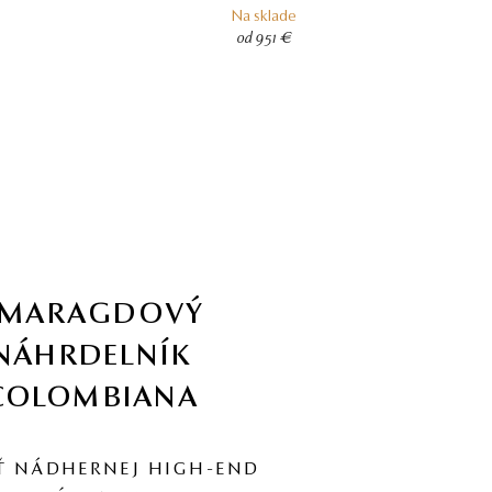
Na sklade
od 951 €
SMARAGDOVÝ
NÁHRDELNÍK
COLOMBIANA
Ť NÁDHERNEJ HIGH-END