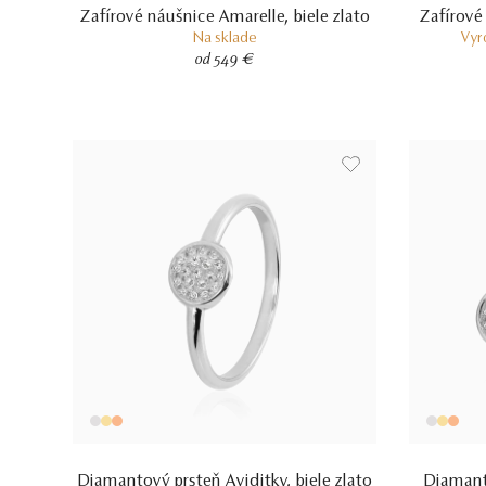
Zafírové náušnice Amarelle, biele zlato
Zafírové
Na sklade
Vyr
od 549 €
Diamantový prsteň Aviditky, biele zlato
Diamant