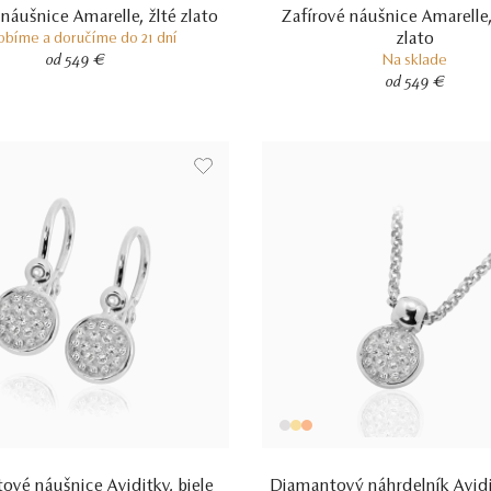
 náušnice Amarelle, žlté zlato
Zafírové náušnice Amarelle
zlato
obíme a doručíme do 21 dní
od 549 €
Na sklade
od 549 €
ové náušnice Aviditky, biele
Diamantový náhrdelník Avidit