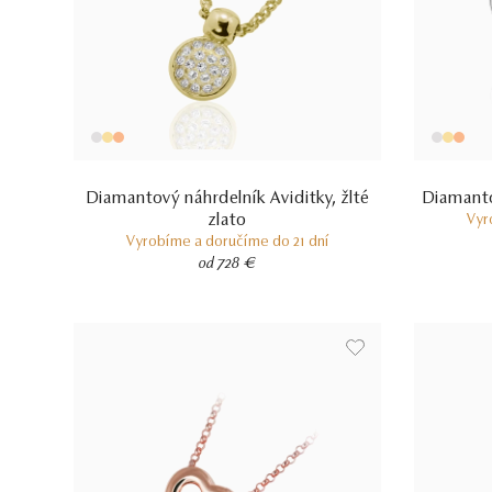
Diamantový náhrdelník Aviditky, žlté
Diamanto
zlato
Vyr
Vyrobíme a doručíme do 21 dní
od 728 €