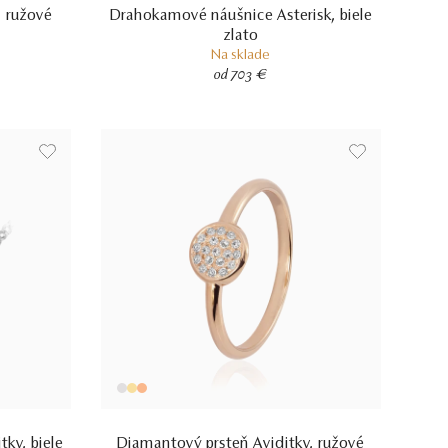
, ružové
Drahokamové náušnice Asterisk, biele
zlato
Na sklade
od 703 €
ky, biele
Diamantový prsteň Aviditky, ružové