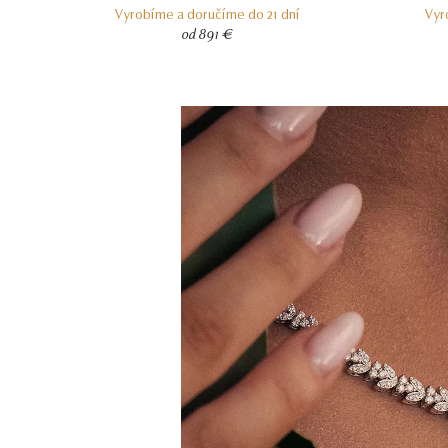
Vyrobíme a doručíme do 21 dní
Vyr
od 891 €