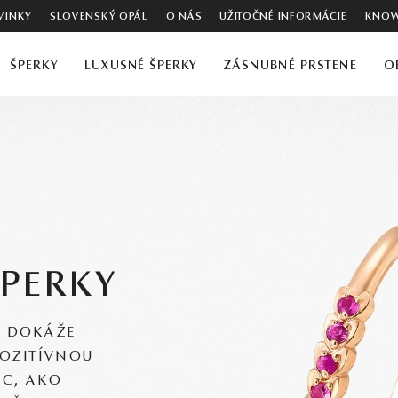
VINKY
SLOVENSKÝ OPÁL
O NÁS
UŽITOČNÉ INFORMÁCIE
KNOW
ŠPERKY
LUXUSNÉ ŠPERKY
ZÁSNUBNÉ PRSTENE
O
ŠPERKY
Ť DOKÁŽE
POZITÍVNOU
AC, AKO