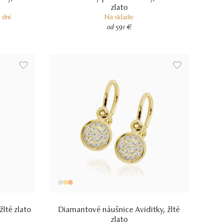
zlato
 dní
Na sklade
od 591 €
žlté zlato
Diamantové náušnice Aviditky, žlté
zlato