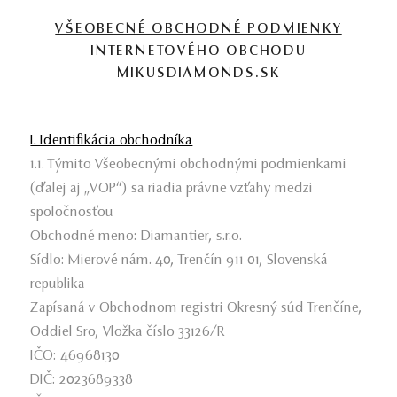
VŠEOBECNÉ OBCHODNÉ PODMIENKY
INTERNETOVÉHO OBCHODU
MIKUSDIAMONDS.SK
I. Identifikácia obchodníka
1.1. Týmito Všeobecnými obchodnými podmienkami
(ďalej aj „VOP“) sa riadia právne vzťahy medzi
spoločnosťou
Obchodné meno: Diamantier, s.r.o.
Sídlo: Mierové nám. 40, Trenčín 911 01, Slovenská
republika
Zapísaná v Obchodnom registri Okresný súd Trenčíne,
Oddiel Sro, Vložka číslo 33126/R
IČO: 46968130
DIČ: 2023689338