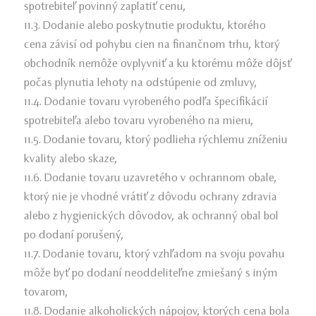
spotrebiteľ povinný zaplatiť cenu,
11.3. Dodanie alebo poskytnutie produktu, ktorého
cena závisí od pohybu cien na finančnom trhu, ktorý
obchodník nemôže ovplyvniť a ku ktorému môže dôjsť
počas plynutia lehoty na odstúpenie od zmluvy,
11.4. Dodanie tovaru vyrobeného podľa špecifikácií
spotrebiteľa alebo tovaru vyrobeného na mieru,
11.5. Dodanie tovaru, ktorý podlieha rýchlemu zníženiu
kvality alebo skaze,
11.6. Dodanie tovaru uzavretého v ochrannom obale,
ktorý nie je vhodné vrátiť z dôvodu ochrany zdravia
alebo z hygienických dôvodov, ak ochranný obal bol
po dodaní porušený,
11.7. Dodanie tovaru, ktorý vzhľadom na svoju povahu
môže byť po dodaní neoddeliteľne zmiešaný s iným
tovarom,
11.8. Dodanie alkoholických nápojov, ktorých cena bola