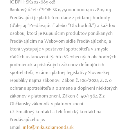
IČ DPH: SK2023689338
Bankový účet: ČSOB: SK1575000000004022805019
Predávajúci je platiteľom dane z pridanej hodnoty
(ďalej aj “Predávajúci” alebo “Obchodník”) a každou
osobou, ktorá je Kupujúcim produktov ponúkaných
Predávajúcim na Webovom sídle Predávajúceho, a
ktorá vystupuje v postavení spotrebiteľa v zmysle
ďalších ustanovení týchto Všeobecných obchodných
podmienok a príslušných zákonov definujúcich
spotrebiteľa, v rámci platnej legislatívy Slovenskej
republiky najmä zákonov: Zákon č. 108/2024 Z. z. o
ochrane spotrebiteľa a o zmene a doplnení niektorých
zákonov v platnom znení, Zákon č. 40/1964 Z.z.
Občiansky zákonník v platnom znení.
1.2. Emailový kontakt a telefonický kontakt na
Predávajúceho je:
Email:
info@mikusdiamonds.sk