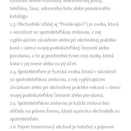
využitím online rozhrania, elektronickej pošty,
telefónu, faxu, adresného listu alebo ponukového
katalógu
2.3. Obchodník (ďalej aj “Predávajúci”) je osoba, ktorá
v súvislosti so spotrebiteľskou zmluvou, z nej
vyplývajúcim záväzkom alebo pri obchodnej praktike
koná v rámci svojej podnikateľskej činnosti alebo
povolania, a to aj prostredníctvom inej osoby, ktorá
koná v jej mene alebo na jej účet.
2.4. Spotrebiteľom je fyzická osoba, ktorá v súvislosti
so spotrebiteľskou zmluvou, z nej vyplývajúcim
záväzkom alebo pri obchodnej praktike nekoná v rámci
svojej podnikateľskej činnosti alebo povolania.
2.5. Spotrebiteľskou zmluvou je každá zmluva bez
ohľadu na právnu formu, ktorú uzatvára obchodník so
spotrebiteľom.
2.6. Pojem Internetový obchod je totožný s pojmom