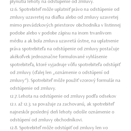
plynutia lehoty na odstúpenie od zmluvy.
12.6. Spotrebiteľ môže uplatniť právo na odstúpenie od
zmluvy uzavretej na diaľku alebo od zmluvy uzavretej
mimo prevádzkových priestorov obchodníka v listinnej
podobe alebo v podobe zápisu na inom trvanlivom
médiu a ak bola zmluva uzavretá ústne, na uplatnenie
práva spotrebiteľa na odstúpenie od zmluvy postačuje
akékoľvek jednoznačne formulované vyhlásenie
spotrebiteľa, ktoré vyjadruje vôľu spotrebiteľa odstúpiť
od zmluvy (ďalej len „oznámenie o odstúpení od
zmluvy“). Spotrebiteľ môže použiť vzorový formulár na
odstúpenie od zmluvy.
12.7. Lehota na odstúpenie od zmluvy podľa odsekov
12.1. až 12.3. sa považuje za zachovanú, ak spotrebiteľ
najneskôr posledný deň lehoty odošle oznámenie o
odstúpení od zmluvy obchodníkovi.
12.8. Spotrebiteľ môže odstúpiť od zmluvy len vo