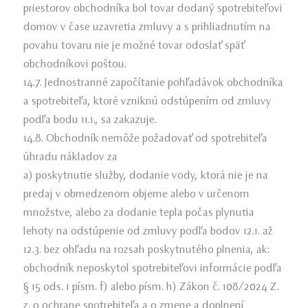
priestorov obchodníka bol tovar dodaný spotrebiteľovi
domov v čase uzavretia zmluvy a s prihliadnutím na
povahu tovaru nie je možné tovar odoslať späť
obchodníkovi poštou.
14.7. Jednostranné započítanie pohľadávok obchodníka
a spotrebiteľa, ktoré vzniknú odstúpením od zmluvy
podľa bodu 11.1., sa zakazuje.
14.8. Obchodník nemôže požadovať od spotrebiteľa
úhradu nákladov za
a) poskytnutie služby, dodanie vody, ktorá nie je na
predaj v obmedzenom objeme alebo v určenom
množstve, alebo za dodanie tepla počas plynutia
lehoty na odstúpenie od zmluvy podľa bodov 12.1. až
12.3. bez ohľadu na rozsah poskytnutého plnenia, ak:
obchodník neposkytol spotrebiteľovi informácie podľa
§ 15 ods. 1 písm. f) alebo písm. h) Zákon č. 108/2024 Z.
z. o ochrane spotrebiteľa a o zmene a doplnení