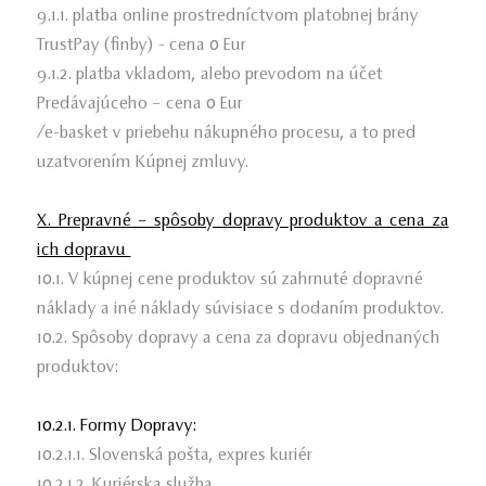
9.1.1. platba online prostredníctvom platobnej brány
TrustPay (finby) - cena 0 Eur
9.1.2. platba vkladom, alebo prevodom na účet
Predávajúceho – cena 0 Eur
/e-basket v priebehu nákupného procesu, a to pred
uzatvorením Kúpnej zmluvy.
X. Prepravné – spôsoby dopravy produktov a cena za
ich dopravu
10.1. V kúpnej cene produktov sú zahrnuté dopravné
náklady a iné náklady súvisiace s dodaním produktov.
10.2. Spôsoby dopravy a cena za dopravu objednaných
produktov:
10.2.1. Formy Dopravy:
10.2.1.1. Slovenská pošta, expres kuriér
10.2.1.2. Kuriérska služba