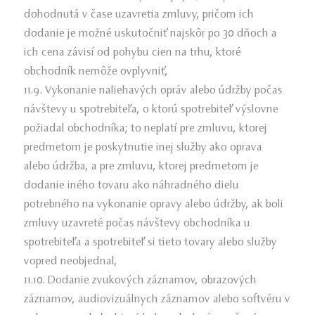
dohodnutá v čase uzavretia zmluvy, pričom ich
dodanie je možné uskutočniť najskôr po 30 dňoch a
ich cena závisí od pohybu cien na trhu, ktoré
obchodník nemôže ovplyvniť,
11.9. Vykonanie naliehavých opráv alebo údržby počas
návštevy u spotrebiteľa, o ktorú spotrebiteľ výslovne
požiadal obchodníka; to neplatí pre zmluvu, ktorej
predmetom je poskytnutie inej služby ako oprava
alebo údržba, a pre zmluvu, ktorej predmetom je
dodanie iného tovaru ako náhradného dielu
potrebného na vykonanie opravy alebo údržby, ak boli
zmluvy uzavreté počas návštevy obchodníka u
spotrebiteľa a spotrebiteľ si tieto tovary alebo služby
vopred neobjednal,
11.10. Dodanie zvukových záznamov, obrazových
záznamov, audiovizuálnych záznamov alebo softvéru v