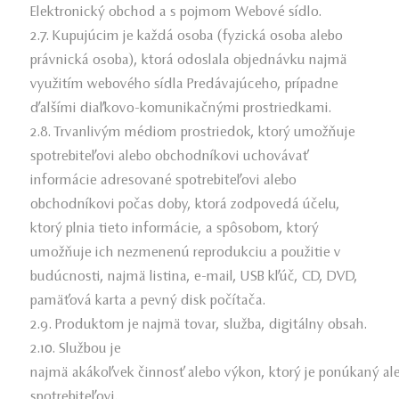
Elektronický obchod a s pojmom Webové sídlo.
2.7. Kupujúcim je každá osoba (fyzická osoba alebo
právnická osoba), ktorá odoslala objednávku najmä
využitím webového sídla Predávajúceho, prípadne
ďalšími diaľkovo-komunikačnými prostriedkami.
2.8. Trvanlivým médiom prostriedok, ktorý umožňuje
spotrebiteľovi alebo obchodníkovi uchovávať
informácie adresované spotrebiteľovi alebo
obchodníkovi počas doby, ktorá zodpovedá účelu,
ktorý plnia tieto informácie, a spôsobom, ktorý
umožňuje ich nezmenenú reprodukciu a použitie v
budúcnosti, najmä listina, e-mail, USB kľúč, CD, DVD,
pamäťová karta a pevný disk počítača.
2.9. Produktom je najmä tovar, služba, digitálny obsah.
2.10. Službou je
najmä akákoľvek činnosť alebo výkon, ktorý je ponúkaný a
spotrebiteľovi.