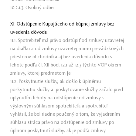
10.2.1.3. Osobný odber
XI. Odstúpenie Kupujúceho od kúpnej zmluvy bez
uvedenia dôvodu
11.1. Spotrebiteľ má právo odstúpiť od zmluvy uzavretej
na diaľku a od zmluvy uzavretej mimo prevádzkových
priestorov obchodníka aj bez uvedenia dôvodu v
lehote podľa čl. XII bod. 12.1 až 12.3 týchto VOP okrem
zmluvy, ktorej predmetom je:
11.2. Poskytnutie služby, ak došlo k úplnému
poskytnutiu služby a poskytovanie služby začalo pred
uplynutím lehoty na odstúpenie od zmluvy s
výslovným súhlasom spotrebiteľa a spotrebiteľ
vyhlásil, že bol riadne poučený o tom, že vyjadrením
súhlasu stráca právo na odstúpenie od zmluvy po
úplnom poskytnutí služby, ak je podľa zmluvy