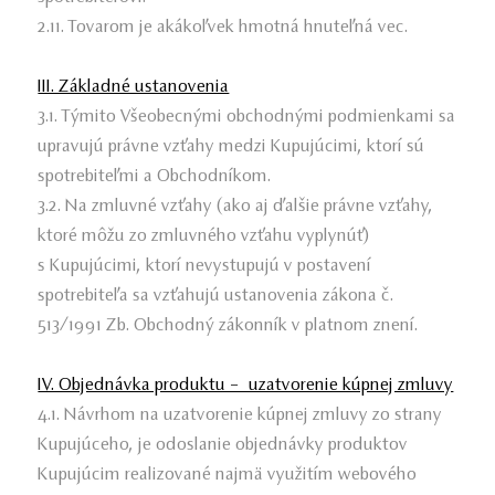
2.11. Tovarom je akákoľvek hmotná hnuteľná vec.
III. Základné ustanovenia
3.1. Týmito Všeobecnými obchodnými podmienkami sa
upravujú právne vzťahy medzi Kupujúcimi, ktorí sú
spotrebiteľmi a Obchodníkom.
3.2. Na zmluvné vzťahy (ako aj ďalšie právne vzťahy,
ktoré môžu zo zmluvného vzťahu vyplynúť)
s Kupujúcimi, ktorí nevystupujú v postavení
spotrebiteľa sa vzťahujú ustanovenia zákona č.
513/1991 Zb. Obchodný zákonník v platnom znení.
IV. Objednávka produktu – uzatvorenie kúpnej zmluvy
4.1. Návrhom na uzatvorenie kúpnej zmluvy zo strany
Kupujúceho, je odoslanie objednávky produktov
Kupujúcim realizované najmä využitím webového