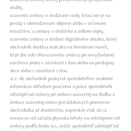
uzavretia zmluvy, ktorej predmetom je poskytnutie
služby,
uzavretia zmluvy o dodávaní vody, ktorá nie je na
predaj v obmedzenom objeme alebo v určenom
množstve, a zmluvy o dodávke a odbere tepla,
uzavretia zmluvy o dodaní digitálneho obsahu, ktorý
obchodník dodáva inak ako na hmotnom nosiči,
b)30 dní odo dňa uzavretia zmluvy pri nevyžiadanej
návšteve alebo v súvislosti s ňou alebo na predajnej
akcii alebo v súvislosti s ňou.
12.2. Ak obchodník poskytol spotrebiteľovi osobitné
informácie ohľadom poučenia o práve spotrebiteľa
odstúpiť od zmluvy pri zmluve uzavretej na diaľku a
zmluve uzavretej mimo prevádzkových priestorov
obchodníka až dodatočne, najneskôr však do 12
mesiacov od začatia plynutia lehoty na odstúpenie od
zmluvy podľa bodu 12.1., môže spotrebiteľ odstúpiť od