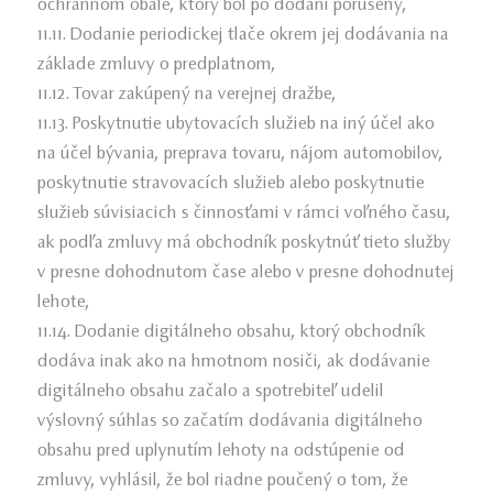
ochrannom obale, ktorý bol po dodaní porušený,
11.11. Dodanie periodickej tlače okrem jej dodávania na
základe zmluvy o predplatnom,
11.12. Tovar zakúpený na verejnej dražbe,
11.13. Poskytnutie ubytovacích služieb na iný účel ako
na účel bývania, preprava tovaru, nájom automobilov,
poskytnutie stravovacích služieb alebo poskytnutie
služieb súvisiacich s činnosťami v rámci voľného času,
ak podľa zmluvy má obchodník poskytnúť tieto služby
v presne dohodnutom čase alebo v presne dohodnutej
lehote,
11.14. Dodanie digitálneho obsahu, ktorý obchodník
dodáva inak ako na hmotnom nosiči, ak dodávanie
digitálneho obsahu začalo a spotrebiteľ udelil
výslovný súhlas so začatím dodávania digitálneho
obsahu pred uplynutím lehoty na odstúpenie od
zmluvy, vyhlásil, že bol riadne poučený o tom, že