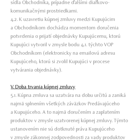
sídla Obchodníka, prípadne ďalšími diaľkovo-
komunikačnými prostriedkami.
4.2. K uzavretiu kúpnej zmluvy medzi Kupujúcim
a Obchodníkom dochádza momentom doručenia
potvrdenia o prijatí objednávky Kupujúcemu, ktorú
Kupujúci vytvoril v zmysle bodu 4.1. týchto VOP
Obchodníkom (elektronicky na emailovú adresu
Kupujúceho, ktorú si zvolil Kupujúci v procese
vytvárania objednávky).
V. Doba trvania kúpnej zmluvy
5.1. Kúpna zmluva sa uzatvára na dobu určitú a zaniká
najmä splnením všetkých záväzkov Predávajúceho
a Kupujúceho. A to najmä doručením a zaplatením
produktov v zmysle uzatvorenej kúpnej zmluvy. Týmto
ustanovením nie sú dotknuté práva Kupujúceho
v zmysle zákonnej zodpovednosti za vady produktov