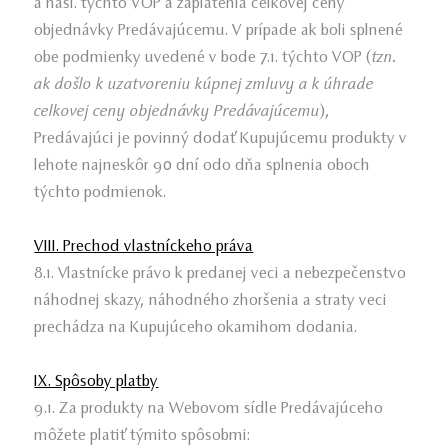
a násl. týchto VOP a zaplatenia celkovej ceny
objednávky Predávajúcemu. V prípade ak boli splnené
obe podmienky uvedené v bode 7.1. týchto VOP (
tzn.
ak došlo k uzatvoreniu kúpnej zmluvy a k úhrade
celkovej ceny objednávky Predávajúcemu
),
Predávajúci je povinný dodať Kupujúcemu produkty v
lehote najneskôr 90 dní odo dňa splnenia oboch
týchto podmienok.
VIII. Prechod vlastníckeho práva
8.1. Vlastnícke právo k predanej veci a nebezpečenstvo
náhodnej skazy, náhodného zhoršenia a straty veci
prechádza na Kupujúceho okamihom dodania.
IX. Spôsoby platby
9.1. Za produkty na Webovom sídle Predávajúceho
môžete platiť týmito spôsobmi: