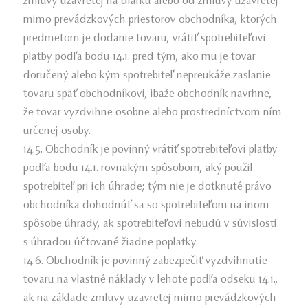
zmluvy uzavretej na diaľku alebo od zmluvy uzavretej
mimo prevádzkových priestorov obchodníka, ktorých
predmetom je dodanie tovaru, vrátiť spotrebiteľovi
platby podľa bodu 14.1. pred tým, ako mu je tovar
doručený alebo kým spotrebiteľ nepreukáže zaslanie
tovaru späť obchodníkovi, ibaže obchodník navrhne,
že tovar vyzdvihne osobne alebo prostredníctvom ním
určenej osoby.
14.5. Obchodník je povinný vrátiť spotrebiteľovi platby
podľa bodu 14.1. rovnakým spôsobom, aký použil
spotrebiteľ pri ich úhrade; tým nie je dotknuté právo
obchodníka dohodnúť sa so spotrebiteľom na inom
spôsobe úhrady, ak spotrebiteľovi nebudú v súvislosti
s úhradou účtované žiadne poplatky.
14.6. Obchodník je povinný zabezpečiť vyzdvihnutie
tovaru na vlastné náklady v lehote podľa odseku 14.1.,
ak na základe zmluvy uzavretej mimo prevádzkových