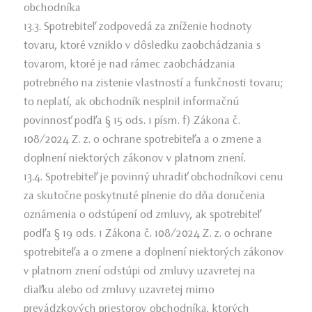
obchodníka
13.3. Spotrebiteľ zodpovedá za zníženie hodnoty
tovaru, ktoré vzniklo v dôsledku zaobchádzania s
tovarom, ktoré je nad rámec zaobchádzania
potrebného na zistenie vlastností a funkčnosti tovaru;
to neplatí, ak obchodník nesplnil informačnú
povinnosť podľa § 15 ods. 1 písm. f) Zákona č.
108/2024 Z. z. o ochrane spotrebiteľa a o zmene a
doplnení niektorých zákonov v platnom znení.
13.4. Spotrebiteľ je povinný uhradiť obchodníkovi cenu
za skutočne poskytnuté plnenie do dňa doručenia
oznámenia o odstúpení od zmluvy, ak spotrebiteľ
podľa § 19 ods. 1 Zákona č. 108/2024 Z. z. o ochrane
spotrebiteľa a o zmene a doplnení niektorých zákonov
v platnom znení odstúpi od zmluvy uzavretej na
diaľku alebo od zmluvy uzavretej mimo
prevádzkových priestorov obchodníka, ktorých