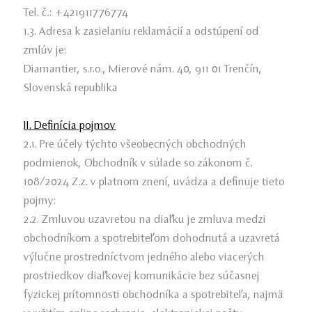
Tel. č.: +421911776774
1.3. Adresa k zasielaniu reklamácií a odstúpení od
zmlúv je:
Diamantier, s.r.o., Mierové nám. 40, 911 01 Trenčín,
Slovenská republika
II. Definícia pojmov
2.1. Pre účely týchto všeobecných obchodných
podmienok, Obchodník v súlade so zákonom č.
108/2024 Z.z. v platnom znení, uvádza a definuje tieto
pojmy:
2.2. Zmluvou uzavretou na diaľku je zmluva medzi
obchodníkom a spotrebiteľom dohodnutá a uzavretá
výlučne prostredníctvom jedného alebo viacerých
prostriedkov diaľkovej komunikácie bez súčasnej
fyzickej prítomnosti obchodníka a spotrebiteľa, najmä