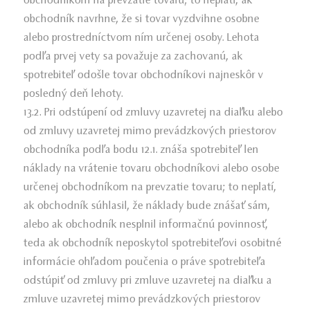
obchodníkom na prevzatie tovaru; to neplatí, ak
obchodník navrhne, že si tovar vyzdvihne osobne
alebo prostredníctvom ním určenej osoby. Lehota
podľa prvej vety sa považuje za zachovanú, ak
spotrebiteľ odošle tovar obchodníkovi najneskôr v
posledný deň lehoty.
13.2. Pri odstúpení od zmluvy uzavretej na diaľku alebo
od zmluvy uzavretej mimo prevádzkových priestorov
obchodníka podľa bodu 12.1. znáša spotrebiteľ len
náklady na vrátenie tovaru obchodníkovi alebo osobe
určenej obchodníkom na prevzatie tovaru; to neplatí,
ak obchodník súhlasil, že náklady bude znášať sám,
alebo ak obchodník nesplnil informačnú povinnosť,
teda ak obchodník neposkytol spotrebiteľovi osobitné
informácie ohľadom poučenia o práve spotrebiteľa
odstúpiť od zmluvy pri zmluve uzavretej na diaľku a
zmluve uzavretej mimo prevádzkových priestorov