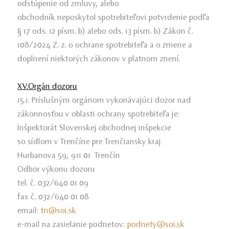
odstúpenie od zmluvy, alebo
obchodník neposkytol spotrebiteľovi potvrdenie podľa
§ 17 ods. 12 písm. b) alebo ods. 13 písm. b) Zákon č.
108/2024 Z. z. o ochrane spotrebiteľa a o zmene a
doplnení niektorých zákonov v platnom znení.
XV.Orgán dozoru
15.1. Príslušným orgánom vykonávajúci dozor nad
zákonnosťou v oblasti ochrany spotrebiteľa je:
Inšpektorát Slovenskej obchodnej inšpekcie
so sídlom v Trenčíne pre Trenčiansky kraj
Hurbanova 59, 911 01 Trenčín
Odbor výkonu dozoru
tel. č. 032/640 01 09
fax č. 032/640 01 08
email:
tn@soi.sk
e-mail na zasielanie podnetov:
podnety@soi.sk