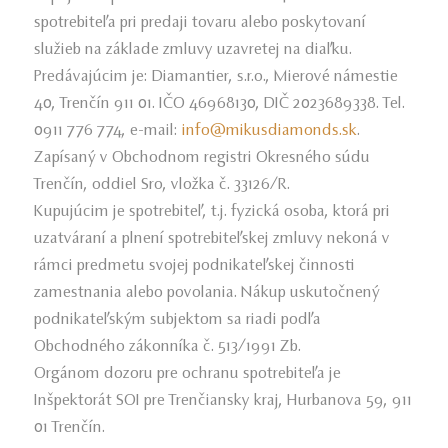
spotrebiteľa pri predaji tovaru alebo poskytovaní
služieb na základe zmluvy uzavretej na diaľku.
Predávajúcim je: Diamantier, s.r.o., Mierové námestie
40, Trenčín 911 01. IČO 46968130, DIČ 2023689338. Tel.
0911 776 774, e-mail:
info@mikusdiamonds.sk
.
Zapísaný v Obchodnom registri Okresného súdu
Trenčín, oddiel Sro, vložka č. 33126/R.
Kupujúcim je spotrebiteľ, t.j. fyzická osoba, ktorá pri
uzatváraní a plnení spotrebiteľskej zmluvy nekoná v
rámci predmetu svojej podnikateľskej činnosti
zamestnania alebo povolania. Nákup uskutočnený
podnikateľským subjektom sa riadi podľa
Obchodného zákonníka č. 513/1991 Zb.
Orgánom dozoru pre ochranu spotrebiteľa je
Inšpektorát SOI pre Trenčiansky kraj, Hurbanova 59, 911
01 Trenčín.