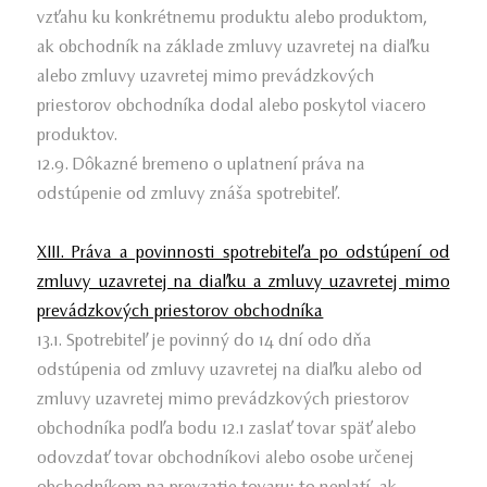
vzťahu ku konkrétnemu produktu alebo produktom,
ak obchodník na základe zmluvy uzavretej na diaľku
alebo zmluvy uzavretej mimo prevádzkových
priestorov obchodníka dodal alebo poskytol viacero
produktov.
12.9. Dôkazné bremeno o uplatnení práva na
odstúpenie od zmluvy znáša spotrebiteľ.
XIII. Práva a povinnosti spotrebiteľa po odstúpení od
zmluvy uzavretej na diaľku a zmluvy uzavretej mimo
prevádzkových priestorov obchodníka
13.1. Spotrebiteľ je povinný do 14 dní odo dňa
odstúpenia od zmluvy uzavretej na diaľku alebo od
zmluvy uzavretej mimo prevádzkových priestorov
obchodníka podľa bodu 12.1 zaslať tovar späť alebo
odovzdať tovar obchodníkovi alebo osobe určenej