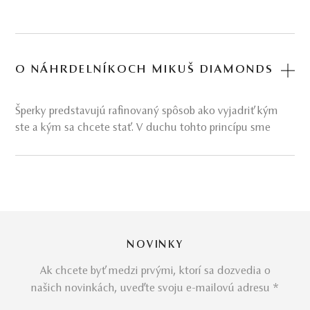
O NÁHRDELNÍKOCH MIKUŠ DIAMONDS
Šperky predstavujú rafinovaný spôsob ako vyjadriť kým
ste a kým sa chcete stať. V duchu tohto princípu sme
postupovali pri zrode štýlovo i materiálovo
pestrých
kolekcií
náhrdelníkov, ktoré nepatria iba do kategórie
„ultimátny večerný šperk“. Oceňte vlastnú jedinečnosť aj
mimo oficiálnych udalostí! Nikdy neviete, či to, čo ste si
odriekli, nie je to,
čo vám robí najväčšiu radosť.
Slovami Barbary Rütting:
NOVINKY
„Nie je pochýb o tom, že väčšina žien v Hollywoode sa
vydáva z lásky. Milujú tu norkové kožuchy, tu perlové
Ak chcete byť medzi prvými, ktorí sa dozvedia o
náhrdelníky...“
našich novinkách, uveďte svoju e-mailovú adresu *