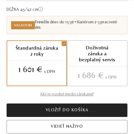
Skladom TN
DĹŽKA 45/42
cm
Trenčín
dnes do 15:30 • Kuriérom 2-3 pracovné
SKLADOM
dni.
Doživotná
Štandardná záruka
záruka a
2 roky
bezplatný servis
1 601 €
S DPH
1 686 €
S DPH
Aký je rozdiel medzi zárukami?
VLOŽIŤ DO KOŠÍKA
VIDIEŤ NAŽIVO