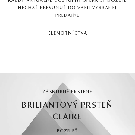
KAŽDÝ AKTUÁLNE DOSTUPNÝ ŠPERK SI MÔŽETE
NECHAŤ PRESUNÚŤ DO VAMI VYBRANEJ
PREDAJNE
KLENOTNÍCTVA
ZÁSNUBNÉ PRSTENE
BRILIANTOVÝ PRSTEŇ
CLAIRE
POZRIEŤ