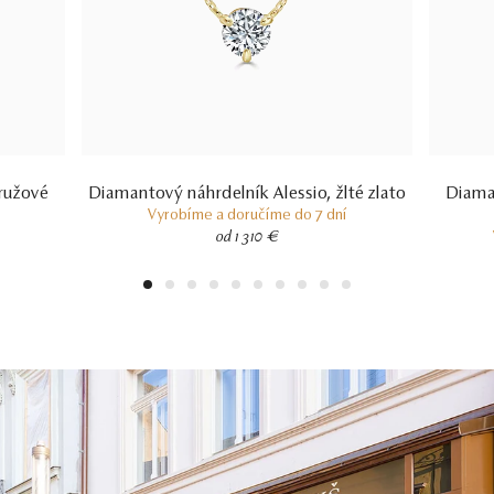
 ružové
Diamantový náhrdelník Alessio, žlté zlato
Diama
Vyrobíme a doručíme do 7 dní
od 1 310 €
1
2
3
4
5
6
7
8
9
10