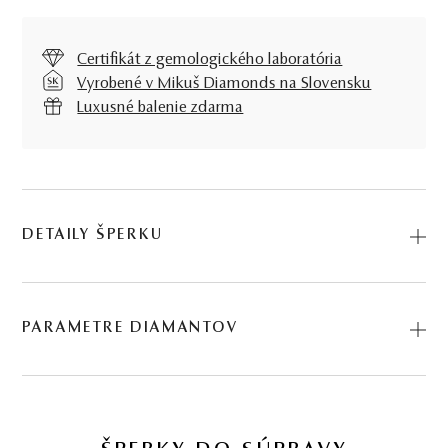
Certifikát z gemologického laboratória
Vyrobené v Mikuš Diamonds na Slovensku
Luxusné balenie zdarma
DETAILY ŠPERKU
Predstavujeme vám Náhrdelník Lakuna. Na výrobu sme
použili prírodné materiály: ružové zlato, diamant. Kód:
PARAMETRE DIAMANTOV
274502016.
BRÚS
POČET
HMOTNOSŤ
ČISTOTA
0.231 ct