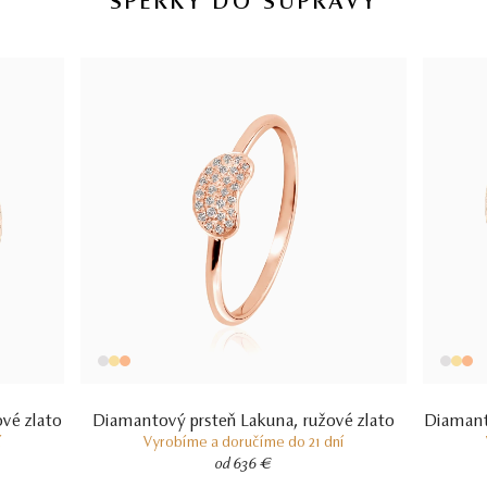
ŠPERKY DO SÚPRAVY
briliant
33
∑ 0,231 ct
VS2 - SI1
33 KS DIAMANTOV
14 kt
RUŽOVÉ ZLATO
2.25 g
VÁHA
vé zlato
Diamantový prsteň Lakuna, ružové zlato
Diamant
í
Vyrobíme a doručíme do 21 dní
od 636 €