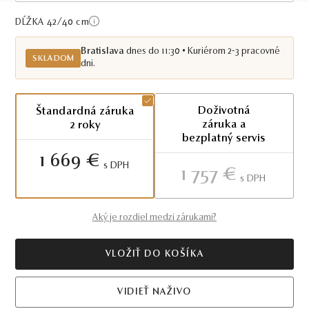
Skladom BA
DĹŽKA 42/40
cm
Bratislava
dnes do 11:30 • Kuriérom 2-3 pracovné
SKLADOM
dni.
Doživotná
Štandardná záruka
záruka a
2 roky
bezplatný servis
1 669 €
S DPH
1 757 €
S DPH
Aký je rozdiel medzi zárukami?
VLOŽIŤ DO KOŠÍKA
VIDIEŤ NAŽIVO