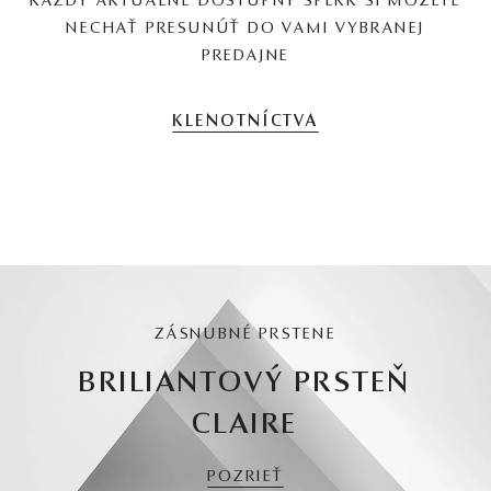
KAŽDÝ AKTUÁLNE DOSTUPNÝ ŠPERK SI MÔŽETE
NECHAŤ PRESUNÚŤ DO VAMI VYBRANEJ
PREDAJNE
KLENOTNÍCTVA
ZÁSNUBNÉ PRSTENE
BRILIANTOVÝ PRSTEŇ
CLAIRE
POZRIEŤ