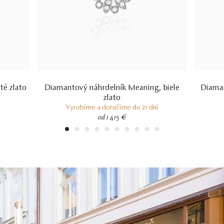
té zlato
Diamantový náhrdelník Meaning, biele
Diaman
zlato
Vyrobíme a doručíme do 21 dní
od 1 415 €
1
2
3
4
5
6
7
8
9
10