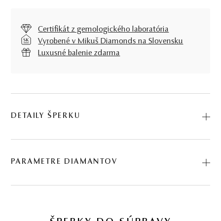
Certifikát z gemologického laboratória
Vyrobené v Mikuš Diamonds na Slovensku
Luxusné balenie zdarma
DETAILY ŠPERKU
Predstavujeme vám Náhrdelník Lakuna. Na výrobu sme
použili prírodné materiály: biele zlato, diamant. Kód:
PARAMETRE DIAMANTOV
274501016.
BRÚS
POČET
HMOTNOSŤ
ČISTOTA
0.247 ct