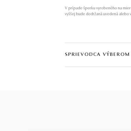
V prípade šperku vyrobeného na mieru
vyššej bude dodržaná uvedená alebo v
SPRIEVODCA VÝBEROM
Kvalita diamantu
je zložitá téma s množstvom parametrov
každý rozpočet. Za týmto rozdelením s
Basic / nízka kvalita
Budeme úprimní: tento stupeň ponúkam
parametre sú rovnaké ako pri stupni SM
výraznými viditeľnými nedostatkami. K
„schovať“. Z tohto dôvodu vždy odporúč