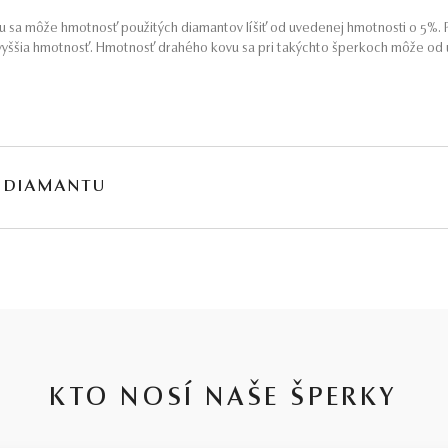
 sa môže hmotnosť použitých diamantov líšiť od uvedenej hmotnosti o 5%. P
yššia hmotnosť. Hmotnosť drahého kovu sa pri takýchto šperkoch môže od u
 DIAMANTU
, v ktorých je niekedy ťažké sa orientovať. Preto sme ju pre Vás zjednodušil
toja naše 30-ročné skúsenosti, členstvo na diamantovej burze a dlhoročná 
e len preto, že je častou ponukou u konkurencie. Kvalita diamantov je tu s
ART – čistota SI1, farba J, výbrus Excellent, fluorescencia Medium – ale viz
KTO NOSÍ NAŠE ŠPERKY
rátkym vysvetlením je, že jednotlivé stupne v parametroch diamantov sú pom
ame nespoliehať sa len na certifikát, ale radšej sa obrátiť na spoľahlivého 