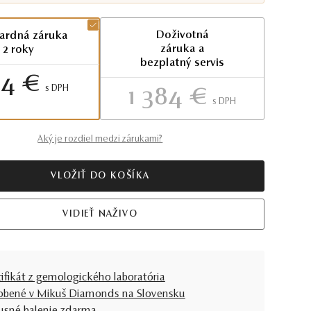
Doživotná
ardná záruka
záruka a
2 roky
bezplatný servis
14 €
S DPH
1 384 €
S DPH
Aký je rozdiel medzi zárukami?
VLOŽIŤ DO KOŠÍKA
VIDIEŤ NAŽIVO
tifikát z gemologického laboratória
obené v Mikuš Diamonds na Slovensku