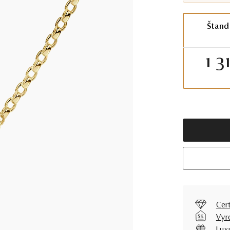
Štand
1 3
Cer
Vyr