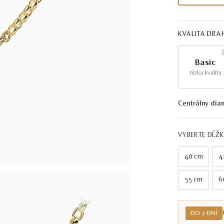
KVALITA DR
Basic
nízka kvalita
Centrálny dia
VYBERTE DĹŽ
40 cm
4
55 cm
6
DO 7 DNÍ