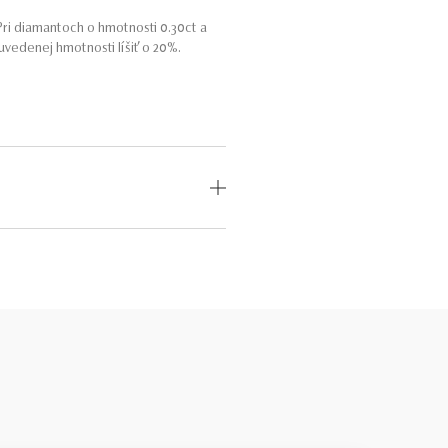
ri diamantoch o hmotnosti 0.30ct a
vedenej hmotnosti líšiť o 20%.
i do 4 kvalitatívnych stupňov pre
expertíza v hodnotení diamantov.
íce papierovo v poriadku – technické
uálne sú to kamene úplné odlišné, s
erne široké, preto sa dá do nich veľa
klenotníka s dobrými znalosťami. Viac