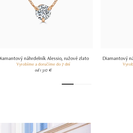
iamantový náhrdelník Alessio, ružové zlato
Diamantový ná
Vyrobíme a doručíme do 7 dní
Vyrob
od 1 310 €
1
2
3
4
5
6
7