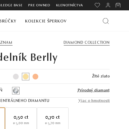
LEDGE BASE
PRE OWNED
KLENOTNÍCTVA
BRÚČKY
KOLEKCIE ŠPERKOV
ZOZNAM
DIAMOND COLLECTION
elník Berlly
Žlté zlato
Ň
Prírodný diamant
ENTRÁLNEHO DIAMANTU
Viac o hmotnosti
0,50 ct
0,70 ct
ø 5,00 mm
ø 5,70 mm