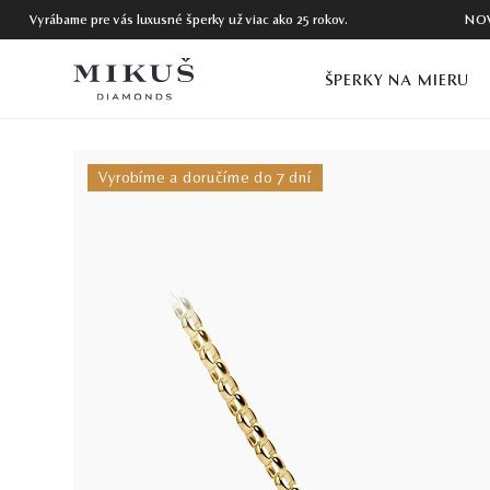
Vyrábame pre vás luxusné šperky už viac ako 25 rokov.
NO
ŠPERKY NA MIERU
Vyrobíme a doručíme do 7 dní