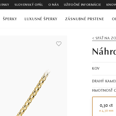
VINKY
SLOVENSKÝ OPÁL
O NÁS
UŽITOČNÉ INFORMÁCIE
KNOW
ŠPERKY
LUXUSNÉ ŠPERKY
ZÁSNUBNÉ PRSTENE
O
< SPÄŤ NA 
Náhrd
KOV
DRAHÝ KAME
HMOTNOSŤ C
0,30 ct
ø 4,30 mm