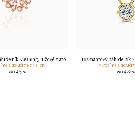
hrdelník Meaning, ružové zlato
Diamantový náhrdelník Sm
íme a doručíme do 21 dní
Vyrobíme a doručím
od 1 415 €
od 1 460 