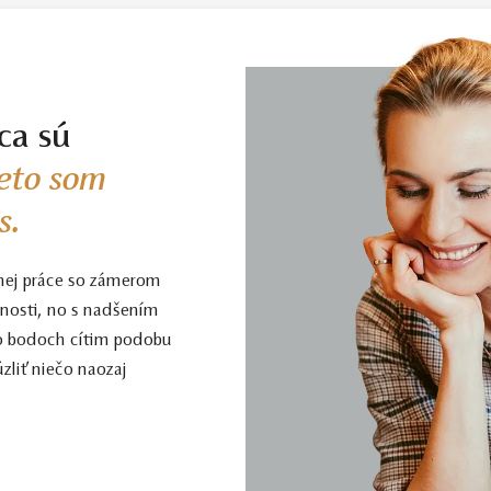
u
.
je stupeň Smart veľmi dobrý pomer kvality a ceny. Kamene tohoto stupňa m
m, takmer neviditeľným farebným nádychom, ktorý v žltom či ružovom zlate viz
ca sú
ivú a dobrú voľbu. Čistota SI1, farba J, výbrus Excellent, fluorescencia Medi
eto som
s.
ému, kto požaduje vysokú kvalitu za férovú cenu. Jedná sa o diamant bez a
vej burze v Antverpách. Čistota SI1, farba H, výbrus Excellent, fluorescenci
nej práce so zámerom
enosti, no s nadšením
 krásy, farby a čistoty. Pre tých, ktorí chcú to najlepšie, bez kompromisov.
to bodoch cítim podobu
zliť niečo naozaj
ct a vyššej sú certifikované laboratóriom GIA, čo predstavuje základ pre 
naše šperky majú naviac certifikát vystavený jedinou znaleckou organizáciou
 ak je certifikát, ktorý je k šperku dodaný, vystavený priamo klenotníkom k
ch videách –
Ktorý certifikát diamantu je najlepší
a
Certifikácia diamantov na 