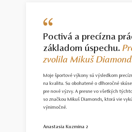
informácií sa dozviete aj
v našom vide
Smart / dobrá voľba
Na rozdiel od stupňa Basic predstavu
vyšší stupeň SELECT, no s veľmi jemný
Poctivá a precízna prá
však tieto diamanty predstavujú spoľahl
základom úspechu.
Pr
Select / náš tip
zvolila Mikuš Diamond
Toto je kameň, ktorý odporúčame každ
starostlivo vybraný priamo na diamanto
Moje športové výkony sú výsledkom precíz
Top / vysoká kvalita
na kvalitu. Su obohatené o dlhoročné skús
Diamant spĺňajúci najprísnejšie kritériá
pre nové výzvy. A presne vo všetkých tých
so značkou Mikuš Diamonds, ktorá vie vykú
Certifikácia diamantov
výnimočné.
Všetky naše diamanty o hmotnosti 0,30
porovnanie kvality diamantov. Všetky 
diamantového šperku radíme spozornieť,
Anastasia Kuzmina 2
diamantov sa dozviete aj v našich dvo