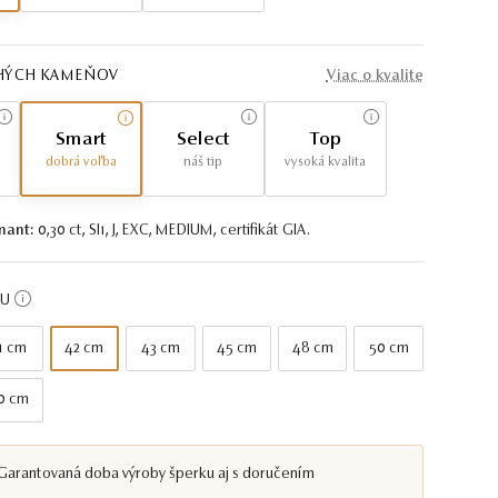
AHÝCH KAMEŇOV
Viac o kvalite
Smart
Select
Top
dobrá voľba
náš tip
vysoká kvalita
mant:
0,30 ct, SI1, J, EXC, MEDIUM, certifikát GIA.
KU
1 cm
42 cm
43 cm
45 cm
48 cm
50 cm
0 cm
Garantovaná doba výroby šperku aj s doručením