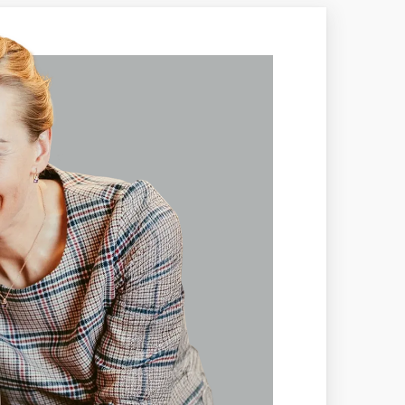
ajú takmer rovnaké parametre ako
uálne úplne zaniká. Aj v bielom zlate
um.
kýchkoľvek viditeľných kompromisov,
a Medium.
objektívne a medzinárodne uznávané
 na Slovensku,
SGI.
V prípade kúpy
torý šperk predáva. Viac o certifikácii
Slovensku.