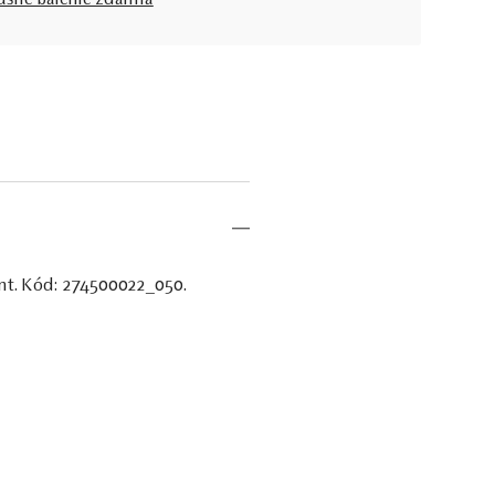
usné balenie zdarma
ant. Kód: 274500022_050.