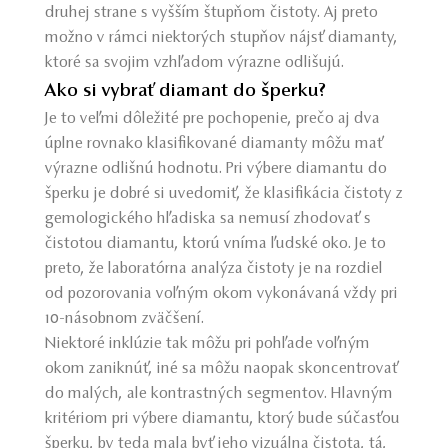
druhej strane s vyšším štupňom čistoty. Aj preto
možno v rámci niektorých stupňov nájsť diamanty,
ktoré sa svojim vzhľadom výrazne odlišujú.
Ako si vybrať diamant do šperku?
Je to veľmi dôležité pre pochopenie, prečo aj dva
úplne rovnako klasifikované diamanty môžu mať
výrazne odlišnú hodnotu. Pri výbere diamantu do
šperku je dobré si uvedomiť, že klasifikácia čistoty z
gemologického hľadiska sa nemusí zhodovať s
čistotou diamantu, ktorú vníma ľudské oko. Je to
preto, že laboratórna analýza čistoty je na rozdiel
od pozorovania voľným okom vykonávaná vždy pri
10-násobnom zväčšení.
Niektoré inklúzie tak môžu pri pohľade voľným
okom zaniknúť, iné sa môžu naopak skoncentrovať
do malých, ale kontrastných segmentov. Hlavným
kritériom pri výbere diamantu, ktorý bude súčasťou
šperku, by teda mala byť jeho vizuálna čistota, tá,