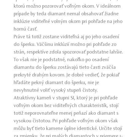
ktorú možno pozorovať voľným okom. V ideálnom
prípade by teda diamant nemal obsahovať žiadne
inklúzie viditeľné volným okom pri pohľade na jeho
hornú časť.
Práve tá totiž zostane viditeľná aj po jeho osadení
do šperku. Väčšinu inklúzií možno pri pohľade zo
strán, respektíve zdola spozorovať podstatne lahšie.
To však nie je podstatné, nakoľko po osadení
diamantu do šperku zostávajú tieto časti zväčša
prekryté drahým kovom. Je dobré vedieť, že pokiaľ
hľadáte pekný diamant do šperku, nie je
nevyhnutné voliť vysoký stupeň čistoty.
Atraktívny kameň v stupni SI, ktorý je pri pohľade
voľným okom bez viditeľných charakteristík, stojí
totiž neporovnateľne menej peňazí ako diamant s
vysokou čistotou. Pri pohľade voľným okom však
môžu byť tieto kamene úplne identické. Určite stojí
za zmienku, že pri malých diamantoch v priemere 1-