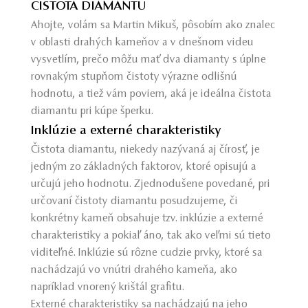
ČISTOTA DIAMANTU
Ahojte, volám sa Martin Mikuš, pôsobím ako znalec
v oblasti drahých kameňov a v dnešnom videu
vysvetlím, prečo môžu mať dva diamanty s úplne
rovnakým stupňom čistoty výrazne odlišnú
hodnotu, a tiež vám poviem, aká je ideálna čistota
diamantu pri kúpe šperku.
Inklúzie a externé charakteristiky
Čistota diamantu, niekedy nazývaná aj čírosť, je
jedným zo základných faktorov, ktoré opisujú a
určujú jeho hodnotu. Zjednodušene povedané, pri
určovaní čistoty diamantu posudzujeme, či
konkrétny kameň obsahuje tzv. inklúzie a externé
charakteristiky a pokiaľ áno, tak ako veľmi sú tieto
viditeľné. Inklúzie sú rôzne cudzie prvky, ktoré sa
nachádzajú vo vnútri drahého kameňa, ako
napríklad vnorený krištál grafitu.
Externé charakteristiky sa nachádzajú na jeho