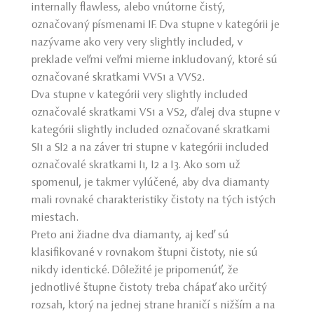
internally flawless, alebo vnútorne čistý,
označovaný písmenami IF. Dva stupne v kategórii je
nazývame ako very very slightly included, v
preklade veľmi veľmi mierne inkludovaný, ktoré sú
označované skratkami VVS1 a VVS2.
Dva stupne v kategórii very slightly included
označovalé skratkami VS1 a VS2, ďalej dva stupne v
kategórii slightly included označované skratkami
SI1 a SI2 a na záver tri stupne v kategórii included
označovalé skratkami I1, I2 a I3. Ako som už
spomenul, je takmer vylúčené, aby dva diamanty
mali rovnaké charakteristiky čistoty na tých istých
miestach.
Preto ani žiadne dva diamanty, aj keď sú
klasifikované v rovnakom štupni čistoty, nie sú
nikdy identické. Dôležité je pripomenúť, že
jednotlivé štupne čistoty treba chápať ako určitý
rozsah, ktorý na jednej strane hraničí s nižším a na