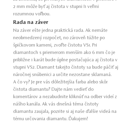
2 mm môže byť aj čistota v stupni I1 veľmi
rozumnou voľbou.
Rada na záver
Na záver ešte jedna praktická rada. Ak nemáte
neobmedzený rozpočet, no zároveň túžite po
špičkovom kameni, zvoľte čistotu VS1. Pri
diamantoch s priemerom menším ako 6 mm čo je
približne 1 karát bude úplne postačujúca aj čistota v
stupni VS2. Diamant takejto čistoty sa bude páčiť aj
náročnej snúbenici a určite nezostane sklamaná.
A čo vy? Je pre vás dôležitejšia farba alebo skôr
čistota diamantu? Dajte nám vedieť do
komentárov a nezabudnite kliknúť na odber videí z
nášho kanála. Ak vás dnešná téma čistoty
diamantu zaujala, pozrite si aj naše ďalšie videá na
tému určovania diamantu. Ďakujem!