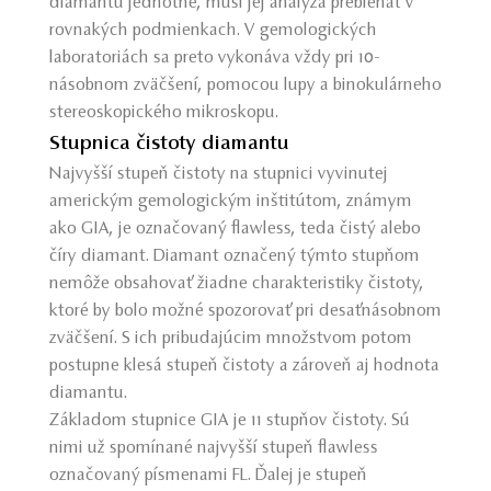
diamantu jednotné, musí jej analýza prebiehať v
rovnakých podmienkach. V gemologických
laboratoriách sa preto vykonáva vždy pri 10-
násobnom zväčšení, pomocou lupy a binokulárneho
stereoskopického mikroskopu.
Stupnica čistoty diamantu
Najvyšší stupeň čistoty na stupnici vyvinutej
americkým gemologickým inštitútom, známym
ako GIA, je označovaný flawless, teda čistý alebo
číry diamant. Diamant označený týmto stupňom
nemôže obsahovať žiadne charakteristiky čistoty,
ktoré by bolo možné spozorovať pri desaťnásobnom
zväčšení. S ich pribudajúcim množstvom potom
postupne klesá stupeň čistoty a zároveň aj hodnota
diamantu.
Základom stupnice GIA je 11 stupňov čistoty. Sú
nimi už spomínané najvyšší stupeň flawless
označovaný písmenami FL. Ďalej je stupeň