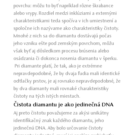
povrchu: môžu to byť napríklad rôzne škrabance
alebo vrypy. Rozdiel medzi inklúziami a externými
charakteristikami teda spočíva v ich umiestnení a
spoločne ich nazývame ako charakteristiky čistoty.
Mnohé z nich sa do diamantu dostávajú počas
jeho vzniku ešte pod zemským povrchom, môžu
však byť aj dôsledkom procesu brúsenia alebo
osádzania či dokonca nosenia diamantu v šperku.
Pri diamante platí, že tak, ako je extrémne
nepravdepodobné, že by dvaja ľudia mali identické
odtlačky prstov, je aj rovnako nepravdepodobné, že
by dva diamanty mali rovnaké charakteristiky
čistoty na tých istých miestach.
Čistota diamantu je ako jedinečná DNA
Aj preto čistotu považujeme za akýsi unikátny
identifikačný znak každého diamantu, jeho
jedinečnú DNA. Aby bolo určovanie čistoty