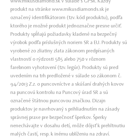
www.mikusdiamond.sk v súlade s GPSR. Každý
produkt na stránke www.mikusdiamonds.sk je
označený identifikátorom (tzv. kód produktu), podľa
ktorého je možné produkt jednoznačne presne určiť.
Produkty spĺňajú požiadavky kladené na bezpečný
výrobok podľa príslušných noriem SR a EU. Produkty sú
vyrobené zo zliatiny zlata zákonom predpísaných
vlastností o rýdzosti 585 alebo 750 v rôznom
farebnom vyhotovení (tzv. legúr). Produkty sú pred
uvedením na trh predložené v súlade so zákonom č.
94/2013 Z.z. o puncovníctve a skúšaní drahých kovov
na puncovú kontrolu na Puncový úrad SR a sú
označené štátnou puncovou značkou. Dizajn
produktov je navrhovaný s prihliadnutím na zásady
správnej praxe pre bezpečnosť šperkov. Šperky
nenechávajte v dosahu detí, môže dôjsť k prehltnutiu
malých častí, resp. k inému ublíženiu na zdraví.