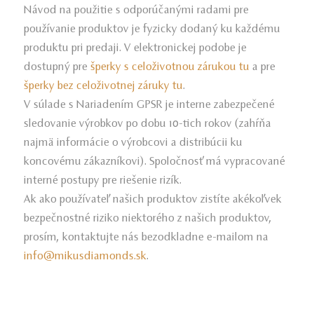
Návod na použitie s odporúčanými radami pre
používanie produktov je fyzicky dodaný ku každému
produktu pri predaji. V elektronickej podobe je
dostupný pre
šperky s celoživotnou zárukou tu
a pre
šperky bez celoživotnej záruky tu
.
V súlade s Nariadením GPSR je interne zabezpečené
sledovanie výrobkov po dobu 10-tich rokov (zahŕňa
najmä informácie o výrobcovi a distribúcii ku
koncovému zákazníkovi). Spoločnosť má vypracované
interné postupy pre riešenie rizík.
Ak ako používateľ našich produktov zistíte akékoľvek
bezpečnostné riziko niektorého z našich produktov,
prosím, kontaktujte nás bezodkladne e-mailom na
info­@mikusdiamonds.sk
.