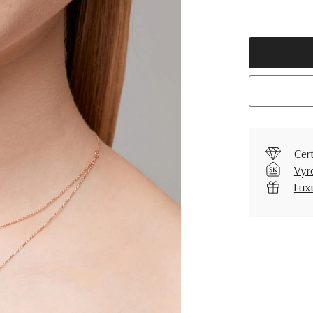
Cer
Vyr
Lux