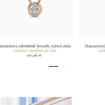
iamantový náhrdelník Smooth, ružové zlato
Diamantový n
Vyrobíme a doručíme do 7 dní
Vyro
od 1 460 €
1
2
3
4
5
6
7