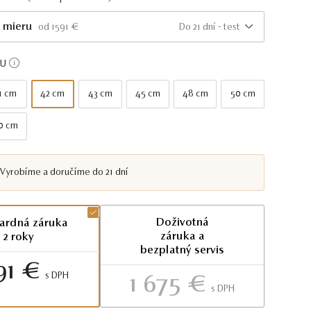
 mieru
Do 21 dní - test
od 1591 €
KU
1 cm
42 cm
43 cm
45 cm
48 cm
50 cm
0 cm
Vyrobíme a doručíme do 21 dní
Doživotná
ardná záruka
záruka a
2 roky
bezplatný servis
91 €
S DPH
1 675 €
S DPH