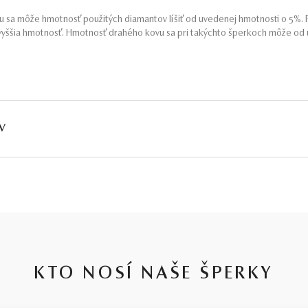
 sa môže hmotnosť použitých diamantov líšiť od uvedenej hmotnosti o 5%. P
yššia hmotnosť. Hmotnosť drahého kovu sa pri takýchto šperkoch môže od u
V
HMOTNOSŤ
ČISTOTA
FARBA
PÔV
∑ 0,09 ct
SI2 - I1
G - H
Prír
KTO NOSÍ NAŠE ŠPERKY