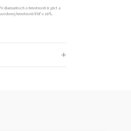
ri diamantoch o hmotnosti 0.30ct a
vedenej hmotnosti líšiť o 20%.
OD
MEDZINÁRODNÝ
CERTIFIKÁT
odný
—