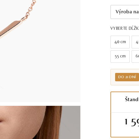
Výroba na
VYBERTE DĹŽ
40 cm
4
55 cm
6
DO 21 DNÍ
Štand
1 5