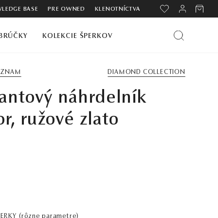
LEDGE BASE
PRE OWNED
KLENOTNÍCTVA
BRÚČKY
KOLEKCIE ŠPERKOV
ZOZNAM
DIAMOND COLLECTION
antový náhrdelník
or, ružové zlato
PERKY
(rôzne parametre)