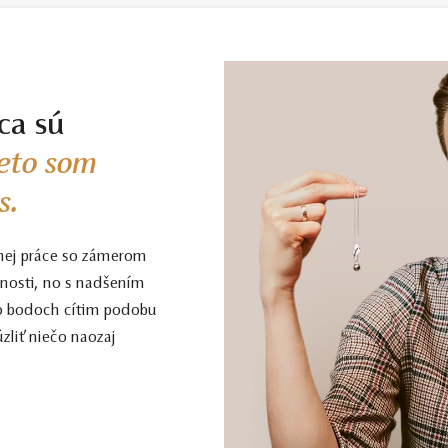
ca sú
eto som
s.
nej práce so zámerom
enosti, no s nadšením
to bodoch cítim podobu
zliť niečo naozaj