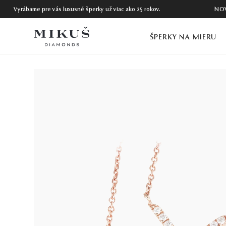
Vyrábame pre vás luxusné šperky už viac ako 25 rokov.
NO
ŠPERKY NA MIERU