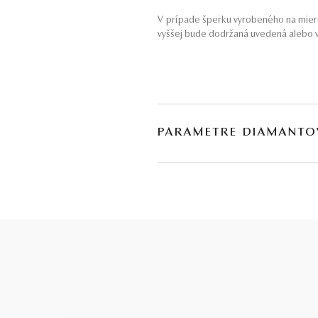
V prípade šperku vyrobeného na mieru
vyššej bude dodržaná uvedená alebo v
PARAMETRE DIAMANTO
BRÚS
POČET
briliant
14