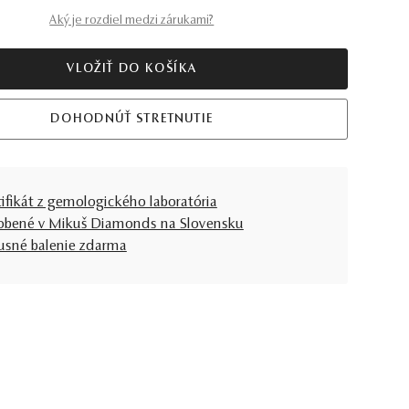
Aký je rozdiel medzi zárukami?
VLOŽIŤ DO KOŠÍKA
DOHODNÚŤ STRETNUTIE
tifikát z gemologického laboratória
obené v Mikuš Diamonds na Slovensku
usné balenie zdarma