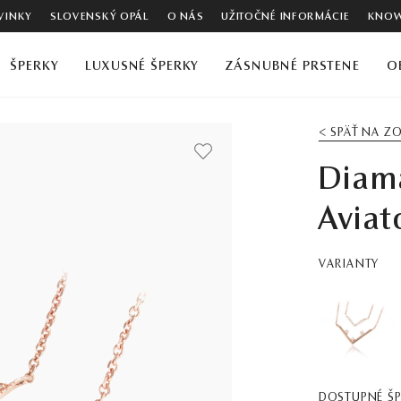
VINKY
SLOVENSKÝ OPÁL
O NÁS
UŽITOČNÉ INFORMÁCIE
KNOW
ŠPERKY
LUXUSNÉ ŠPERKY
ZÁSNUBNÉ PRSTENE
O
< SPÄŤ NA 
Diam
Aviat
VARIANTY
DOSTUPNÉ Š