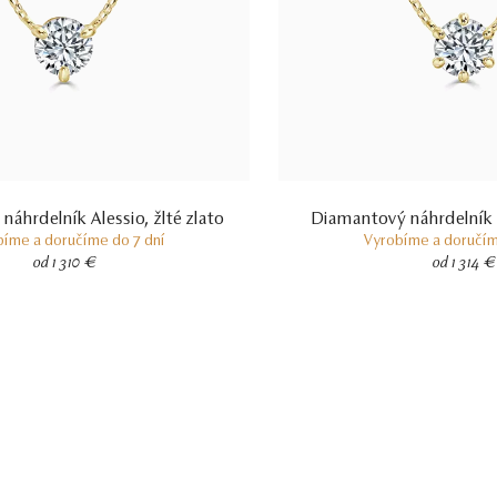
áhrdelník Alessio, žlté zlato
Diamantový náhrdelník Be
bíme a doručíme do 7 dní
Vyrobíme a doručím
od 1 310 €
od 1 314 €