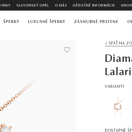
VINKY
SLOVENSKÝ OPÁL
O NÁS
UŽITOČNÉ INFORMÁCIE
KNOW
ŠPERKY
LUXUSNÉ ŠPERKY
ZÁSNUBNÉ PRSTENE
O
< SPÄŤ NA 
Diam
Lalar
VARIANTY
DOSTUPNÉ Š