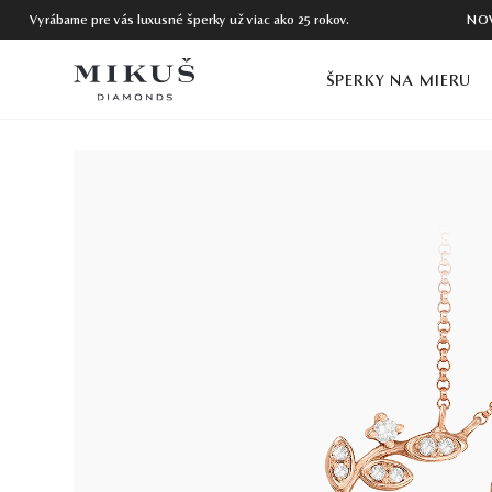
Vyrábame pre vás luxusné šperky už viac ako 25 rokov.
NO
ŠPERKY NA MIERU