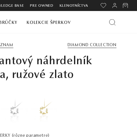
LEDGE BASE
PRE OWNED
KLENOTNÍCTVA
BRÚČKY
KOLEKCIE ŠPERKOV
ZOZNAM
DIAMOND COLLECTION
antový náhrdelník
ia, ružové zlato
PERKY
(rôzne parametre)