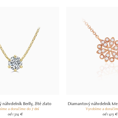
náhrdelník Berlly, žlté zlato
Diamantový náhrdelník Mea
bíme a doručíme do 7 dní
Vyrobíme a doručíme
od 1 314 €
od 1 415 €