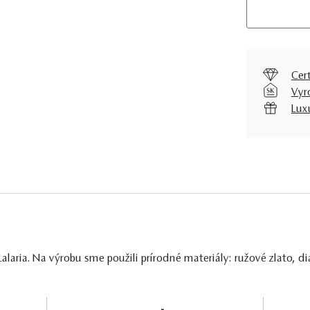
Cer
Vyr
Lux
aria. Na výrobu sme použili prírodné materiály: ružové zlato, d