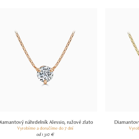
iamantový náhrdelník Alessio, ružové zlato
Diamantový 
Vyrobíme a doručíme do 7 dní
Vyro
od 1 310 €