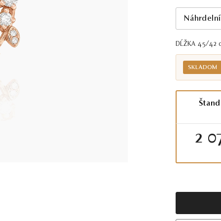
Náhrdelní
DĹŽKA 45/42
SKLADOM
Štand
2 0