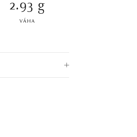
2.93 g
VÁHA
OD
MEDZINÁRODNÝ
CERTIFIKÁT
odný
—
odný
—