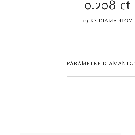
0.208 ct
19 KS DIAMANTOV
PARAMETRE DIAMANTO
BRÚS
POČET
briliant
1
briliant
18