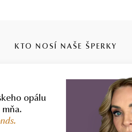
KTO NOSÍ NAŠE ŠPERKY
skeho opálu
j mňa.
nds.