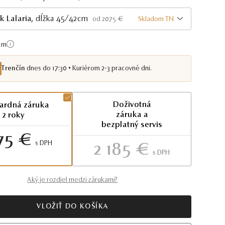
k Lalaria
, dĺžka 45/42cm
Skladom TN
od 2075 €
cm
Trenčín
dnes do 17:30 • Kuriérom 2-3 pracovné dni.
Doživotná
ardná záruka
záruka a
2 roky
bezplatný servis
75 €
S DPH
2 185 €
S DPH
Aký je rozdiel medzi zárukami?
VLOŽIŤ DO KOŠÍKA