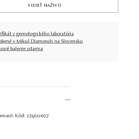
VIDIEŤ NAŽIVO
tifikát z gemologického laboratória
obené v Mikuš Diamonds na Slovensku
usné balenie zdarma
iamant. Kód: 274612027.