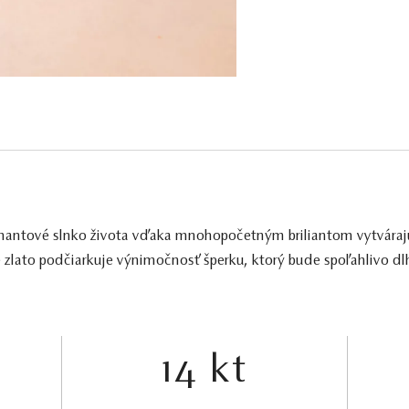
iamantové slnko života vďaka mnohopočetným briliantom vytváraj
 zlato podčiarkuje výnimočnosť šperku, ktorý bude spoľahlivo dl
14 kt