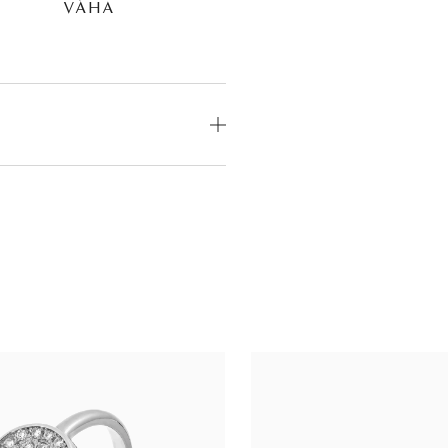
VÁHA
OD
MEDZINÁRODNÝ
CERTIFIKÁT
odný
—