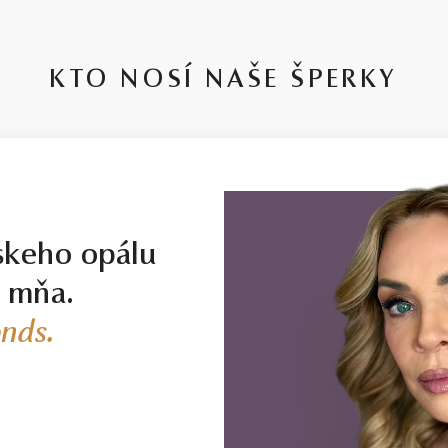
KTO NOSÍ NAŠE ŠPERKY
skeho opálu
j mňa.
nds.