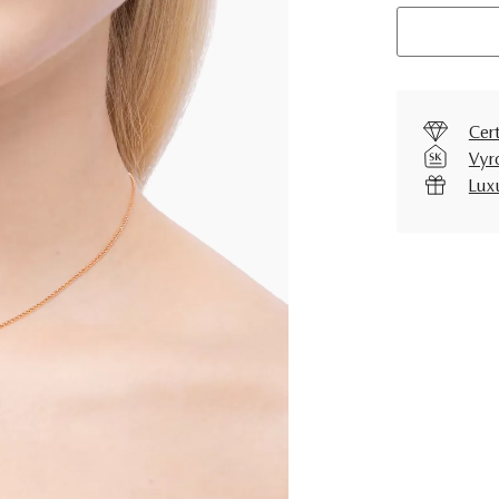
Cer
Vyr
Lux