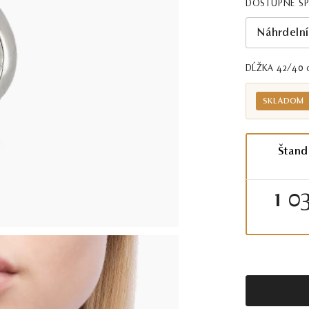
DOSTUPNÉ Š
Náhrdelní
DĹŽKA 42/40
SKLADOM
Štand
1 0