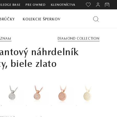
LEDGE BASE
PRE OWNED
KLENOTNÍCTVA
BRÚČKY
KOLEKCIE ŠPERKOV
ZOZNAM
DIAMOND COLLECTION
antový náhrdelník
ty, biele zlato