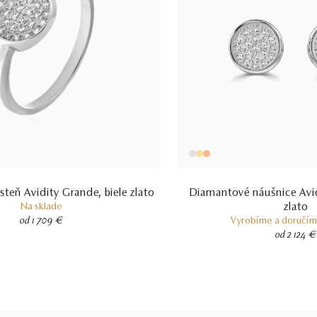
teň Avidity Grande, biele zlato
Diamantové náušnice Avid
zlato
Na sklade
od 1 709 €
Vyrobíme a doručíme
od 2 124 €