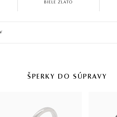
BIELE ZLATO
V
HMOTNOSŤ
ČISTOTA
FARBA
PÔV
∑ 0,083 ct
VS2 - SI2
G - H
Prír
ŠPERKY DO SÚPRAVY