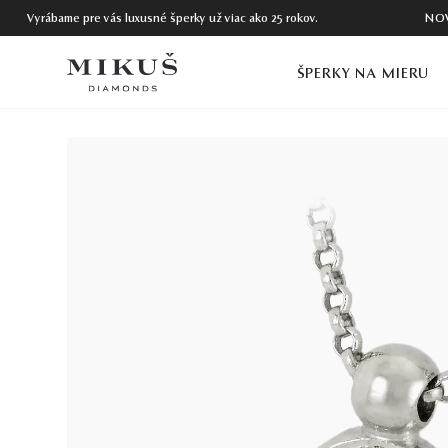
Vyrábame pre vás luxusné šperky už viac ako 25 rokov.
NO
ŠPERKY NA MIERU