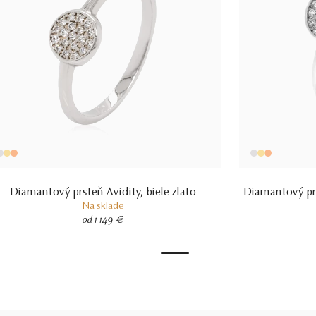
Diamantový prsteň Avidity, biele zlato
Diamantový prs
Na sklade
od 1 149 €
1
2
3