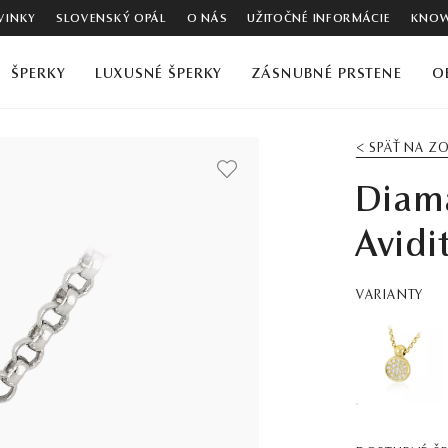
VINKY
SLOVENSKÝ OPÁL
O NÁS
UŽITOČNÉ INFORMÁCIE
KNOW
ŠPERKY
LUXUSNÉ ŠPERKY
ZÁSNUBNÉ PRSTENE
O
< SPÄŤ NA 
Diam
Avidi
VARIANTY