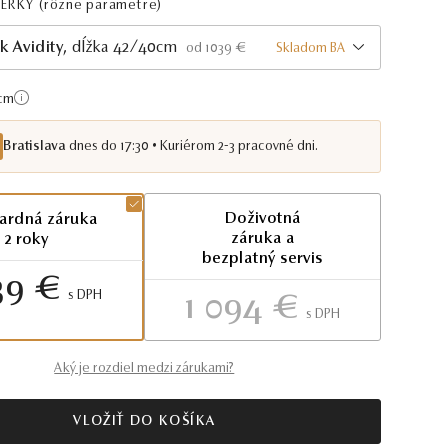
PERKY
(rôzne parametre)
k Avidity
, dĺžka 42/40cm
Skladom BA
od 1039 €
cm
Bratislava
dnes do 17:30 • Kuriérom 2-3 pracovné dni.
Doživotná
ardná záruka
záruka a
2 roky
bezplatný servis
39 €
S DPH
1 094 €
S DPH
Aký je rozdiel medzi zárukami?
VLOŽIŤ DO KOŠÍKA