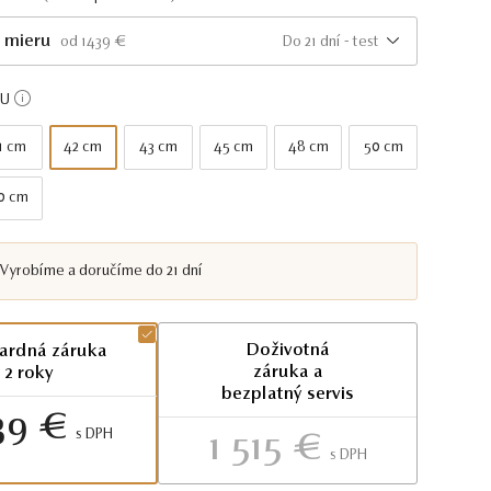
 mieru
Do 21 dní - test
od 1439 €
KU
1 cm
42 cm
43 cm
45 cm
48 cm
50 cm
0 cm
Vyrobíme a doručíme do 21 dní
Doživotná
ardná záruka
záruka a
2 roky
bezplatný servis
39 €
S DPH
1 515 €
S DPH