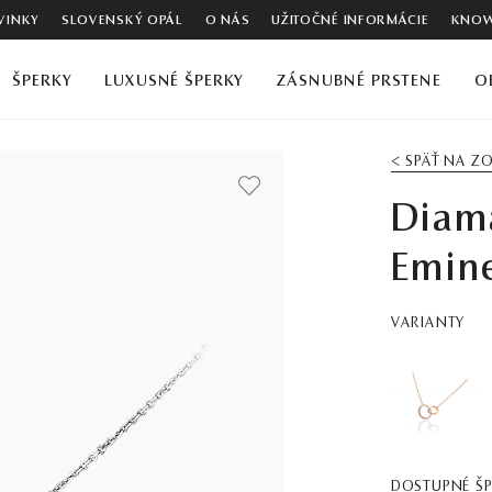
VINKY
SLOVENSKÝ OPÁL
O NÁS
UŽITOČNÉ INFORMÁCIE
KNOW
ŠPERKY
LUXUSNÉ ŠPERKY
ZÁSNUBNÉ PRSTENE
O
< SPÄŤ NA 
Diam
Emine
VARIANTY
DOSTUPNÉ Š