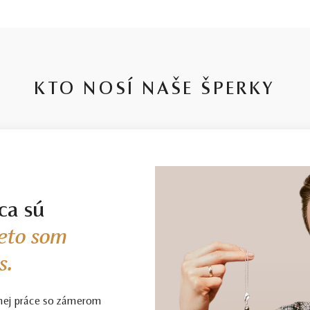
∑ 0,115 ct
SI1 - I1
G - H
Prír
KTO NOSÍ NAŠE ŠPERKY
ca sú
eto som
s.
nej práce so zámerom