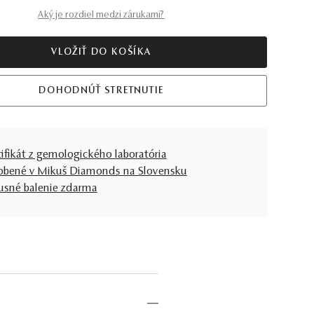
Aký je rozdiel medzi zárukami?
VLOŽIŤ DO KOŠÍKA
DOHODNÚŤ STRETNUTIE
tifikát z gemologického laboratória
obené v Mikuš Diamonds na Slovensku
usné balenie zdarma