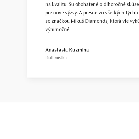
na kvalitu. Su obohatené o dlhoročné skús
pre nové výzvy. A presne vo všetkých tých
so značkou Mikuš Diamonds, ktorá vie vykú
výnimočné.
Anastasia Kuzmina
Biatlonistka