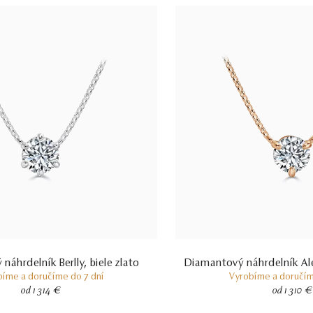
áhrdelník Berlly, biele zlato
Diamantový náhrdelník Ale
bíme a doručíme do 7 dní
Vyrobíme a doručím
od 1 314 €
od 1 310 €