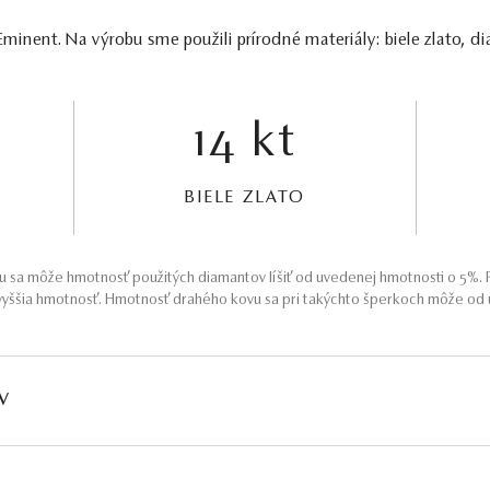
inent. Na výrobu sme použili prírodné materiály: biele zlato, di
14 kt
BIELE ZLATO
 sa môže hmotnosť použitých diamantov líšiť od uvedenej hmotnosti o 5%. P
yššia hmotnosť. Hmotnosť drahého kovu sa pri takýchto šperkoch môže od u
V
HMOTNOSŤ
ČISTOTA
FARBA
PÔV