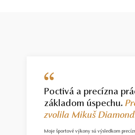
briliant
30
Poctivá a precízna prá
základom úspechu.
Pr
zvolila Mikuš Diamond
Moje športové výkony sú výsledkom precíz