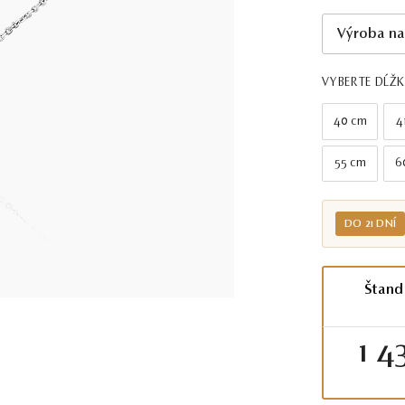
Výroba na
VYBERTE DĹŽ
40 cm
4
55 cm
6
DO 21 DNÍ
Štand
1 4