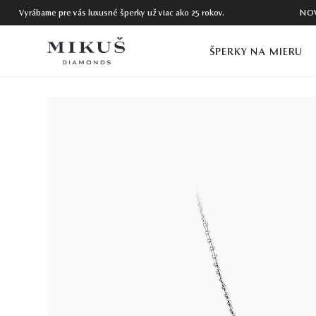
Vyrábame pre vás luxusné šperky už viac ako 25 rokov.
NO
ŠPERKY NA MIERU