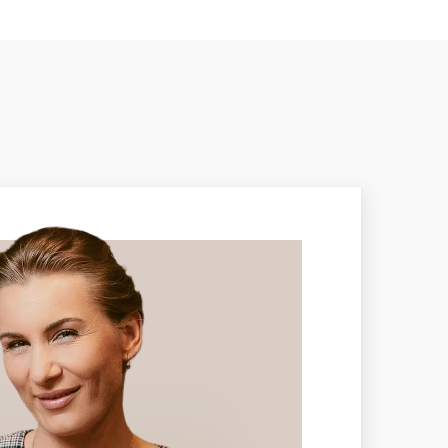
odný
—