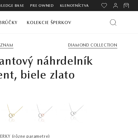
LEDGE BASE
PRE OWNED
KLENOTNÍCTVA
BRÚČKY
KOLEKCIE ŠPERKOV
ZOZNAM
DIAMOND COLLECTION
antový náhrdelník
nt, biele zlato
PERKY
(rôzne parametre)