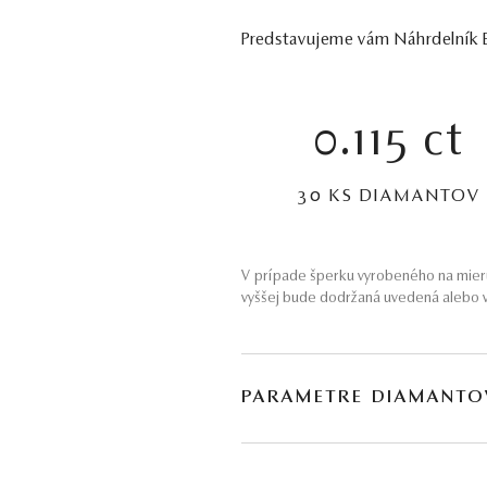
Predstavujeme vám Náhrdelník Em
0.115 ct
30 KS DIAMANTOV
V prípade šperku vyrobeného na mieru
vyššej bude dodržaná uvedená alebo v
PARAMETRE DIAMANTO
BRÚS
POČET