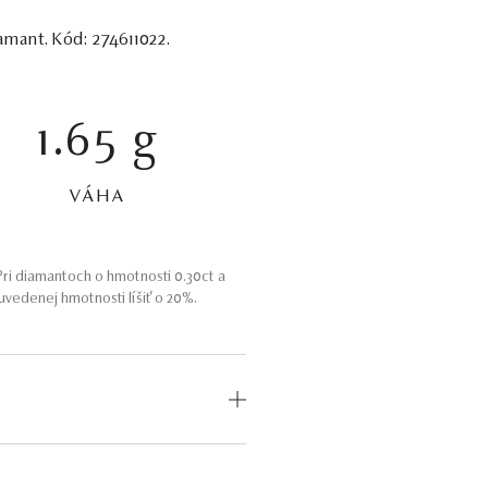
amant. Kód: 274611022.
1.65 g
VÁHA
ri diamantoch o hmotnosti 0.30ct a
vedenej hmotnosti líšiť o 20%.
OD
MEDZINÁRODNÝ
CERTIFIKÁT