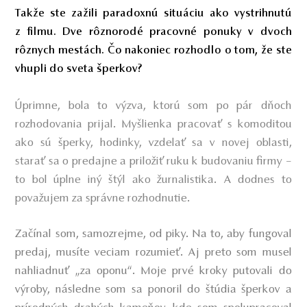
Takže ste zažili paradoxnú situáciu ako vystrihnutú
z filmu. Dve rôznorodé pracovné ponuky v dvoch
rôznych mestách. Čo nakoniec rozhodlo o tom, že ste
vhupli do sveta šperkov?
Úprimne, bola to výzva, ktorú som po pár dňoch
rozhodovania prijal. Myšlienka pracovať s komoditou
ako sú šperky, hodinky, vzdelať sa v novej oblasti,
starať sa o predajne a priložiť ruku k budovaniu firmy –
to bol úplne iný štýl ako žurnalistika. A dodnes to
považujem za správne rozhodnutie.
Začínal som, samozrejme, od piky. Na to, aby fungoval
predaj, musíte veciam rozumieť. Aj preto som musel
nahliadnuť „za oponu“. Moje prvé kroky putovali do
výroby, následne som sa ponoril do štúdia šperkov a