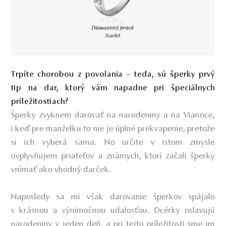
Trpíte chorobou z povolania – teda, sú šperky prvý
tip na dar, ktorý vám napadne pri špeciálnych
príležitostiach?
Šperky zvyknem darovať na narodeniny a na Vianoce,
i keď pre manželku to nie je úplné prekvapenie, pretože
si ich vyberá sama. No určite v istom zmysle
ovplyvňujem priateľov a známych, ktorí začali šperky
vnímať ako vhodný darček.
Naposledy sa mi však darovanie šperkov spájalo
s krásnou a výnimočnou udalosťou. Dcérky oslavujú
narodeniny v jeden deň, a pri tejto príležitosti sme im