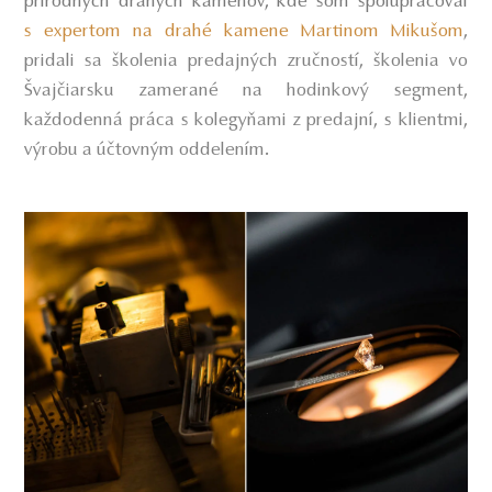
prírodných drahých kameňov, kde som spolupracoval
s expertom na drahé kamene Martinom Mikušom
,
pridali sa školenia predajných zručností, školenia vo
Švajčiarsku zamerané na hodinkový segment,
každodenná práca s kolegyňami z predajní, s klientmi,
výrobu a účtovným oddelením.