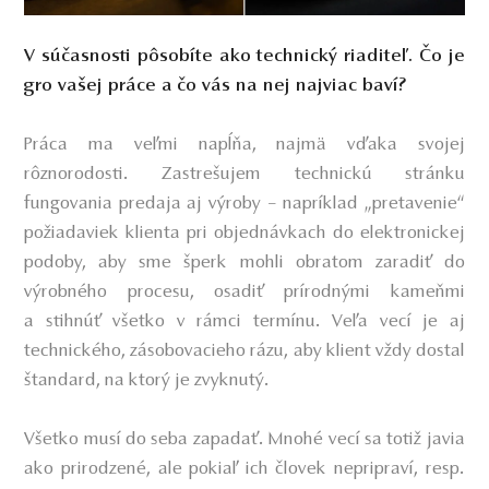
V súčasnosti pôsobíte ako technický riaditeľ. Čo je
gro vašej práce a čo vás na nej najviac baví?
Práca ma veľmi napĺňa, najmä vďaka svojej
rôznorodosti. Zastrešujem technickú stránku
fungovania predaja aj výroby – napríklad „pretavenie“
požiadaviek klienta pri objednávkach do elektronickej
podoby, aby sme šperk mohli obratom zaradiť do
výrobného procesu, osadiť prírodnými kameňmi
a stihnúť všetko v rámci termínu. Veľa vecí je aj
technického, zásobovacieho rázu, aby klient vždy dostal
štandard, na ktorý je zvyknutý.
Všetko musí do seba zapadať. Mnohé vecí sa totiž javia
ako prirodzené, ale pokiaľ ich človek nepripraví, resp.