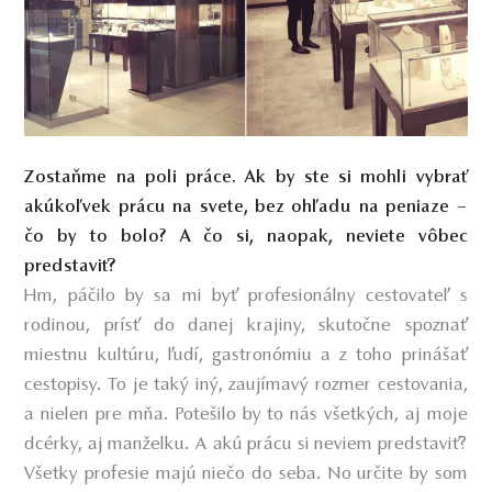
Zostaňme na poli práce. Ak by ste si mohli vybrať
akúkoľvek prácu na svete, bez ohľadu na peniaze –
čo by to bolo? A čo si, naopak, neviete vôbec
predstaviť?
Hm, páčilo by sa mi byť profesionálny cestovateľ s
rodinou, prísť do danej krajiny, skutočne spoznať
miestnu kultúru, ľudí, gastronómiu a z toho prinášať
cestopisy. To je taký iný, zaujímavý rozmer cestovania,
a nielen pre mňa. Potešilo by to nás všetkých, aj moje
dcérky, aj manželku. A akú prácu si neviem predstaviť?
Všetky profesie majú niečo do seba. No určite by som