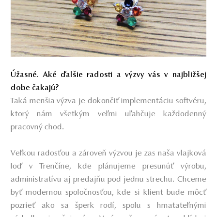
Úžasné. Aké ďalšie radosti a výzvy vás v najbližšej
dobe čakajú?
Taká menšia výzva je dokončiť implementáciu softvéru,
ktorý nám všetkým veľmi uľahčuje každodenný
pracovný chod.
Veľkou radosťou a zároveň výzvou je zas naša vlajková
loď v Trenčíne, kde plánujeme presunúť výrobu,
administratívu aj predajňu pod jednu strechu. Chceme
byť modernou spoločnosťou, kde si klient bude môcť
pozrieť ako sa šperk rodí, spolu s hmatateľnými