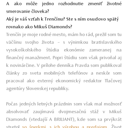
A ako môže jedno rozhodnutie zmeniť životné
smerovanie človeka?
Aký je váš vzťah k Trenčínu? Ste s ním osudovo spätý
rovnako ako Mikuš Diamonds?
Trenčín je moje rodné mesto, mám ho rád, prežil som tu
väčšinu svojho života – s výnimkou bratislavského
vysokoškolského štúdia ekonómie zameranej na
finančný manažment. Popri štúdiu som však privoňal aj
k novinárčine. V prílohe denníka Pravda som publikoval
články zo sveta mobilných telefónov a neskôr som
pracoval ako externý ekonomický redaktor Tlačovej
agentúry Slovenskej republiky.
Počas jedných letných prázdnin som však mal možnosť
absolvovať zaujímavú dvojmesačnú stáž v Mikuš
Diamonds (vtedajší A BRILIANT), kde som sa prvýkrát
stretol
so šperkmi, s ich výrobou a predajom
.
Život