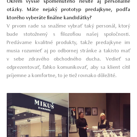
Okrem vyššie spomenutého riešite aj personálne
otázky. Máte nejaký prototyp predajkyne, podľa
ktorého vyberáte finálne kandidátky?
V prvom rade sa snažíme vybrať taký personál, ktorý
bude stotožnený s filozofiou našej spoločnosti.
Predávame kvalitné produkty, takže predajkyne im
musia rozumieť aj po odbornej stránke a takisto mať
v sebe zdravého obchodného ducha. Vedieť sa
odprezentovať, ľahko komunikovať, aby sa klient cítil
príjemne a komfortne, to je tiež rovnako dôležité.