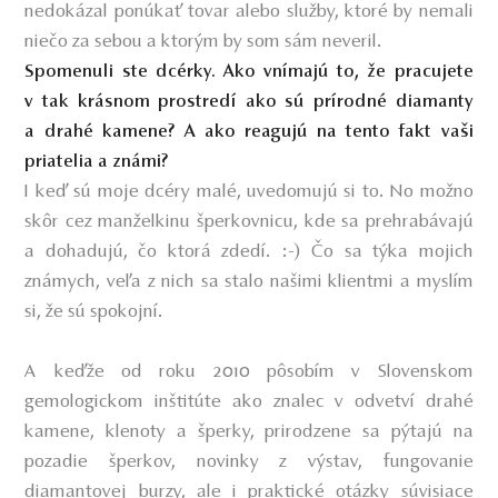
nedokázal ponúkať tovar alebo služby, ktoré by nemali
niečo za sebou a ktorým by som sám neveril.
Spomenuli ste dcérky. Ako vnímajú to, že pracujete
v tak krásnom prostredí ako sú prírodné diamanty
a drahé kamene? A ako reagujú na tento fakt vaši
priatelia a známi?
I keď sú moje dcéry malé, uvedomujú si to. No možno
skôr cez manželkinu šperkovnicu, kde sa prehrabávajú
a dohadujú, čo ktorá zdedí. :-) Čo sa týka mojich
známych, veľa z nich sa stalo našimi klientmi a myslím
si, že sú spokojní.
A keďže od roku 2010 pôsobím v Slovenskom
gemologickom inštitúte ako znalec v odvetví drahé
kamene, klenoty a šperky, prirodzene sa pýtajú na
pozadie šperkov, novinky z výstav, fungovanie
diamantovej burzy, ale i praktické otázky súvisiace