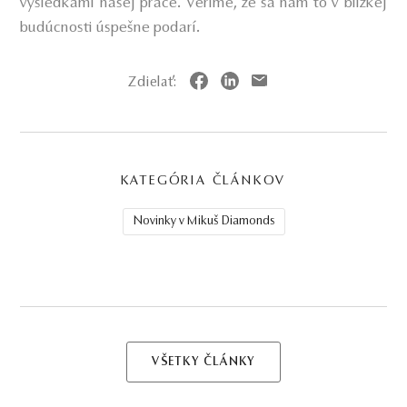
výsledkami našej práce. Veríme, že sa nám to v blízkej
budúcnosti úspešne podarí.
Zdielať:
KATEGÓRIA ČLÁNKOV
Novinky v Mikuš Diamonds
VŠETKY ČLÁNKY