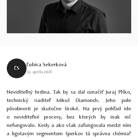
Ľubica Sekerková
ĽS
19. apríla 2018
Neviditeľný hrdina. Tak by sa dal označiť Juraj Plško,
technický riaditeľ Mikuš Diamonds. Jeho pole
pôsobnosti je skutočne široké. Na prvý pohľad ide
o neviditeľné procesy, bez ktorých by inak nič
nefungovalo. Kedy a ako však zafungovala medzi ním
a ligotavým segmentom šperkov tá správna chémia?