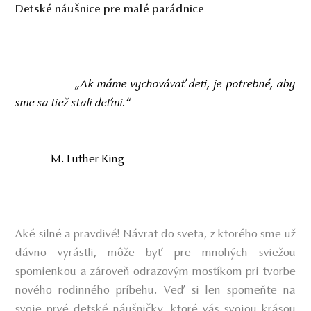
Detské náušnice pre malé parádnice
„Ak máme vychovávať deti, je potrebné, aby
sme sa tiež stali deťmi.“
M. Luther King
Aké silné a pravdivé! Návrat do sveta, z ktorého sme už
dávno vyrástli, môže byť pre mnohých sviežou
spomienkou a zároveň odrazovým mostíkom pri tvorbe
nového rodinného príbehu. Veď si len spomeňte na
svoje prvé detské náušničky, ktoré vás svojou krásou