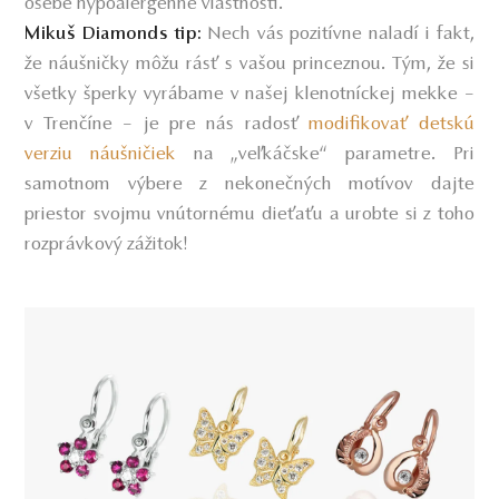
osebe hypoalergénne vlastnosti.
Nech vás pozitívne naladí i fakt,
Mikuš Diamonds tip:
že náušničky môžu rásť s vašou princeznou. Tým, že si
všetky šperky vyrábame v našej klenotníckej mekke –
v Trenčíne – je pre nás radosť
modifikovať detskú
verziu náušničiek
na „veľkáčske“ parametre. Pri
samotnom výbere z nekonečných motívov dajte
priestor svojmu vnútornému dieťaťu a urobte si z toho
rozprávkový zážitok!