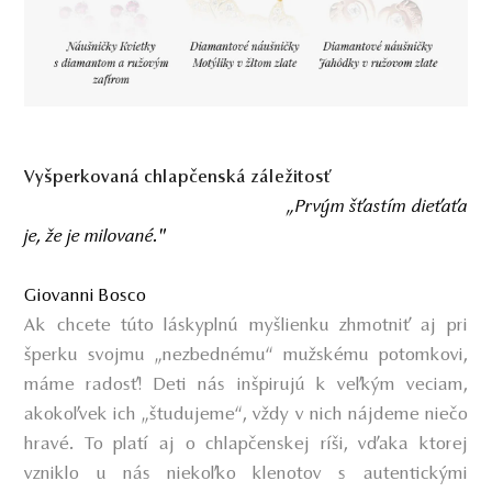
Vyšperkovaná chlapčenská záležitosť
„Prvým šťastím dieťaťa
je, že je milované."
Giovanni Bosco
Ak chcete túto láskyplnú myšlienku zhmotniť aj pri
šperku svojmu „nezbednému“ mužskému potomkovi,
máme radosť! Deti nás inšpirujú k veľkým veciam,
akokoľvek ich „študujeme“, vždy v nich nájdeme niečo
hravé. To platí aj o chlapčenskej ríši, vďaka ktorej
vzniklo u nás niekoľko klenotov s autentickými