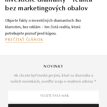
Čierny diamant: Ikona
elegancie s nádychom
tajomna
Objavte čierne diamanty ako symbol sily, štýlu a
individuality – od ikonických módnych doplnkov až
po zásnubné prstene a luxusné šperky od Mikuš
Diamonds.
PREČÍTAŤ ČLÁNOK
NOVINKY
Ak chcete byť medzi prvými, ktorí sa dozvedia o
našich novinkách, uveďte svoju e-mailovú adresu *