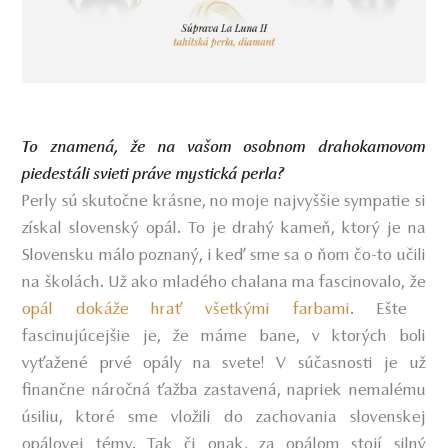
To znamená, že na vašom osobnom drahokamovom
piedestáli svieti práve mystická perla?
Perly sú skutočne krásne, no moje najvyššie sympatie si
získal slovenský opál. To je drahý kameň, ktorý je na
Slovensku málo poznaný, i keď sme sa o ňom čo-to učili
na školách. Už ako mladého chalana ma fascinovalo, že
opál dokáže hrať všetkými farbam
i
. Ešte
fascinujúcejšie je, že máme bane, v ktorých boli
vyťažené prvé opály na svete! V súčasnosti je už
finančne náročná ťažba zastavená, napriek nemalému
úsiliu, ktoré sme vložili do zachovania slovenskej
opálovej témy. Tak či onak, za opálom stojí silný