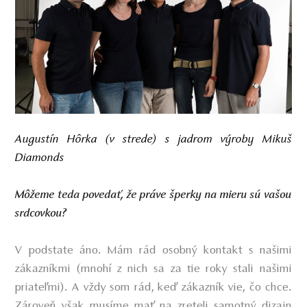
Augustín Hôrka (v strede) s jadrom výroby Mikuš
Diamonds
Môžeme teda povedať, že práve šperky na mieru sú vašou
srdcovkou?
V podstate áno. Mám rád osobný kontakt s našimi
zákazníkmi (mnohí z nich sa za tie roky stali našimi
priateľmi). A vždy som rád, keď zákazník vie, čo chce.
Zároveň však musíme mať na zreteli samotný dizajn