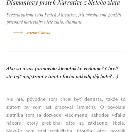
Diamantový prsteň Narrative z bieleho zlata
Predstavujeme vám Prsteň Narrative. Na výrobu sme použili
prírodné materiály: biele zlato, diamant.
POZRIEŤ ŠPERK
Ako sa u vás formovalo klenotnícke vedomie? Chceli
ste byť majstrom v tomto fachu odkedy dýchate? :-)
Ani nie, pôvodne som chcel byť dentista, takže so
zlatom by som asi pracoval (smiech). O povolaní
zlatníka som sa dozvedel viac-menej náhodou vďaka
náboru, ktorý prebiehal ešte na základnej škole.
Navyše som mal spolužiaka, ktorého otec pôsobil