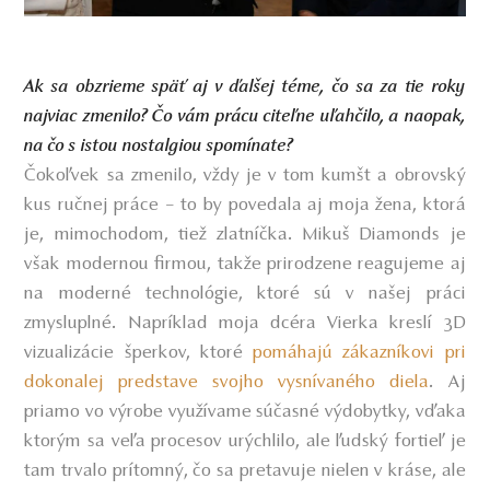
Ak sa obzrieme späť aj v ďalšej téme, čo sa za tie roky
najviac zmenilo? Čo vám prácu citeľne uľahčilo, a naopak,
na čo s istou nostalgiou spomínate?
Čokoľvek sa zmenilo, vždy je v tom kumšt a obrovský
kus ručnej práce – to by povedala aj moja žena, ktorá
je, mimochodom, tiež zlatníčka. Mikuš Diamonds je
však modernou firmou, takže prirodzene reagujeme aj
na moderné technológie, ktoré sú v našej práci
zmysluplné. Napríklad moja dcéra Vierka kreslí 3D
vizualizácie šperkov, ktoré
pomáhajú zákazníkovi pri
dokonalej predstave svojho vysnívaného diela
. Aj
priamo vo výrobe využívame súčasné výdobytky, vďaka
ktorým sa veľa procesov urýchlilo, ale ľudský fortieľ je
tam trvalo prítomný, čo sa pretavuje nielen v kráse, ale