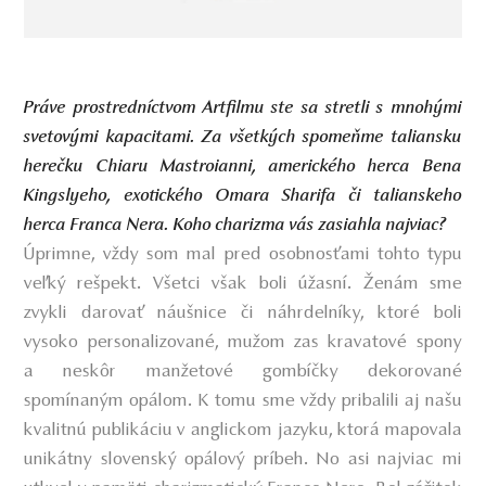
Práve prostredníctvom Artfilmu ste sa stretli s mnohými
svetovými kapacitami. Za všetkých spomeňme taliansku
herečku Chiaru Mastroianni, amerického herca Bena
Kingslyeho, exotického Omara Sharifa či talianskeho
herca Franca Nera. Koho charizma vás zasiahla najviac?
Úprimne, vždy som mal pred osobnosťami tohto typu
veľký rešpekt. Všetci však boli úžasní. Ženám sme
zvykli darovať náušnice či náhrdelníky, ktoré boli
vysoko personalizované, mužom zas kravatové spony
a neskôr manžetové gombíčky dekorované
spomínaným opálom. K tomu sme vždy pribalili aj našu
kvalitnú publikáciu v anglickom jazyku, ktorá mapovala
unikátny slovenský opálový príbeh. No asi najviac mi