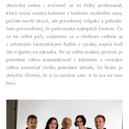
obrovskú rutinu i zručnosť. Je to ťažký profesionál,
ktorý neraz osádza kamene v hodnote osobného auta,
pričom necíti strach, ale prirodzený rešpekt a pohodu.
Som presvedčený, že patrí medzi najlepších fasérov. Čo
sa mi veľmi páči, vzájomne sa o všetkom radíme aj
s ostatnými fantastickými ľuďmi z výroby, najmä keď
ide o šperky na zákazku. Tie sú veľmi osobné, pretože je
potrebné citlivo komunikovať s klientom a rovnako
citlivo namiešať všetky potrebné detaily. Vo finále je
dotyčný šťastný, že si to navrhol sám. A to ma na tom
baví.