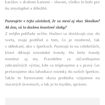
karátov v drahom kameni – slovom, všetko to bolo pre
ňu zmysluplné a dôležité.
Pozorujete v tejto súvislosti, že sa mení aj vkus Slovákov?
Ak áno, sú to doslova kvantové skoky?
Z môjho pohľadu určite. Našinci sa dostávajú viac do
sveta, majú prehľad o tom, čo je moderné, tak
v obliekaní, ako v šperkoch. Pozorujú to na celebritách,
ktoré diktujú novodobé trendy. No tieto trendy
meníme aj my. Pravidelne sa zúčastňujeme
zahraničných výstav, kde sa inšpirujeme a v pravý čas
pretavujeme oku lahodiace novinky do našich šperkov.
Takže to formovanie vkusu prebieha vzájomne na
viacerých úrovniach, a tak je to myslím, správne.