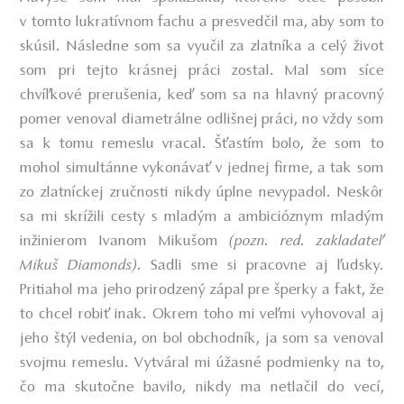
v tomto lukratívnom fachu a presvedčil ma, aby som to
skúsil. Následne som sa vyučil za zlatníka a celý život
som pri tejto krásnej práci zostal. Mal som síce
chvíľkové prerušenia, keď som sa na hlavný pracovný
pomer venoval diametrálne odlišnej práci, no vždy som
sa k tomu remeslu vracal. Šťastím bolo, že som to
mohol simultánne vykonávať v jednej firme, a tak som
zo zlatníckej zručnosti nikdy úplne nevypadol. Neskôr
sa mi skrížili cesty s mladým a ambicióznym mladým
inžinierom Ivanom Mikušom
(pozn. red. zakladateľ
Mikuš Diamonds).
Sadli sme si pracovne aj ľudsky.
Pritiahol ma jeho prirodzený zápal pre šperky a fakt, že
to chcel robiť inak. Okrem toho mi veľmi vyhovoval aj
jeho štýl vedenia, on bol obchodník, ja som sa venoval
svojmu remeslu. Vytváral mi úžasné podmienky na to,
čo ma skutočne bavilo, nikdy ma netlačil do vecí,