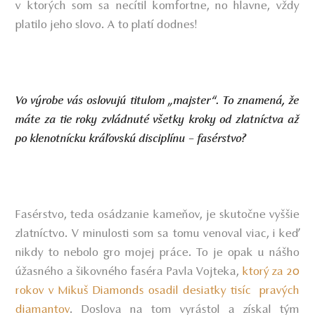
v ktorých som sa necítil komfortne, no hlavne, vždy
platilo jeho slovo. A to platí dodnes!
Vo výrobe vás oslovujú titulom „majster“. To znamená, že
máte za tie roky zvládnuté všetky kroky od zlatníctva až
po klenotnícku kráľovskú disciplínu – fasérstvo?
Fasérstvo, teda osádzanie kameňov, je skutočne vyššie
zlatníctvo. V minulosti som sa tomu venoval viac, i keď
nikdy to nebolo gro mojej práce. To je opak u nášho
úžasného a šikovného faséra Pavla Vojteka,
ktorý za 20
rokov v Mikuš Diamonds osadil desiatky tisíc pravých
diamantov
. Doslova na tom vyrástol a získal tým