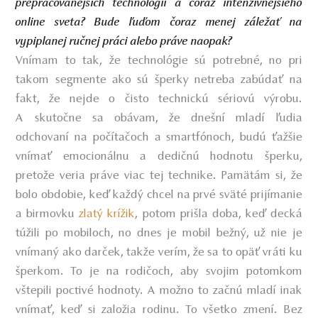
prepracovanejších technológií a čoraz intenzívnejšieho
online sveta? Bude ľuďom čoraz menej záležať na
vypiplanej ručnej práci alebo práve naopak?
Vnímam to tak, že technológie sú potrebné, no pri
takom segmente ako sú šperky netreba zabúdať na
fakt, že nejde o čisto technickú sériovú výrobu.
A skutočne sa obávam, že dnešní mladí ľudia
odchovaní na počítačoch a smartfónoch, budú ťažšie
vnímať emocionálnu a dedičnú hodnotu šperku,
pretože veria práve viac tej technike. Pamätám si, že
bolo obdobie, keď každý chcel na prvé sväté prijímanie
a birmovku
zlatý krížik
, potom prišla doba, keď decká
túžili po mobiloch, no dnes je mobil bežný, už nie je
vnímaný ako darček, takže verím, že sa to opäť vráti ku
šperkom. To je na rodičoch, aby svojim potomkom
vštepili poctivé hodnoty. A možno to začnú mladí inak
vnímať, keď si založia rodinu. To všetko zmení. Bez