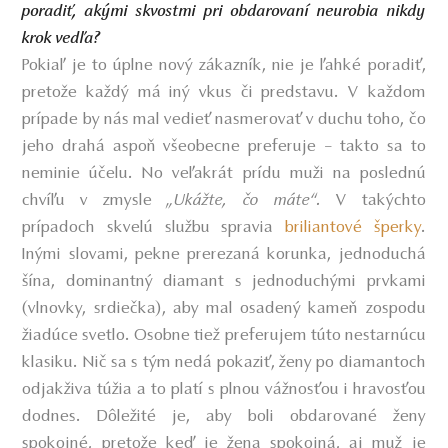
poradiť, akými skvostmi pri obdarovaní neurobia nikdy
krok vedľa?
Pokiaľ je to úplne nový zákazník, nie je ľahké poradiť,
pretože každý má iný vkus či predstavu. V každom
prípade by nás mal vedieť nasmerovať v duchu toho, čo
jeho drahá aspoň všeobecne preferuje – takto sa to
neminie účelu. No veľakrát prídu muži na poslednú
chvíľu v zmysle
„Ukážte, čo máte“.
V takýchto
prípadoch skvelú službu spravia
briliantové šperky
.
Inými slovami, pekne prerezaná korunka, jednoduchá
šína, dominantný diamant s jednoduchými prvkami
(vlnovky, srdiečka), aby mal osadený kameň zospodu
žiadúce svetlo. Osobne tiež preferujem túto nestarnúcu
klasiku. Nič sa s tým nedá pokaziť, ženy po diamantoch
odjakživa túžia a to platí s plnou vážnosťou i hravosťou
dodnes. Dôležité je, aby boli obdarované ženy
spokojné, pretože keď je žena spokojná, aj muž je