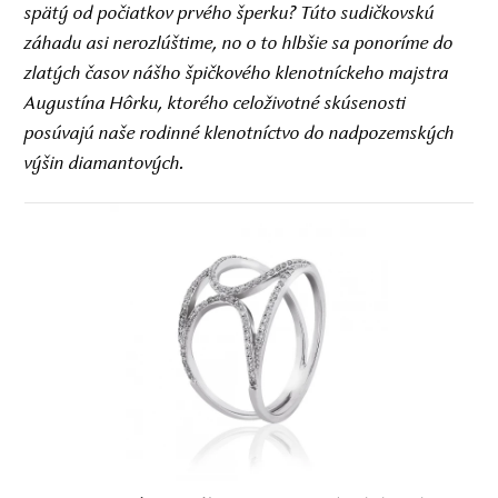
spätý od počiatkov prvého šperku? Túto sudičkovskú
záhadu asi nerozlúštime, no o to hlbšie sa ponoríme do
zlatých časov nášho špičkového klenotníckeho majstra
Augustína Hôrku, ktorého celoživotné skúsenosti
posúvajú naše rodinné klenotníctvo do nadpozemských
výšin diamantových.