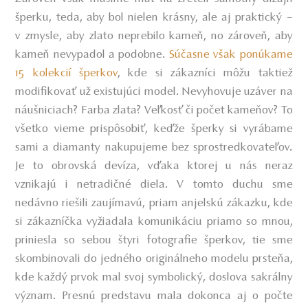
šperku, teda, aby bol nielen krásny, ale aj praktický –
v zmysle, aby zlato neprebilo kameň, no zároveň, aby
kameň nevypadol a podobne.
Súčasne však ponúkame
15 kolekcií šperkov
, kde si zákazníci môžu taktiež
modifikovať už existujúci model. Nevyhovuje uzáver na
náušniciach? Farba zlata? Veľkosť či počet kameňov? To
všetko vieme prispôsobiť, keďže šperky si vyrábame
sami a diamanty nakupujeme bez sprostredkovateľov.
Je to obrovská devíza, vďaka ktorej u nás neraz
vznikajú i netradičné diela. V tomto duchu sme
nedávno riešili zaujímavú, priam anjelskú zákazku, kde
si zákazníčka vyžiadala komunikáciu priamo so mnou,
priniesla so sebou štyri fotografie šperkov, tie sme
skombinovali do jedného originálneho modelu prsteňa,
kde každý prvok mal svoj symbolický, doslova sakrálny
význam. Presnú predstavu mala dokonca aj o počte