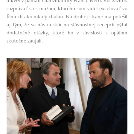
utkvel v pamäti charizmatický Franco Nero. Bol zážitok
rozprávať sa s mužom, ktorého som videl excelovať vo
filmoch ako mladý chalan. Na druhej strane ma potešil
aj tým, že sa nás neskôr na slávnostnej recepcii pýtal
dodatočné otázky, ktoré ho v súvislosti s opálom
skutočne zaujali.