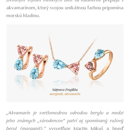
životným štýlom mnohých žien sa nádherne prepája s
akvamarínom, ktorý svojou unikátnou farbou pripomína
morskú hladinu.
„Akvamarín je svetlomodrou odrodou berylu a medzi
jeho známych „súrodencov“ patrí aj spomínaný ružový
beryl (morganit),“
vysvetľuje Martin Mikuš a hneď