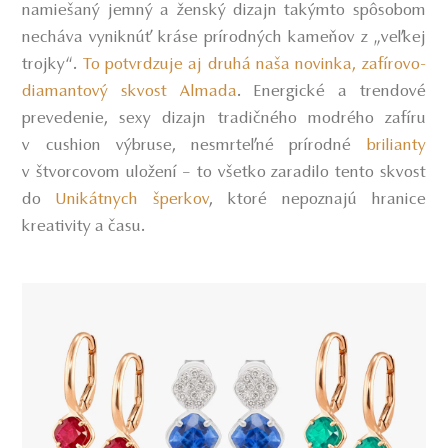
namiešaný jemný a ženský dizajn takýmto spôsobom
necháva vyniknúť kráse prírodných kameňov z „veľkej
trojky“.
To potvrdzuje aj druhá naša novinka, zafírovo-
diamantový skvost Almada
.
Energické a trendové
prevedenie, sexy dizajn tradičného modrého zafíru
v cushion výbruse, nesmrteľné prírodné
brilianty
v štvorcovom uložení – to všetko zaradilo tento skvost
do
Unikátnych šperkov
,
ktoré nepoznajú hranice
kreativity a času.