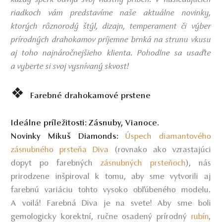
riadkoch vám predstavíme naše aktuálne novinky,
ktorých rôznorodý štýl, dizajn, temperament či výber
prírodných drahokamov príjemne brnká na strunu vkusu
aj toho najnáročnejšieho klienta. Pohodlne sa usaďte
a vyberte si svoj vysnívaný skvost!
❖
Farebné drahokamové prstene
Ideálne príležitosti:
Zásnuby, Vianoce.
Úspech diamantového
Novinky Mikuš Diamonds:
zásnubného prsteňa Diva
(rovnako ako vzrastajúci
dopyt po farebných
zásnubných prsteňoch
),
nás
prirodzene inšpiroval k tomu, aby sme vytvorili aj
farebnú variáciu tohto vysoko obľúbeného modelu.
A voilá! Farebná Diva je na svete! Aby sme boli
gemologicky korektní, ručne osadený prírodný
ubín
r
,