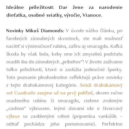
Ideálne príležitosti:
Dar žene za narodenie
dieťatka, osobné sviatky, výročie, Vianoce.
V úvode nášho článku, pri
Novinky Mikuš Diamonds:
farebných zásnubných skvostoch, ste mali možnosť
nacítiť si výnimočnosť rubínu, zafíru aj smaragdu. Koľká
škoda by však bola, keby sme ich zmyselnú podstatu
osadili iba do zásnubných „príbehov“! V živote zažívame
toľko príležitostí, ktoré si zaslúžia jedinečné šperky.
Toto poznanie plnohodnotne reflektujú práve novinky
z tejto drahokamovej kategórie.
Svieži drahokamový
set Cuadrado zaujme už na prvý pohľad
,
okrem ručne
osadeného rubínu či smaragdu, cielene zvoleným
„cushion“ výbrusom. Inými slovami ide o štvorcový
výbrus
so zaoblenými rohmi (pripomína vankúšik –
odtiaľ pochádza jeho pomenovanie). Perfektne