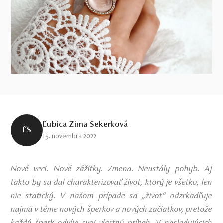
Ľubica Zima Sekerková
ĽS
15. novembra 2022
Nové veci. Nové zážitky. Zmena. Neustály pohyb. Aj
takto by sa dal charakterizovať život, ktorý je všetko, len
nie statický. V našom prípade sa „život“ odzrkadľuje
najmä v téme nových šperkov a nových začiatkov, pretože
každý šperk odvíja svoj vlastný príbeh. V nasledujúcich