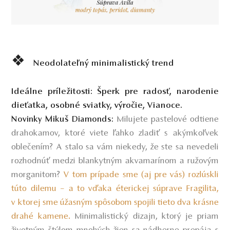
❖
Neodolateľný minimalistický trend
Ideálne príležitosti:
Šperk pre radosť, narodenie
dieťatka, osobné sviatky, výročie, Vianoce.
Milujete pastelové odtiene
Novinky Mikuš Diamonds
:
drahokamov, ktoré viete ľahko zladiť s akýmkoľvek
oblečením? A stalo sa vám niekedy, že ste sa nevedeli
rozhodnúť medzi blankytným akvamarínom a ružovým
morganitom?
V tom prípade sme (aj pre vás) rozlúskli
túto dilemu – a to vďaka éterickej súprave Fragilita,
v ktorej sme úžasným spôsobom spojili tieto dva krásne
drahé kamene.
Minimalistický dizajn, ktorý je priam