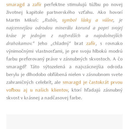
smaragd
a
zafír
perfektne stimulujú túžbu po novej
životnej kapitole partnerského vzťahu. Ako hovorí
Martin Mikuš:
„Rubín,
symbol lásky a vášne
, je
najcennejšou odrodou minerálu korund a popri svojej
kráse je jedným z najtvrdších a najodolnejších
Jeho „chladný“ brat
zafír
, s rovnako
drahokamov.“
výnimočnými vlastnosťami, je pre svoju hlbokú modrú
farbu preferovaný práve v zásnubných skvostoch. A čo
smaragd? Táto sýtozelená a najvzácnejšia odroda
berylu je dlhodobo obľúbená nielen v zásnubnom svete
zahraničných celebrít, ale
smaragd je častokrát prvou
voľbou aj u našich klientov
,
ktorí hľadajú zásnubný
skvost v krásnej a nadčasovej farbe.