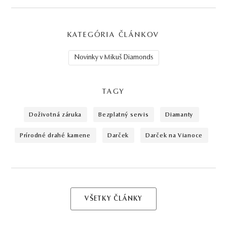
KATEGÓRIA ČLÁNKOV
Novinky v Mikuš Diamonds
TAGY
doživotná záruka
bezplatný servis
diamanty
prírodné drahé kamene
darček
darček na Vianoce
VŠETKY ČLÁNKY