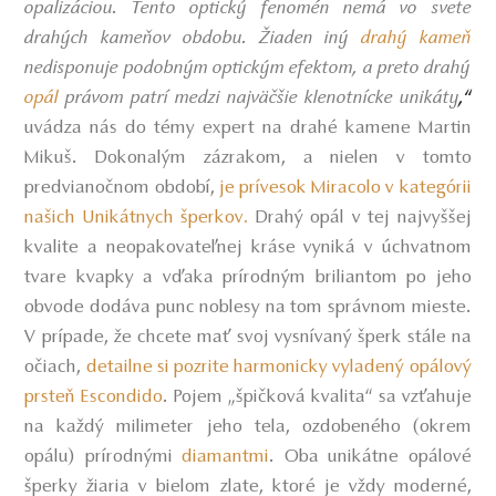
opalizáciou. Tento optický fenomén nemá vo svete
drahých kameňov obdobu. Žiaden iný
drahý kameň
nedisponuje podobným optickým efektom, a preto drahý
opál
právom patrí medzi najväčšie klenotnícke unikáty
,“
uvádza nás do témy expert na drahé kamene Martin
Mikuš. Dokonalým zázrakom, a nielen v tomto
predvianočnom období,
je prívesok Miracolo v kategórii
našich Unikátnych šperkov
Drahý opál v tej najvyššej
.
kvalite a neopakovateľnej kráse vyniká v úchvatnom
tvare kvapky a vďaka prírodným briliantom po jeho
obvode dodáva punc noblesy na tom správnom mieste.
V prípade, že chcete mať svoj vysnívaný šperk stále na
očiach,
detailne si pozrite harmonicky vyladený opálový
prsteň Escondido
.
Pojem „špičková kvalita“ sa vzťahuje
na každý milimeter jeho tela, ozdobeného (okrem
opálu) prírodnými
diamantmi
.
Oba unikátne opálové
šperky žiaria v bielom zlate, ktoré je vždy moderné,