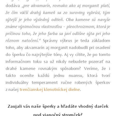
dodáva
„
pre akvamarín, rovnako ako aj morganit platí,
že čím väčší drahý kameň sa zo suroviny vybrúsi, tým
sýtejší je jeho výsledný odtieň. Oba kamene sú navyše
známe výnimočnou vlastnosťou – pleochroizmom, ktorá je
príčinou toho, že jeho farba sa javí odlišne sýta pri jeho
Správny výbrus je teda základom
rôznom natočení.“
toho, aby akvamarín aj morganit nadobudli pri osadení
do šperku čo najsýtejšie tóny. Aj vy cítite, že po tomto
informačnom toku sa už nikdy nebudete pozerať na
drahé kamene rovnakým spôsobom? Veríme, že i
takto oceníte každú jednu nuansu, ktorá tvorí
individuálny temperament ručne robených šperkov
z našej
trenčianskej klenotníckej dielne
.
Zaujali vás naše šperky a hľadáte vhodný darček
pod vianočný stromček?