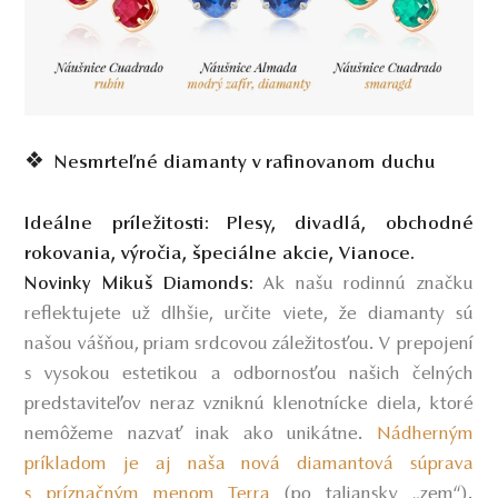
❖ Nesmrteľné diamanty v rafinovanom duchu
Ideálne príležitosti:
Plesy, divadlá, obchodné
rokovania, výročia, špeciálne akcie, Vianoce.
Ak našu rodinnú značku
Novinky Mikuš Diamonds:
reflektujete už dlhšie, určite viete, že diamanty sú
našou vášňou, priam srdcovou záležitosťou. V prepojení
s vysokou estetikou a odbornosťou našich čelných
predstaviteľov neraz vzniknú klenotnícke diela, ktoré
nemôžeme nazvať inak ako unikátne.
Nádherným
príkladom je aj naša nová diamantová súprava
s príznačným menom Terra
(po taliansky „zem“).