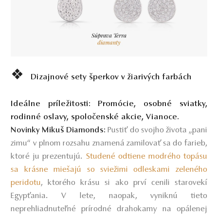
❖
Dizajnové sety šperkov v žiarivých farbách
Ideálne príležitosti:
Promócie, osobné sviatky,
rodinné oslavy, spoločenské akcie, Vianoce.
Pustiť do svojho života „pani
Novinky Mikuš Diamonds:
zimu“ v plnom rozsahu znamená zamilovať sa do farieb,
ktoré ju prezentujú.
Studené odtiene modrého topásu
sa krásne miešajú so sviežimi odleskami zeleného
peridotu
,
ktorého krásu si ako prví cenili starovekí
Egypťania. V lete, naopak, vyniknú tieto
neprehliadnuteľné prírodné drahokamy na opálenej