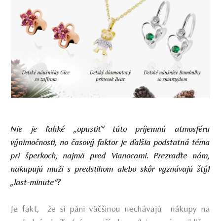
Nie je ľahké „opustiť“ túto príjemnú atmosféru
výnimočnosti, no časový faktor je ďalšia podstatná téma
pri šperkoch, najmä pred Vianocami. Prezraďte nám,
nakupujú muži s predstihom alebo skôr vyznávajú štýl
„last-minute“?
Je fakt, že si páni väčšinou nechávajú nákupy na