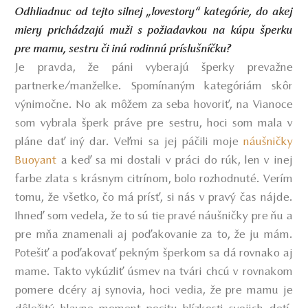
Odhliadnuc od tejto silnej „lovestory“ kategórie, do akej
miery prichádzajú muži s požiadavkou na kúpu šperku
pre mamu, sestru či inú rodinnú príslušníčku?
Je pravda, že páni vyberajú šperky prevažne
partnerke/manželke. Spomínaným kategóriám skôr
výnimočne. No ak môžem za seba hovoriť, na Vianoce
som vybrala šperk práve pre sestru, hoci som mala v
pláne dať iný dar. Veľmi sa jej páčili moje
náušničky
Buoyant
a keď sa mi dostali v práci do rúk, len v inej
farbe zlata s krásnym citrínom, bolo rozhodnuté. Verím
tomu, že všetko, čo má prísť, si nás v pravý čas nájde.
Ihneď som vedela, že to sú tie pravé náušničky pre ňu a
pre mňa znamenali aj poďakovanie za to, že ju mám.
Potešiť a poďakovať pekným šperkom sa dá rovnako aj
mame. Takto vykúzliť úsmev na tvári chcú v rovnakom
pomere dcéry aj synovia, hoci vedia, že pre mamu je