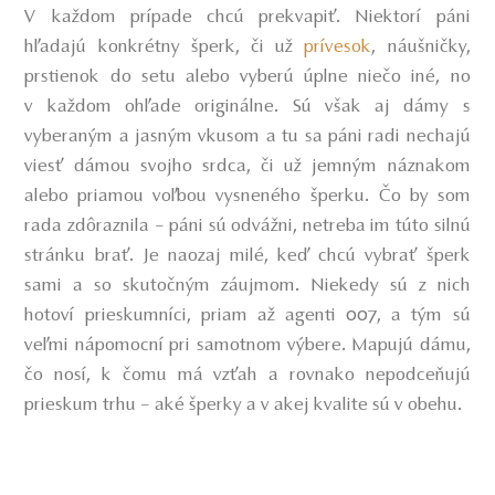
V každom prípade chcú prekvapiť. Niektorí páni
hľadajú konkrétny šperk, či už
prívesok
, náušničky,
prstienok do setu alebo vyberú úplne niečo iné, no
v každom ohľade originálne. Sú však aj dámy s
vyberaným a jasným vkusom a tu sa páni radi nechajú
viesť dámou svojho srdca, či už jemným náznakom
alebo priamou voľbou vysneného šperku. Čo by som
rada zdôraznila – páni sú odvážni, netreba im túto silnú
stránku brať. Je naozaj milé, keď chcú vybrať šperk
sami a so skutočným záujmom. Niekedy sú z nich
hotoví prieskumníci, priam až agenti 007, a tým sú
veľmi nápomocní pri samotnom výbere. Mapujú dámu,
čo nosí, k čomu má vzťah a rovnako nepodceňujú
prieskum trhu – aké šperky a v akej kvalite sú v obehu.