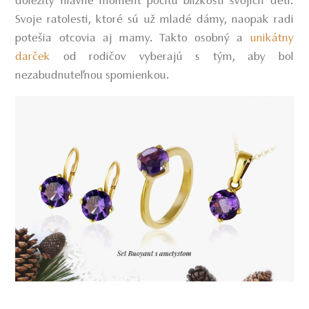
dôležitý hlavne moment pocitu blízkosti svojich detí.
Svoje ratolesti, ktoré sú už mladé dámy, naopak radi
potešia otcovia aj mamy. Takto osobný a
unikátny
darček
od rodičov vyberajú s tým, aby bol
nezabudnuteľnou spomienkou.