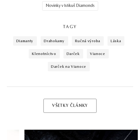
Novinky v Mikuš Diamonds
TAGY
diamanty
drahokamy
ručná výroba
láska
klenotníctvo
darček
vianoce
darček na Vianoce
VŠETKY ČLÁNKY