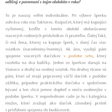
odlišný v porovnaní s iným obdobím v roku?
To je naozaj veľmi individuálne. Pri výbere šperku
zohráva rolu viac faktorov. Rozpočet, ktorý má kupujúci
vyčlenený, keďže v tomto období obdarúvame
viacerých rodinných príslušníkov či priateľov. Ďalej fakt,
či má žena, ktorej sa kupuje šperk, v daný čas viac
sviatkov (narodeniny/meniny). Ak áno, využijú páni
spojenie viacerých darčekov
v podobe setu
, ktorý
rozdelia na dva balíčky. Jeden zo šperkov darujú na
Vianoce a druhý na osobný sviatok. Na druhej strane sú
páni, ktorí už majú pripravený väčší darček v podobe
zážitku, prípadne praktického darčeku v spoločnom
bývaní a ten chcú jemne doplniť o niečo osobnejšie v
podobe šperku. V neposlednom rade je tu i kategória
mužov, ktorí zvažujú ako darček zásnubný prsteň
s prísľubom spojenia do budúcnosti.