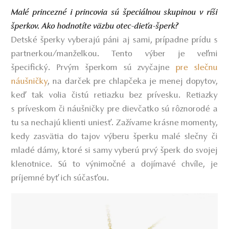
Malé princezné i princovia sú špeciálnou skupinou v ríši
šperkov. Ako hodnotíte väzbu otec-dieťa-šperk?
Detské šperky vyberajú páni aj sami, prípadne prídu s
partnerkou/manželkou. Tento výber je veľmi
špecifický. Prvým šperkom sú zvyčajne
pre slečnu
náušničky
, na darček pre chlapčeka je menej dopytov,
keď tak volia čistú retiazku bez prívesku. Retiazky
s príveskom či náušničky pre dievčatko sú rôznorodé a
tu sa nechajú klienti uniesť. Zažívame krásne momenty,
kedy zasvätia do tajov výberu šperku malé slečny či
mladé dámy, ktoré si samy vyberú prvý šperk do svojej
klenotnice. Sú to výnimočné a dojímavé chvíle, je
príjemné byť ich súčasťou.