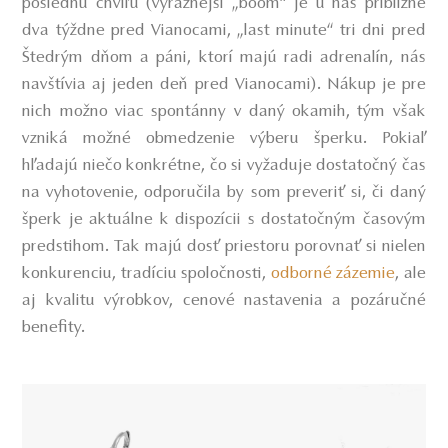
poslednú chvíľu (výraznejší „boom“ je u nás približne
dva týždne pred Vianocami, „last minute“ tri dni pred
Štedrým dňom a páni, ktorí majú radi adrenalín, nás
navštívia aj jeden deň pred Vianocami). Nákup je pre
nich možno viac spontánny v daný okamih, tým však
vzniká možné obmedzenie výberu šperku. Pokiaľ
hľadajú niečo konkrétne, čo si vyžaduje dostatočný čas
na vyhotovenie, odporučila by som preveriť si, či daný
šperk je aktuálne k dispozícii s dostatočným časovým
predstihom. Tak majú dosť priestoru porovnať si nielen
konkurenciu, tradíciu spoločnosti,
odborné zázemie
, ale
aj kvalitu výrobkov, cenové nastavenia a pozáručné
benefity.