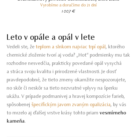
Vyrobíme a doručíme do 21 dní
1 007 €
Leto v opále a opál v lete
Vedeli ste, že
teplom a slnkom najviac trpí opál
, ktorého
chemické zloženie tvorí aj voda? „Hot“ podmienky mu tak
rozhodne nesvedčia, prakticky povedané opál vysychá
a stráca svoju kvalitu i prirodzené vlastnosti. Je dosť
pravdepodobné, že tieto zmeny okamžite nespozorujete,
no skôr či neskôr sa tieto nezvratné vplyvy na šperku
ukážu. V prípade podmanivej a hravej kompozície farieb,
spôsobenej
špecifickým javom zvaným opalizácia
, by vás
to mrzelo aj ďalšej vrstve krásy tohto priam
vesmírneho
kameňa
.