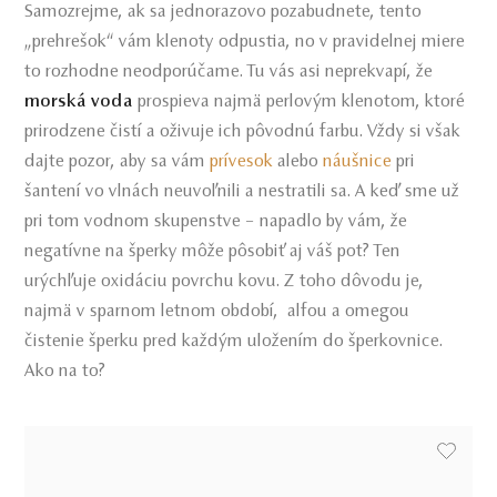
Samozrejme, ak sa jednorazovo pozabudnete, tento
„prehrešok“ vám klenoty odpustia, no v pravidelnej miere
to rozhodne neodporúčame. Tu vás asi neprekvapí, že
morská voda
prospieva najmä perlovým klenotom, ktoré
prirodzene čistí a oživuje ich pôvodnú farbu. Vždy si však
dajte pozor, aby sa vám
prívesok
alebo
náušnice
pri
šantení vo vlnách neuvoľnili a nestratili sa. A keď sme už
pri tom vodnom skupenstve – napadlo by vám, že
negatívne na šperky môže pôsobiť aj váš pot? Ten
urýchľuje oxidáciu povrchu kovu. Z toho dôvodu je,
najmä v sparnom letnom období, alfou a omegou
čistenie šperku pred každým uložením do šperkovnice.
Ako na to?