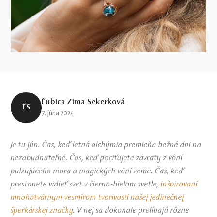
Ľubica Zima Sekerková
ĽS
7. júna 2024
Je tu jún. Čas, keď letná alchýmia premieňa bežné dni na
nezabudnuteľné. Čas, keď pociťujete závraty z vôní
pulzujúceho mora a magických vôní zeme. Čas, keď
prestanete vidieť svet v čierno-bielom svetle,
inšpirovaní
mnohotvárnym vesmírom tvorivosti našej jedinečnej
šperkárskej značky
. V nej sa dokonale prelínajú rôzne