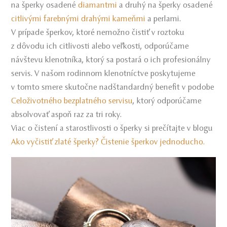
na šperky osadené
diamantmi
a druhý na šperky osadené
citlivými farebnými drahými kameňmi
a perlami.
V prípade šperkov, ktoré nemožno čistiť v roztoku
z dôvodu ich citlivosti alebo veľkosti, odporúčame
návštevu klenotníka, ktorý sa postará o ich profesionálny
servis. V našom rodinnom klenotníctve poskytujeme
v tomto smere skutočne nadštandardný benefit v podobe
Celoživotného bezplatného servisu
, ktorý odporúčame
absolvovať aspoň raz za tri roky.
Viac o čistení a starostlivosti o šperky si prečítajte v blogu
Ako vyčistiť zlaté šperky? Čistenie šperkov jednoducho.