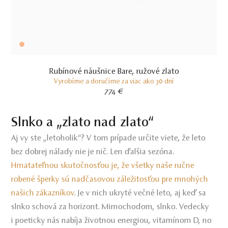
Rubínové náušnice Bare, ružové zlato
Vyrobíme a doručíme za viac ako 30 dní
774 €
Slnko a „zlato nad zlato“
Aj vy ste „letoholik“? V tom prípade určite viete, že leto
bez dobrej nálady nie je nič. Len ďalšia sezóna.
Hmatateľnou skutočnosťou je, že všetky naše ručne
robené šperky sú nadčasovou záležitosťou pre mnohých
našich zákazníkov
. Je v nich ukryté večné leto, aj keď sa
slnko schová za horizont.
Mimochodom, slnko. Vedecky
i poeticky nás nabíja životnou energiou, vitamínom D,
no