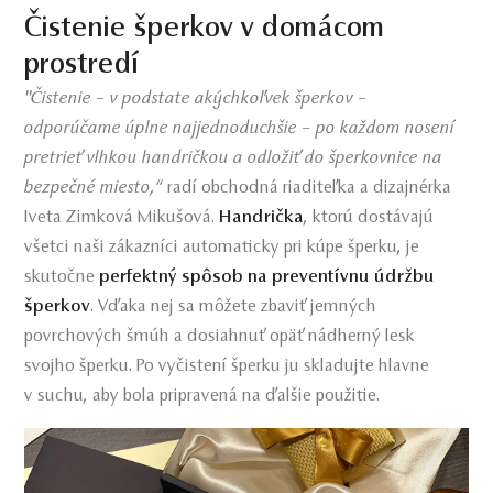
Čistenie šperkov v domácom
prostredí
"Čistenie – v podstate akýchkoľvek šperkov –
odporúčame úplne najjednoduchšie – po každom nosení
pretrieť vlhkou handričkou a odložiť do šperkovnice na
bezpečné miesto,“
radí obchodná riaditeľka a dizajnérka
Iveta Zimková Mikušová.
Handrička
, ktorú dostávajú
všetci naši zákazníci automaticky pri kúpe šperku, je
skutočne
perfektný spôsob na preventívnu údržbu
šperkov
. Vďaka nej sa môžete zbaviť jemných
povrchových šmúh a dosiahnuť opäť nádherný lesk
svojho šperku. Po vyčistení šperku ju skladujte hlavne
v suchu, aby bola pripravená na ďalšie použitie.