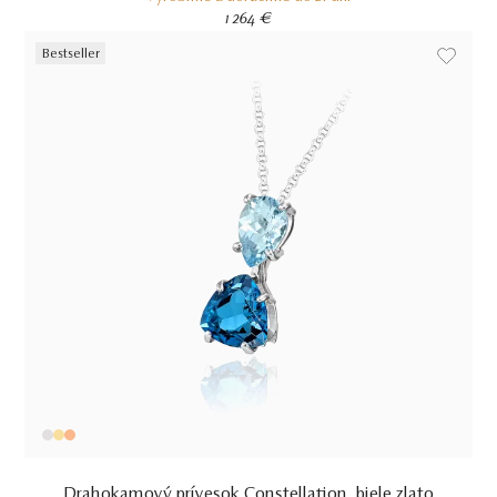
1 264 €
Bestseller
Drahokamový prívesok Constellation, biele zlato