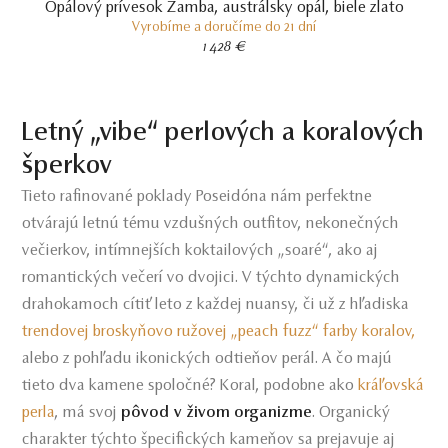
Opálový prívesok Zamba, austrálsky opál, biele zlato
Vyrobíme a doručíme do 21 dní
1 428 €
Letný „vibe“ perlových a koralových
šperkov
Tieto rafinované poklady Poseidóna nám perfektne
otvárajú letnú tému vzdušných outfitov, nekonečných
večierkov, intímnejších koktailových „soaré“, ako aj
romantických večerí vo dvojici. V týchto dynamických
drahokamoch cítiť leto z každej nuansy, či už z hľadiska
trendovej broskyňovo ružovej „peach fuzz“ farby koralov,
alebo z pohľadu ikonických odtieňov perál. A čo majú
tieto dva kamene spoločné? Koral, podobne ako
kráľovská
perla
, má svoj
pôvod v živom organizme
. Organický
charakter týchto špecifických kameňov sa prejavuje aj