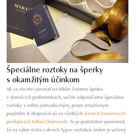
Špeciálne roztoky na šperky
s okamžitým účinkom
Ak sa chcete zamerať na hlbšie čistenie šperku
v domácich podmienkach, určite odporúčame špeciálne
roztoky s veľmi jednoduchým, priam intuitívnym
použitím. K dispozícii sú vo všetkých
šiestich kamenných
predajniach Mikuš Diamonds
. Tu je podstatné spomenúť,
že na výber máte z dvoch typov roztokov. Jeden je určený