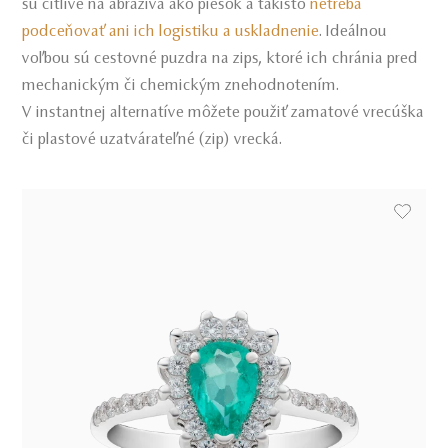
sú citlivé na abrazíva ako piesok a takisto
netreba
podceňovať ani ich logistiku a uskladnenie
. Ideálnou
voľbou sú cestovné puzdra na zips, ktoré ich chránia pred
mechanickým či chemickým znehodnotením.
V instantnej alternatíve môžete použiť zamatové vrecúška
či plastové uzatvárateľné (zip) vrecká.