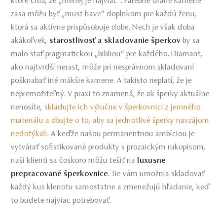
ktoré cítia, že „menej je najviac“. Farebné drahé kamene
zasa môžu byť „must have“ doplnkom pre každú ženu,
ktorá sa aktívne prispôsobuje dobe. Nech je však doba
akákoľvek,
starostlivosť a skladovanie šperkov
by sa
malo stať pragmatickou „bibliou“ pre každého. Diamant,
ako najtvrdší nerast, môže pri nesprávnom skladovaní
poškriabať iné mäkšie kamene. A takisto neplatí, že je
nepremožiteľný. V praxi to znamená, že ak šperky aktuálne
nenosíte,
skladujte ich výlučne v šperkovnici z jemného
materiálu a dbajte o to, aby sa jednotlivé šperky navzájom
nedotýkali
. A keďže našou permanentnou ambíciou je
vytvárať sofistikované produkty s prozaickým rukopisom,
naši klienti sa čoskoro môžu tešiť na
luxusne
prepracované šperkovnice
. Tie vám umožnia skladovať
každý kus klenotu samostatne a zmenežujú hľadanie, keď
to budete najviac potrebovať.