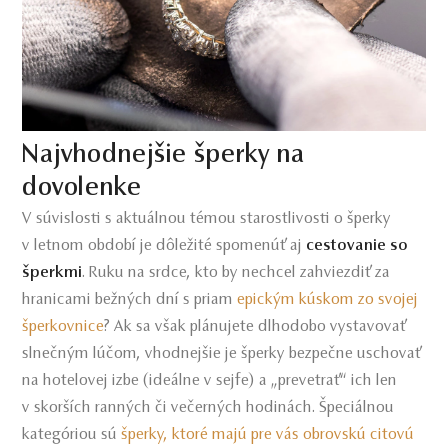
Najvhodnejšie šperky na
dovolenke
V súvislosti s aktuálnou témou starostlivosti o šperky
v letnom období je dôležité spomenúť aj
cestovanie so
šperkmi
. Ruku na srdce, kto by nechcel zahviezdiť za
hranicami bežných dní s priam
epickým kúskom zo svojej
šperkovnice
? Ak sa však plánujete dlhodobo vystavovať
slnečným lúčom, vhodnejšie je šperky bezpečne uschovať
na hotelovej izbe (ideálne v sejfe) a „prevetrať“ ich len
v skorších ranných či večerných hodinách. Špeciálnou
kategóriou sú
šperky, ktoré majú pre vás obrovskú citovú