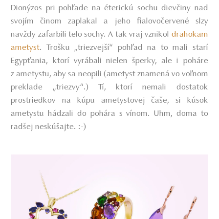
Dionýzos pri pohľade na éterickú sochu dievčiny nad
svojím činom zaplakal a jeho fialovočervené slzy
navždy zafarbili telo sochy. A tak vraj vznikol
drahokam
ametyst
. Trošku „triezvejší“ pohľad na to mali starí
Egypťania, ktorí vyrábali nielen šperky, ale i poháre
z ametystu, aby sa neopili (ametyst znamená vo voľnom
preklade „triezvy“.) Tí, ktorí nemali dostatok
prostriedkov na kúpu ametystovej čaše, si kúsok
ametystu hádzali do pohára s vínom. Uhm, doma to
radšej neskúšajte. :-)