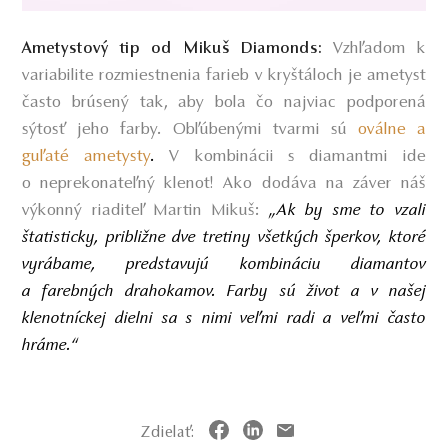
Vzhľadom k
Ametystový tip od Mikuš Diamonds:
variabilite rozmiestnenia farieb v kryštáloch je ametyst
často brúsený tak, aby bola čo najviac podporená
sýtosť jeho farby. Obľúbenými tvarmi sú
oválne a
guľaté ametysty
.
V kombinácii s diamantmi ide
o neprekonateľný klenot! Ako dodáva na záver náš
výkonný riaditeľ Martin Mikuš:
„Ak by sme to vzali
štatisticky, približne dve tretiny všetkých šperkov, ktoré
vyrábame, predstavujú kombináciu diamantov
a farebných drahokamov. Farby sú život a v našej
klenotníckej dielni sa s nimi veľmi radi a veľmi často
hráme.“
Zdielať: