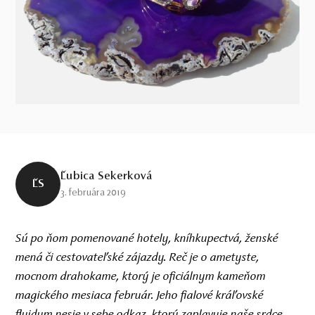
Ľubica Sekerková
ĽS
3. februára 2019
Sú po ňom pomenované hotely, kníhkupectvá, ženské
mená či cestovateľské zájazdy. Reč je o ametyste,
mocnom drahokame, ktorý je oficiálnym kameňom
magického mesiaca február. Jeho fialové kráľovské
fluidum nesie v sebe odkaz, ktorý zaplavuje naše srdce