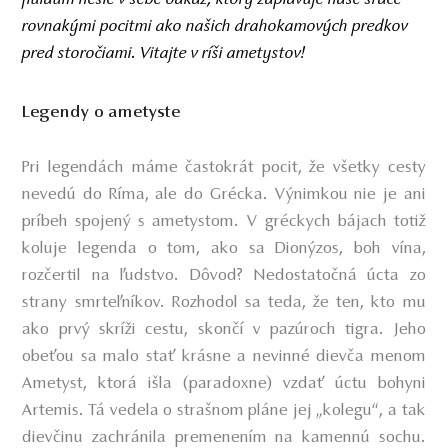
rovnakými pocitmi ako našich drahokamových predkov
pred storočiami. Vitajte v ríši ametystov!
Legendy o ametyste
Pri legendách máme častokrát pocit, že všetky cesty
nevedú do Ríma, ale do Grécka. Výnimkou nie je ani
príbeh spojený s ametystom. V gréckych bájach totiž
koluje legenda o tom, ako sa Dionýzos, boh vína,
rozčertil na ľudstvo. Dôvod? Nedostatočná úcta zo
strany smrteľníkov. Rozhodol sa teda, že ten, kto mu
ako prvý skríži cestu, skončí v pazúroch tigra. Jeho
obeťou sa malo stať krásne a nevinné dievča menom
Ametyst, ktorá išla (paradoxne) vzdať úctu bohyni
Artemis. Tá vedela o strašnom pláne jej „kolegu“, a tak
dievčinu zachránila premenením na kamennú sochu.