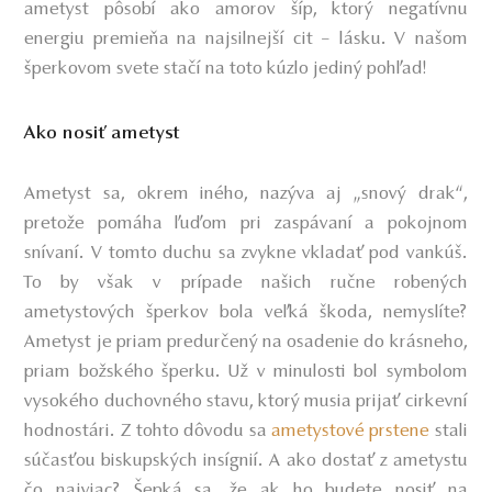
ametyst pôsobí ako amorov šíp, ktorý negatívnu
energiu premieňa na najsilnejší cit – lásku. V našom
šperkovom svete stačí na toto kúzlo jediný pohľad!
Ako nosiť ametyst
Ametyst sa, okrem iného, nazýva aj „snový drak“,
pretože pomáha ľuďom pri zaspávaní a pokojnom
snívaní. V tomto duchu sa zvykne vkladať pod vankúš.
To by však v prípade našich ručne robených
ametystových šperkov bola veľká škoda, nemyslíte?
Ametyst je priam predurčený na osadenie do krásneho,
priam božského šperku. Už v minulosti bol symbolom
vysokého duchovného stavu, ktorý musia prijať cirkevní
hodnostári. Z tohto dôvodu sa
ametystové prstene
stali
súčasťou biskupských insígnií. A ako dostať z ametystu
čo najviac? Šepká sa, že ak ho budete nosiť na