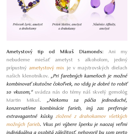
Ani my
Ametystový tip od Mikuš Diamonds:
nebudeme miešať ametyst s alkoholom, jediný
prípustný
ametystový mix
je v majstrovských dielach
našich klenotníkov.
„Pri farebných kameňoch je možné
kombinovať skutočne čokoľvek, no vždy je dobré to robiť
so vkusom,“
uvádza nás do témy náš skvelý gemológ
Martin Mikuš.
„Niekomu sa páčia jednoduché,
konzervatívne kombinácie farieb, iný zas preferuje
extravagantné kúsky
zložené z drahokamov všetkých
možných farieb
. Vkus pri výbere šperku je naozaj veľmi
individuálna a osobitá záležitosť, nehovoril by som preto