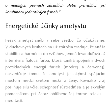
o nejakých pevných zásadách alebo pravidlách pri
kombinácii jednotlivých farieb.“
Energetické účinky ametystu
Fešák ametyst snúbi v sebe všetko, čo očakávame.
V duchovných kruhoch sa už stáročia traduje, že vnáša
stabilitu a harmóniu do vzťahov. Jemná levanduľová až
intenzívna fialová farba, ktorá vzniká spojením dvoch
protikladných energií farieb (modrej a červenej),
nasvedčuje tomu, že ametyst je akýmsi spájacím
mostom medzi svetom muža a ženy. Rovnako vraj
posilňuje silu vôle, schopnosť sústrediť sa a je skvelým
pomocníkom pri čoraz obľúbenejšej forme relaxu –
meditácii.