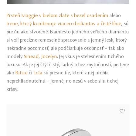
Prsteň Maggie v bielom zlate s bezel osadením
alebo
Irene, ktorý kombinuje viacero briliantov a čisté línie
, sú
pre ňu ako stvorené. Namiesto jedného veľkého diamantu
si volí precízne remeselné spracovanie a jemný lesk, ktorý
nekradne pozornosť, ale podčiarkuje osobnosť – tak ako
Sinead
Jocelyn
modely
,
. Jej vkus je stelesnením tichého
luxusu. Ak je jej štýl čistý, ladný a bez zbytočností, prstene
Bitsie
Lola
ako
či
sú presne tie, ktoré z nej urobia
neprehliadnuteľnú – jemné, no nesú v sebe silu tichej
krásy.