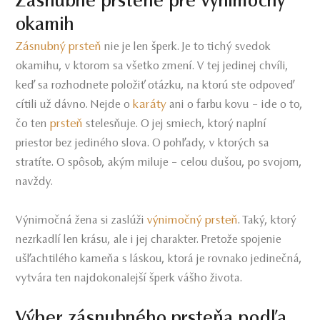
Zásnubné prstene pre výnimočný
okamih
Zásnubný prsteň
nie je len šperk. Je to tichý svedok
okamihu, v ktorom sa všetko zmení. V tej jedinej chvíli,
keď sa rozhodnete položiť otázku, na ktorú ste odpoveď
karáty
cítili už dávno. Nejde o
ani o farbu kovu – ide o to,
prsteň
čo ten
stelesňuje. O jej smiech, ktorý naplní
priestor bez jediného slova. O pohľady, v ktorých sa
stratíte. O spôsob, akým miluje – celou dušou, po svojom,
navždy.
výnimočný prsteň
Výnimočná žena si zaslúži
. Taký, ktorý
nezrkadlí len krásu, ale i jej charakter. Pretože spojenie
ušľachtilého kameňa s láskou, ktorá je rovnako jedinečná,
vytvára ten najdokonalejší šperk vášho života.
Výber zásnubného prsteňa podľa