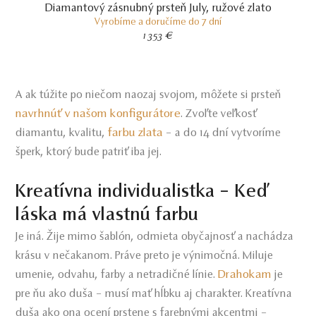
Diamantový zásnubný prsteň July, ružové zlato
Vyrobíme a doručíme do 7 dní
1 353 €
A ak túžite po niečom naozaj svojom, môžete si prsteň
navrhnúť v našom konfigurátore
. Zvoľte veľkosť
farbu zlata
diamantu, kvalitu,
– a do 14 dní vytvoríme
šperk, ktorý bude patriť iba jej.
Kreatívna individualistka – Keď
láska má vlastnú farbu
Je iná. Žije mimo šablón, odmieta obyčajnosť a nachádza
krásu v nečakanom. Práve preto je výnimočná. Miluje
Drahokam
umenie, odvahu, farby a netradičné línie.
je
pre ňu ako duša – musí mať hĺbku aj charakter. Kreatívna
duša ako ona ocení prstene s farebnými akcentmi –