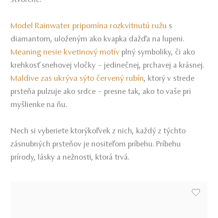
stvorené.
Model Rainwater pripomína rozkvitnutú ružu
s
diamantom, uloženým ako kvapka dažďa na lupeni.
Meaning nesie kvetinový motív
plný symboliky, či ako
krehkosť snehovej vločky – jedinečnej, prchavej a krásnej.
Maldive zas ukrýva sýto červený rubín
, ktorý v strede
prsteňa pulzuje ako srdce – presne tak, ako to vaše pri
myšlienke na ňu.
Nech si vyberiete ktorýkoľvek z nich, každý z týchto
zásnubných prsteňov je nositeľom príbehu. Príbehu
prírody, lásky a nežnosti, ktorá trvá.