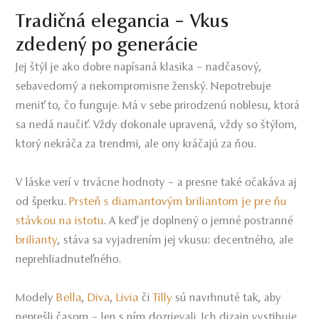
Tradičná elegancia – Vkus
zdedený po generácie
Jej štýl je ako dobre napísaná klasika – nadčasový,
sebavedomý a nekompromisne ženský. Nepotrebuje
meniť to, čo funguje. Má v sebe prirodzenú noblesu, ktorá
sa nedá naučiť. Vždy dokonale upravená, vždy so štýlom,
ktorý nekráča za trendmi, ale ony kráčajú za ňou.
V láske verí v trvácne hodnoty – a presne také očakáva aj
Prsteň s diamantovým briliantom je pre ňu
od šperku.
stávkou na istotu
. A keď je doplnený o jemné postranné
brilianty
, stáva sa vyjadrením jej vkusu: decentného, ale
neprehliadnuteľného.
Bella
Diva
Livia
Tilly
Modely
,
,
či
sú navrhnuté tak, aby
neprešli časom – len s ním dozrievali. Ich dizajn vystihuje