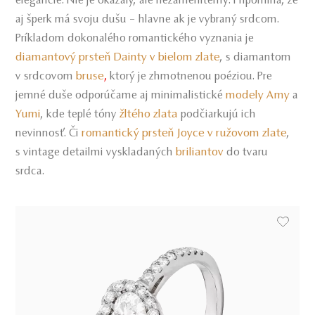
elegancie. Nie je okázaly, ale nezameniteľný. Pripomína, že
aj šperk má svoju dušu – hlavne ak je vybraný srdcom.
Príkladom dokonalého romantického vyznania je
diamantový prsteň Dainty v bielom zlate
, s diamantom
bruse
,
v srdcovom
ktorý je zhmotnenou poéziou. Pre
modely Amy
jemné duše odporúčame aj minimalistické
a
Yumi
žltého zlata
, kde teplé tóny
podčiarkujú ich
romantický prsteň Joyce v ružovom zlate
nevinnosť. Či
,
briliantov
s vintage detailmi vyskladaných
do tvaru
srdca.