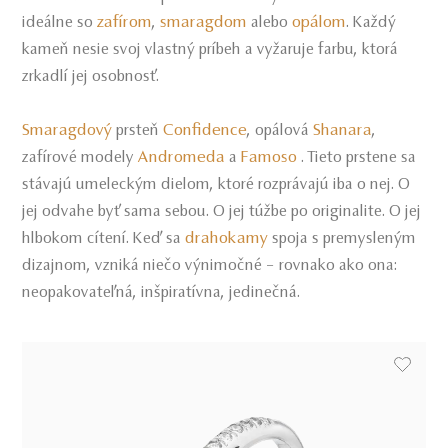
zafírom
smaragdom
opálom
ideálne so
,
alebo
. Každý
kameň nesie svoj vlastný príbeh a vyžaruje farbu, ktorá
zrkadlí jej osobnosť.
Smaragdový
Confidence
Shanara
prsteň
, opálová
,
Andromeda
Famoso
zafírové modely
a
. Tieto prstene sa
stávajú umeleckým dielom, ktoré rozprávajú iba o nej. O
jej odvahe byť sama sebou. O jej túžbe po originalite. O jej
drahokamy
hlbokom cítení. Keď sa
spoja s premysleným
dizajnom, vzniká niečo výnimočné – rovnako ako ona:
neopakovateľná, inšpiratívna, jedinečná.