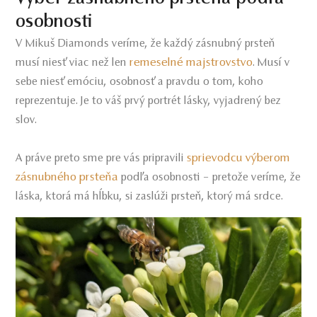
osobnosti
V Mikuš Diamonds veríme, že každý zásnubný prsteň
remeselné majstrovstvo
musí niesť viac než len
. Musí v
sebe niesť emóciu, osobnosť a pravdu o tom, koho
reprezentuje. Je to váš prvý portrét lásky, vyjadrený bez
slov.
sprievodcu výberom
A práve preto sme pre vás pripravili
zásnubného prsteňa
podľa osobnosti – pretože veríme, že
láska, ktorá má hĺbku, si zaslúži prsteň, ktorý má srdce.