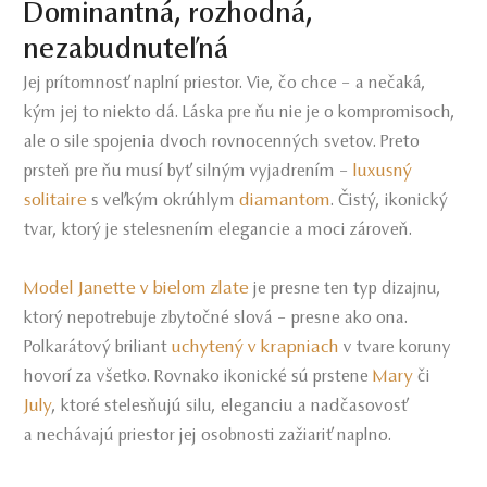
Dominantná, rozhodná,
nezabudnuteľná
Jej prítomnosť naplní priestor. Vie, čo chce – a nečaká,
kým jej to niekto dá. Láska pre ňu nie je o kompromisoch,
ale o sile spojenia dvoch rovnocenných svetov. Preto
luxusný
prsteň pre ňu musí byť silným vyjadrením –
solitaire
diamantom
s veľkým okrúhlym
. Čistý, ikonický
tvar, ktorý je stelesnením elegancie a moci zároveň.
Model Janette v bielom zlate
je presne ten typ dizajnu,
ktorý nepotrebuje zbytočné slová – presne ako ona.
uchytený v krapniach
Polkarátový briliant
v tvare koruny
Mary
hovorí za všetko. Rovnako ikonické sú prstene
či
July
, ktoré stelesňujú silu, eleganciu a nadčasovosť
a nechávajú priestor jej osobnosti zažiariť naplno.