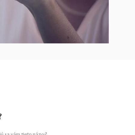
?
ú sa vám tieto názvy?