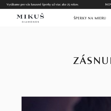
Vyrábame pre vás luxusné šperky už viac ako 25 rokov.
NO
ŠPERKY NA MIERU
ZÁSNU