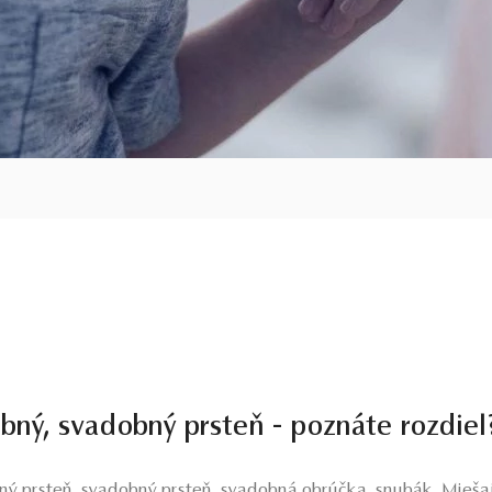
bný, svadobný prsteň - poznáte rozdiel
ný prsteň, svadobný prsteň, svadobná obrúčka, snubák. Miešaj