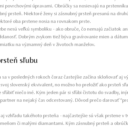
i povrchovými úpravami. Obrúčky sa nosievajú na prstenníku 
ný prsteň. Niektoré ženy si zásnubný prsteň presunú na druhú 
ektoré oba prstene nosia na rovnakom prste.
be nesú veľkú symboliku - ako obruče, čo nemajú začiatok ani
oddanosť. Dobrým zvykom tiež býva gravírovanie mien a dátum
amiatku na významný deň v životoch manželov.
prsteň sľubu
sa v posledných rokoch čoraz častejšie začína skloňovať aj vý
 svoj slovenský ekvivalent, no možno ho preložiť ako prsteň sľu
 sľúbiť niečo iné. Kým jeden pár si sľúbi čistotu do svadby, i
 partner na nejaký čas odcestovaný. Dôvod prečo darovať “prom
aj vzhľadu takéhoto prsteňa - najčastejšie sú však prstene v t
ameňom či malými diamantami. Kým zásnubný prsteň a obrúčk