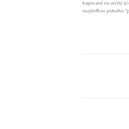
kupované na určitý úč
majiteľkou jedného “p