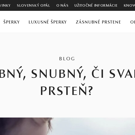
VINKY
SLOVENSKÝ OPÁL
O NÁS
UŽITOČNÉ INFORMÁCIE
KNOW
ŠPERKY
LUXUSNÉ ŠPERKY
ZÁSNUBNÉ PRSTENE
O
BLOG
BNÝ, SNUBNÝ, ČI SV
PRSTEŇ?