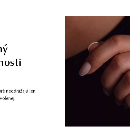
kona
chom
u a individuality –
ubné prstene a