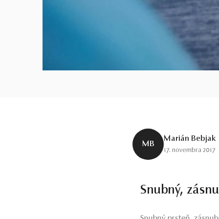
Marián Bebjak
MB
17. novembra 2017
Snubný, zásnu
Snubný prsteň, zásnub