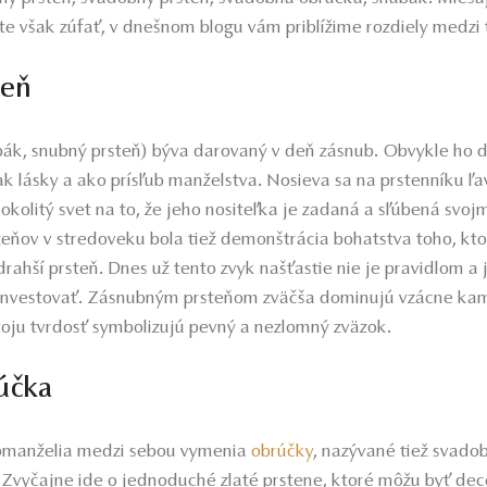
íte však zúfať, v dnešnom blogu vám priblížime rozdiely medzi
teň
ák, snubný prsteň) býva darovaný v deň zásnub. Obvykle ho 
k lásky a ako prísľub manželstva. Nosieva sa na prstenníku ľa
 okolitý svet na to, že jeho nositeľka je zadaná a sľúbená svo
teňov v stredoveku bola tiež demonštrácia bohatstva toho, kto
rahší prsteň. Dnes už tento zvyk našťastie nie je pravidlom a 
 investovať. Zásnubným prsteňom zväčša dominujú vzácne kam
voju tvrdosť symbolizujú pevný a nezlomný zväzok.
účka
omanželia medzi sebou vymenia
obrúčky
, nazývané tiež svado
 Zvyčajne ide o jednoduché zlaté prstene, ktoré môžu byť d