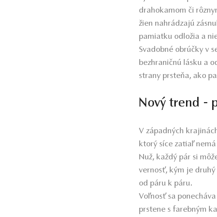
drahokamom či rôznym
žien nahrádzajú zásnub
pamiatku odložia a ni
Svadobné obrúčky v se
bezhraničnú lásku a 
strany prsteňa, ako p
Nový trend - 
V západných krajinách 
ktorý síce zatiaľ nemá
Nuž, každý pár si môže
vernosť, kým je druhý
od páru k páru.
Voľnosť sa ponecháva 
prstene s farebným k