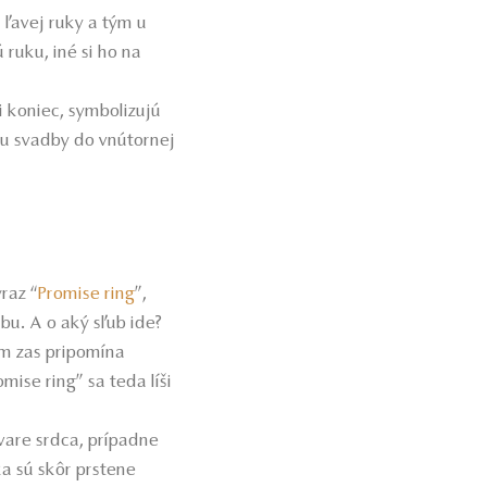
ľavej ruky a tým u
ruku, iné si ho na
 koniec, symbolizujú
u svadby do vnútornej
raz “
Promise ring
”,
bu. A o aký sľub ide?
ným zas pripomína
ise ring” sa teda líši
vare srdca, prípadne
a sú skôr prstene