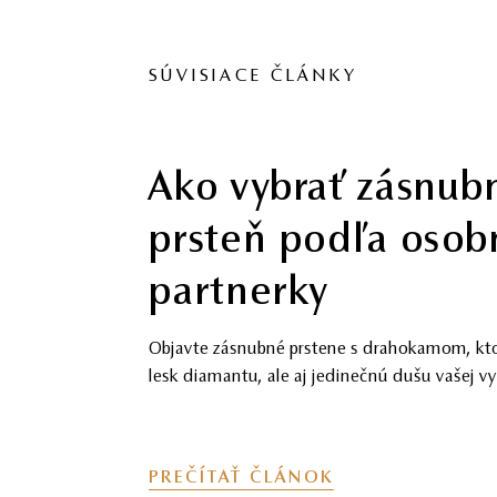
SÚVISIACE ČLÁNKY
Čierny diamant: I
elegancie s nády
tajomna
Objavte čierne diamanty ako symbol sily, štýl
od ikonických módnych doplnkov až po zásn
luxusné šperky od Mikuš Diamonds.
PREČÍTAŤ ČLÁNOK