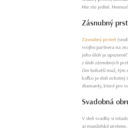
Nie ste jediní. Nemus
Zásnubný prs
Zásnubný prsteň
(snub
svojho partnera na zna
jeho úloh je upozorniť
z úloh zásnubných prs
čím bohatší muž, tým d
koľko je doň ochotný
diamanty, ktoré pre s
Svadobná obr
V deň svadby si mlad
aj manželské prstene.