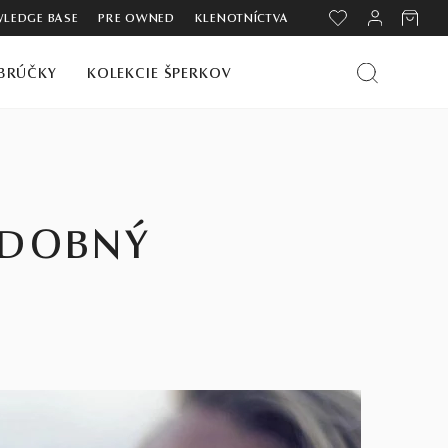
LEDGE BASE
PRE OWNED
KLENOTNÍCTVA
BRÚČKY
KOLEKCIE ŠPERKOV
ADOBNÝ