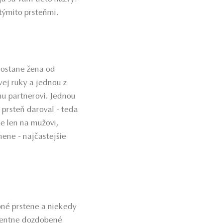
 týmito prsteňmi.
dostane žena od
vej ruky a jednou z
jmu partnerovi. Jednou
 prsteň daroval - teda
je len na mužovi,
ene - najčastejšie
bné prstene a niekedy
ecentne dozdobené