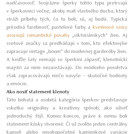
nadčasovosť. Svojrázne šperky tohto typu pretrvajú
v šperkovnici večne, akoby mali vlastného ducha, ktorý
stráži príbehy tých, čo tu boli, sú, aj budú. Typická
prírodná farebnosť, pastelové farby a
kvetinové vzory
asociujú romantické povahy
„viktoriánskych“ žien. Aj
svetové značky sa predháňajú v tom, kto efektnejšie
zapracuje vintage „boom“ do modernej garderóby žien.
A keďže šaty nemajú so šperkmi zápasiť, klenotnícki
majstri za nimi nezaostávajú. Do módneho posolstva
však zapracovávajú niečo navyše – skutočné hodnoty
a emócie.
Ako nosiť statement klenoty
Táto bohatá a osobitá kategória šperkov predstavuje
vskutku originálny a kreatívny spôsob, ako oživiť
jednoduchý štýl. Koniec-koncov, práve k nemu boli
statement kúsky stvorené. Či už zvolíte jeden centrálny
kameň alebo mnohopočetné kamienkové variácie