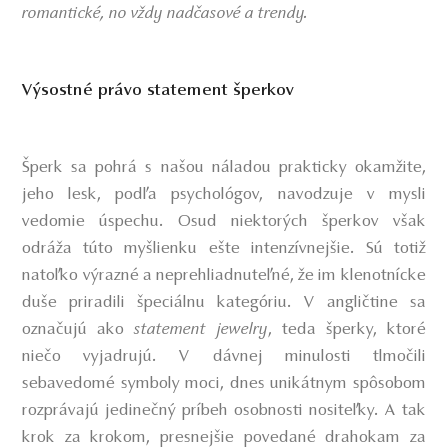
romantické, no vždy nadčasové a trendy.
Výsostné právo statement šperkov
Šperk sa pohrá s našou náladou prakticky okamžite,
jeho lesk, podľa psychológov, navodzuje v mysli
vedomie úspechu. Osud niektorých šperkov však
odráža túto myšlienku ešte intenzívnejšie. Sú totiž
natoľko výrazné a neprehliadnuteľné, že im klenotnícke
duše priradili špeciálnu kategóriu. V angličtine sa
označujú ako
statement jewelry
, teda šperky, ktoré
niečo vyjadrujú. V dávnej minulosti tlmočili
sebavedomé symboly moci, dnes unikátnym spôsobom
rozprávajú jedinečný príbeh osobnosti nositeľky. A tak
krok za krokom, presnejšie povedané drahokam za