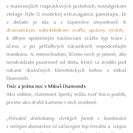
v masívnejších rozprávkových prsteňoch, nostalgickom
vintage štýle či exotickej extravagancii, pamätajte, že
v detaile je sila a v tajomstve zmyselnosť. K
dramatickým náhrdelníkom zvoľte správny výstrih
,
k dlhým opulentným náušniciam zvážte typ tváre i
účesu a pri príťažlivých náramkoch nepodceňujte
manikúru. A, mimochodom, líčenie nech je jemné, aby
neodvádzalo pozornosť od diela, ktoré sa zrodilo pod
rukami skutočných klenotníckych bohov v Mikuš
Diamonds.
Tisíc a jedna noc v Mikuš Diamonds
Ako vidíme, statement šperky môžu mať tisíce podôb,
presne ako drahé kamene v nich osadené.
„Prírodné drahokamy všetkých farieb v kombinácii
s večnými diamantmi sú súčasnými top trendmi a svojou