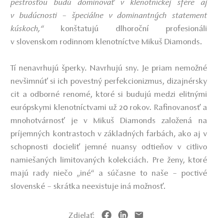
pestrosťou budú dominovať v klenotníckej sfére aj
v budúcnosti – špeciálne v dominantných statement
kúskoch,“
konštatujú dlhoroční profesionáli
v slovenskom rodinnom klenotníctve Mikuš Diamonds.
Tí nenavrhujú šperky. Navrhujú sny. Je priam nemožné
nevšimnúť si ich povestný perfekcionizmus, dizajnérsky
cit a odborné renomé, ktoré si budujú medzi elitnými
európskymi klenotníctvami už 20 rokov. Rafinovanosť a
mnohotvárnosť je v Mikuš Diamonds založená na
príjemných kontrastoch v základných farbách, ako aj v
schopnosti docieliť jemné nuansy odtieňov v citlivo
namiešaných limitovaných kolekciách. Pre ženy, ktoré
majú rady niečo „iné“ a súčasne to naše – poctivé
slovenské – skrátka neexistuje iná možnosť.
Zdielať: