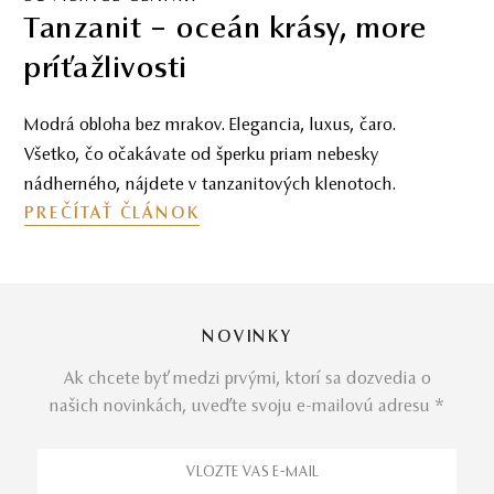
Morganit – romantický
drahokam lásky
Nasaďte si ružové okuliare a pripravte sa na skvostnú
cestu, ktorou vás prevedie drahokam morganit – púť
naplnenú krásnymi citovými nuansami.
PREČÍTAŤ ČLÁNOK
NOVINKY
Ak chcete byť medzi prvými, ktorí sa dozvedia o
našich novinkách, uveďte svoju e-mailovú adresu *