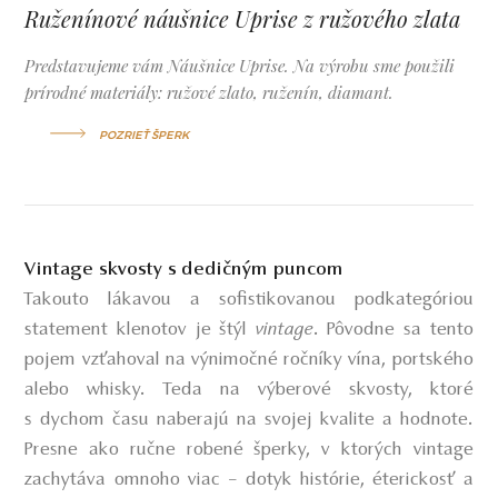
Ruženínové náušnice Uprise z ružového zlata
Predstavujeme vám Náušnice Uprise. Na výrobu sme použili
prírodné materiály: ružové zlato, ruženín, diamant.
POZRIEŤ ŠPERK
Vintage skvosty s dedičným puncom
Takouto lákavou a sofistikovanou podkategóriou
statement klenotov je štýl
vintage
. Pôvodne sa tento
pojem vzťahoval na výnimočné ročníky vína, portského
alebo whisky. Teda na výberové skvosty, ktoré
s dychom času naberajú na svojej kvalite a hodnote.
Presne ako ručne robené šperky, v ktorých vintage
zachytáva omnoho viac – dotyk histórie, éterickosť a