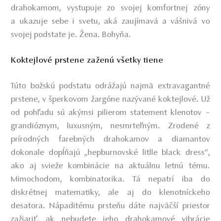
drahokamom, vystupuje zo svojej komfortnej zóny
a ukazuje sebe i svetu, aká zaujímavá a vášnivá vo
svojej podstate je. Žena. Bohyňa.
Koktejlové prstene zaženú všetky tiene
Túto božskú podstatu odrážajú najmä extravagantné
prstene
, v šperkovom žargóne nazývané koktejlové. Už
od pohľadu sú akýmsi pilierom statement klenotov –
grandióznym, luxusným, nesmrteľným.
Zrodené z
prírodných farebných drahokamov a diamantov
dokonale dopĺňajú „hepburnovské litlle black dress“,
ako aj svieže kombinácie na aktuálnu letnú tému.
Mimochodom, kombinatorika. Tá nepatrí iba do
diskrétnej matematiky, ale aj do klenotníckeho
desatora. Nápaditému prsteňu dáte najväčší priestor
zažiariť, ak nebudete jeho drahokamové vibrácie