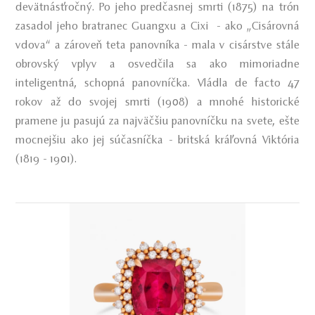
devätnásťročný. Po jeho predčasnej smrti (1875) na trón
zasadol jeho bratranec Guangxu a Cixi - ako „Cisárovná
vdova“ a zároveň teta panovníka - mala v cisárstve stále
obrovský vplyv a osvedčila sa ako mimoriadne
inteligentná, schopná panovníčka. Vládla de facto 47
rokov až do svojej smrti (1908) a mnohé historické
pramene ju pasujú za najväčšiu panovníčku na svete, ešte
mocnejšiu ako jej súčasníčka - britská kráľovná Viktória
(1819 - 1901).