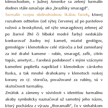
Mimochodom, v Južnej Amerike sa zelený turmalín
dodnes stále označuje ako „brazílsky smaragd“.
Turmalín svojou obdivuhodnou škálou farieb
, ktorej
rozsahom odtieňov (od sýtej červenej až po pastelovo
ružovú a broskyňovú, od sýto smaragdovej zelenej až
po žiarivé žlté či hlboké modré farby) nedokáže
konkurovať žiadny iný kameň, miatol geológov,
gemológov i klenotníkov celé stáročia a bol zamieňaný
za iné drahé kamene - rubín, smaragd, zafír, citrín
topás, ametyst... Farebná podobnosť s inými vzácnymi
kameňmi poplietla napríklad i klenotníkov cárskeho
Ruska, a tak mnohé drahokamy v klenotoch ruskej
koruny zo 17. storočia, považované za rubíny, sú v
skutočnosti turmalíny.
Zmätok a zámeny v súvislosti s identitou turmalínu
akoby symbolicky naznačoval už samotný jeho názov,
ktorý pochádza z výrazu „thoramalli“, čo v sinhalskom