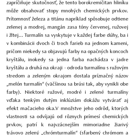
zapríčiňuje skutočnosť, že tento borokremičitan hliníku
môže obsahovať stopy mnohých chemických prvkov.
Prítomnosť železa a titánu napríklad spôsobuje odtiene
zelenej a modrej, mangán zasa tóny červenej, ružovej
i žltej... Turmalín sa vyskytuje v každej farbe dúhy, ba i
v kombinácii dvoch či troch farieb na jednom kameni,
pričom niekedy sa objavujú farby na opačných koncoch
kryštálu, inokedy sa jedna farba nachádza v jadre
kryštálu a druhá na okraji - odroda turmalínu s ružovým
stredom a zeleným okrajom dostala príznačný názov
„melón turmalín“ (väčšinou sa brúsi tak, aby vynikli obe
farby). Niektoré ružové, modré i zelené turmalíny
vďaka tenkým dutým inklúziám dokážu vytvárať aj
efekt mačacieho oka.V množstve jeho odrôd, ktorých
vlastnosti sa odvíjajú od rôznych prímesí chemických
prvkov, patrí k najvzácnejším mimoriadne žiarivý
trávovo zelený „chrómturmalín“ (sfarbený chrómom a