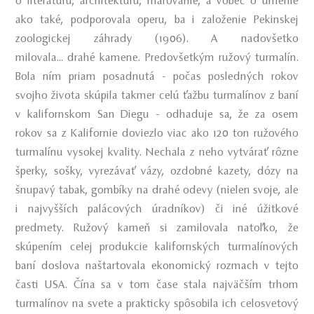
o literatúru, architektúru, maľovanie, a vôbec o umenie
ako také, podporovala operu, ba i založenie Pekinskej
zoologickej záhrady (1906). A nadovšetko
milovala... drahé kamene. Predovšetkým ružový turmalín.
Bola ním priam posadnutá - počas posledných rokov
svojho života skúpila takmer celú ťažbu turmalínov z baní
v kalifornskom San Diegu - odhaduje sa, že za osem
rokov sa z Kalifornie doviezlo viac ako 120 ton ružového
turmalínu vysokej kvality. Nechala z neho vytvárať rôzne
šperky, sošky, vyrezávať vázy, ozdobné kazety, dózy na
šnupavý tabak, gombíky na drahé odevy (nielen svoje, ale
i najvyšších palácových úradníkov) či iné úžitkové
predmety. Ružový kameň si zamilovala natoľko, že
skúpením celej produkcie kalifornských turmalínových
baní doslova naštartovala ekonomický rozmach v tejto
časti USA. Čína sa v tom čase stala najväčším trhom
turmalínov na svete a prakticky spôsobila ich celosvetový