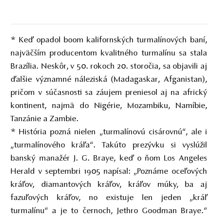
* Keď opadol boom kalifornských turmalínových baní,
najväčším producentom kvalitného turmalínu sa stala
Brazília. Neskôr, v 50. rokoch 20. storočia, sa objavili aj
ďalšie významné náleziská (Madagaskar, Afganistan),
pričom v súčasnosti sa záujem preniesol aj na africký
kontinent, najmä do Nigérie, Mozambiku, Namíbie,
Tanzánie a Zambie.
* História pozná nielen „turmalínovú cisárovnú“, ale i
„turmalínového kráľa“. Takúto prezývku si vyslúžil
banský manažér J. G. Braye, keď o ňom Los Angeles
Herald v septembri 1905 napísal: „Poznáme oceľových
kráľov, diamantových kráľov, kráľov múky, ba aj
fazuľových kráľov, no existuje len jeden „kráľ
turmalínu“ a je to černoch, Jethro Goodman Braye.“