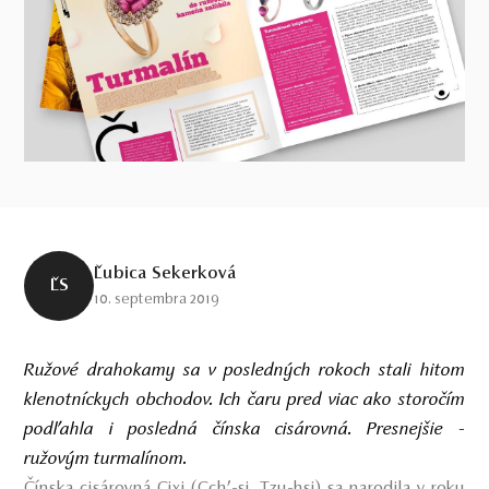
Ľubica Sekerková
ĽS
10. septembra 2019
Ružové drahokamy sa v posledných rokoch stali hitom
klenotníckych obchodov. Ich čaru pred viac ako storočím
podľahla i posledná čínska cisárovná. Presnejšie -
ružovým turmalínom.
Čínska cisárovná Cixi (Cch’-si, Tzu-hsi) sa narodila v roku