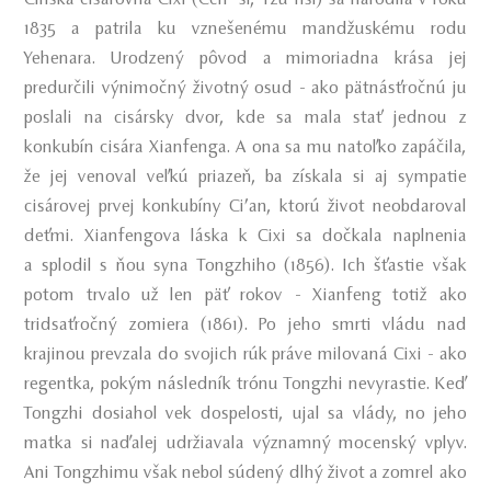
1835 a patrila ku vznešenému mandžuskému rodu
Yehenara. Urodzený pôvod a mimoriadna krása jej
predurčili výnimočný životný osud - ako pätnásťročnú ju
poslali na cisársky dvor, kde sa mala stať jednou z
konkubín cisára Xianfenga. A ona sa mu natoľko zapáčila,
že jej venoval veľkú priazeň, ba získala si aj sympatie
cisárovej prvej konkubíny Ci’an, ktorú život neobdaroval
deťmi. Xianfengova láska k Cixi sa dočkala naplnenia
a splodil s ňou syna Tongzhiho (1856). Ich šťastie však
potom trvalo už len päť rokov - Xianfeng totiž ako
tridsaťročný zomiera (1861). Po jeho smrti vládu nad
krajinou prevzala do svojich rúk práve milovaná Cixi - ako
regentka, pokým následník trónu Tongzhi nevyrastie. Keď
Tongzhi dosiahol vek dospelosti, ujal sa vlády, no jeho
matka si naďalej udržiavala významný mocenský vplyv.
Ani Tongzhimu však nebol súdený dlhý život a zomrel ako