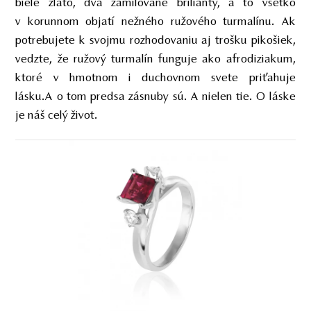
biele zlato, dva zamilované brilianty, a to všetko
v korunnom objatí nežného ružového turmalínu. Ak
potrebujete k svojmu rozhodovaniu aj trošku pikošiek,
vedzte, že ružový turmalín funguje ako afrodiziakum,
ktoré v hmotnom i duchovnom svete priťahuje
lásku.A o tom predsa zásnuby sú. A nielen tie. O láske
je náš celý život.