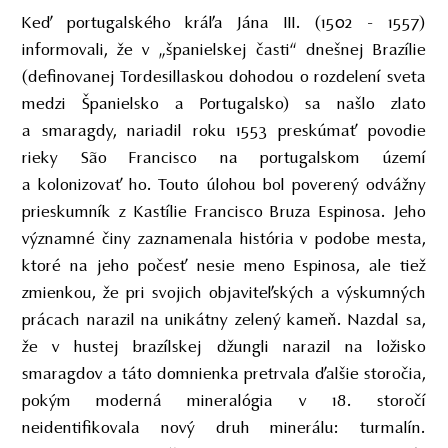
Keď portugalského kráľa Jána III. (1502 - 1557)
informovali, že v „španielskej časti“ dnešnej Brazílie
(definovanej Tordesillaskou dohodou o rozdelení sveta
medzi Španielsko a Portugalsko) sa našlo zlato
a smaragdy, nariadil roku 1553 preskúmať povodie
rieky São Francisco na portugalskom území
a kolonizovať ho. Touto úlohou bol poverený odvážny
prieskumník z Kastílie Francisco Bruza Espinosa. Jeho
významné činy zaznamenala história v podobe mesta,
ktoré na jeho počesť nesie meno Espinosa, ale tiež
zmienkou, že pri svojich objaviteľských a výskumných
prácach narazil na unikátny zelený kameň. Nazdal sa,
že v hustej brazílskej džungli narazil na ložisko
smaragdov a táto domnienka pretrvala ďalšie storočia,
pokým moderná mineralógia v 18. storočí
neidentifikovala nový druh minerálu: turmalín.