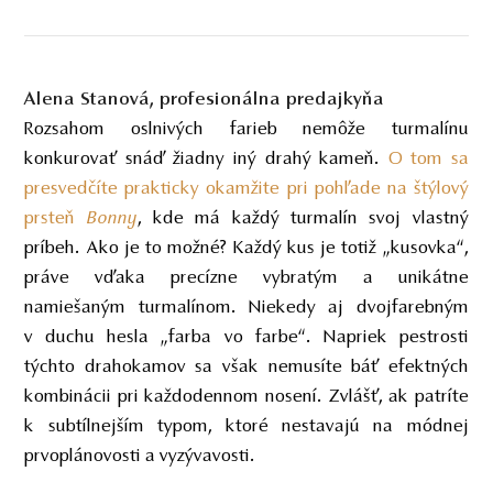
Alena Stanová, profesionálna predajkyňa
Rozsahom oslnivých farieb nemôže turmalínu
konkurovať snáď žiadny iný drahý kameň.
O tom sa
presvedčíte prakticky okamžite pri pohľade na štýlový
prsteň
Bonny
, kde má každý turmalín svoj vlastný
príbeh. Ako je to možné? Každý kus je totiž „kusovka“,
práve vďaka precízne vybratým a unikátne
namiešaným turmalínom. Niekedy aj dvojfarebným
v duchu hesla „farba vo farbe“. Napriek pestrosti
týchto drahokamov sa však nemusíte báť efektných
kombinácii pri každodennom nosení. Zvlášť, ak patríte
k subtílnejším typom, ktoré nestavajú na módnej
prvoplánovosti a vyzývavosti.