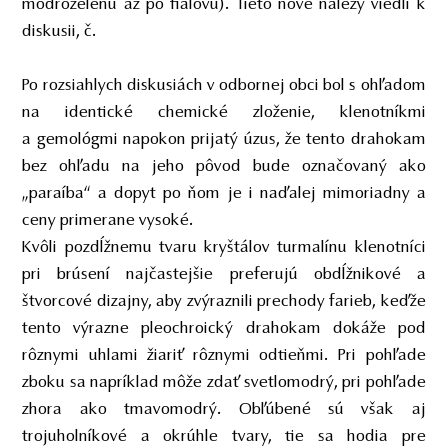
modrozelenú až po fialovú). Tieto nové nálezy viedli k
diskusii, č.
Po rozsiahlych diskusiách v odbornej obci bol s ohľadom
na identické chemické zloženie, klenotníkmi
a gemológmi napokon prijatý úzus, že tento drahokam
bez ohľadu na jeho pôvod bude označovaný ako
„paraíba“ a dopyt po ňom je i naďalej mimoriadny a
ceny primerane vysoké.
Kvôli pozdĺžnemu tvaru kryštálov turmalínu klenotníci
pri brúsení najčastejšie preferujú obdĺžnikové a
štvorcové dizajny, aby zvýraznili prechody farieb, keďže
tento výrazne pleochroický drahokam dokáže pod
rôznymi uhlami žiariť rôznymi odtieňmi. Pri pohľade
zboku sa napríklad môže zdať svetlomodrý, pri pohľade
zhora ako tmavomodrý. Obľúbené sú však aj
trojuholníkové a okrúhle tvary, tie sa hodia pre