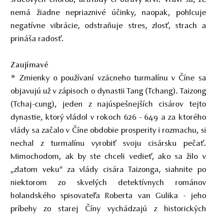
nemá žiadne nepriaznivé účinky, naopak, pohlcuje
negatívne vibrácie, odstraňuje stres, zlosť, strach a
prináša radosť.
Zaujímavé
* Zmienky o používaní vzácneho turmalínu v Číne sa
objavujú už v zápisoch o dynastii Tang (Tchang). Taizong
(Tchaj-cung), jeden z najúspešnejších cisárov tejto
dynastie, ktorý vládol v rokoch 626 - 649 a za ktorého
vlády sa začalo v Číne obdobie prosperity i rozmachu, si
nechal z turmalínu vyrobiť svoju cisársku pečať.
Mimochodom, ak by ste chceli vedieť, ako sa žilo v
„zlatom veku“ za vlády cisára Taizonga, siahnite po
niektorom zo skvelých detektívnych románov
holandského spisovateľa Roberta van Gulika - jeho
príbehy zo starej Číny vychádzajú z historických