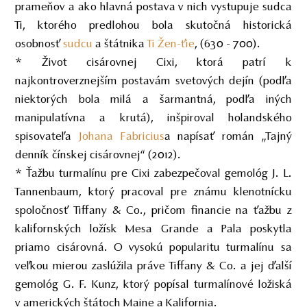
prameňov a ako hlavná postava v nich vystupuje sudca
Ti, ktorého predlohou bola skutočná historická
osobnosť
sudcu
a štátnika
Ti Žen-ťie
, (630 - 700).
* Život cisárovnej Cixi, ktorá patrí k
najkontroverznejším postavám svetových dejín (podľa
niektorých bola milá a šarmantná, podľa iných
manipulatívna a krutá), inšpiroval holandského
spisovateľa
Johana Fabricius
a napísať román „Tajný
denník čínskej cisárovnej“ (2012).
* Ťažbu turmalínu pre Cixi zabezpečoval gemológ J. L.
Tannenbaum, ktorý pracoval pre známu klenotnícku
spoločnosť Tiffany & Co., pričom financie na ťažbu z
kalifornských ložísk Mesa Grande a Pala poskytla
priamo cisárovná. O vysokú popularitu turmalínu sa
veľkou mierou zaslúžila práve Tiffany & Co. a jej ďalší
gemológ G. F. Kunz, ktorý popísal turmalínové ložiská
v amerických štátoch Maine a Kalifornia.