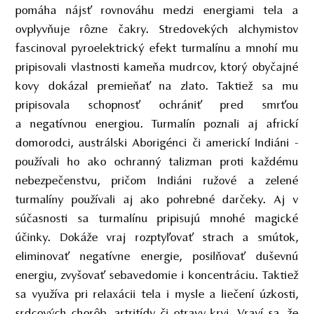
pomáha nájsť rovnováhu medzi energiami tela a
ovplyvňuje rôzne čakry. Stredovekých alchymistov
fascinoval pyroelektrický efekt turmalínu a mnohí mu
pripisovali vlastnosti kameňa mudrcov, ktorý obyčajné
kovy dokázal premieňať na zlato. Taktiež sa mu
pripisovala schopnosť ochrániť pred smrťou
a negatívnou energiou. Turmalín poznali aj africkí
domorodci, austrálski Aborigénci či americkí Indiáni -
používali ho ako ochranný talizman proti každému
nebezpečenstvu, pričom Indiáni ružové a zelené
turmalíny používali aj ako pohrebné darčeky. Aj v
súčasnosti sa turmalínu pripisujú mnohé magické
účinky. Dokáže vraj rozptyľovať strach a smútok,
eliminovať negatívne energie, posilňovať duševnú
energiu, zvyšovať sebavedomie i koncentráciu. Taktiež
sa využíva pri relaxácii tela i mysle a liečení úzkosti,
srdcových chorôb, artritídy či otravy krvi. Vraví sa, že