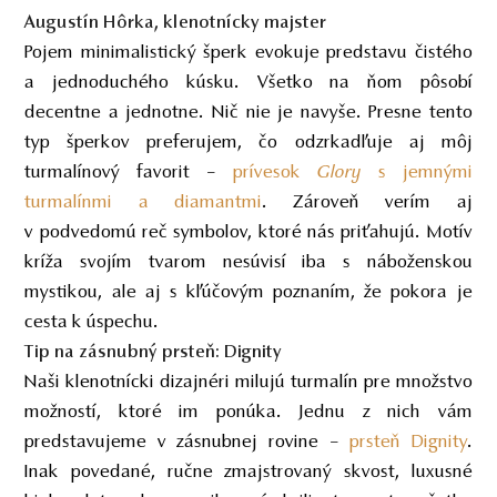
Augustín Hôrka, klenotnícky majster
Pojem minimalistický šperk evokuje predstavu čistého
a jednoduchého kúsku. Všetko na ňom pôsobí
decentne a jednotne. Nič nie je navyše. Presne tento
typ šperkov preferujem, čo odzrkadľuje aj môj
turmalínový favorit –
prívesok
Glory
s jemnými
turmalínmi a diamantmi
. Zároveň verím aj
v podvedomú reč symbolov, ktoré nás priťahujú. Motív
kríža svojím tvarom nesúvisí iba s náboženskou
mystikou, ale aj s kľúčovým poznaním, že pokora je
cesta k úspechu.
Tip na zásnubný prsteň:
Dignity
Naši klenotnícki dizajnéri milujú turmalín pre množstvo
možností, ktoré im ponúka. Jednu z nich vám
predstavujeme v zásnubnej rovine –
prsteň Dignity
.
Inak povedané, ručne zmajstrovaný skvost, luxusné