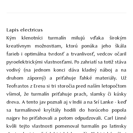
Lapis electricus
Kým klenotníci turmalín milujú vďaka širokým
kreatívnym možnostiam, ktorú ponúka jeho škála
farieb i optimálna tvrdosť a trvanlivosť, vedcov očaril
pyroelektrickými vlastnosťami. Po zahriatí sa totiž stáva
vodivý (na jednom konci dáva kladný náboj a na
druhom záporný) a priťahuje ľahké materiály. Už
Teofrastos z Eresu si tri storočia pred naším letopočtom
všimol, že turmalín priťahuje prach, slamky či kúsky
dreva. A tento jav poznali aj v Indii a na Srí Lanke - keď
sa turmalínové kryštály hodili do horúceho popola
najprv ho priťahovali a potom odpudzovali. Carl Linné
kvôli tejto vlastnosti pomenoval turmalín po latinsky