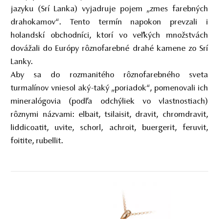
jazyku (Srí Lanka) vyjadruje pojem „zmes farebných
drahokamov“. Tento termín napokon prevzali i
holandskí obchodníci, ktorí vo veľkých množstvách
dovážali do Európy rôznofarebné drahé kamene zo Srí
Lanky.
Aby sa do rozmanitého rôznofarebného sveta
turmalínov vniesol aký-taký „poriadok“, pomenovali ich
mineralógovia (podľa odchýliek vo vlastnostiach)
rôznymi názvami: elbait, tsilaisit, dravit, chromdravit,
liddicoatit, uvite, schorl, achroit, buergerit, feruvit,
foitite, rubellit.