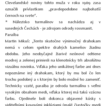
Clevelandské noviny tohto muža v roku 1909 zasa
označili prívlastkom „pravdepodobne najbohatší
černoch na svete“.
* Nálezisko turmalínov sa nachádza aj v
susedných Čechách - je zdrojom odrody rossmanit.
Paraíba
Martin Mikuš: „Tento skutočne výnimočný drahokam
nemá v celom spektre drahých kameňov žiadnu
obdobu. Jeho neobyčajné žiarivé neónové odtiene
modrej a zelenej priniesli na klenotnícky trh absolútnu
vizuálnu novinku. Vďaka jeho unikátnej farbe ani dnes
nepoznáme iný drahokam, ktorý by mu bol čo len
trochu podobný a s ktorým by bolo možné ho zameniť.
Technicky vzaté, paraíba je odroda turmalínu s veľmi
vysokým obsahom medi, vďaka ktorej má takú vzácnu
farbu. Ojedinele boli dokonca objavené kúsky s
viditeľnými kovovými inklúziami (malé čiastočky medi