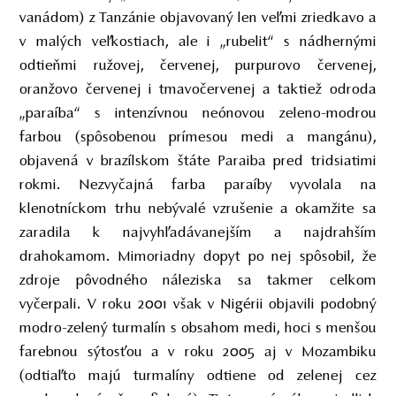
vanádom) z Tanzánie objavovaný len veľmi zriedkavo a
v malých veľkostiach, ale i „rubelit“ s nádhernými
odtieňmi ružovej, červenej, purpurovo červenej,
oranžovo červenej i tmavočervenej a taktiež odroda
„paraíba“ s intenzívnou neónovou zeleno-modrou
farbou (spôsobenou prímesou medi a mangánu),
objavená v brazílskom štáte Paraiba pred tridsiatimi
rokmi. Nezvyčajná farba paraíby vyvolala na
klenotníckom trhu nebývalé vzrušenie a okamžite sa
zaradila k najvyhľadávanejším a najdrahším
drahokamom. Mimoriadny dopyt po nej spôsobil, že
zdroje pôvodného náleziska sa takmer celkom
vyčerpali. V roku 2001 však v Nigérii objavili podobný
modro-zelený turmalín s obsahom medi, hoci s menšou
farebnou sýtosťou a v roku 2005 aj v Mozambiku
(odtiaľto majú turmalíny odtiene od zelenej cez