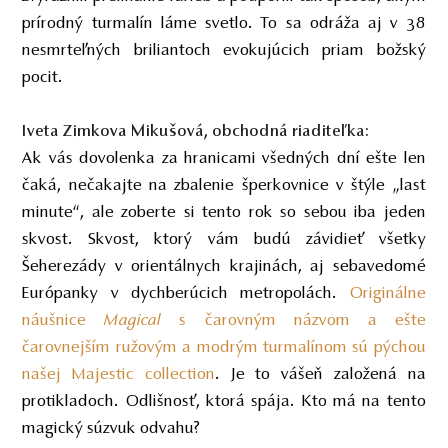
prírodný turmalín láme svetlo. To sa odráža aj v 38
nesmrteľných briliantoch evokujúcich priam božský
pocit.
Iveta Zimkova Mikušová, obchodná riaditeľka:
Ak vás dovolenka za hranicami všedných dní ešte len
čaká, nečakajte na zbalenie šperkovnice v štýle „last
minute“, ale zoberte si tento rok so sebou iba jeden
skvost. Skvost, ktorý vám budú závidieť všetky
Šeherezády v orientálnych krajinách, aj sebavedomé
Európanky v dychberúcich metropolách.
Originálne
náušnice
Magical
s čarovným názvom a ešte
čarovnejším ružovým a modrým turmalínom sú pýchou
našej Majestic collection
. Je to vášeň založená na
protikladoch. Odlišnosť, ktorá spája. Kto má na tento
magický súzvuk odvahu?