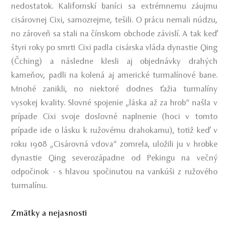
nedostatok. Kalifornskí baníci sa extrémnemu záujmu
cisárovnej Cixi, samozrejme, tešili. O prácu nemali núdzu,
no zároveň sa stali na čínskom obchode závislí. A tak keď
štyri roky po smrti Cixi padla cisárska vláda dynastie Qing
(Čching) a následne klesli aj objednávky drahých
kameňov, padli na kolená aj americké turmalínové bane.
Mnohé zanikli, no niektoré dodnes ťažia turmalíny
vysokej kvality. Slovné spojenie „láska až za hrob“ našla v
prípade Cixi svoje doslovné naplnenie (hoci v tomto
prípade ide o lásku k ružovému drahokamu), totiž keď v
roku 1908 „Cisárovná vdova“ zomrela, uložili ju v hrobke
dynastie Qing severozápadne od Pekingu na večný
odpočinok - s hlavou spočinutou na vankúši z ružového
turmalínu.
Zmätky a nejasnosti