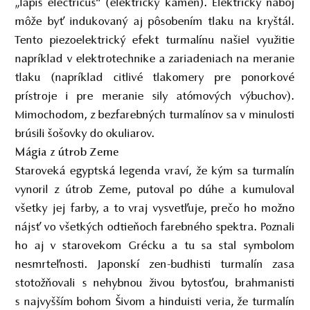
„lapis electricus“ (elektrický kameň). Elektrický náboj
môže byť indukovaný aj pôsobením tlaku na kryštál.
Tento piezoelektrický efekt turmalínu našiel využitie
napríklad v elektrotechnike a zariadeniach na meranie
tlaku (napríklad citlivé tlakomery pre ponorkové
prístroje i pre meranie sily atómových výbuchov).
Mimochodom, z bezfarebných turmalínov sa v minulosti
brúsili šošovky do okuliarov.
Mágia z útrob Zeme
Staroveká egyptská legenda vraví, že kým sa turmalín
vynoril z útrob Zeme, putoval po dúhe a kumuloval
všetky jej farby, a to vraj vysvetľuje, prečo ho možno
nájsť vo všetkých odtieňoch farebného spektra. Poznali
ho aj v starovekom Grécku a tu sa stal symbolom
nesmrteľnosti. Japonskí zen-budhisti turmalín zasa
stotožňovali s nehybnou živou bytosťou, brahmanisti
s najvyšším bohom Šivom a hinduisti veria, že turmalín