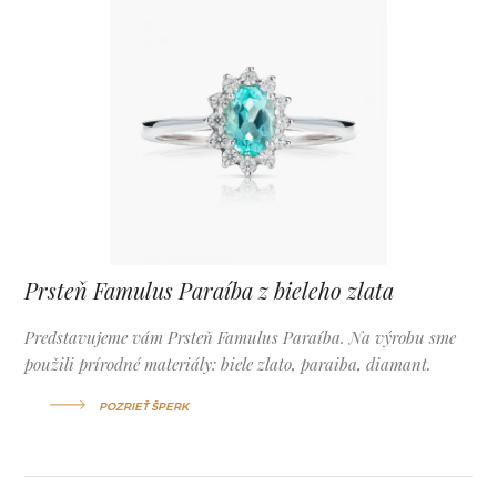
Prsteň Famulus Paraíba z bieleho zlata
Predstavujeme vám Prsteň Famulus Paraíba. Na výrobu sme
použili prírodné materiály: biele zlato, paraiba, diamant.
POZRIEŤ ŠPERK