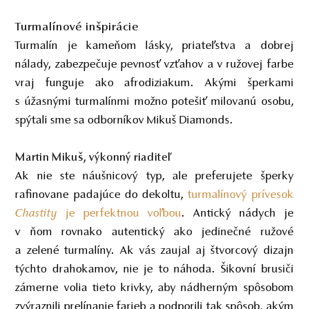
Turmalínové inšpirácie
Turmalín je kameňom lásky, priateľstva a dobrej
nálady, zabezpečuje pevnosť vzťahov a v ružovej farbe
vraj funguje ako afrodiziakum. Akými šperkami
s úžasnými turmalínmi možno potešiť milovanú osobu,
spýtali sme sa odborníkov Mikuš Diamonds.
Martin Mikuš, výkonný riaditeľ
Ak nie ste náušnicový typ, ale preferujete šperky
rafinovane padajúce do dekoltu,
turmalínový prívesok
Chastity
je perfektnou voľbou
. Antický nádych je
v ňom rovnako autentický ako jedinečné ružové
a zelené turmalíny. Ak vás zaujal aj štvorcový dizajn
týchto drahokamov, nie je to náhoda. Šikovní brusiči
zámerne volia tieto krivky, aby nádherným spôsobom
zvýraznili prelínanie farieb a podporili tak spôsob, akým