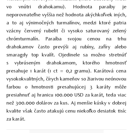
vo vnútri drahokamu). Hodnota paraíby je
neporovnateľne vyššia než hodnota akýchkoľvek iných,
a to aj výnimočných turmalínov, medzi ktoré patria
vzácny červený rubelit či vysoko saturovaný zelený
chrómturmalín. Paraíba svojou cenou na trhu
drahokamov často prevýši aj rubíny, zafíry alebo
smaragdy top kvalít. Ojedinele sa možno stretnúť
s vybrúseným drahokamom, ktorého hmotnosť
presahuje 1 karát (1 ct = 0,2 gramu). Karátová cena
vysokokvalitných, čírych kameňov so žiarivou neónovou
farbou o hmotnosti presahujúcej 3 karáty môže
presiahnuť aj hranicu 100.000 USD za karát, teda viac
než 300.000 dolárov za kus. Aj menšie kúsky v dobrej
kvalite však často atakujú cenu niekoľko desiatok tisíc
za karát.