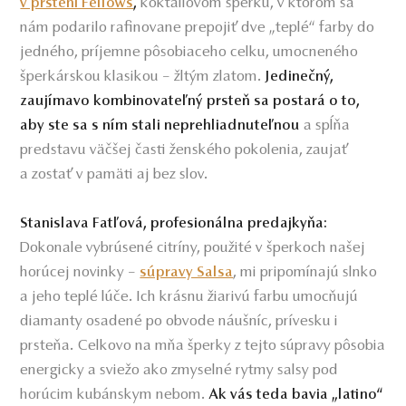
koktailovom šperku, v ktorom sa
v prsteni Fellows
,
nám podarilo rafinovane prepojiť dve „teplé“ farby do
jedného, príjemne pôsobiaceho celku, umocneného
šperkárskou klasikou – žltým zlatom.
Jedinečný,
zaujímavo kombinovateľný prsteň sa postará o to,
a spĺňa
aby ste sa s ním stali neprehliadnuteľnou
predstavu väčšej časti ženského pokolenia, zaujať
a zostať v pamäti aj bez slov.
Stanislava Fatľová, profesionálna predajkyňa:
Dokonale vybrúsené citríny, použité v šperkoch našej
horúcej novinky –
, mi pripomínajú slnko
súpravy Salsa
a jeho teplé lúče. Ich krásnu žiarivú farbu umocňujú
diamanty osadené po obvode náušníc, prívesku i
prsteňa. Celkovo na mňa šperky z tejto súpravy pôsobia
energicky a sviežo ako zmyselné rytmy salsy pod
horúcim kubánskym nebom.
Ak vás teda bavia „latino“