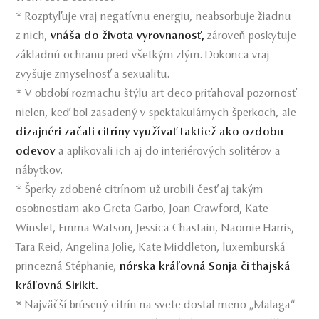
* Rozptyľuje vraj negatívnu energiu, neabsorbuje žiadnu
z nich,
vnáša do života vyrovnanosť,
zároveň poskytuje
základnú ochranu pred všetkým zlým. Dokonca vraj
zvyšuje zmyselnosť a sexualitu.
* V období rozmachu štýlu art deco priťahoval pozornosť
nielen, keď bol zasadený v spektakulárnych šperkoch, ale
dizajnéri začali citríny využívať taktiež ako ozdobu
odevov
a aplikovali ich aj do interiérových solitérov a
nábytkov.
* Šperky zdobené citrínom už urobili česť aj takým
osobnostiam ako Greta Garbo, Joan Crawford, Kate
Winslet, Emma Watson, Jessica Chastain, Naomie Harris,
Tara Reid, Angelina Jolie, Kate Middleton, luxemburská
princezná Stéphanie,
nórska kráľovná Sonja či thajská
kráľovná Sirikit.
* Najväčší brúsený citrín na svete dostal meno „Malaga“