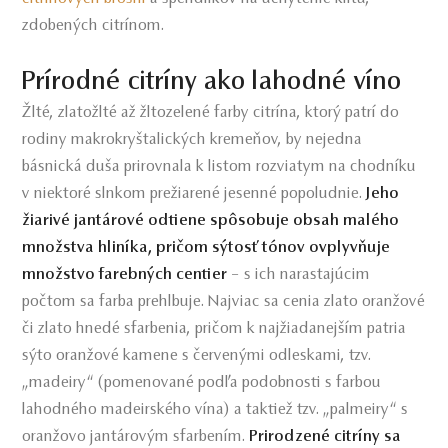
zdobených citrínom.
Prírodné citríny ako lahodné víno
Žlté, zlatožlté až žltozelené farby citrína, ktorý patrí do
rodiny makrokryštalických kremeňov, by nejedna
básnická duša prirovnala k listom rozviatym na chodníku
v niektoré slnkom prežiarené jesenné popoludnie.
Jeho
žiarivé jantárové odtiene spôsobuje obsah malého
množstva hliníka, pričom sýtosť tónov ovplyvňuje
množstvo farebných centier
– s ich narastajúcim
počtom sa farba prehlbuje. Najviac sa cenia zlato oranžové
či zlato hnedé sfarbenia, pričom k najžiadanejším patria
sýto oranžové kamene s červenými odleskami, tzv.
„madeiry“ (pomenované podľa podobnosti s farbou
lahodného madeirského vína) a taktiež tzv. „palmeiry“ s
oranžovo jantárovým sfarbením.
Prirodzené citríny sa