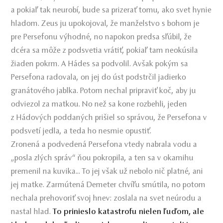
a pokiaľ tak neurobí, bude sa prizerať tomu, ako svet hynie
hladom. Zeus ju upokojoval, že manželstvo s bohom je
pre Persefonu výhodné, no napokon predsa sľúbil, že
dcéra sa môže z podsvetia vrátiť, pokiaľ tam neokúsila
žiaden pokrm. A Hádes sa podvolil. Avšak pokým sa
Persefona radovala, on jej do úst podstrčil jadierko
granátového jablka. Potom nechal pripraviť koč, aby ju
odviezol za matkou. No než sa kone rozbehli, jeden
z Hádových poddaných prišiel so správou, že Persefona v
podsvetí jedla, a teda ho nesmie opustiť.
Zronená a podvedená Persefona vtedy nabrala vodu a
„posla zlých správ“ ňou pokropila, a ten sa v okamihu
premenil na kuvika... To jej však už nebolo nič platné, ani
jej matke. Zarmútená Demeter chvíľu smútila, no potom
nechala prehovoriť svoj hnev: zoslala na svet neúrodu a
nastal hlad.
To prinieslo katastrofu nielen ľuďom, ale