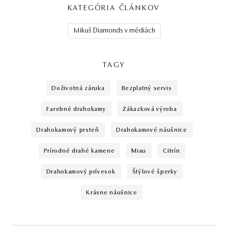
KATEGÓRIA ČLÁNKOV
Mikuš Diamonds v médiách
TAGY
doživotná záruka
bezplatný servis
farebné drahokamy
zákazková výroba
drahokamový prsteň
drahokamové náušnice
prírodné drahé kamene
miau
citrín
drahokamový prívesok
štýlové šperky
krásne náušnice