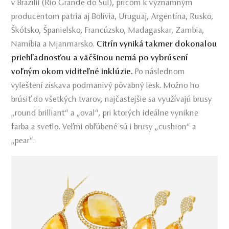
v Brazílii (Rio Grande do Sul), pričom k významným
producentom patria aj Bolívia, Uruguaj, Argentína, Rusko,
Škótsko, Španielsko, Francúzsko, Madagaskar, Zambia,
Namíbia a Mjanmarsko.
Citrín vyniká takmer dokonalou
priehľadnosťou a väčšinou nemá po vybrúsení
voľným okom viditeľné inklúzie.
Po následnom
vyleštení získava podmanivý pôvabný lesk. Možno ho
brúsiť do všetkých tvarov, najčastejšie sa využívajú brusy
„round brilliant“ a „oval“, pri ktorých ideálne vynikne
farba a svetlo. Veľmi obľúbené sú i brusy „cushion“ a
„pear“.