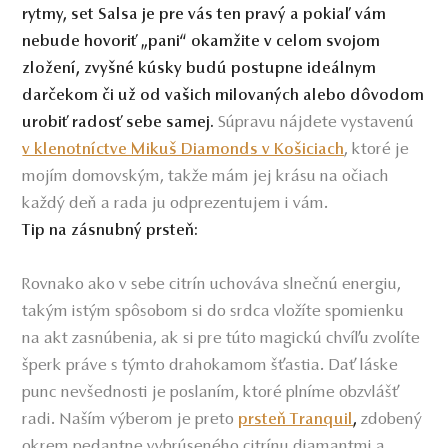
rytmy, set Salsa je pre vás ten pravý a pokiaľ vám
nebude hovoriť „pani“ okamžite v celom svojom
zložení, zvyšné kúsky budú postupne ideálnym
darčekom či už od vašich milovaných alebo dôvodom
Súpravu nájdete vystavenú
urobiť radosť sebe samej.
, ktoré je
v klenotníctve Mikuš Diamonds v Košiciach
mojím domovským, takže mám jej krásu na očiach
každý deň a rada ju odprezentujem i vám.
Tip na zásnubný prsteň:
Rovnako ako v sebe citrín uchováva slnečnú energiu,
takým istým spôsobom si do srdca vložíte spomienku
na akt zasnúbenia, ak si pre túto magickú chvíľu zvolíte
šperk práve s týmto drahokamom šťastia. Dať láske
punc nevšednosti je poslaním, ktoré plníme obzvlášť
radi. Naším výberom je preto
zdobený
prsteň Tranquil
,
okrem pedantne vybrúseného citrínu diamantmi a