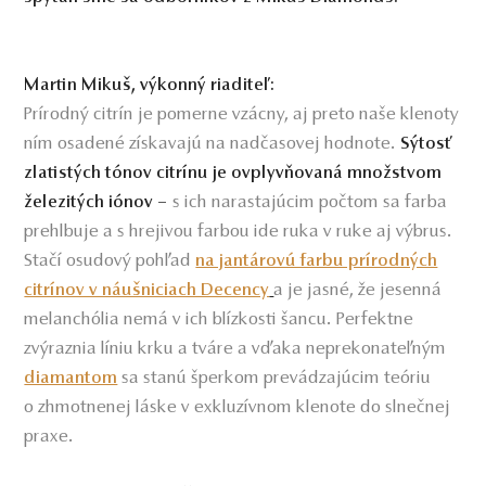
Martin Mikuš, výkonný riaditeľ:
Prírodný citrín je pomerne vzácny, aj preto naše klenoty
ním osadené získavajú na nadčasovej hodnote.
Sýtosť
zlatistých tónov citrínu je ovplyvňovaná množstvom
s ich narastajúcim počtom sa farba
železitých iónov –
prehlbuje a s hrejivou farbou ide ruka v ruke aj výbrus.
Stačí osudový pohľad
na jantárovú farbu prírodných
a je jasné, že jesenná
citrínov v náušniciach Decency
melanchólia nemá v ich blízkosti šancu. Perfektne
zvýraznia líniu krku a tváre a vďaka neprekonateľným
sa stanú šperkom prevádzajúcim teóriu
diamantom
o zhmotnenej láske v exkluzívnom klenote do slnečnej
praxe.