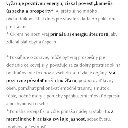
vyžaruje pozitívnu energiu, získal povesť „kameňa
úspechu a prosperity“.
Aj preto si ho mnoho
obchodníkov ešte i dnes pre šťastie vkladá do pokladne
pre šťastie.
* Okrem hojnosti vraj
prináša aj energiu štedrosti,
aby
zdieľal blahobyt a úspech.
* Pokiaľ ide o zdravie, môže byť vraj prospešný pre
dodanie celkovej sily, považuje sa za dobrý prostriedok na
odstraňovanie toxínov a všeliek na tráviace orgány.
Má
pozitívne pôsobiť na štítnu žľazu,
podporovať krvný
obeh, pomáhať prekonávať emočné traumy, smútok,
fóbie, nočné mory a poruchy spánku, zmierňovať depresiu
a pochybnosti o sebe.
* Pomáha rozvíjať silu vôle, prináša nádej aj stabilitu.
Z
mentálneho hľadiska zvyšuje jasnosť,
sebadôveru,
tvorivosť a čestnosť.