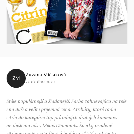
Zuzana Mičiaková
ZM
22. októbra 2020
Stále populárnejší a žiadanejší. Farba zahrievajúca na tele
i na duši a veľmi príjemná cena. Atribúty, ktoré radia
citrín do kategórie top prírodných drahých kameňov,
neobišli ani nás v Mikuš Diamonds. Šperky osadené
citrínom majú svoju žiarivú budúcnosť istú a ak im to