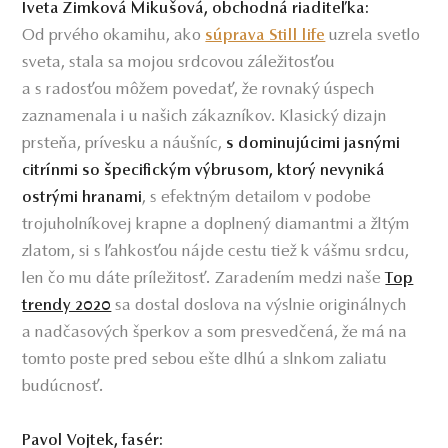
Iveta Zimková Mikušová, obchodná riaditeľka:
Od prvého okamihu, ako
uzrela svetlo
súprava Still life
sveta, stala sa mojou srdcovou záležitosťou
a s radosťou môžem povedať, že rovnaký úspech
zaznamenala i u našich zákazníkov. Klasický dizajn
prsteňa, prívesku a náušníc,
s dominujúcimi jasnými
citrínmi so špecifickým výbrusom, ktorý nevyniká
, s efektným detailom v podobe
ostrými hranami
trojuholníkovej krapne a doplnený diamantmi a žltým
zlatom, si s ľahkosťou nájde cestu tiež k vášmu srdcu,
len čo mu dáte príležitosť. Zaradením medzi naše
Top
sa dostal doslova na výslnie originálnych
trendy 2020
a nadčasových šperkov a som presvedčená, že má na
tomto poste pred sebou ešte dlhú a slnkom zaliatu
budúcnosť.
Pavol Vojtek, fasér: