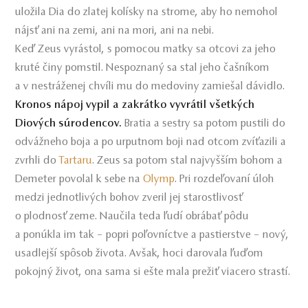
uložila Dia do zlatej kolísky na strome, aby ho nemohol
nájsť ani na zemi, ani na mori, ani na nebi.
Keď Zeus vyrástol, s pomocou matky sa otcovi za jeho
kruté činy pomstil. Nespoznaný sa stal jeho čašníkom
a v nestráženej chvíli mu do medoviny zamiešal dávidlo.
Kronos nápoj vypil a zakrátko vyvrátil všetkých
Diových súrodencov.
Bratia a sestry sa potom pustili do
odvážneho boja a po urputnom boji nad otcom zvíťazili a
zvrhli do
Tartaru
. Zeus sa potom stal najvyšším bohom a
Demeter povolal k sebe na
Olymp
. Pri rozdeľovaní úloh
medzi jednotlivých bohov zveril jej starostlivosť
o plodnosť zeme. Naučila teda ľudí obrábať pôdu
a ponúkla im tak – popri poľovníctve a pastierstve – nový,
usadlejší spôsob života. Avšak, hoci darovala ľuďom
pokojný život, ona sama si ešte mala prežiť viacero strastí.