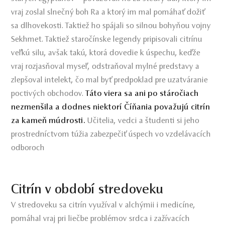
vraj zoslal slnečný boh Ra a ktorý im mal pomáhať dožiť
sa dlhovekosti. Taktiež ho spájali so silnou bohyňou vojny
Sekhmet. Taktiež staročínske legendy pripisovali citrínu
veľkú silu, avšak takú, ktorá dovedie k úspechu, keďže
vraj rozjasňoval myseľ, odstraňoval mylné predstavy a
zlepšoval intelekt, čo mal byť predpoklad pre uzatváranie
poctivých obchodov.
Táto viera sa ani po stáročiach
nezmenšila a dodnes niektorí Číňania považujú citrín
za kameň múdrosti.
Učitelia, vedci a študenti si jeho
prostredníctvom túžia zabezpečiť úspech vo vzdelávacích
odboroch
Citrín v období stredoveku
V stredoveku sa citrín využíval v alchýmii i medicíne,
pomáhal vraj pri liečbe problémov srdca i zažívacích