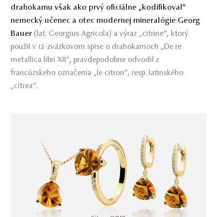
drahokamu však ako prvý oficiálne „kodifikoval“
nemecký učenec a otec modernej mineralógie Georg
Bauer
(lat. Georgius Agricola) a výraz „citrine“, ktorý
použil v 12-zväzkovom spise o drahokamoch „De re
metallica libri XII“, pravdepodobne odvodil z
francúzskeho označenia „le citron“, resp. latinského
„citrea“.