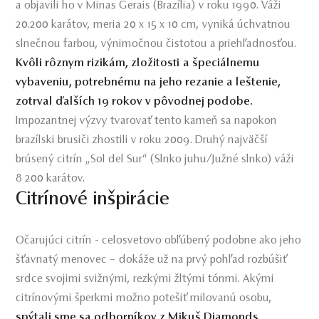
a objavili ho v Minas Gerais (Brazília) v roku 1990. Váži
20.200 karátov, meria 20 x 15 x 10 cm, vyniká úchvatnou
slnečnou farbou, výnimočnou čistotou a priehľadnosťou.
Kvôli rôznym rizikám, zložitosti a špeciálnemu
vybaveniu, potrebnému na jeho rezanie a leštenie,
zotrval ďalších 19 rokov v pôvodnej podobe.
Impozantnej výzvy tvarovať tento kameň sa napokon
brazílski brusiči zhostili v roku 2009. Druhý najväčší
brúsený citrín „Sol del Sur“ (Slnko juhu/Južné slnko) váži
8 200 karátov.
Citrínové inšpirácie
Očarujúci citrín - celosvetovo obľúbený podobne ako jeho
šťavnatý menovec – dokáže už na prvý pohľad rozbúšiť
srdce svojimi svižnými, rezkými žltými tónmi. Akými
citrínovými šperkmi možno potešiť milovanú osobu,
spýtali sme sa odborníkov z Mikuš Diamonds.