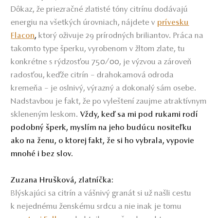
Dôkaz, že priezračné zlatisté tóny citrínu dodávajú
energiu na všetkých úrovniach, nájdete v
prívesku
ktorý oživuje 29 prírodných briliantov. Práca na
Flacon
,
takomto type šperku, vyrobenom v žltom zlate, tu
konkrétne s rýdzosťou 750/00, je výzvou a zároveň
radosťou, keďže citrín – drahokamová odroda
kremeňa – je oslnivý, výrazný a dokonalý sám osebe.
Nadstavbou je fakt, že po vyleštení zaujme atraktívnym
skleneným leskom.
Vždy, keď sa mi pod rukami rodí
podobný šperk, myslím na jeho budúcu nositeľku
ako na ženu, o ktorej fakt, že si ho vybrala, vypovie
mnohé i bez slov.
Zuzana Hrušková, zlatníčka:
B
lýskajúci sa citrín a vášnivý granát si už našli cestu
k nejednému ženskému srdcu a nie inak je tomu