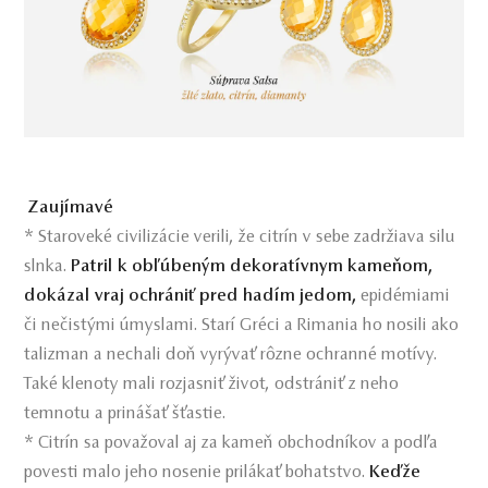
Zaujímavé
* Staroveké civilizácie verili, že citrín v sebe zadržiava silu
slnka.
Patril k obľúbeným dekoratívnym kameňom,
dokázal vraj ochrániť pred hadím jedom,
epidémiami
či nečistými úmyslami. Starí Gréci a Rimania ho nosili ako
talizman a nechali doň vyrývať rôzne ochranné motívy.
Také klenoty mali rozjasniť život, odstrániť z neho
temnotu a prinášať šťastie.
* Citrín sa považoval aj za kameň obchodníkov a podľa
povesti malo jeho nosenie prilákať bohatstvo.
Keďže