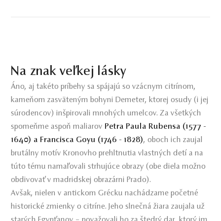
Na znak veľkej lásky
Áno, aj takéto príbehy sa spájajú so vzácnym citrínom,
kameňom zasväteným bohyni Demeter, ktorej osudy (i jej
súrodencov) inšpirovali mnohých umelcov. Za všetkých
spomeňme aspoň maliarov
Petra Paula Rubensa (1577 -
1640) a Francisca Goyu (1746 - 1828)
, oboch ich zaujal
brutálny motív Kronovho prehltnutia vlastných detí a na
túto tému namaľovali strhujúce obrazy (obe diela možno
obdivovať v madridskej obrazárni Prado).
Avšak, nielen v antickom Grécku nachádzame početné
historické zmienky o citríne. Jeho slnečná žiara zaujala už
starých Egypťanov – považovali ho za štedrý dar, ktorý im