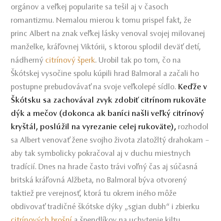
orgánov a veľkej popularite sa tešil aj v časoch
romantizmu. Nemalou mierou k tomu prispel fakt, že
princ Albert na znak veľkej lásky venoval svojej milovanej
manželke, kráľovnej Viktórii, s ktorou splodil deväť detí,
nádherný
citrínový šperk
. Urobil tak po tom, čo na
Škótskej vysočine spolu kúpili hrad Balmoral a začali ho
postupne prebudovávať na svoje veľkolepé sídlo.
Keďže v
Škótsku sa zachovával zvyk zdobiť citrínom rukoväte
dýk a mečov (dokonca ak baníci našli veľký citrínový
kryštál, poslúžil na vyrezanie celej rukoväte),
rozhodol
sa Albert venovať žene svojho života zlatožltý drahokam –
aby tak symbolicky pokračoval aj v duchu miestnych
tradícií. Dnes na hrade často trávi voľný čas aj súčasná
britská kráľovná Alžbeta, no Balmoral býva otvorený
taktiež pre verejnosť, ktorá tu okrem iného môže
obdivovať tradičné škótske dýky „sgian dubh“ i zbierku
citrínových brošní
a špendlíkov na uchytenie kiltu,