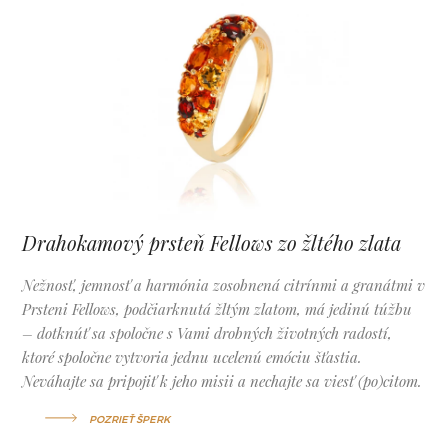
Drahokamový prsteň Fellows zo žltého zlata
Nežnosť, jemnosť a harmónia zosobnená citrínmi a granátmi v
Prsteni Fellows, podčiarknutá žltým zlatom, má jedinú túžbu
– dotknúť sa spoločne s Vami drobných životných radostí,
ktoré spoločne vytvoria jednu ucelenú emóciu šťastia.
Neváhajte sa pripojiť k jeho misii a nechajte sa viesť (po)citom.
POZRIEŤ ŠPERK