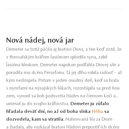
Nová nádej, nová jar
Demeter sa totiž páčila aj bratovi Diovi, a ten keď zistil, že
s thessalským kráľom Íasiónom splodila syna, zabil
Íasióna bleskom. Demeter napokon podľahla Diovej sile a
porodila mu dcéru Persefonu. Tá jej dlho robila radosť – až
kým nedospela. Potom v jeden osudný deň, keď sa hrala
s nymfami na nýsajských lúkach, rozostúpila sa pred ňou
zem, vynoril sa boh podsvetia Hádes na čiernom koči a...
uniesol ju do svojho kráľovstva.
Demeter ju zúfalo
hľadala deväť dní, no až od boha slnka
Hélia
sa
dozvedela, kam sa stratila.
Nahnevaná šla za Diom
a žiadala, aby rozkázal bratovi Hádovi prepustiť ich dcéru