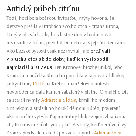
Antický príbeh citrínu
Totiž, hoci bola božskou bytosťou, mýty hovoria, že
detstvo prežila v útrobách svojho otca – titana Krona,
ktorý v obavách, aby ho vlastné deti v budúcnosti
nezosadili z trónu, prehltol Demeter aj s jej súrodencami.
Ako božské bytosti však nezahynuli, ale
prežívali
v bruchu otca až do doby, keď ich vyslobodil
najmladší brat Zeus.
Ten Kronovej hrozbe unikol, lebo
Kronova manželka Rheia ho porodila v tajnosti v hlbokej
jaskyni hory
Dikté
na Kréte a manželovi namiesto
novorodenca dala kameň zabalený v plátne. O malého Dia
sa starali nymfy
Adrásteia
a
Ídaia
, kŕmili ho medom
a mliekom a strážili ho horskí démoni Kúréti, poverení
okrem iného vytvárať aj mohutný hluk svojimi zbraňami,
aby Kronos nezačul synov plač. A vtedy, keď nedôverčivý
Kronos predsa len sliedil po svete, nymfa
Adamanthea