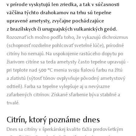
v prírode vyskytujú len zriedka, a tak v súčasnosti
väčšina týchto drahokamov na trhu sú tepelne
upravené ametysty, zvyčajne pochádzajúce
z brazílskych či uruguajských vulkanických geód.
Rozoznať ich možno podľa toho, že vykazujú dichroizmus
(schopnosť rozdielne pohlcovať svetelné lúče), prírodné
citríny ho nemajú. Na uspokojenie rastúceho dopytu po
žiarivom citríne sa teda ametysty často tepelne upravujú -
pri teplote nad 500 °C menia svoju fialovú farbu na žltú
a zlatistú (sýtosť tónov ovplyvňuje pôvodný ametystový
odtieň). Farba sa tepelne vylepšuje aj u nevýrazne
zafarbených citrínov. Získané sfarbenie býva stabilné a
trvalé.
Citrín, ktorý poznáme dnes
Dnes sa citríny v šperkárskej kvalite ťažia predovšetkým