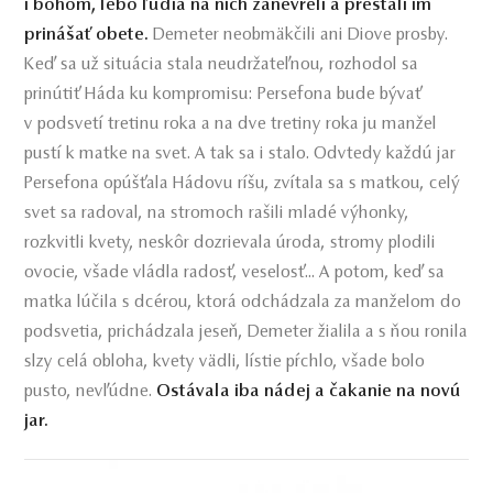
i bohom, lebo ľudia na nich zanevreli a prestali im
prinášať obete.
Demeter neobmäkčili ani Diove prosby.
Keď sa už situácia stala neudržateľnou, rozhodol sa
prinútiť Háda ku kompromisu: Persefona bude bývať
v podsvetí tretinu roka a na dve tretiny roka ju manžel
pustí k matke na svet. A tak sa i stalo. Odvtedy každú jar
Persefona opúšťala Hádovu ríšu, zvítala sa s matkou, celý
svet sa radoval, na stromoch rašili mladé výhonky,
rozkvitli kvety, neskôr dozrievala úroda, stromy plodili
ovocie, všade vládla radosť, veselosť... A potom, keď sa
matka lúčila s dcérou, ktorá odchádzala za manželom do
podsvetia, prichádzala jeseň, Demeter žialila a s ňou ronila
slzy celá obloha, kvety vädli, lístie pŕchlo, všade bolo
pusto, nevľúdne.
Ostávala iba nádej a čakanie na novú
jar.