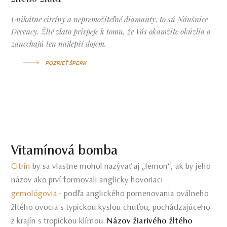
Unikátne citríny a nepremožiteľné diamanty, to sú Náušnice
Decency. Žlté zlato prispeje k tomu, že Vás okamžite okúzlia a
zanechajú ten najlepší dojem.
POZRIEŤ ŠPERK
Vitamínová bomba
Citrín
by sa vlastne mohol nazývať aj „lemon“, ak by jeho
názov ako prví formovali anglicky hovoriaci
gemológovia
– podľa anglického pomenovania oválneho
žltého ovocia s typickou kyslou chuťou, pochádzajúceho
z krajín s tropickou klímou.
Názov žiarivého žltého