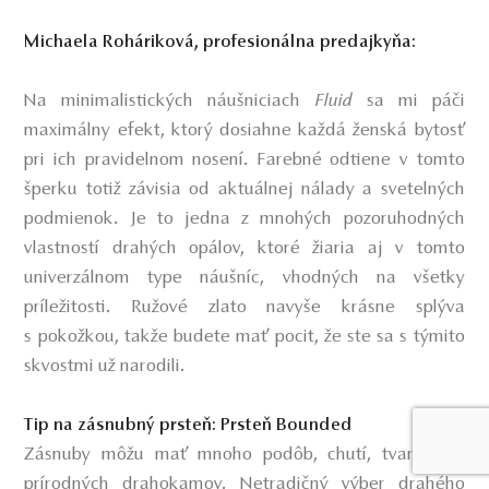
Michaela Roháriková, profesionálna predajkyňa:
Na minimalistických náušniciach
Fluid
sa mi páči
maximálny efekt, ktorý dosiahne každá ženská bytosť
pri ich pravidelnom nosení. Farebné odtiene v tomto
šperku totiž závisia od aktuálnej nálady a svetelných
podmienok. Je to jedna z mnohých pozoruhodných
vlastností drahých opálov, ktoré žiaria aj v tomto
univerzálnom type náušníc, vhodných na všetky
príležitosti. Ružové zlato navyše krásne splýva
s pokožkou, takže budete mať pocit, že ste sa s týmito
skvostmi už narodili.
Tip na zásnubný prsteň: Prsteň Bounded
Zásnuby môžu mať mnoho podôb, chutí, tvarov. Aj
prírodných drahokamov. Netradičný výber drahého