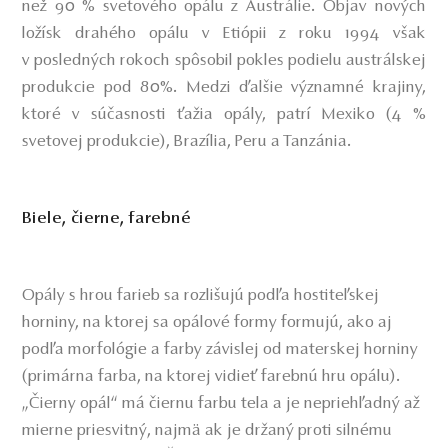
než 90 % svetového opálu z Austrálie. Objav nových
ložísk drahého opálu v Etiópii z roku 1994 však
v posledných rokoch spôsobil pokles podielu austrálskej
produkcie pod 80%. Medzi ďalšie významné krajiny,
ktoré v súčasnosti ťažia opály, patrí Mexiko (4 %
svetovej produkcie), Brazília, Peru a Tanzánia.
Biele, čierne, farebné
Opály s hrou farieb sa rozlišujú podľa hostiteľskej
horniny, na ktorej sa opálové formy formujú, ako aj
podľa morfológie a farby závislej od materskej horniny
(primárna farba, na ktorej vidieť farebnú hru opálu).
„Čierny opál“ má čiernu farbu tela a je nepriehľadný až
mierne priesvitný, najmä ak je držaný proti silnému