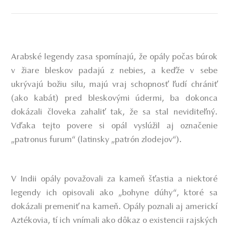
Arabské legendy zasa spomínajú, že opály počas búrok
v žiare bleskov padajú z nebies, a keďže v sebe
ukrývajú božiu silu, majú vraj schopnosť ľudí chrániť
(ako kabát) pred bleskovými údermi, ba dokonca
dokázali človeka zahaliť tak, že sa stal neviditeľný.
Vďaka tejto povere si opál vyslúžil aj označenie
„patronus furum“ (latinsky „patrón zlodejov“).
V Indii opály považovali za kameň šťastia
a niektoré
legendy ich opisovali ako „bohyne dúhy“, ktoré sa
dokázali premeniť na kameň. Opály poznali aj americkí
Aztékovia, tí ich vnímali ako dôkaz o existencii rajských