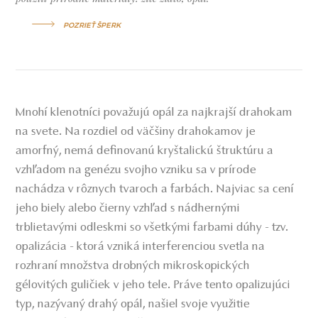
POZRIEŤ ŠPERK
Mnohí klenotníci považujú opál za najkrajší drahokam
na svete. Na rozdiel od väčšiny drahokamov je
amorfný, nemá definovanú kryštalickú štruktúru a
vzhľadom na genézu svojho vzniku sa v prírode
nachádza v rôznych tvaroch a farbách. Najviac sa cení
jeho biely alebo čierny vzhľad s nádhernými
trblietavými odleskmi so všetkými farbami dúhy - tzv.
opalizácia - ktorá vzniká interferenciou svetla na
rozhraní množstva drobných mikroskopických
gélovitých guličiek v jeho tele. Práve tento opalizujúci
typ, nazývaný drahý opál, našiel svoje využitie