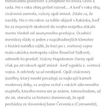
mimoriadnu pozornosť a Josephine ho nosila často a
rada. No v roku 1809 prišiel rozvod... A keď v roku 1814
cisárovná zomrela, vzácny opál zmizol. Zdalo sa, že
navždy. No o sto rokov sa náhle objavil v Rakúsku, keď
ho za nejasných okolností do svojho majetku získalo
mesto Viedeň od anonymného predajcu. Úradníci
mestskej vlády si jeden z najzáhadnejších klenotov
v histórii natoľko vážili, že hoci po 1. svetovej vojne
mala rakúska metropola vážne finančné ťažkosti,
odmietli ho predať. Vzácny Napoleonov čierny opál
však po 20 rokoch opäť zmizol - keď vypukla 2. svetová
vojna. A odvtedy sa už neobjavil. Opál cisárovnej
Jozefíny, ktorý mnohí považujú za najkrajší kameň
modernej doby, sa zrejme ocitol v rukách súkromného
majiteľa, ktorého meno nie je známe. Mimochodom, až
do 20. storočia sa historici domnievali, že opál
pochádza zo slovenskej bane Červenica (Czerwenitz),