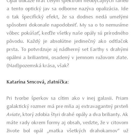
Opál dokáže hrať celým spektrom neobyčajných farieb
a tento optický jav sa odborne nazýva opalizácia. Ide
o tak špecifický efekt, že sa dodnes nedá umelými
spôsobmi dokonale napodobniť. My sa o to nemusíme
vôbec pokúšať, keďže všetky naše opály sú prírodného
pôvodu. Každý je absolútne jedinečný ako odtlačok
prsta. To potvrdzuje aj nádherný set Earthy s drahými
opálmi a briliantmi, osadený v jemnom ružovom zlate.
(Nad)pozemská krása, však?
Katarína Srncová, zlatníčka:
Pri tvorbe šperkov sa cítim ako v inej galaxii. Priam
galaktický rozmer má pre mňa aj extravagantný prsteň
Aviate
, ktorý zdobia štyri drahé opály a dva brilianty. Ak
máte rady okrem formy aj obsah, vedzte, že v citovom
živote bol opál „matka všetkých drahokamov“ už