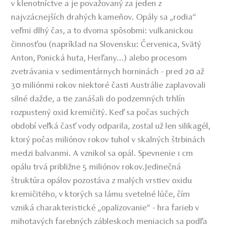
v klenotníctve a je považovaný za jeden z
najvzácnejších drahých kameňov. Opály sa „rodia“
veľmi dlhý čas, a to dvoma spôsobmi: vulkanickou
činnosťou (napríklad na Slovensku: Červenica, Svätý
Anton, Ponická huta, Herľany...) alebo procesom
zvetrávania v sedimentárnych horninách - pred 20 až
30 miliónmi rokov niektoré časti Austrálie zaplavovali
silné dažde, a tie zanášali do podzemných trhlín
rozpustený oxid kremičitý. Keď sa počas suchých
období veľká časť vody odparila, zostal už len silikagél,
ktorý počas miliónov rokov tuhol v skalných štrbinách
medzi balvanmi. A vznikol sa opál. Spevnenie 1 cm
opálu trvá približne 5 miliónov rokov.Jedinečná
štruktúra opálov pozostáva z malých vrstiev oxidu
kremičitého, v ktorých sa lámu svetelné lúče, čím
vzniká charakteristické „opalizovanie“ - hra farieb v
mihotavých farebných zábleskoch meniacich sa podľa