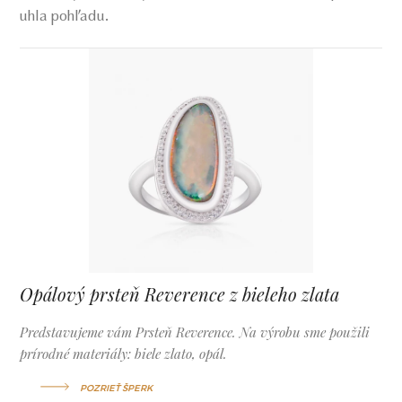
uhla pohľadu.
Opálový prsteň Reverence z bieleho zlata
Predstavujeme vám Prsteň Reverence. Na výrobu sme použili
prírodné materiály: biele zlato, opál.
POZRIEŤ ŠPERK