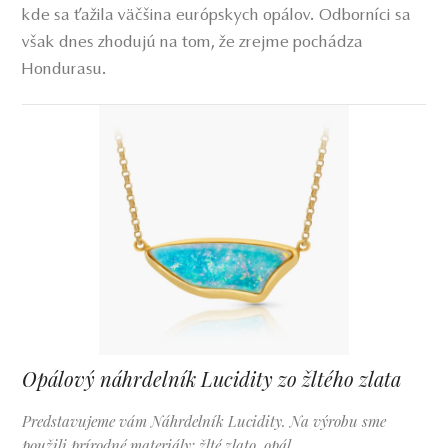
kde sa ťažila väčšina európskych opálov. Odborníci sa
však dnes zhodujú na tom, že zrejme pochádza
Hondurasu.
Opálový náhrdelník Lucidity zo žltého zlata
Predstavujeme vám Náhrdelník Lucidity. Na výrobu sme
použili prírodné materiály: žlté zlato, opál.