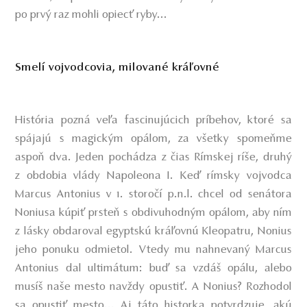
po prvý raz mohli opiecť ryby...
Smelí vojvodcovia, milované kráľovné
História pozná veľa fascinujúcich príbehov, ktoré sa
spájajú s magickým opálom, za všetky spomeňme
aspoň dva. Jeden pochádza z čias Rímskej ríše, druhý
z obdobia vlády Napoleona I. Keď rímsky vojvodca
Marcus Antonius v 1. storočí p.n.l. chcel od senátora
Noniusa kúpiť prsteň s obdivuhodným opálom, aby ním
z lásky obdaroval egyptskú kráľovnú Kleopatru, Nonius
jeho ponuku odmietol. Vtedy mu nahnevaný Marcus
Antonius dal ultimátum: buď sa vzdáš opálu, alebo
musíš naše mesto navždy opustiť. A Nonius? Rozhodol
sa opustiť mesto... Aj táto historka potvrdzuje, akú