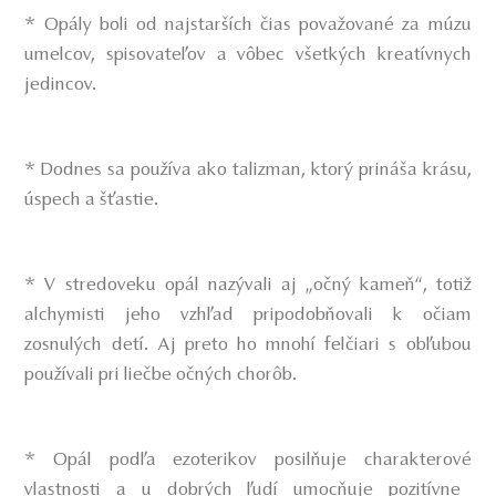
* Opály boli od najstarších čias považované za múzu
umelcov, spisovateľov a vôbec všetkých kreatívnych
jedincov.
* Dodnes sa používa ako talizman, ktorý prináša krásu,
úspech a šťastie.
* V stredoveku opál nazývali aj „očný kameň“, totiž
alchymisti jeho vzhľad pripodobňovali k očiam
zosnulých detí. Aj preto ho mnohí felčiari s obľubou
používali pri liečbe očných chorôb.
* Opál podľa ezoterikov posilňuje
charakterové
vlastnosti a u dobrých ľudí umocňuje pozitívne