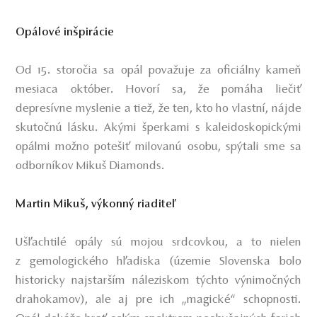
Opálové inšpirácie
Od 15. storočia sa opál považuje za oficiálny kameň
mesiaca október. Hovorí sa, že pomáha liečiť
depresívne myslenie a tiež, že ten, kto ho vlastní, nájde
skutočnú lásku. Akými šperkami s kaleidoskopickými
opálmi možno potešiť milovanú osobu, spýtali sme sa
odborníkov Mikuš Diamonds.
Martin Mikuš, výkonný riaditeľ
Ušľachtilé opály sú mojou srdcovkou, a to nielen
z gemologického hľadiska (územie Slovenska bolo
historicky najstarším náleziskom týchto výnimočných
drahokamov), ale aj pre ich „magické“ schopnosti.