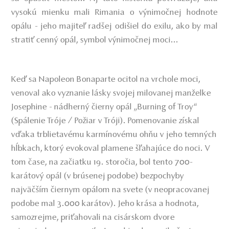
vysokú mienku mali Rimania o výnimočnej hodnote
opálu - jeho majiteľ radšej odišiel do exilu, ako by mal
stratiť cenný opál, symbol výnimočnej moci...
Keď sa Napoleon Bonaparte ocitol na vrchole moci,
venoval ako vyznanie lásky svojej milovanej manželke
Josephine - nádherný čierny opál „Burning of Troy“
(Spálenie Tróje / Požiar v Tróji). Pomenovanie získal
vďaka trblietavému karmínovému ohňu v jeho temných
hĺbkach, ktorý evokoval plamene šľahajúce do noci. V
tom čase, na začiatku 19. storočia, bol tento 700-
karátový opál (v brúsenej podobe) bezpochyby
najväčším čiernym opálom na svete (v neopracovanej
podobe mal 3.000 karátov). Jeho krása a hodnota,
samozrejme, priťahovali na cisárskom dvore