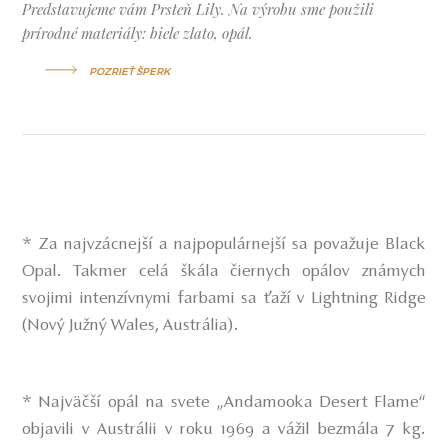
Predstavujeme vám Prsteň Lily. Na výrobu sme použili
prírodné materiály: biele zlato, opál.
POZRIEŤ ŠPERK
* Za najvzácnejší a najpopulárnejší sa považuje Black
Opal. Takmer celá škála čiernych opálov známych
svojimi intenzívnymi farbami sa ťaží v Lightning Ridge
(Nový Južný Wales, Austrália).
* Najväčší opál na svete „Andamooka Desert Flame“
objavili v Austrálii v roku 1969 a vážil bezmála 7 kg.