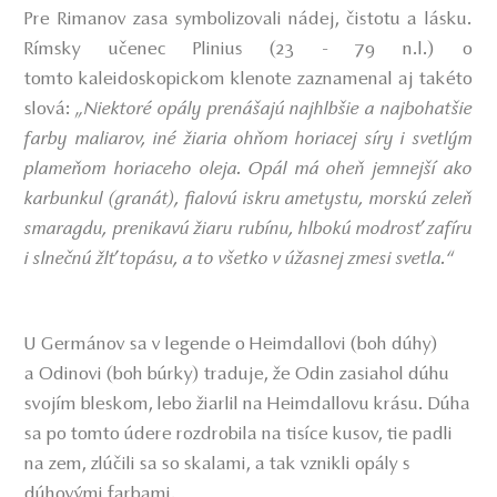
Pre Rimanov zasa symbolizovali nádej, čistotu a lásku.
Rímsky učenec Plinius (23 - 79 n.l.) o
tomto kaleidoskopickom klenote zaznamenal aj takéto
slová:
„Niektoré opály prenášajú najhlbšie a najbohatšie
farby maliarov, iné žiaria ohňom horiacej síry i svetlým
plameňom horiaceho oleja. Opál má oheň jemnejší ako
karbunkul (granát), fialovú iskru ametystu, morskú zeleň
smaragdu, prenikavú žiaru rubínu, hlbokú modrosť zafíru
i slnečnú žlť topásu, a to všetko v úžasnej zmesi svetla.“
U Germánov sa v legende o Heimdallovi (boh dúhy)
a Odinovi (boh búrky) traduje, že Odin zasiahol dúhu
svojím bleskom, lebo žiarlil na Heimdallovu krásu. Dúha
sa po tomto údere rozdrobila na tisíce kusov, tie padli
na zem, zlúčili sa so skalami, a tak vznikli opály s
dúhovými farbami.