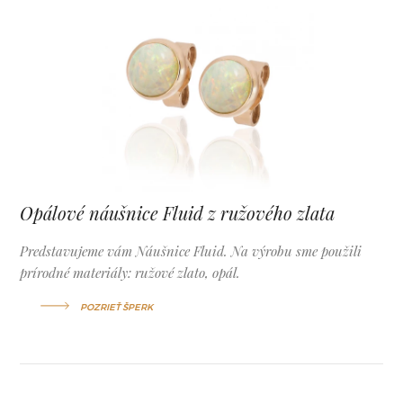
Opálové náušnice Fluid z ružového zlata
Predstavujeme vám Náušnice Fluid. Na výrobu sme použili
prírodné materiály: ružové zlato, opál.
POZRIEŤ ŠPERK