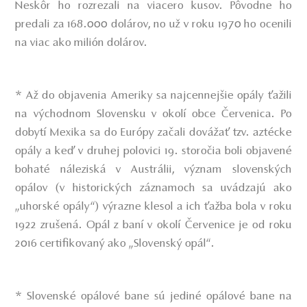
Neskôr ho rozrezali na viacero kusov. Pôvodne ho
predali za 168.000 dolárov, no už v roku 1970 ho ocenili
na viac ako milión dolárov.
* Až do objavenia Ameriky sa najcennejšie opály ťažili
na východnom Slovensku v okolí obce Červenica. Po
dobytí Mexika sa do Európy začali dovážať tzv. aztécke
opály a keď v druhej polovici 19. storočia boli objavené
bohaté náleziská v Austrálii, význam slovenských
opálov (v historických záznamoch sa uvádzajú ako
„uhorské opály“) výrazne klesol a ich ťažba bola v roku
1922 zrušená. Opál z baní v okolí Červenice je od roku
2016 certifikovaný ako „Slovenský opál“.
* Slovenské opálové bane sú jediné opálové bane na