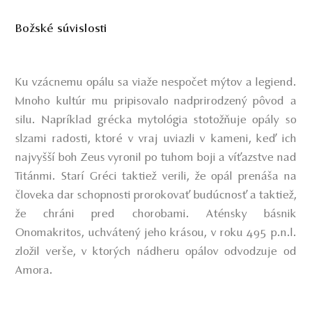
Božské súvislosti
Ku vzácnemu opálu sa viaže nespočet mýtov a legiend.
Mnoho kultúr mu pripisovalo nadprirodzený pôvod a
silu. Napríklad grécka mytológia stotožňuje opály so
slzami radosti, ktoré v vraj uviazli v kameni, keď ich
najvyšší boh Zeus vyronil po tuhom boji a víťazstve nad
Titánmi. Starí Gréci taktiež verili, že opál prenáša na
človeka dar schopnosti prorokovať budúcnosť a taktiež,
že chráni pred chorobami. Aténsky básnik
Onomakritos, uchvátený jeho krásou, v roku 495 p.n.l.
zložil verše, v ktorých nádheru opálov odvodzuje od
Amora.