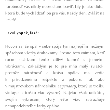
diamantový detail a celková romantická kreatívna
farebnosť vás nikdy neprestane baviť. Lily je ako dúha,
ktorá bude vychádzať iba pre vás. Každý deň. Zvlášť na
jeseň!
Pavol Vojtek, fasér
Hovorí sa, že opál v sebe spája tým najlepším možným
spôsobom všetky drahokamy. Presne toto vnímam, keď
ručne osádzam tento citlivý kameň s jemnými
vibráciami. Zakaždým je to pre mňa malý sviatok,
pretože náročnosť a krása opálov ma vedie
k prirodzenému rešpektu a pokore. Tak ako
v majstrovskom náhrdelníku
Legendary
, ktorý je trošku
vintage a trošku viac výrazný. Najviac však unikátny
svojím výbrusom, ktorý ešte viac zvýrazňuje
nenapodobiteľné farby opálov.