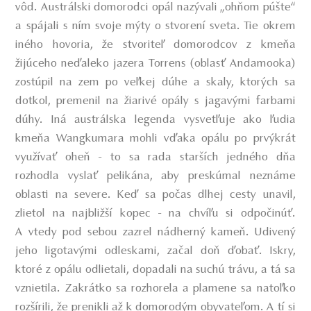
vôd. Austrálski domorodci opál nazývali „ohňom púšte“
a spájali s ním svoje mýty o stvorení sveta. Tie okrem
iného hovoria, že stvoriteľ domorodcov z kmeňa
žijúceho neďaleko jazera Torrens (oblasť Andamooka)
zostúpil na zem po veľkej dúhe a skaly, ktorých sa
dotkol, premenil na žiarivé opály s jagavými farbami
dúhy. Iná austrálska legenda vysvetľuje ako ľudia
kmeňa Wangkumara mohli vďaka opálu po prvýkrát
využívať oheň - to sa rada starších jedného dňa
rozhodla vyslať pelikána, aby preskúmal neznáme
oblasti na severe. Keď sa počas dlhej cesty unavil,
zlietol na najbližší kopec - na chvíľu si odpočinúť.
A vtedy pod sebou zazrel nádherný kameň. Udivený
jeho ligotavými odleskami, začal doň ďobať. Iskry,
ktoré z opálu odlietali, dopadali na suchú trávu, a tá sa
vznietila. Zakrátko sa rozhorela a plamene sa natoľko
rozšírili, že prenikli až k domorodým obyvateľom. A tí si