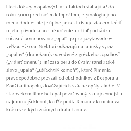
Hoci dôkazy o opálových artefaktoch siahajú až do
roku 4000 pred naším letopočtom, etymológia jeho
mena dodnes nie je úplne jasná. Existuje viacero teórií
o jeho pôvode a presné určenie, odkiaľ pochádza
súčasné pomenovanie „opal“, je pre jazykovedcov
veľkou výzvou. Niektorí odkazujú na latinský výraz
„opalus“ (drahokam), odvodený z gréckeho „opallios“
(„vidieť zmenu“), iní zasa berú do úvahy sanskrtské
slovo „upala“ („ušľachtilý kameň“), ktoré Rimania
pravdepodobne prevzali od obchodníkov z Bosporu a
Konštantínopolu, dovážajúcich vzácne opály z Indie. V
starovekom Ríme bol opál považovaný za najcennejší a
najmocnejší klenot, keďže podľa Rimanov kombinoval
krásu všetkých známych drahokamov.