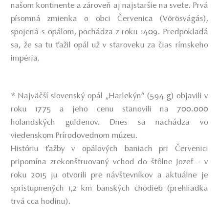
našom kontinente a zároveň aj najstaršie na svete. Prvá
písomná zmienka o obci Červenica (Vörösvágás),
spojená s opálom, pochádza z roku 1409. Predpokladá
sa, že sa tu ťažil opál už v staroveku za čias rímskeho
impéria.
* Najväčší slovenský opál „Harlekýn“ (594 g) objavili v
roku 1775 a jeho cenu stanovili na 700.000
holandských guldenov. Dnes sa nachádza vo
viedenskom Prírodovednom múzeu.
Históriu ťažby v opálových baniach pri Červenici
pripomína zrekonštruovaný vchod do štôlne Jozef - v
roku 2015 ju otvorili pre návštevníkov a aktuálne je
sprístupnených 1,2 km banských chodieb (prehliadka
trvá cca hodinu).