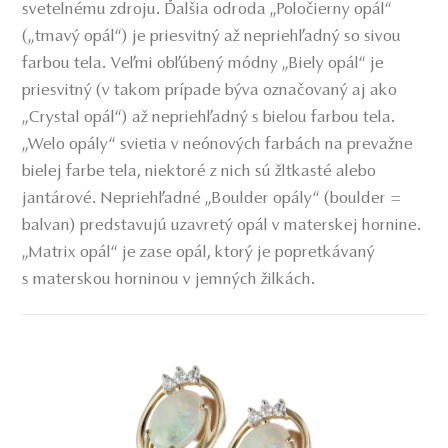
svetelnému zdroju. Ďalšia odroda „Poločierny opál“
(„tmavý opál“) je priesvitný až nepriehľadný so sivou
farbou tela. Veľmi obľúbený módny „Biely opál“ je
priesvitný (v takom prípade býva označovaný aj ako
„Crystal opál“) až nepriehľadný s bielou farbou tela.
„Welo opály“ svietia v neónových farbách na prevažne
bielej farbe tela, niektoré z nich sú žltkasté alebo
jantárové. Nepriehľadné „Boulder opály“ (boulder =
balvan) predstavujú uzavretý opál v materskej hornine.
„Matrix opál“ je zase opál, ktorý je popretkávaný
s materskou horninou v jemných žilkách.