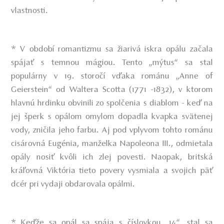
vlastnosti.
* V období romantizmu sa žiarivá iskra opálu začala
spájať s temnou mágiou. Tento „mýtus“ sa stal
populárny v 19. storočí vďaka románu „Anne of
Geierstein“ od Waltera Scotta (1771 -1832), v ktorom
hlavnú hrdinku obvinili zo spolčenia s diablom - keď na
jej šperk s opálom omylom dopadla kvapka svätenej
vody, zničila jeho farbu. Aj pod vplyvom tohto románu
cisárovná Eugénia, manželka Napoleona III., odmietala
opály nosiť kvôli ich zlej povesti. Naopak, britská
kráľovná Viktória tieto povery vysmiala a svojich päť
dcér pri vydaji obdarovala opálmi.
* Keďže sa opál sa spája s číslovkou „14“, stal sa