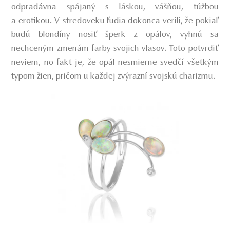
odpradávna spájaný s láskou, vášňou, túžbou
a erotikou. V stredoveku ľudia dokonca verili, že pokiaľ
budú blondíny nosiť šperk z opálov, vyhnú sa
nechceným zmenám farby svojich vlasov. Toto potvrdiť
neviem, no fakt je, že opál nesmierne svedčí všetkým
typom žien, pričom u každej zvýrazní svojskú charizmu.