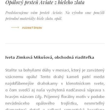
Opálový prsteň Aviate z bieleho zlata
Predstavujeme vám prsteň Aviate. Na výrobu sme použili
prírodné materiály: biele zlato, opál.
POZRIEŤ ŠPERK
Iveta Zimková Mikušová, obchodná riaditeľka
Staňte sa bohyňami dúhy v mesiaci, ktorý je zasvätený
vzácnemu opálu! Tento drahý kameň patrí medzi
najobľúbenejšie drahokamy v klenotníckom svete,
o čom svedčí aj naša vychytená nadčasová súprava s
hravým názvom
Lily
. Príjemný florálny motív v podobe
nevädnúceho opálového trojlístku, nesmrteľný