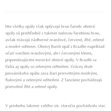
Nie všetky opály však oplývajú hrou farieb: ohnivé
opály sú priehľadné s takmer nulovou farebnou hrou,
avšak mávajú nádherné oranžové, červené, žlté, zelené
a modré odtiene. Ohnivý Buriti opál z Brazílie napríklad
očarí sviežimi oranžovými, ale i červenými tónmi,
pripomínajúcimi mexické ohnivé opály. V Brazílii sa
ťažia aj opály so zelenými odtieňmi. Vzácny druh
peruánskeho opálu zasa žiari priesvitnými modrými,
fialovými a zelenými odtieňmi. Z Tanzánie pochádzajú
priesvitné žlté a zelené opály.
V priebehu takmer celého 20. storočia pochádzalo viac