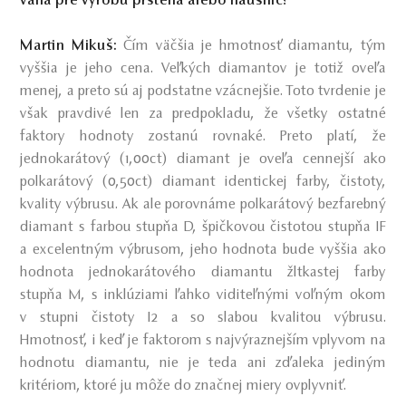
váha pre výrobu prsteňa alebo náušníc?
Martin Mikuš:
Čím väčšia je hmotnosť diamantu, tým
vyššia je jeho cena. Veľkých diamantov je totiž oveľa
menej, a preto sú aj podstatne vzácnejšie. Toto tvrdenie je
však pravdivé len za predpokladu, že všetky ostatné
faktory hodnoty zostanú rovnaké. Preto platí, že
jednokarátový (1,00ct) diamant je oveľa cennejší ako
polkarátový (0,50ct) diamant identickej farby, čistoty,
kvality výbrusu. Ak ale porovnáme polkarátový bezfarebný
diamant s farbou stupňa D, špičkovou čistotou stupňa IF
a excelentným výbrusom, jeho hodnota bude vyššia ako
hodnota jednokarátového diamantu žltkastej farby
stupňa M, s inklúziami ľahko viditeľnými voľným okom
v stupni čistoty I2 a so slabou kvalitou výbrusu.
Hmotnosť, i keď je faktorom s najvýraznejším vplyvom na
hodnotu diamantu, nie je teda ani zďaleka jediným
kritériom, ktoré ju môže do značnej miery ovplyvniť.