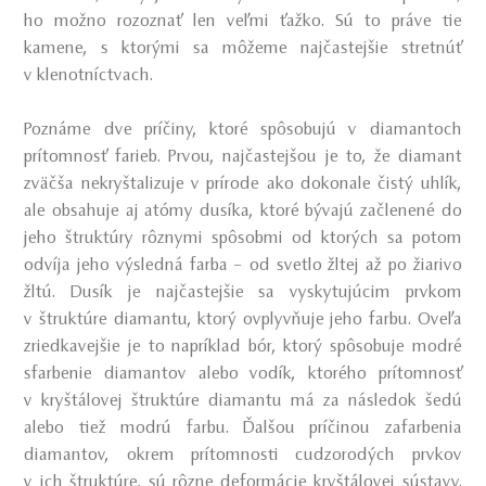
ho možno rozoznať len veľmi ťažko. Sú to práve tie
kamene, s ktorými sa môžeme najčastejšie stretnúť
v klenotníctvach.
Poznáme dve príčiny, ktoré spôsobujú v diamantoch
prítomnosť farieb. Prvou, najčastejšou je to, že diamant
zväčša nekryštalizuje v prírode ako dokonale čistý uhlík,
ale obsahuje aj atómy dusíka, ktoré bývajú začlenené do
jeho štruktúry rôznymi spôsobmi od ktorých sa potom
odvíja jeho výsledná farba – od svetlo žltej až po žiarivo
žltú. Dusík je najčastejšie sa vyskytujúcim prvkom
v štruktúre diamantu, ktorý ovplyvňuje jeho farbu. Oveľa
zriedkavejšie je to napríklad bór, ktorý spôsobuje modré
sfarbenie diamantov alebo vodík, ktorého prítomnosť
v kryštálovej štruktúre diamantu má za následok šedú
alebo tiež modrú farbu. Ďalšou príčinou zafarbenia
diamantov, okrem prítomnosti cudzorodých prvkov
v ich štruktúre, sú rôzne deformácie kryštálovej sústavy.