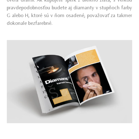
oveľa drahší. Ak kupujete šperk z bieleho zlata, s veľkou
pravdepodobnosťou budete aj diamanty v stupňoch farby
G alebo H, ktoré sú v ňom osadené, považovať za takmer
dokonale bezfarebné.