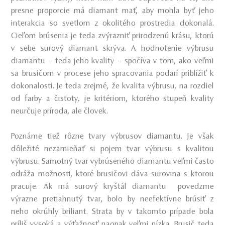
presne proporcie má diamant mať, aby mohla byť jeho
interakcia so svetlom z okolitého prostredia dokonalá.
Cieľom brúsenia je teda zvýrazniť prirodzenú krásu, ktorú
v sebe surový diamant skrýva. A hodnotenie výbrusu
diamantu – teda jeho kvality – spočíva v tom, ako veľmi
sa brusičom v procese jeho spracovania podarí priblížiť k
dokonalosti. Je teda zrejmé, že kvalita výbrusu, na rozdiel
od farby a čistoty, je kritériom, ktorého stupeň kvality
neurčuje príroda, ale človek.
Poznáme tiež rôzne tvary výbrusov diamantu. Je však
dôležité nezamieňať si pojem tvar výbrusu s kvalitou
výbrusu. Samotný tvar vybrúseného diamantu veľmi často
odráža možnosti, ktoré brusičovi dáva surovina s ktorou
pracuje. Ak má surový kryštál diamantu povedzme
výrazne pretiahnutý tvar, bolo by neefektívne brúsiť z
neho okrúhly briliant. Strata by v takomto prípade bola
príliš vysoká a výťažnosť naopak veľmi nízka. Brusič teda