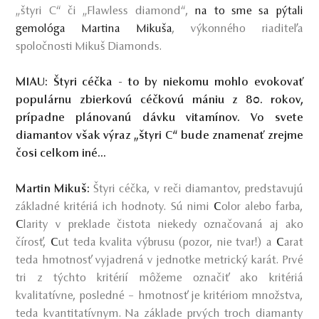
„štyri C“ či „Flawless diamond“,
na to sme sa pýtali
gemológa Martina Mikuša
, výkonného riaditeľa
spoločnosti Mikuš Diamonds.
MIAU: Štyri céčka - to by niekomu mohlo evokovať
populárnu zbierkovú céčkovú mániu z 80. rokov,
prípadne plánovanú dávku vitamínov. Vo svete
diamantov však výraz „štyri C“ bude znamenať zrejme
čosi celkom iné...
Martin Mikuš:
Štyri céčka, v reči diamantov, predstavujú
základné kritériá ich hodnoty. Sú nimi
C
olor alebo farba,
C
larity v preklade čistota niekedy označovaná aj ako
čírosť,
C
ut teda kvalita výbrusu (pozor, nie tvar!) a
C
arat
teda hmotnosť vyjadrená v jednotke metrický karát. Prvé
tri z týchto kritérií môžeme označiť ako kritériá
kvalitatívne, posledné – hmotnosť je kritériom množstva,
teda kvantitatívnym. Na základe prvých troch diamanty