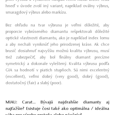
hneď v úvode zvolí iný variant, napríklad oválny výbrus,
smaragdový výbrus alebo markízu.
Bez ohľadu na tvar výbrusu je veľmi dôležité, aby
proporcie vybrúseného diamantu rešpektovali dôležité
optické vlastnosti diamantu, ako je napríklad index lomu
a aby nechali vyniknúť jeho prirodzenej kráse. Ak chce
brusič dosiahnuť najvyššiu možnú kvalitu výbrusu, musí
tiež zabezpečiť, aby bol finálny diamant precízne
symetrický a dokonale vyleštený. Kvalita výbrusu podľa
GIA sa hodnotí v piatich stupňoch. Sú nimi excelentný
(excellent), veľmi dobrý (very good), dobrý (good),
dostatočný (fair) a slabý (poor).
MIAU: Carat... Bývajú najdrahšie diamanty aj
najťažšie? Existuje čosi také ako optimálna / ideálna