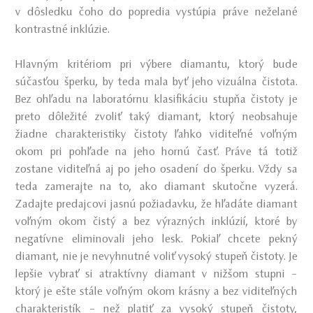
v dôsledku čoho do popredia vystúpia práve neželané
kontrastné inklúzie.
Hlavným kritériom pri výbere diamantu, ktorý bude
súčasťou šperku, by teda mala byť jeho vizuálna čistota.
Bez ohľadu na laboratórnu klasifikáciu stupňa čistoty je
preto dôležité zvoliť taký diamant, ktorý neobsahuje
žiadne charakteristiky čistoty ľahko viditeľné voľným
okom pri pohľade na jeho hornú časť. Práve tá totiž
zostane viditeľná aj po jeho osadení do šperku. Vždy sa
teda zamerajte na to, ako diamant skutočne vyzerá.
Zadajte predajcovi jasnú požiadavku, že hľadáte diamant
voľným okom čistý a bez výrazných inklúzií, ktoré by
negatívne eliminovali jeho lesk. Pokiaľ chcete pekný
diamant, nie je nevyhnutné voliť vysoký stupeň čistoty. Je
lepšie vybrať si atraktívny diamant v nižšom stupni –
ktorý je ešte stále voľným okom krásny a bez viditeľných
charakteristík – než platiť za vysoký stupeň čistoty,