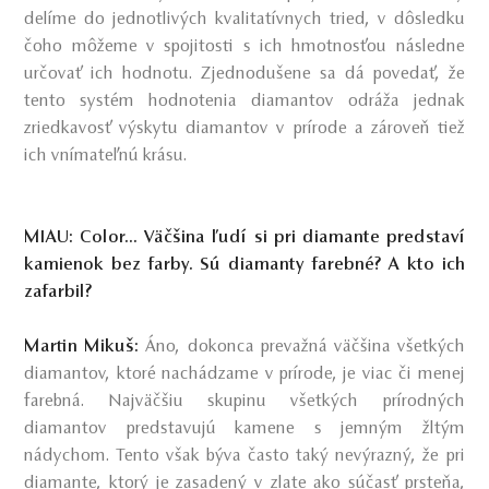
delíme do jednotlivých kvalitatívnych tried, v dôsledku
čoho môžeme v spojitosti s ich hmotnosťou následne
určovať ich hodnotu. Zjednodušene sa dá povedať, že
tento systém hodnotenia diamantov odráža jednak
zriedkavosť výskytu diamantov v prírode a zároveň tiež
ich vnímateľnú krásu.
MIAU: Color... Väčšina ľudí si pri diamante predstaví
kamienok bez farby. Sú diamanty farebné? A kto ich
zafarbil?
Martin Mikuš:
Áno, dokonca prevažná väčšina všetkých
diamantov, ktoré nachádzame v prírode, je viac či menej
farebná. Najväčšiu skupinu všetkých prírodných
diamantov predstavujú kamene s jemným žltým
nádychom. Tento však býva často taký nevýrazný, že pri
diamante, ktorý je zasadený v zlate ako súčasť prsteňa,