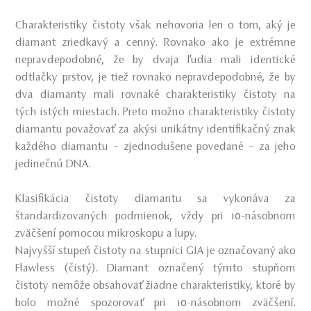
Charakteristiky čistoty však nehovoria len o tom, aký je
diamant zriedkavý a cenný. Rovnako ako je extrémne
nepravdepodobné, že by dvaja ľudia mali identické
odtlačky prstov, je tiež rovnako nepravdepodobné, že by
dva diamanty mali rovnaké charakteristiky čistoty na
tých istých miestach. Preto možno charakteristiky čistoty
diamantu považovať za akýsi unikátny identifikačný znak
každého diamantu – zjednodušene povedané – za jeho
jedinečnú DNA.
Klasifikácia čistoty diamantu sa vykonáva za
štandardizovaných podmienok, vždy pri 10-násobnom
zväčšení pomocou mikroskopu a lupy.
Najvyšší stupeň čistoty na stupnici GIA je označovaný ako
Flawless (čistý). Diamant označený týmto stupňom
čistoty nemôže obsahovať žiadne charakteristiky, ktoré by
bolo možné spozorovať pri 10-násobnom zväčšení.