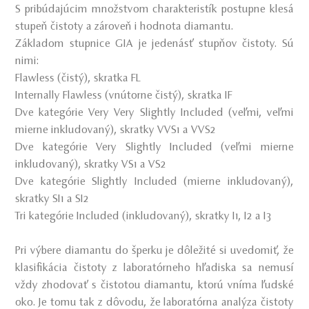
S pribúdajúcim množstvom charakteristík postupne klesá
stupeň čistoty a zároveň i hodnota diamantu.
Základom stupnice GIA je jedenásť stupňov čistoty. Sú
nimi:
Flawless (čistý), skratka FL
Internally Flawless (vnútorne čistý), skratka IF
Dve kategórie Very Very Slightly Included (veľmi, veľmi
mierne inkludovaný), skratky VVS1 a VVS2
Dve kategórie Very Slightly Included (veľmi mierne
inkludovaný), skratky VS1 a VS2
Dve kategórie Slightly Included (mierne inkludovaný),
skratky SI1 a SI2
Tri kategórie Included (inkludovaný), skratky I1, I2 a I3
Pri výbere diamantu do šperku je dôležité si uvedomiť, že
klasifikácia čistoty z laboratórneho hľadiska sa nemusí
vždy zhodovať s čistotou diamantu, ktorú vníma ľudské
oko. Je tomu tak z dôvodu, že laboratórna analýza čistoty