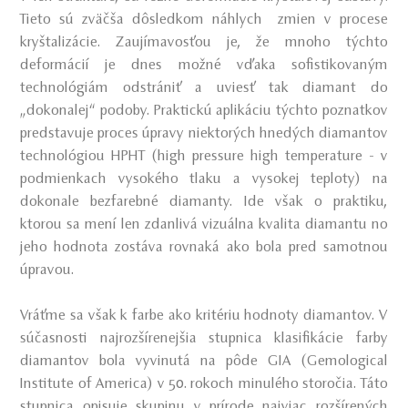
Tieto sú zväčša dôsledkom náhlych zmien v procese
kryštalizácie. Zaujímavosťou je, že mnoho týchto
deformácií je dnes možné vďaka sofistikovaným
technológiám odstrániť a uviesť tak diamant do
„dokonalej“ podoby. Praktickú aplikáciu týchto poznatkov
predstavuje proces úpravy niektorých hnedých diamantov
technológiou HPHT (high pressure high temperature - v
podmienkach vysokého tlaku a vysokej teploty) na
dokonale bezfarebné diamanty. Ide však o praktiku,
ktorou sa mení len zdanlivá vizuálna kvalita diamantu no
jeho hodnota zostáva rovnaká ako bola pred samotnou
úpravou.
Vráťme sa však k farbe ako kritériu hodnoty diamantov. V
súčasnosti najrozšírenejšia stupnica klasifikácie farby
diamantov bola vyvinutá na pôde GIA (Gemological
Institute of America) v 50. rokoch minulého storočia. Táto
stupnica opisuje skupinu v prírode najviac rozšírených