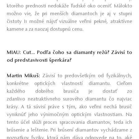
ktorého prednosti nedokáže ľudské oko oceniť. Málokto
možno vie, že pri menších diamantoch je aj v stupni
čistoty I1 možné nájsť vizuálne veľmi pekné, atraktívne
kamene a za naozaj dostupnú cenu.
MIAU: Cut... Podľa čoho sa diamanty režú? Závisí to
od predstavivosti šperkára?
Martin Mikuš:
Závisí to predovšetkým od fyzikálnych,
konkrétne optických vlastností diamantu. Cieľom
každého dobrého brusiča je dostať zo
zdanlivo neatraktívneho surového diamantu čo najviac
krásy. A tá súvisí práve s tým, ako veľmi nechá brusič
vyniknúť jeho výnimočným optickým vlastnostiam. Na
tento účel slúži proces spracovania diamantov, teda ich
brúsenie a leštenie. Pri brúsení diamantov vychádzame z
poznatkov fyziky, ktorá nám dáva odpovede na to, aké