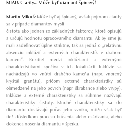
MIAU: Clarity... Môže byť diamant špinavý?
Martin Mikuš:
Môže byť aj špinavý, avšak pojmom clarity
sa v prípade diamantov myslí
čistota ako jednen zo základných faktorov, ktoré opisujú
a určujú hodnotu opracovaného diamantu. Ak by sme ju
mali zadefinovať úplne striktne, tak sa jedná o „relatívnu
absenciu inklúzií a externých charakteristík v drahom
kameni“. Rozdiel medzi inklúziami a externými
charakteristikami spočíva v ich lokalizácii. Inklúzie sa
nachádzajú vo vnútri drahého kameňa (napr. vnorený
kryštál granátu), pričom externé charakteristiky sú
obmedzené na jeho povrch (napr. škrabance alebo vrypy).
Inklúzie a externé charakteristiky sa súhrnne nazývajú
charakteristiky čistoty. Mnohé charakteristiky sa do
diamantu dostávajú počas jeho vzniku, môžu však byť
tiež dôsledkom procesu brúsenia alebo osádzania, alebo
dokonca nosenia diamantu v šperku.