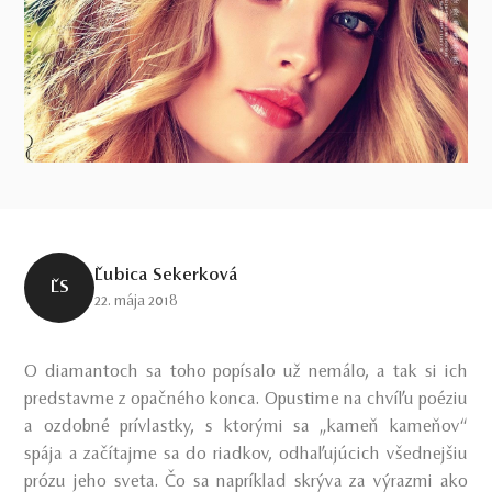
Ľubica Sekerková
ĽS
22. mája 2018
O diamantoch sa toho popísalo už nemálo, a tak si ich
predstavme z opačného konca. Opustime na chvíľu poéziu
a ozdobné prívlastky, s ktorými sa „kameň kameňov“
spája a začítajme sa do riadkov, odhaľujúcich všednejšiu
prózu jeho sveta. Čo sa napríklad skrýva za výrazmi ako