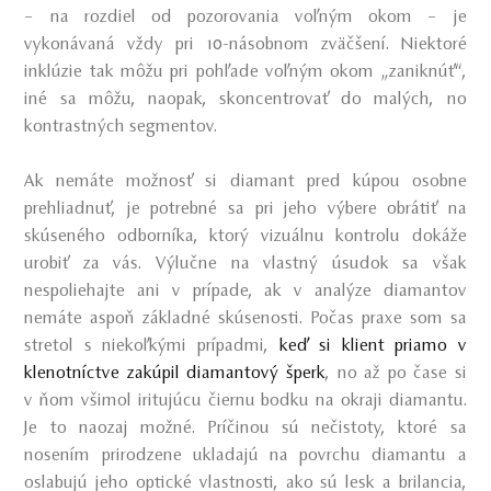
– na rozdiel od pozorovania voľným okom – je
vykonávaná vždy pri 10-násobnom zväčšení. Niektoré
inklúzie tak môžu pri pohľade voľným okom „zaniknúť“,
iné sa môžu, naopak, skoncentrovať do malých, no
kontrastných segmentov.
Ak nemáte možnosť si diamant pred kúpou osobne
prehliadnuť, je potrebné sa pri jeho výbere obrátiť na
skúseného odborníka, ktorý vizuálnu kontrolu dokáže
urobiť za vás. Výlučne na vlastný úsudok sa však
nespoliehajte ani v prípade, ak v analýze diamantov
nemáte aspoň základné skúsenosti. Počas praxe som sa
stretol s niekoľkými prípadmi,
keď si klient priamo v
klenotníctve zakúpil diamantový šperk
, no až po čase si
v ňom všimol iritujúcu čiernu bodku na okraji diamantu.
Je to naozaj možné. Príčinou sú nečistoty, ktoré sa
nosením prirodzene ukladajú na povrchu diamantu a
oslabujú jeho optické vlastnosti, ako sú lesk a brilancia,