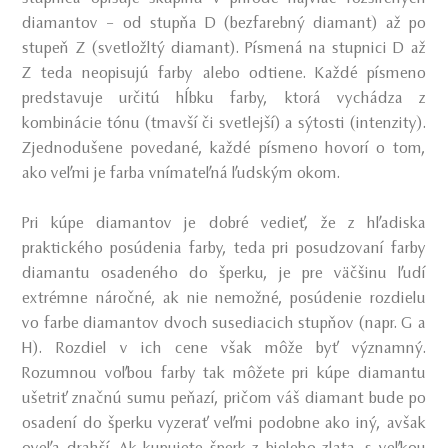
diamantov – od stupňa D (bezfarebný diamant) až po
stupeň Z (svetložltý diamant). Písmená na stupnici D až
Z teda neopisujú farby alebo odtiene. Každé písmeno
predstavuje určitú hĺbku farby, ktorá vychádza z
kombinácie tónu (tmavší či svetlejší) a sýtosti (intenzity).
Zjednodušene povedané, každé písmeno hovorí o tom,
ako veľmi je farba vnímateľná ľudským okom.
Pri kúpe diamantov je dobré vedieť, že z hľadiska
praktického posúdenia farby, teda pri posudzovaní farby
diamantu osadeného do šperku, je pre väčšinu ľudí
extrémne náročné, ak nie nemožné, posúdenie rozdielu
vo farbe diamantov dvoch susediacich stupňov (napr. G a
H). Rozdiel v ich cene však môže byť významný.
Rozumnou voľbou farby tak môžete pri kúpe diamantu
ušetriť značnú sumu peňazí, pričom váš diamant bude po
osadení do šperku vyzerať veľmi podobne ako iný, avšak