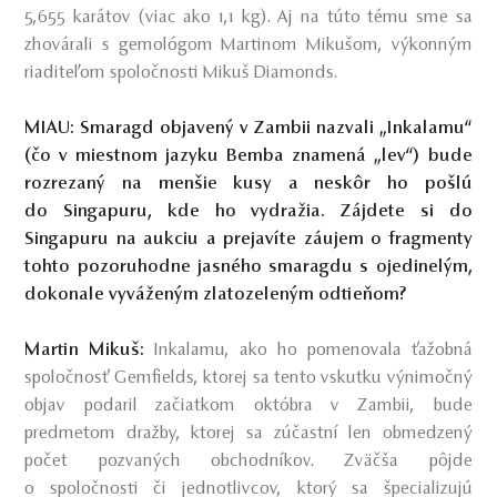
5,655 karátov (viac ako 1,1 kg). Aj na túto tému sme sa
zhovárali s
gemológom Martinom Mikušom, výkonným
riaditeľom spoločnosti Mikuš Diamonds.
MIAU: Smaragd objavený v Zambii nazvali „Inkalamu“
(čo v miestnom jazyku Bemba znamená „lev“) bude
rozrezaný na menšie kusy a neskôr ho pošlú
do Singapuru, kde ho vydražia. Zájdete si do
Singapuru na aukciu a prejavíte záujem o fragmenty
tohto pozoruhodne jasného smaragdu s ojedinelým,
dokonale vyváženým zlatozeleným odtieňom?
Martin Mikuš:
Inkalamu, ako ho pomenovala ťažobná
spoločnosť Gemfields, ktorej sa tento vskutku výnimočný
objav podaril začiatkom októbra v Zambii, bude
predmetom dražby, ktorej sa zúčastní len obmedzený
počet pozvaných obchodníkov. Zväčša pôjde
o spoločnosti či jednotlivcov, ktorý sa špecializujú