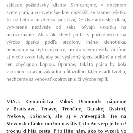
základe požiadavky klienta. Samozrejme, v dnešnom
svete platí, a vo svete šperkov obzvlášť, že takmer všetko
tu už bolo a nezriedka sa stáva, že dve autorské diela,
vytvorené nezávisle od seba, bývajú vskutku na
nerozoznanie. Ak však klient príde s požiadavkou na
výrobu šperku podľa predlohy iného klenotníka,
nebránime sa tejto inšpirácii, no do návrhu vždy vložíme
aj niečo svoje tak, aby bol výsledný šperk odlišný a nebol
len obyčajnou kópiou. Úprimne, takáto práca by bola
v rozpore s našou základnou filozofiou. Máme radi tvorbu,
nechceme sa venovať kopírovaniu či výrobe replík.
MIAU: Klenotníctva Mikuš Diamonds nájdeme
v Bratislave, Trnave, Trenčíne, Banskej Bystrici,
Prešove, Košiciach, ale aj v Antverpách. Tie na
Slovensku ľahko možno navštíviť, do Antverp je to už
trochu dlhšia cesta. Priblížite nám, ako to vyzerá vo