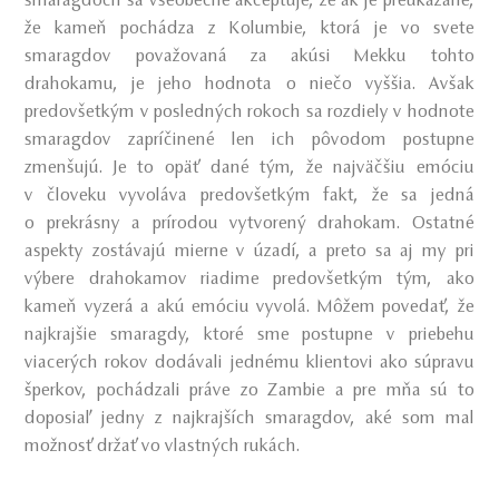
smaragdoch sa všeobecne akceptuje, že ak je preukázané,
že kameň pochádza z Kolumbie, ktorá je vo svete
smaragdov považovaná za akúsi Mekku tohto
drahokamu, je jeho hodnota o niečo vyššia. Avšak
predovšetkým v posledných rokoch sa rozdiely v hodnote
smaragdov zapríčinené len ich pôvodom postupne
zmenšujú. Je to opäť dané tým, že najväčšiu emóciu
v človeku vyvoláva predovšetkým fakt, že sa jedná
o prekrásny a prírodou vytvorený drahokam. Ostatné
aspekty zostávajú mierne v úzadí, a preto sa aj my pri
výbere drahokamov riadime predovšetkým tým, ako
kameň vyzerá a akú emóciu vyvolá. Môžem povedať, že
najkrajšie smaragdy, ktoré sme postupne v priebehu
viacerých rokov dodávali jednému klientovi ako súpravu
šperkov, pochádzali práve zo Zambie a pre mňa sú to
doposiaľ jedny z najkrajších smaragdov, aké som mal
možnosť držať vo vlastných rukách.