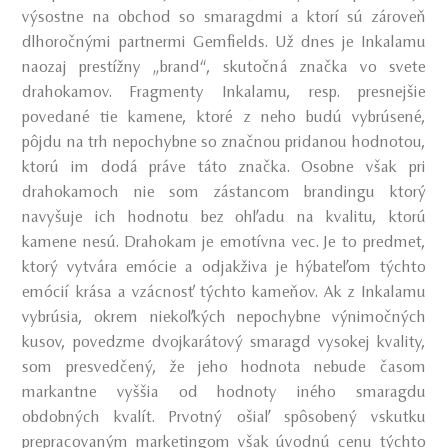
výsostne na obchod so smaragdmi a ktorí sú zároveň
dlhoročnými partnermi Gemfields. Už dnes je Inkalamu
naozaj prestížny „brand“, skutočná značka vo svete
drahokamov. Fragmenty Inkalamu, resp. presnejšie
povedané tie kamene, ktoré z neho budú vybrúsené,
pôjdu na trh nepochybne so značnou pridanou hodnotou,
ktorú im dodá práve táto značka. Osobne však pri
drahokamoch nie som zástancom brandingu ktorý
navyšuje ich hodnotu bez ohľadu na kvalitu, ktorú
kamene nesú. Drahokam je emotívna vec. Je to predmet,
ktorý vytvára emócie a odjakživa je hýbateľom týchto
emócií krása a vzácnosť týchto kameňov. Ak z Inkalamu
vybrúsia, okrem niekoľkých nepochybne výnimočných
kusov, povedzme dvojkarátový smaragd vysokej kvality,
som presvedčený, že jeho hodnota nebude časom
markantne vyššia od hodnoty iného smaragdu
obdobných kvalít. Prvotný ošiaľ spôsobený vskutku
prepracovaným marketingom však úvodnú cenu týchto