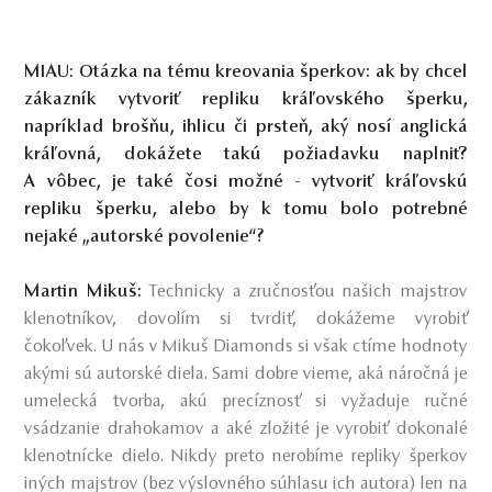
MIAU: Otázka na tému kreovania šperkov: ak by chcel
zákazník vytvoriť repliku kráľovského šperku,
napríklad brošňu, ihlicu či prsteň, aký nosí anglická
kráľovná, dokážete takú požiadavku naplniť?
A vôbec, je také čosi možné - vytvoriť kráľovskú
repliku šperku, alebo by k tomu bolo potrebné
nejaké „autorské povolenie“?
Martin Mikuš:
Technicky a zručnosťou našich majstrov
klenotníkov, dovolím si tvrdiť, dokážeme vyrobiť
čokoľvek. U nás v Mikuš Diamonds si však ctíme hodnoty
akými sú autorské diela. Sami dobre vieme, aká náročná je
umelecká tvorba, akú precíznosť si vyžaduje ručné
vsádzanie drahokamov a aké zložité je vyrobiť dokonalé
klenotnícke dielo. Nikdy preto nerobíme repliky šperkov
iných majstrov (bez výslovného súhlasu ich autora) len na