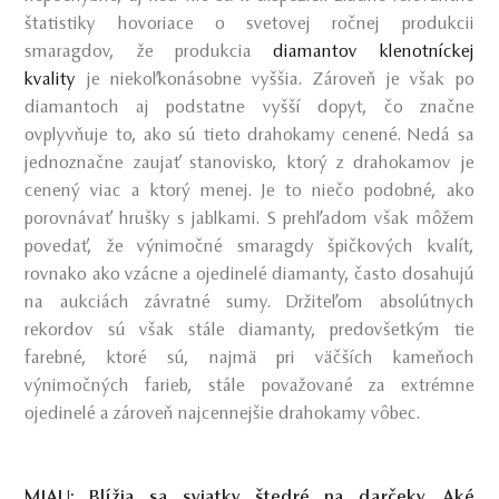
štatistiky hovoriace o svetovej ročnej produkcii
smaragdov, že produkcia
diamantov klenotníckej
kvality
je niekoľkonásobne vyššia. Zároveň je však po
diamantoch aj podstatne vyšší dopyt, čo značne
ovplyvňuje to, ako sú tieto drahokamy cenené. Nedá sa
jednoznačne zaujať stanovisko, ktorý z drahokamov je
cenený viac a ktorý menej. Je to niečo podobné, ako
porovnávať hrušky s jablkami. S prehľadom však môžem
povedať, že výnimočné smaragdy špičkových kvalít,
rovnako ako vzácne a ojedinelé diamanty, často dosahujú
na aukciách závratné sumy. Držiteľom absolútnych
rekordov sú však stále diamanty, predovšetkým tie
farebné, ktoré sú, najmä pri väčších kameňoch
výnimočných farieb, stále považované za extrémne
ojedinelé a zároveň najcennejšie drahokamy vôbec.
MIAU: Blížia sa sviatky štedré na darčeky. Aké