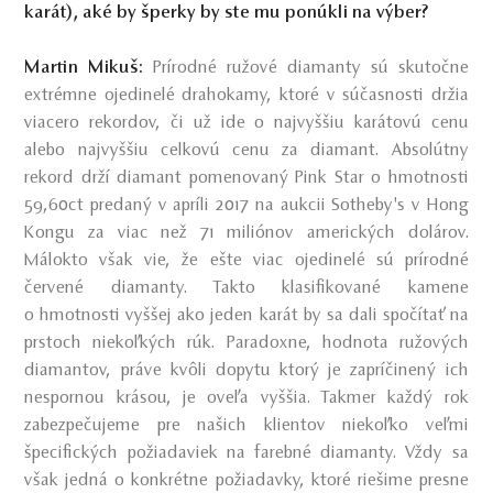
karát), aké by šperky by ste mu ponúkli na výber?
Martin Mikuš:
Prírodné ružové diamanty sú skutočne
extrémne ojedinelé drahokamy, ktoré v súčasnosti držia
viacero rekordov, či už ide o najvyššiu karátovú cenu
alebo najvyššiu celkovú cenu za diamant. Absolútny
rekord drží diamant pomenovaný Pink Star o hmotnosti
59,60ct predaný v apríli 2017 na aukcii Sotheby's v Hong
Kongu za viac než 71 miliónov amerických dolárov.
Málokto však vie, že ešte viac ojedinelé sú prírodné
červené diamanty. Takto klasifikované kamene
o hmotnosti vyššej ako jeden karát by sa dali spočítať na
prstoch niekoľkých rúk. Paradoxne, hodnota ružových
diamantov, práve kvôli dopytu ktorý je zapríčinený ich
nespornou krásou, je oveľa vyššia. Takmer každý rok
zabezpečujeme pre našich klientov niekoľko veľmi
špecifických požiadaviek na farebné diamanty. Vždy sa
však jedná o konkrétne požiadavky, ktoré riešime presne