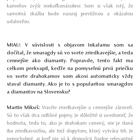
kameňov zvýši niekoľkonásobne. Som si však istý, že
samotná dražba bude naozaj prestížnou a okázalou
udalosťou.
MIAU: V súvislosti s objavom Inkalamu som sa
dočítal, že smaragdy sú vo svete zriedkavejšie, a teda
cennejšie ako diamanty. Popravde, tento fakt ma
celkom prekvapil, keďže na pomyselnú prvú priečku
vo svete drahokamov som akosi automaticky vždy
staval diamanty. Ako je to s popularitou smaragdov
a diamantov na Slovensku?
Martin Mikuš:
Vravíte zriedkavejšie a cennejšie zároveň.
Sú to však dva odlišné pojmy. Je dôležité si uvedomiť, že
hodnota, teda to, ako je drahokam cenený, nie je daná
iba zriedkavosťou, ale tiež dopytom, ktorý vytvára trh. Je
nepochybné, aj keď nie sú k dispozícii žiadne relevantné