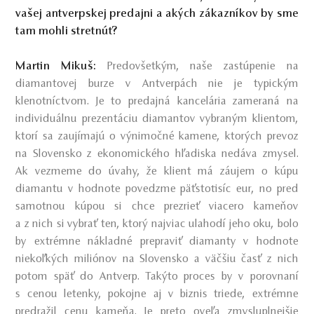
vašej antverpskej predajni a akých zákazníkov by sme
tam mohli stretnúť?
Martin Mikuš:
Predovšetkým, naše zastúpenie na
diamantovej burze v Antverpách nie je typickým
klenotníctvom. Je to predajná kancelária zameraná na
individuálnu prezentáciu diamantov vybraným klientom,
ktorí sa zaujímajú o výnimočné kamene, ktorých prevoz
na Slovensko z ekonomického hľadiska nedáva zmysel.
Ak vezmeme do úvahy, že klient má záujem o kúpu
diamantu v hodnote povedzme päťstotisíc eur, no pred
samotnou kúpou si chce prezrieť viacero kameňov
a z nich si vybrať ten, ktorý najviac ulahodí jeho oku, bolo
by extrémne nákladné prepraviť diamanty v hodnote
niekoľkých miliónov na Slovensko a väčšiu časť z nich
potom späť do Antverp. Takýto proces by v porovnaní
s cenou letenky, pokojne aj v biznis triede, extrémne
predražil cenu kameňa. Je preto oveľa zmysluplnejšie