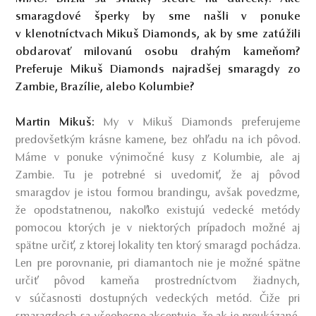
smaragdové šperky by sme našli v ponuke
v klenotníctvach Mikuš Diamonds, ak by sme zatúžili
obdarovať milovanú osobu drahým kameňom?
Preferuje Mikuš Diamonds najradšej smaragdy zo
Zambie, Brazílie, alebo Kolumbie?
Martin Mikuš:
My v Mikuš Diamonds preferujeme
predovšetkým krásne kamene, bez ohľadu na ich pôvod.
Máme v ponuke výnimočné kusy z Kolumbie, ale aj
Zambie. Tu je potrebné si uvedomiť, že aj pôvod
smaragdov je istou formou brandingu, avšak povedzme,
že opodstatnenou, nakoľko existujú vedecké metódy
pomocou ktorých je v niektorých prípadoch možné aj
spätne určiť, z ktorej lokality ten ktorý smaragd pochádza.
Len pre porovnanie, pri diamantoch nie je možné spätne
určiť pôvod kameňa prostredníctvom žiadnych,
v súčasnosti dostupných vedeckých metód. Čiže pri