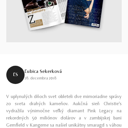
Ľubica Sekerková
ĽS
28. decembra 2018
V uplynulých dňoch svet obleteli dve mimoriadne správy
zo sveta drahých kameňov. Aukčná sieň Christie's
vydražila výnimočne veľký diamant Pink Legacy na
rekordných 50 miliónov dolárov a v zambijskej bani
Gemfield v Kangeme sa našiel unikátny smaragd s váhou