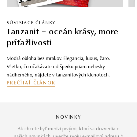
SÚVISIACE ČLÁNKY
Morganit – romantický
drahokam lásky
Nasaďte si ružové okuliare a pripravte sa na skvostnú
cestu, ktorou vás prevedie drahokam morganit – púť
naplnenú krásnymi citovými nuansami.
PREČÍTAŤ ČLÁNOK
NOVINKY
Ak chcete byť medzi prvými, ktorí sa dozvedia o
našich novinkách, uveďte svoju e-mailovú adresu *