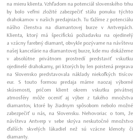
na mieru klienta. Vzhľadom na potenciál slovenského trhu
by bolo veľmi zložité zabezpečiť stálu ponuku týchto
drahokamov v našich predajniach. Tu ťažíme z potenciálu
nášho členstva na diamantovej burze v Antverpách.
Klienta, ktorý má špecifickú požiadavku na ojedinelý
a vzácny farebný diamant, obvykle pozývame na návštevu
našej kancelárie na diamantovej burze, kde mu dokážeme
v absolútne privátnom prostredí predstaviť vskutku
ojedinelé drahokamy, pri ktorých by len poistená preprava
na Slovensko predstavovala náklady niekoľkých tisícov
eur. S touto formou predaja máme naozaj výborné
skúsenosti, pričom klient okrem vskutku privátnej
atmosféry môže oceniť aj výber z takého množstva
diamantov, ktoré by žiadnym spôsobom nebolo možné
zabezpečiť u nás, na Slovensku. Nehovoriac o tom, že
návšteva Antverp v sebe skrýva neskutočné množstvo
ďalších skvelých lákadiel než sú vzácne klenoty či
diamanty.