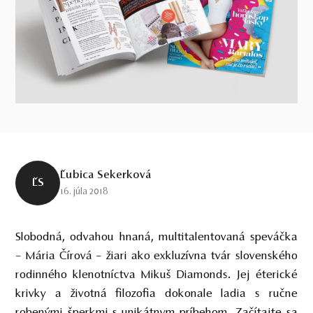
Ľubica Sekerková
ĽS
16. júla 2018
Slobodná, odvahou hnaná, multitalentovaná speváčka
– Mária Čírová – žiari ako exkluzívna tvár slovenského
rodinného klenotníctva Mikuš Diamonds. Jej éterické
krivky a životná filozofia dokonale ladia s ručne
robenými šperkmi s unikátnym príbehom. Začítajte sa