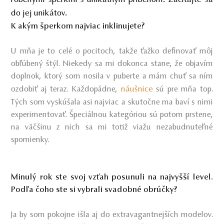
do jej unikátov.
K akým šperkom najviac inklinujete?
U mňa je to celé o pocitoch, takže ťažko definovať môj
obľúbený štýl. Niekedy sa mi dokonca stane, že objavím
doplnok, ktorý som nosila v puberte a mám chuť sa ním
náušnice
ozdobiť aj teraz. Každopádne,
sú pre mňa top.
Tých som vyskúšala asi najviac a skutočne ma baví s nimi
experimentovať. Špeciálnou kategóriou sú potom prstene,
na väčšinu z nich sa mi totiž viažu nezabudnuteľné
spomienky.
Minulý rok ste svoj vzťah posunuli na najvyšší level.
Podľa čoho ste si vybrali svadobné obrúčky?
Ja by som pokojne išla aj do extravagantnejších modelov.