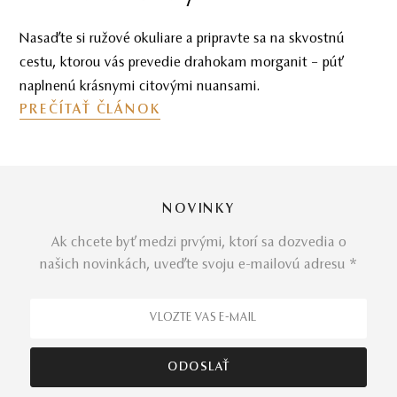
Šperky, ktoré spútal citrín. Objavte citrínové
dobrodružstvo v sprievode šperkov Mikuš Diamonds a
nechajte sa očariť jeho žiarivou farbou.
PREČÍTAŤ ČLÁNOK
NOVINKY
Ak chcete byť medzi prvými, ktorí sa dozvedia o
našich novinkách, uveďte svoju e-mailovú adresu *