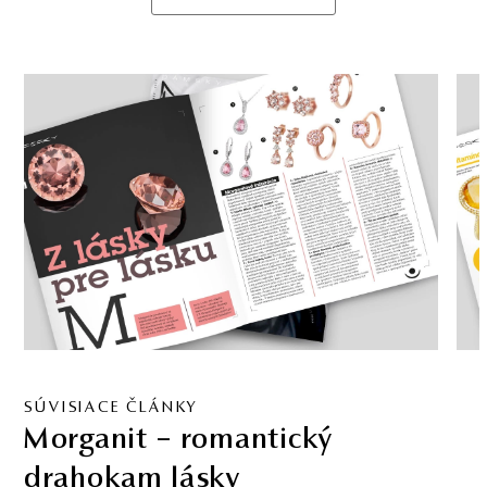
SÚVISIACE ČLÁNKY
Citrín – drahokam šťastia v
našich šperkoch