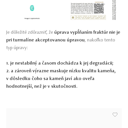
Je dôležité zdôrazniť, že
úprava vypĺňaním fraktúr nie je
pri turmalíne akceptovanou úpravou
, nakoľko tento
typ úpravy:
1. je nestabilný a časom dochádza k jej degradácii;
2. a zároveň výrazne maskuje nízku kvalitu kameňa,
v dôsledku čoho sa kameň javí ako oveľa
hodnotnejší, než je v skutočnosti.