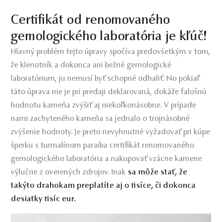
Certifikát od renomovaného
gemologického laboratória je kľúč!
Hlavný problém tejto úpravy spočíva predovšetkým v tom,
že klenotník a dokonca ani bežné gemologické
laboratórium, ju nemusí byť schopné odhaliť. No pokiaľ
táto úprava nie je pri predaji deklarovaná, dokáže falošnú
hodnotu kameňa zvýšiť aj niekoľkonásobne. V prípade
nami zachyteného kameňa sa jednalo o trojnásobné
zvýšenie hodnoty. Je preto nevyhnutné vyžadovať pri kúpe
šperku s turmalínom paraíba certifikát renomovaného
gemologického laboratória a nakupovať vzácne kamene
výlučne z overených zdrojov. Inak
sa môže stať, že
takýto drahokam preplatíte aj o tisíce, či dokonca
desiatky tisíc eur.