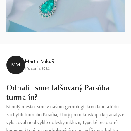
Martin Mikuš
MM
19. apríla 2024
Odhalili sme falšovaný Paraíba
turmalín?
Minulý mesiac sme v našom gemologickom laboratóriu
zachytili turmalín Paraíba, ktorý pri mikroskopickej analýze
vykazoval neobvyklé odlesky inklúzií, typické pre drahé
kamene, ktoré boli podrobené úprave vypĺňaním fraktúr.