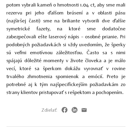
potom vybrali kameň o hmotnosti 1.04 ct, aby sme mali
rezervu pri jeho ďalšom brúsení a v oblasti pásu
(najširšej časti) sme na briliante vytvorili dve ďalšie
symetrické fazety, na ktoré sme dodatočne
zabezpečovali ešte laserový nápis – osobné prianie. Pri
podobných požiadavkách si vždy uvedomím, že šperky
sú veľmi emotívnou záležitosťou. Často sa s nimi
spájajú dôležité momenty v živote človeka a je málo
vecí, ktoré sa šperkom dokážu vyrovnať v rovine
trvalého zhmotnenia spomienok a emócií. Preto je
potrebné aj k tým najšpecifickejším požiadavkám zo
strany klientov pristupovať s rešpektom a pochopením.
Zdielať: