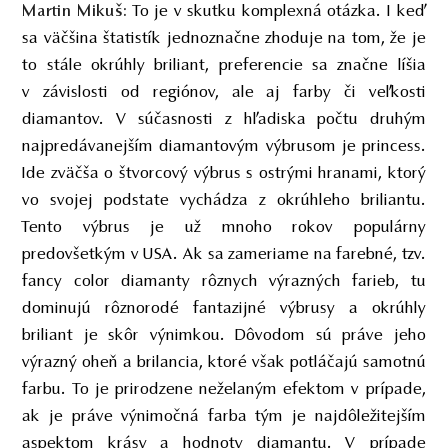
To je v skutku komplexná otázka. I keď
Martin Mikuš:
sa väčšina štatistík jednoznačne zhoduje na tom, že je
to stále okrúhly briliant, preferencie sa značne líšia
v závislosti od regiónov, ale aj farby či veľkosti
diamantov. V súčasnosti z hľadiska počtu druhým
najpredávanejším diamantovým výbrusom je princess.
Ide zväčša o štvorcový výbrus s ostrými hranami, ktorý
vo svojej podstate vychádza z okrúhleho briliantu.
Tento výbrus je už mnoho rokov populárny
predovšetkým v USA. Ak sa zameriame na farebné, tzv.
fancy color diamanty rôznych výrazných farieb, tu
dominujú rôznorodé fantazijné výbrusy a okrúhly
briliant je skôr výnimkou. Dôvodom sú práve jeho
výrazný oheň a brilancia, ktoré však potláčajú samotnú
farbu. To je prirodzene neželaným efektom v prípade,
ak je práve výnimočná farba tým je najdôležitejším
aspektom krásy a hodnoty diamantu. V prípade