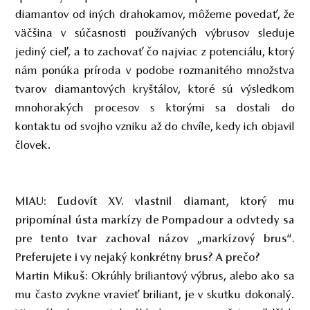
diamantov od iných drahokamov, môžeme povedať, že
väčšina v súčasnosti používaných výbrusov sleduje
jediný cieľ, a to zachovať čo najviac z potenciálu, ktorý
nám ponúka príroda v podobe rozmanitého množstva
tvarov diamantových kryštálov, ktoré sú výsledkom
mnohorakých procesov s ktorými sa dostali do
kontaktu od svojho vzniku až do chvíle, kedy ich objavil
človek.
MIAU:
Ľudovít XV. vlastnil diamant, ktorý mu
pripomínal ústa markízy de Pompadour a odvtedy sa
pre tento tvar zachoval názov „markízový brus“.
Preferujete i vy nejaký konkrétny brus? A prečo?
Okrúhly briliantový výbrus, alebo ako sa
Martin Mikuš:
mu často zvykne vravieť briliant, je v skutku dokonalý.