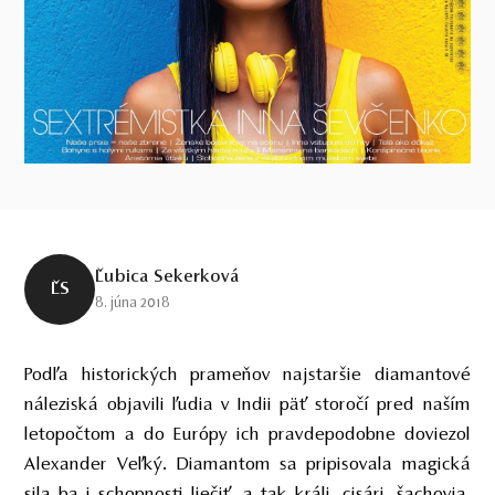
Ľubica Sekerková
ĽS
8. júna 2018
Podľa historických prameňov najstaršie diamantové
náleziská objavili ľudia v Indii päť storočí pred naším
letopočtom a do Európy ich pravdepodobne doviezol
Alexander Veľký. Diamantom sa pripisovala magická
sila ba i schopnosti liečiť, a tak králi, cisári, šachovia,