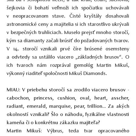
šejkovia či bohatí veľmoži ich spočiatku uchovávali
v neopracovanom stave. Čisté kryštály dosahovali
astronomické ceny a majitelia si ich starostlivo ukrývali
v bezpečných truhliciach. Muselo prejsť mnoho storočí,
kým sa diamanty začali brúsiť do požadovaných tvarov.
V 14. storočí vznikali prvé číre brúsené osemsteny
a odvtedy sa ustálilo viacero „základných brusov“. O
ich tvaroch nám rozprával gemológ Martin Mikuš,
výkonný riaditeľ spoločnosti Mikuš Diamonds.
MIAU:
V priebehu storočí sa zrodilo viacero brusov -
cabochon, princess, cushion, oval, heart, asscher,
radiant, emerald, marquise, pear, trillion... Za akých
okolností vznikali? Šlo o náhodu, fyzikálne vlastnosti
kameňa či o konkrétnu zákazku majiteľa?
Výbrus, teda tvar opracovaného
Martin Mikuš: