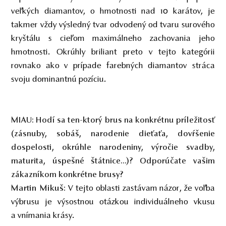
veľkých diamantov, o hmotnosti nad 10 karátov, je
takmer vždy výsledný tvar odvodený od tvaru surového
kryštálu s cieľom maximálneho zachovania jeho
hmotnosti. Okrúhly briliant preto v tejto kategórii
rovnako ako v prípade farebných diamantov stráca
svoju dominantnú pozíciu.
MIAU:
Hodí sa ten-ktorý brus na konkrétnu príležitosť
(zásnuby, sobáš, narodenie dieťaťa, dovŕšenie
dospelosti, okrúhle narodeniny, výročie svadby,
maturita, úspešné štátnice...)? Odporúčate vašim
zákazníkom konkrétne brusy?
Martin Mikuš:
V tejto oblasti zastávam názor, že voľba
výbrusu je výsostnou otázkou individuálneho vkusu
a vnímania krásy.