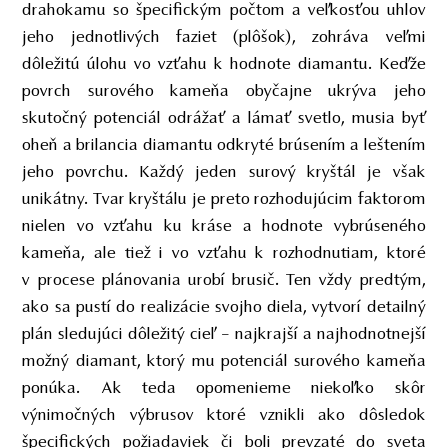
drahokamu so špecifickým počtom a veľkosťou uhlov
jeho jednotlivých faziet (plôšok), zohráva veľmi
dôležitú úlohu vo vzťahu k hodnote diamantu. Keďže
povrch surového kameňa obyčajne ukrýva jeho
skutočný potenciál odrážať a lámať svetlo, musia byť
oheň a brilancia diamantu odkryté brúsením a leštením
jeho povrchu. Každý jeden surový kryštál je však
unikátny. Tvar kryštálu je preto rozhodujúcim faktorom
nielen vo vzťahu ku kráse a hodnote vybrúseného
kameňa, ale tiež i vo vzťahu k rozhodnutiam, ktoré
v procese plánovania urobí brusič. Ten vždy predtým,
ako sa pustí do realizácie svojho diela, vytvorí detailný
plán sledujúci dôležitý cieľ – najkrajší a najhodnotnejší
možný diamant, ktorý mu potenciál surového kameňa
ponúka. Ak teda opomenieme niekoľko skôr
výnimočných výbrusov ktoré vznikli ako dôsledok
špecifických požiadaviek či boli prevzaté do sveta