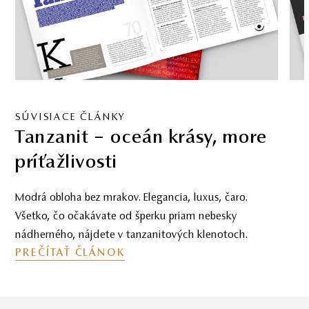
SÚVISIACE ČLÁNKY
Morganit – romantický
drahokam lásky
Nasaďte si ružové okuliare a pripravte sa na skvostnú
cestu, ktorou vás prevedie drahokam morganit – púť
naplnenú krásnymi citovými nuansami.
PREČÍTAŤ ČLÁNOK