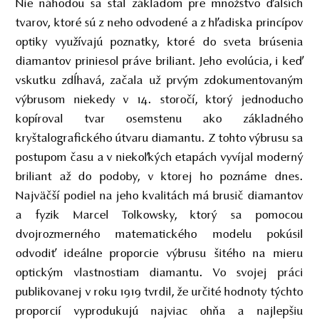
Nie náhodou sa stal základom pre množstvo ďalších
tvarov, ktoré sú z neho odvodené a z hľadiska princípov
optiky využívajú poznatky, ktoré do sveta brúsenia
diamantov priniesol práve briliant. Jeho evolúcia, i keď
vskutku zdĺhavá, začala už prvým zdokumentovaným
výbrusom niekedy v 14. storočí, ktorý jednoducho
kopíroval tvar osemstenu ako základného
kryštalografického útvaru diamantu. Z tohto výbrusu sa
postupom času a v niekoľkých etapách vyvíjal moderný
briliant až do podoby, v ktorej ho poznáme dnes.
Najväčší podiel na jeho kvalitách má brusič diamantov
a fyzik Marcel Tolkowsky, ktorý sa pomocou
dvojrozmerného matematického modelu pokúsil
odvodiť ideálne proporcie výbrusu šitého na mieru
optickým vlastnostiam diamantu. Vo svojej práci
publikovanej v roku 1919 tvrdil, že určité hodnoty týchto
proporcií vyprodukujú najviac ohňa a najlepšiu