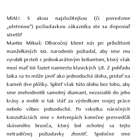
MIAU:
S akou najzložitejšou (či povedzme
„uletenou“) požiadavkou zákazníka ste sa doposiaľ
stretli?
Martin Mikuš:
Dlhoročný klient nás pri príležitosti
manželkiných 60. narodenín požiadal, aby sme mu
vyrobili prsteň s jednokarátovým briliantom, ktorý však
musí mať 60 faziet namiesto klasických 58. Z pohľadu
laika sa to môže javiť ako jednoduchá úloha, pridať na
kameň dve plôšky. Splniť však túto úlohu bez toho, aby
sme znehodnotili samotný diamant, nezasiahli do jeho
krásy a mohli si tak stáť za výsledkom svojej práce
nebolo vôbec jednoduché. Po vskutku náročných
konzultáciách sme v Antverpách konečne presvedčili
skúseného brusiča, ktorý bol ochotný sa tejto
netradičnej požiadavky zhostiť. Spoločne sme