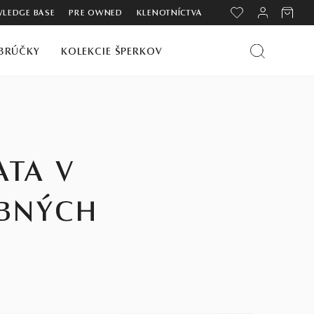
LEDGE BASE
PRE OWNED
KLENOTNÍCTVA
BRÚČKY
KOLEKCIE ŠPERKOV
ATA V
OBNÝCH