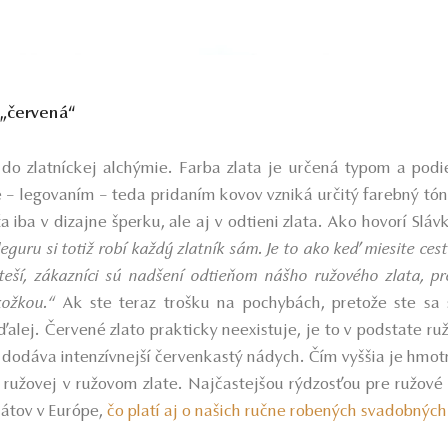
 „červená“
do zlatníckej alchýmie. Farba zlata je určená typom a podi
 legovaním – teda pridaním kovov vzniká určitý farebný tón.
 iba v dizajne šperku, ale aj v odtieni zlata. Ako hovorí Slá
 leguru si totiž robí každý zlatník sám. Je to ako keď miesite ces
eší, zákazníci sú nadšení odtieňom nášho ružového zlata, pre
kožkou.“
Ak ste teraz trošku na pochybách, pretože ste sa 
 ďalej. Červené zlato prakticky neexistuje, je to v podstate ruž
odáva intenzívnejší červenkastý nádych. Čím vyššia je hmotn
 ružovej v ružovom zlate. Najčastejšou rýdzosťou pre ružové z
rátov v Európe,
čo platí aj o našich ručne robených svadobnýc