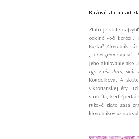
Ružové zlato nad zl
Zlato je stále najvy
odolné voči korózii. 
Rusku? Klenotník cáro
,,Fabergého vajcia“. 
jeho titulovanie ako „
typ v ríši zlata, skô
Koudelková. A skutoč
viktoriánskej éry. B
storočia, keď šperká
ružové zlato zasa z
klenotníkov už natrval