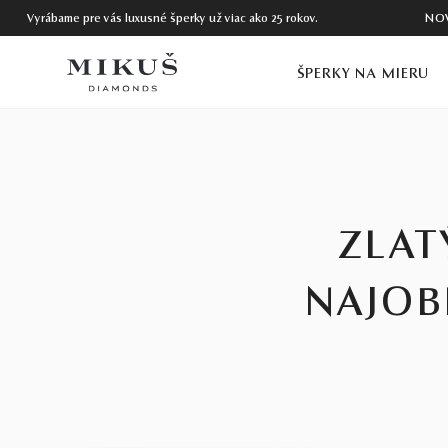
Vyrábame pre vás luxusné šperky už viac ako 25 rokov.
NO
ŠPERKY NA MIERU
ZLAT
NAJOB