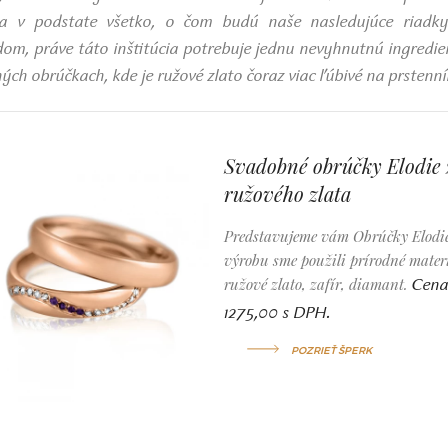
a v podstate všetko, o čom budú naše nasledujúce riadky
m, práve táto inštitúcia potrebuje jednu nevyhnutnú ingredienc
bných obrúčkach, kde je ružové zlato čoraz viac ľúbivé na prstenní
Svadobné obrúčky Elodie 
ružového zlata
Predstavujeme vám Obrúčky Elodi
výrobu sme použili prírodné materi
ružové zlato, zafír, diamant.
Cena
1275,00 s DPH.
POZRIEŤ ŠPERK