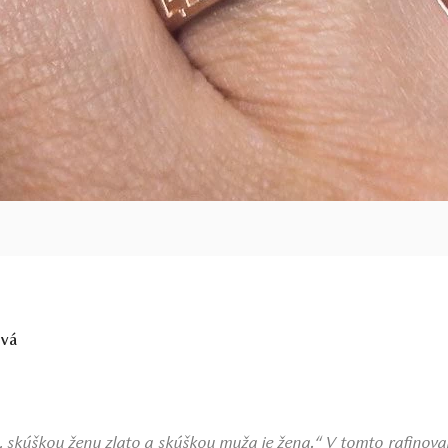
ová
ň, skúškou ženy zlato a skúškou muža je žena.“ V tomto rafino