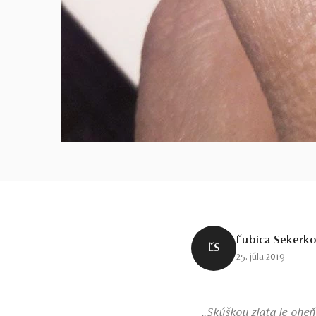
Ľubica Sekerk
ĽS
25. júla 2019
„Skúškou zlata je ohe