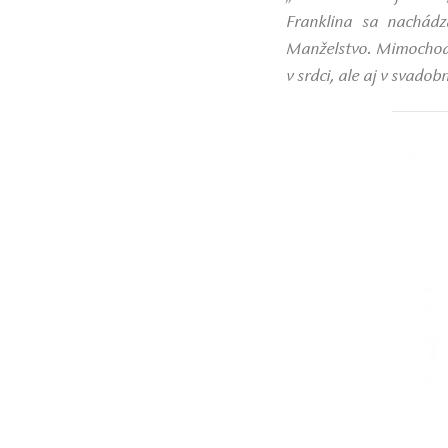
Franklina sa nachádz
Manželstvo. Mimochodo
v srdci, ale aj v svado