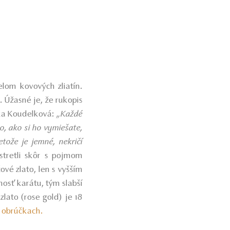
elom kovových zliatín.
 Úžasné je, že rukopis
vka Koudelková:
„Každé
to, ako si ho vymiešate,
tože je jemné, nekričí
stretli skôr s pojmom
ové zlato, len s vyšším
osť karátu, tým slabší
lato (rose gold) je 18
h obrúčkach.