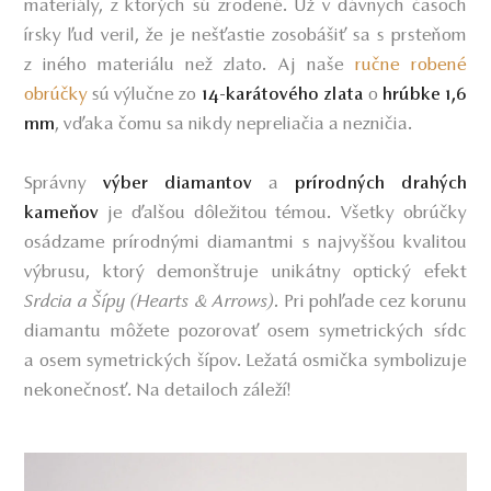
materiály, z ktorých sú zrodené. Už v dávnych časoch
írsky ľud veril, že je nešťastie zosobášiť sa s prsteňom
z iného materiálu než zlato. Aj naše
ručne robené
obrúčky
sú výlučne zo
o
14-karátového zlata
hrúbke 1,6
, vďaka čomu sa nikdy nepreliačia a nezničia.
mm
Správny
a
výber diamantov
prírodných drahých
je ďalšou dôležitou témou. Všetky obrúčky
kameňov
osádzame prírodnými diamantmi s najvyššou kvalitou
výbrusu, ktorý demonštruje unikátny optický efekt
Srdcia a Šípy (Hearts & Arrows).
Pri pohľade cez korunu
diamantu môžete pozorovať osem symetrických sŕdc
a osem symetrických šípov. Ležatá osmička symbolizuje
nekonečnosť. Na detailoch záleží!