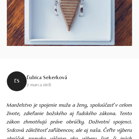
Ľubica Sekerková
ĽS
7. marca 2018
Manželstvo je spojenie muža a ženy, spoluúčasť v celom
živote, zdieľanie božského aj ľudského zákona. Tento
zákon zhmotňujú práve obrúčky. Doživotní spojenci.
Srdcová záležitosť zaľúbencov, ale aj naša. Čeľte výberu
obrúčok rovnako vášnivo ako výberu šiat či iných