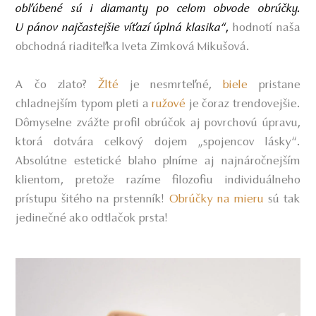
obľúbené sú i diamanty po celom obvode obrúčky.
U pánov najčastejšie víťazí úplná klasika“
,
hodnotí naša
obchodná riaditeľka Iveta Zimková Mikušová.
A čo zlato?
Žlté
je nesmrteľné,
biele
pristane
chladnejším typom pleti a
ružové
je čoraz trendovejšie.
Dômyselne zvážte profil obrúčok aj povrchovú úpravu,
ktorá dotvára celkový dojem „spojencov lásky“.
Absolútne estetické blaho plníme aj najnáročnejším
klientom, pretože razíme filozofiu individuálneho
prístupu šitého na prstenník!
Obrúčky na mieru
sú tak
jedinečné ako odtlačok prsta!