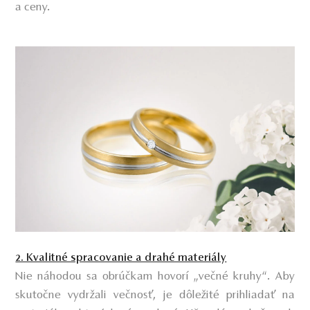
a ceny.
2. Kvalitné spracovanie a drahé materiály
Nie náhodou sa obrúčkam hovorí „večné kruhy“. Aby
skutočne vydržali večnosť, je dôležité prihliadať na