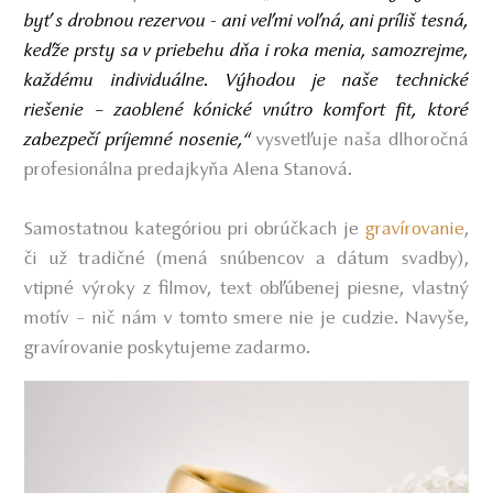
byť s drobnou rezervou - ani veľmi voľná, ani príliš tesná,
keďže prsty sa v priebehu dňa i roka menia, samozrejme,
každému individuálne. Výhodou je naše technické
riešenie – zaoblené kónické vnútro komfort fit, ktoré
zabezpečí príjemné nosenie,“
vysvetľuje naša dlhoročná
profesionálna predajkyňa Alena Stanová.
Samostatnou kategóriou pri obrúčkach je
gravírovanie
,
či už tradičné (mená snúbencov a dátum svadby),
vtipné výroky z filmov, text obľúbenej piesne, vlastný
motív – nič nám v tomto smere nie je cudzie. Navyše,
gravírovanie poskytujeme zadarmo.