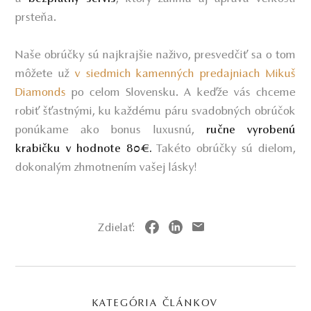
prsteňa.
Naše obrúčky sú najkrajšie naživo, presvedčiť sa o tom
môžete už
v siedmich kamenných predajniach Mikuš
Diamonds
po celom Slovensku. A keďže vás chceme
robiť šťastnými, ku každému páru svadobných obrúčok
ponúkame ako bonus luxusnú,
ručne vyrobenú
Takéto obrúčky sú dielom,
krabičku v hodnote 80€.
dokonalým zhmotnením vašej lásky!
Zdielať:
KATEGÓRIA ČLÁNKOV