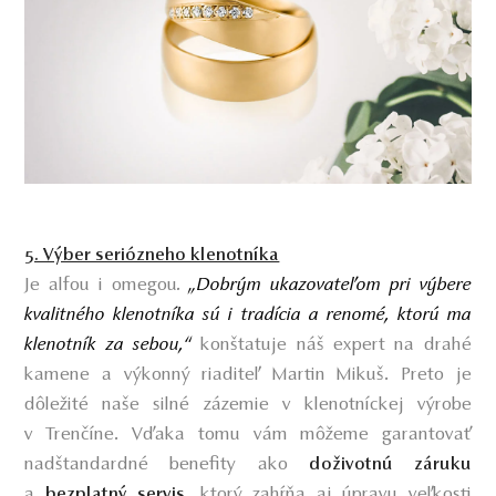
5. Výber seriózneho klenotníka
Je alfou i omegou
.
„Dobrým ukazovateľom pri výbere
kvalitného klenotníka sú i tradícia a renomé, ktorú ma
klenotník za sebou,“
konštatuje náš expert na drahé
kamene a výkonný riaditeľ Martin Mikuš. Preto je
dôležité naše silné zázemie v klenotníckej výrobe
v Trenčíne. Vďaka tomu vám môžeme garantovať
nadštandardné benefity ako
doživotnú záruku
a
, ktorý zahŕňa aj úpravu veľkosti
bezplatný servis