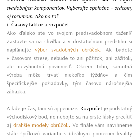
svadobných komponentov. Vyberajte spoločne – srdcom,
aj rozumom. Ako na to?
1. Časový faktor a rozpočet
Ako ďaleko ste vo svojom predsvadobnom ťažení?
Zastavte sa na chvíľku a v dostatočnom predstihu si
naplánujte
výber svadobných obrúčok.
Ak budete
v časovom strese, nebude to ani pôžitok, ani zážitok,
ale nevyhnutná povinnosť. Okrem toho, samotná
výroba môže trvať niekoľko týždňov a čím
špecifickejšie požiadavky, tým časovo náročnejšia
zákazka.
A kde je čas, tam sú aj peniaze.
je podstatný
Rozpočet
východiskový bod, no nebojte sa na prste lásky precítiť
aj
drahšie modely obrúčok.
Vo finále vám navrhneme
stále špičkovú variantu s ideálnym pomerom kvality