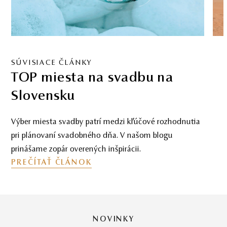
SÚVISIACE ČLÁNKY
Je svadba v zahraničí splnený
sen?
Túžite po exotickej svadbe v zahraničí? Prečítajte si, na
čo všetko treba myslieť, aby bola vaša svadba nielen
symbolická, ale aj právoplatná.
PREČÍTAŤ ČLÁNOK
NOVINKY