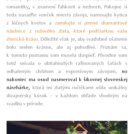
romantiky
v znamení ľahkosti a nežnosti
Pokojne si
,
.
teda nasaďte venček miesto závoja, namixujte kyticu
z lúčnych kvetov a
zamilujte si jemné diamantové
náušnice z ružového zlata, ktoré podčiarknu vašu
éterickú krásu.
Dôležité však je, aby svadobné ošatenie
bolo nielen krásne, ale aj pohodlné. Priznám sa,
k tomuto poznaniu som musela dospieť. Pôvodne som
totiž snívala o obtiahnutých rafinovaných šatách s
odhaleným chrbtom a expresívnym závojom,
no
nakoniec ma osud nasmeroval k šikovnej slovenskej
ktorá mi zlatými ručičkami ušila unikátny
návrhárke
,
dizajnérsky kúsok – v každom ohľade vhodným na
svadbu v prírode.