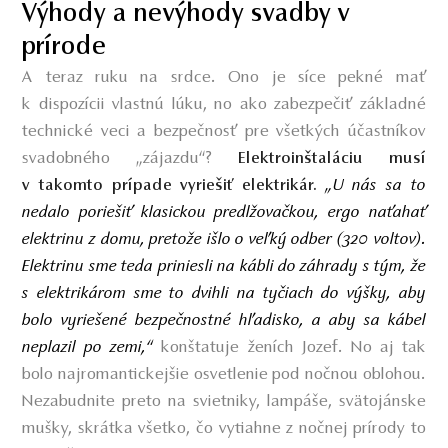
Výhody a nevýhody svadby v
prírode
A teraz ruku na srdce. Ono je síce pekné mať
k dispozícii vlastnú lúku, no ako zabezpečiť základné
technické veci a bezpečnosť pre všetkých účastníkov
svadobného „zájazdu“?
Elektroinštaláciu musí
„U nás sa to
v takomto prípade vyriešiť elektrikár.
nedalo poriešiť klasickou predlžovačkou, ergo naťahať
elektrinu z domu, pretože išlo o veľký odber (320 voltov).
Elektrinu sme teda priniesli na kábli do záhrady s tým, že
s elektrikárom sme to dvihli na tyčiach do výšky, aby
bolo vyriešené bezpečnostné hľadisko, a aby sa kábel
neplazil po zemi,“
konštatuje ženích Jozef. No aj tak
bolo najromantickejšie osvetlenie pod nočnou oblohou.
Nezabudnite preto na svietniky, lampáše, svätojánske
mušky, skrátka všetko, čo vytiahne z nočnej prírody to