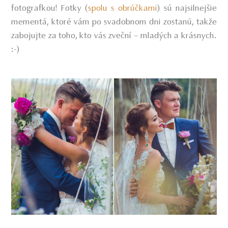
fotografkou! Fotky (
spolu s obrúčkami
) sú najsilnejšie
mementá, ktoré vám po svadobnom dni zostanú, takže
zabojujte za toho, kto vás zveční – mladých a krásnych.
:-)