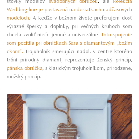
stovky modelov
svadobných obrúčok
,
kolekcia
ale
Wedding line je postavená na desiatkach nadčasových
modeloch
.
A keďže v bežnom živote preferujem dosť
výrazné šperky a doplnky, pri večných kruhoch som
chcela zvoliť niečo jemné a univerzálne.
Toto spojenie
som pocítila pri obrúčkach Sara s diamantovým „božím
okom“.
Trojuholník smerujúci nadol, v centre ktorého
tróni prírodný diamant, reprezentuje ženský princíp,
pánska obrúčka
s klasickým trojuholníkom, prirodzene,
,
mužský princíp.