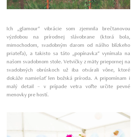
Ich „glamour“ vibrácie som zjemnila brečtanovou
výzdobou na prírodnej slávobrane (ktorá bola,
mimochodom, svadobným darom od nášho blízkeho
priateľa), a takisto sa táto „popínavka“ vynímala na
našom svadobnom stole. Vetvičky z mäty priepornej na
svadobných obrúskoch už iba otvárali vône, ktoré
dokáže namiešať len božská príroda. A pripomínam i
malý detail – v prípade vetra voľte určite pevné
menovky pre hostí.