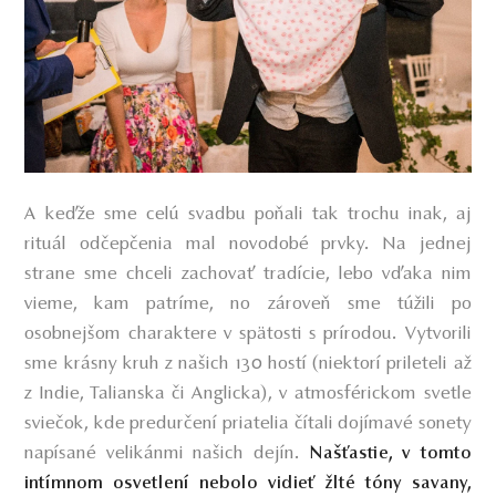
A keďže sme celú svadbu poňali tak trochu inak, aj
rituál odčepčenia mal novodobé prvky. Na jednej
strane sme chceli zachovať tradície, lebo vďaka nim
vieme, kam patríme, no zároveň sme túžili po
osobnejšom charaktere v spätosti s prírodou. Vytvorili
sme krásny kruh z našich 130 hostí (niektorí prileteli až
z Indie, Talianska či Anglicka), v atmosférickom svetle
sviečok, kde predurčení priatelia čítali dojímavé sonety
napísané velikánmi našich dejín.
Našťastie, v tomto
intímnom osvetlení nebolo vidieť žlté tóny savany,