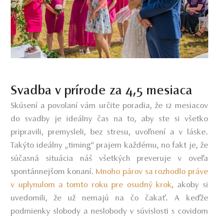
Svadba v prírode za 4,5 mesiaca
Skúsení a povolaní vám určite poradia, že 12 mesiacov
do svadby je ideálny čas na to, aby ste si všetko
pripravili, premysleli, bez stresu, uvoľnení a v láske.
Takýto ideálny „timing“ prajem každému, no fakt je, že
súčasná situácia náš všetkých preveruje v oveľa
spontánnejšom konaní.
Mnoho párov sa rozhodlo práve
v uplynulom a tomto roku pre osudný krok
akoby si
,
uvedomili, že už nemajú na čo čakať. A keďže
podmienky slobody a neslobody v súvislosti s covidom