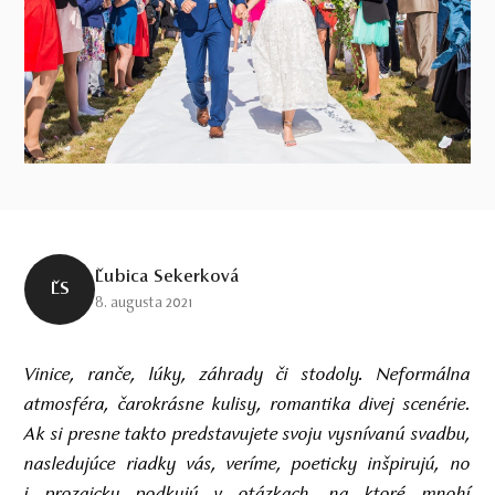
Ľubica Sekerková
ĽS
8. augusta 2021
Vinice, ranče, lúky, záhrady či stodoly. Neformálna
atmosféra, čarokrásne kulisy, romantika divej scenérie.
Ak si presne takto predstavujete svoju vysnívanú svadbu,
nasledujúce riadky vás, veríme, poeticky inšpirujú, no
i prozaicky podkujú v otázkach, na ktoré mnohí