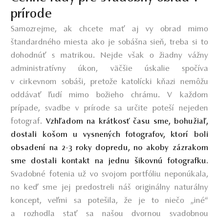
prírode
Samozrejme, ak chcete mať aj vy obrad mimo
štandardného miesta ako je sobášna sieň, treba si to
dohodnúť s matrikou. Nejde však o žiadny vážny
administratívny úkon, väčšie úskalie spočíva
v cirkevnom sobáši, pretože katolícki kňazi nemôžu
oddávať ľudí mimo božieho chrámu. V každom
prípade, svadbe v prírode sa určite poteší nejeden
fotograf.
Vzhľadom na krátkosť času sme, bohužiaľ,
dostali košom u vysnených fotografov, ktorí boli
obsadení na 2-3 roky dopredu, no akoby zázrakom
sme dostali kontakt na jednu šikovnú fotografku.
Svadobné fotenia už vo svojom portfóliu neponúkala,
no keď sme jej predostreli náš originálny naturálny
koncept, veľmi sa potešila, že je to niečo „iné“
a rozhodla stať sa našou dvornou svadobnou