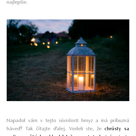
najlepšie.
Napadol vám v tejto súvislosti hmyz a iná príbuzná
háveď? Tak čítajte ďalej. Vedeli ste, že
chrústy sa