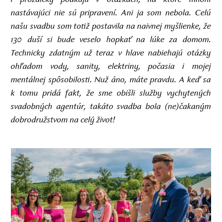
nastávajúci nie sú pripravení. Ani ja som nebola. Celú
našu svadbu som totiž postavila na naivnej myšlienke, že
130 duší si bude veselo hopkať na lúke za domom.
Technicky zdatným už teraz v hlave nabiehajú otázky
ohľadom vody, sanity, elektriny, počasia i mojej
mentálnej spôsobilosti. Nuž áno, máte pravdu. A keď sa
k tomu pridá fakt, že sme obišli služby vychytených
svadobných agentúr, takáto svadba bola (ne)čakaným
dobrodružstvom na celý život!