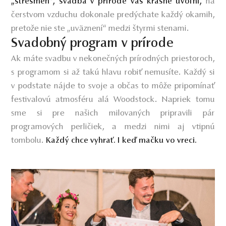
na
„stresmen“, svadba v prírode vás krásne uvoľní,
čerstvom vzduchu dokonale predýchate každý okamih,
pretože nie ste „uväznení“ medzi štyrmi stenami.
Svadobný program v prírode
Ak máte svadbu v nekonečných prírodných priestoroch,
s programom si až takú hlavu robiť nemusíte. Každý si
v podstate nájde to svoje a občas to môže pripomínať
festivalovú atmosféru alá Woodstock. Napriek tomu
sme si pre našich milovaných pripravili pár
programových perličiek, a medzi nimi aj vtipnú
tombolu.
Každý chce vyhrať. I keď mačku vo vreci.