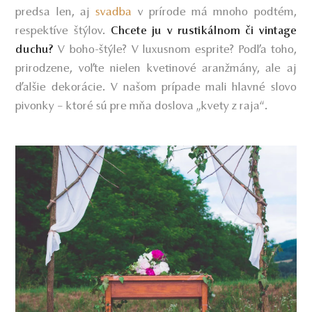
predsa len, aj
svadba
v prírode má mnoho podtém,
respektíve štýlov.
Chcete ju v rustikálnom či vintage
V boho-štýle? V luxusnom esprite? Podľa toho,
duchu?
prirodzene, voľte nielen kvetinové aranžmány, ale aj
ďalšie dekorácie. V našom prípade mali hlavné slovo
pivonky – ktoré sú pre mňa doslova „kvety z raja“.