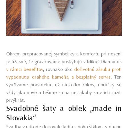
Okrem prepracovanej symboliky a komfortu pri nosení
je úžasné, že gravírovanie poskytujú v Mikuš Diamonds
v rámci benefitov
,
rovnako ako
doživotnú záruku proti
vypadnutiu drahého kameňa a bezplatný servis
.
Ten
využívame pravidelne už niekoľko rokov, obrúčky sú
vždy ako nové a tešíme sa na ne, akoby sme ich zažili
prvýkrát.
Svadobné šaty a oblek „made in
Slovakia“
Svadby v prírode dokonale ladia s boho štýlom, v duchu