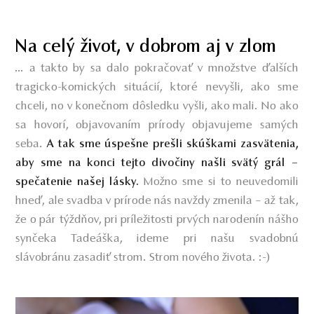
Na celý život, v dobrom aj v zlom
...
a takto by sa dalo pokračovať v množstve ďalších
tragicko-komických situácií, ktoré nevyšli, ako sme
chceli, no v konečnom dôsledku vyšli, ako mali. No ako
sa hovorí, objavovaním prírody objavujeme samých
seba.
A tak sme úspešne prešli skúškami zasvätenia,
aby sme na konci tejto divočiny našli svätý grál –
Možno sme si to neuvedomili
spečatenie našej lásky.
hneď, ale svadba v prírode nás navždy zmenila – až tak,
že o pár týždňov, pri príležitosti prvých narodenín nášho
synčeka Tadeáška, ideme pri našu svadobnú
slávobránu zasadiť strom. Strom nového života. :-)