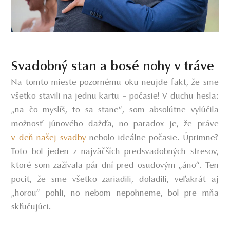
Svadobný stan a bosé nohy v tráve
Na tomto mieste pozornému oku neujde fakt, že sme
všetko stavili na jednu kartu – počasie! V duchu hesla:
„na čo myslíš, to sa stane“, som absolútne vylúčila
možnosť júnového dažďa, no paradox je, že práve
v deň našej svadby
nebolo ideálne počasie. Úprimne?
Toto bol jeden z najväčších predsvadobných stresov,
ktoré som zažívala pár dní pred osudovým „áno“. Ten
pocit, že sme všetko zariadili, doladili, veľakrát aj
„horou“ pohli, no nebom nepohneme, bol pre mňa
skľučujúci.