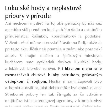
Lukulské hody a neplastové
príbory v prírode
Ani nechcem myslieť na to, aké peniažky by nás cez
agentúru stál prenájom kuchynského riadu a ostatného
príslušenstva, čašníkov, koordinátorov a podobne.
V živote však máme obrovské šťastie na ľudí, takže aj
pri tejto akcii fičali naši priatelia a známi ako pozemskí
anjeli. S mojím mužom a špičkovým miestnym
kuchárom sme vyskladali doslova lukulské hody,
z lokálnych bio-eko surovín.
Pri hlavnom menu sme
rozmaznávali chuťové bunky pstruhom, grilovaným
Hostia si sami čapovali pivo
oštiepkom či stejkom.
a kofolu a divili sa, aká dobrá môže byť dobrá divina!
Strieborné príbory len tak štrngali, za čo vďačíme
majiteľovi istej cateringovej agentúry, v ktorej kedysi