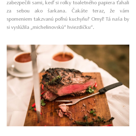
zabezpečili sami, keď si rolky toaletného papiera ťahali
za sebou ako šarkana. Čakáte teraz, že vám
spomeniem takzvanú poľnú kuchyňu? Omyl! Tá naša by
si vyslúžila „michelinovskú“ hviezdičku“.