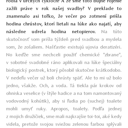
rodia v určitých cykloch? A že sme toto bujné rojenie
zažili práve v rok našej svadby? V preklade to
znamenalo asi toľko, že večer po zotmení prišla
hodina chrústov, ktorí lietali na lúke ako najatí, aby
Na túto
následne udrela hodina netopierov.
skutočnosť som prišla týždeň pred svadbou a myslela
som, že zošaliem. Našťastie existujú ujovia deratizéri.
No keďže sme nechceli použiť chemické "zbrane",
v sobotné svadobné ráno aplikovali na lúke špeciálny
biologický postrek, ktorý pôsobil skutočne krátkodobo.
V nedeľu večer už boli chrústy späť. Ale to mi už bolo
jedno, všakže. Och, a voda. Tá tiekla pár krokov od
ohniska veselice (v štýle hadice a na tom namontovaný
vodovodný kohútik), aby si ľudia po (suchej) toalete
mohli umyť ruky. Apropos, toalety. Podľa jednej
z mojich družičiek, sme mali najkrajšie toi-toi, aké kedy
videla, pretože svojou sviežou zelenou farbou splývali