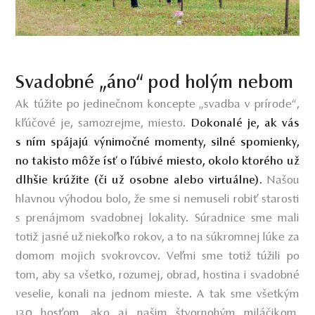
Svadobné „áno“ pod holým nebom
Ak túžite po jedinečnom koncepte „svadba v prírode“,
kľúčové je, samozrejme, miesto.
Dokonalé je, ak vás
s ním spájajú výnimočné momenty, silné spomienky,
no takisto môže ísť o ľúbivé miesto, okolo ktorého už
Našou
dlhšie krúžite (či už osobne alebo virtuálne).
hlavnou výhodou bolo, že sme si nemuseli robiť starosti
s prenájmom svadobnej lokality. Súradnice sme mali
totiž jasné už niekoľko rokov, a to na súkromnej lúke za
domom mojich svokrovcov. Veľmi sme totiž túžili po
tom, aby sa všetko, rozumej, obrad, hostina i svadobné
veselie, konali na jednom mieste. A tak sme všetkým
130 hosťom, ako aj našim štvornohým miláčikom,