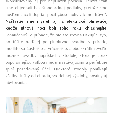
skonštruovaný aj pre nepriazeň počasia. Lenže! Stan
sme objednali bez štandardnej podlahy, pretože sme
hosťom chceli dopriať pocit „bosé nohy v letnej tráve“.
Našťastie sme mysleli aj na elektrické ohrievače,
keďže júnové noci boli toho roku chladnejšie.
Ponaučenie? V prípade, že nie ste zrovna riskujúci typ,
no túžite naďalej po plnokrvnej svadbe v prírode,
modlite sa častejšie a vrúcnejšie, alebo skrátka zvoľte
možnosť svadby napríklad v stodole, ktorá je čoraz
populárnejšou voľbou medzi nastávajúcimi a perfektne
splní požadovaný účel. Niektoré stodoly ponúkajú
všetky služby od obradu, svadobnej výzdoby, hostiny aj
ubytovania.