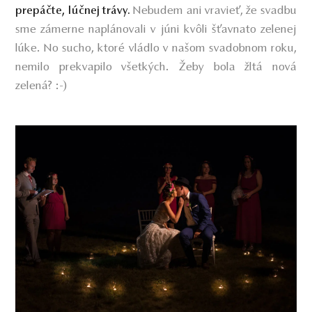
Nebudem ani vravieť, že svadbu
prepáčte, lúčnej trávy.
sme zámerne naplánovali v júni kvôli šťavnato zelenej
lúke. No sucho, ktoré vládlo v našom svadobnom roku,
nemilo prekvapilo všetkých. Žeby bola žltá nová
zelená? :-)