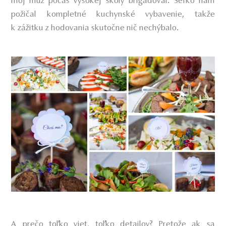
môj muž počas vysokej školy brigádoval. Šéfko nám
požičal kompletné kuchynské vybavenie, takže
k zážitku z hodovania skutočne nič nechýbalo.
A prečo toľko viet, toľko detailov? Pretože ak sa