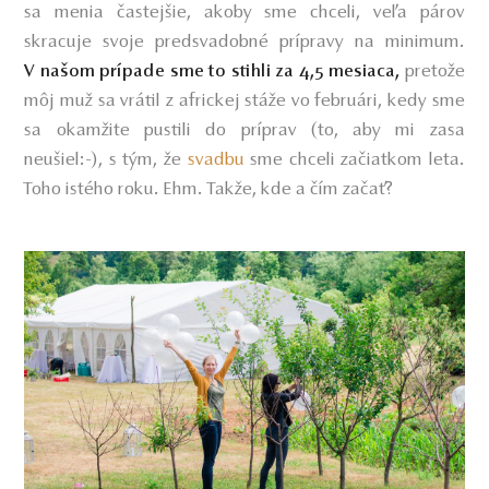
sa menia častejšie, akoby sme chceli, veľa párov
skracuje svoje predsvadobné prípravy na minimum.
pretože
V našom prípade sme to stihli za 4,5 mesiaca
,
môj muž sa vrátil z africkej stáže vo februári, kedy sme
sa okamžite pustili do príprav (to, aby mi zasa
neušiel:-), s tým, že
svadbu
sme chceli začiatkom leta.
Toho istého roku. Ehm. Takže, kde a čím začať?