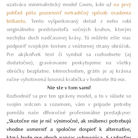
uzatvára minimalistický model Gwen, kde už
na prvý
pohľad púta pozornosť netradičný spôsob osadenia
briliantu
. Tento vyšperkovaný detail z neho robí
originálneho predstaviteľa večných kruhov, ktorým
nechýba duch nadčasovej krásy. Tú môžete ešte viac
podporiť svojským textom z vnútornej strany obrúčok.
Pre akýkoľvek text či symbol sa rozhodnete (aj
dodatočne), gravírovanie poskytujeme na všetky
obrúčky bezplatne. Mimochodom, grátis je aj krásna
ručne vyhotovená luxusná krabička v hodnote 80 eur.
Nie ste v tom sami!
Rozhodnúť sa pre ten správny model, a to v súlade so
svojím srdcom a rozumom, vám v prípade potreby
pomôžu naše dlhoročné profesionálne predajkyne:
„Skutočne nie je nič výnimočné, ak snúbenci potrebujú
vhodne usmerniť a spoločne dospieť k alternatíve,