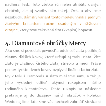
nádhera, lesk.
Toto všetko sú nielen atribúty daných
obrúčok, ale aj svadby ako takej. Och, a aby sme
nezabudli,
dámsky variant tohto modelu vyniká jedným
žiarivým briliantom ručne osadeným v štýlovom
dizajne
, ktorý tvorí takzvaná slza (kvapka) hojnosti.
4. Diamantové obrúčky Mercy
Ako sme si povedali, pevnosť a odolnosť zlata posilňujú
zliatiny ďalších kovov, ktoré určujú aj farbu zlata. Žlté
zlato je zliatinou čistého zlata, striebra a medi. Práve
pomer týchto dvoch kovov ovplyvní finálnu farbu zlata.
My v Mikuš Diamonds si zlato miešame sami, a tak je
jeho výsledný odtieň akýmsi rukopisom nášho
rodinného klenotníctva. Tento rukopis sa následne
pretavuje aj do dizajnov našich obrúčok v kolekcii
Wedding line, kde sme vás nechceli zahrnúť stovkami