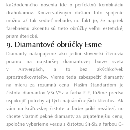
každodenného nosenia ide o perfektnú kombináciu
drahokamov.
Konzervatívnym dušiam toto spojenie
možno až tak sedieť nebude, no fakt je, že napriek
farebnému akcentu sú tieto obrúčky veľmi estetické,
priam éterické.
9. Diamantové obrúčky Esme
Diamanty nakupujeme ako jediní slovenskí členovia
priamo na najstaršej diamantovej burze sveta
v Antverpách, a to bez akýchkoľvek
sprostredkovateľov. Vieme teda zabezpečiť diamanty
na mieru za rozumnú cenu. Naším štandardom je
čistota diamantov VS1-VS2 a farba E-F, túžime predsa
uspokojiť potreby aj tých najnáročnejších klientov. Ak
vám na kráľovskej čistote a farbe príliš nezáleží, no
chcete vlastniť pekné diamanty za prijateľnejšiu cenu,
spoločne vyberieme verziu s čistotou SI1-SI2 a farbou G-