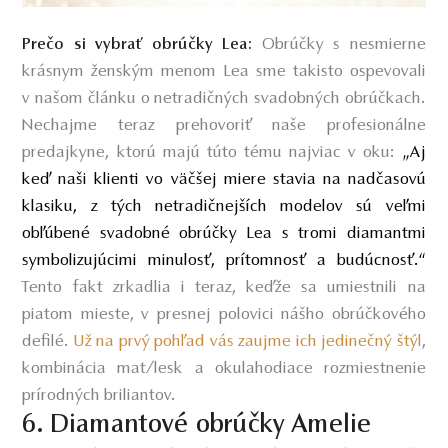
Obrúčky s nesmierne
Prečo si vybrať obrúčky Lea:
krásnym ženským menom Lea sme takisto ospevovali
v našom článku o netradičných svadobných obrúčkach.
Nechajme teraz prehovoriť naše profesionálne
predajkyne, ktorú majú túto tému najviac v oku:
„Aj
keď naši klienti vo väčšej miere stavia na nadčasovú
klasiku, z tých netradičnejších modelov sú veľmi
obľúbené svadobné obrúčky Lea s tromi diamantmi
symbolizujúcimi minulosť, prítomnosť a budúcnosť.“
Tento fakt zrkadlia i teraz, keďže sa umiestnili na
piatom mieste, v presnej polovici nášho obrúčkového
defilé.
Už na prvý pohľad vás zaujme ich jedinečný štýl
,
kombinácia mat/lesk a okulahodiace rozmiestnenie
prírodných briliantov.
6. Diamantové obrúčky Amelie