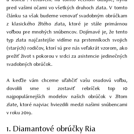
pred vašimi očami vo všetkých druhoch zlata. V tomto
článku sa však budeme venovať svadobným obrúčkam
z klasického žltého zlata, ktoré je stále primárnou
voľbou pre mnohých snúbencov. Dojímavé je, že tento
typ zlata najčastejšie vidíme na prstenníkoch svojich
(starých) rodičov, ktorí sú pre nás veľakrát vzorom, ako
prežiť život s pokorou v srdci za asistencie jedinečných
svadobných obrúčok.
A keďže vám chceme uľahčiť vašu osudovú voľbu,
dovolili sme si zostaviť rebríček top 10
najpopulárnejších modelov našich obrúčok v žltom
zlate, ktoré najviac hviezdili medzi našimi snúbencami
v roku 2019.
1. Diamantové obrúčky Ria