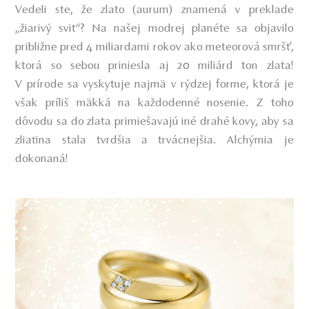
Vedeli ste, že zlato (aurum) znamená v preklade
„žiarivý svit“? Na našej modrej planéte sa objavilo
približne pred 4 miliardami rokov ako meteorová smršť,
ktorá so sebou priniesla aj 20 miliárd ton zlata!
V prírode sa vyskytuje najmä v rýdzej forme, ktorá je
však príliš mäkká na každodenné nosenie. Z toho
dôvodu sa do zlata primiešavajú iné drahé kovy, aby sa
zliatina stala tvrdšia a trvácnejšia. Alchýmia je
dokonaná!