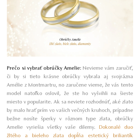
Nevieme vám zaručiť,
Prečo si vybrať obrúčky Amelie:
či by si tieto krásne obrúčky vybrala aj svojrázna
Amélie z Montmartru, no zaručene vieme, že vás tento
model natoľko oslovil, že ste ho vyšvihli na šieste
miesto v popularite. Ak sa neviete rozhodnúť, aké zlato
by malo hrať prím vo vašich večných kruhoch, prípadne
bežne nosíte šperky v rôznom type zlata, obrúčky
Amelie vyriešia všetky vaše dilemy.
Dokonalé duo
žltého a bieleho zlata dopĺňa estetický briliantík