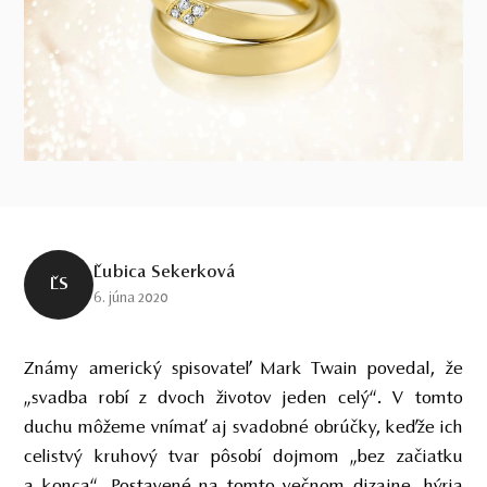
Ľubica Sekerková
ĽS
6. júna 2020
Známy americký spisovateľ Mark Twain povedal, že
„svadba robí z dvoch životov jeden celý“. V tomto
duchu môžeme vnímať aj svadobné obrúčky, keďže ich
celistvý kruhový tvar pôsobí dojmom „bez začiatku
a konca“. Postavené na tomto večnom dizajne, hýria