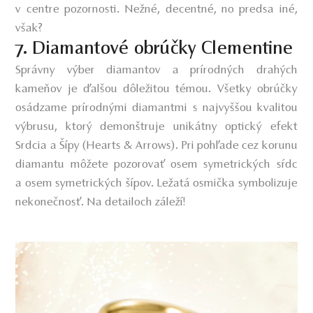
v centre pozornosti. Nežné, decentné, no predsa iné,
však?
7. Diamantové obrúčky Clementine
Správny výber diamantov a prírodných drahých
kameňov je ďalšou dôležitou témou. Všetky obrúčky
osádzame prírodnými diamantmi s najvyššou kvalitou
výbrusu, ktorý demonštruje unikátny optický efekt
Srdcia a Šípy (Hearts & Arrows).
Pri pohľade cez korunu
diamantu môžete pozorovať osem symetrických sŕdc
a osem symetrických šípov. Ležatá osmička symbolizuje
nekonečnosť. Na detailoch záleží!