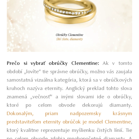
:
Ak v tomto
Prečo si vybrať obrúčky Clementine
období „lovíte“ tie správne obrúčky, možno vás zaujala
samostatná vizuálna kategória, ktorá sa v obrúčkových
kruhoch nazýva
eternity
. Anglický preklad tohto slova
znamená „večnosť“ a inými slovami ide o obrúčky,
ktoré po celom obvode dekorujú diamanty.
Dokonalým, priam nadpozemsky krásnym
predstaviteľom eternity obrúčok je model Clementine
,
ktorý kvalitne reprezentuje myšlienku čistých línií. Tie
po celom obvode zdobia mnohopočetné diamanty. A