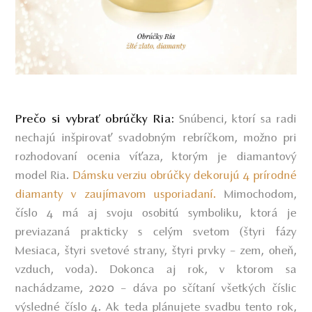
Prečo si vybrať obrúčky Ria:
Snúbenci, ktorí sa radi
nechajú inšpirovať svadobným rebríčkom, možno pri
rozhodovaní ocenia víťaza, ktorým je diamantový
model Ria.
Dámsku verziu obrúčky dekorujú 4 prírodné
diamanty v zaujímavom usporiadaní.
Mimochodom,
číslo 4 má aj svoju osobitú symboliku, ktorá je
previazaná prakticky s celým svetom (štyri fázy
Mesiaca, štyri svetové strany, štyri prvky – zem, oheň,
vzduch, voda). Dokonca aj rok, v ktorom sa
nachádzame, 2020 – dáva po sčítaní všetkých číslic
výsledné číslo 4. Ak teda plánujete svadbu tento rok,