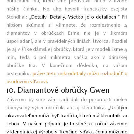
obrúčkami Ria, ktoré sme predstavili hneď v úvode
nášho článku. No ako hovoril francúzsky esejista
Stendhal:
„Detaily. Detaily. Všetko je o detailoch
.“
Pri
hlbšom skúmaní si všimnete, že rozmiestnenie 4
diamantov v obrúčkach Esme nie je v šikmom
usporiadaní, ale v pravidelných líniách štvorca. Rozdiel
je aj v šírke dámskej obrúčky, ktorá je v modeli Esme 4
mm, teda o pol milimetra väčšia ako v dámskej
obrúčke Ria. V konečnom dôsledku, na vašom
prstenníku,
práve tieto mikrodetaily môžu rozhodnúť o
osudovom víťazovi
.
10. Diamantové obrúčky Gwen
Záverom by sme vám radi dali do pozornosti nielen
dômyselný výber obrúčok, ale aj klenotníka.
„Určitým
ukazovateľom môže byť tradícia, ktorú má klenotník za
sebou. V našom prípade je to silné 20-ročné zázemie
v klenotníckej výrobe v Trenčíne, vďaka čomu môžeme