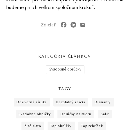
ktorá bude pre oboch najviac vyhovujúca
.
S radosťou
budeme pri ich veľkom spoločnom kroku“.
Zdielať:
KATEGÓRIA ČLÁNKOV
Svadobné obrúčky
TAGY
doživotná záruka
bezplatný servis
diamanty
svadobné obrúčky
obrúčky na mieru
safír
žlté zlato
top obrúčky
top rebríček