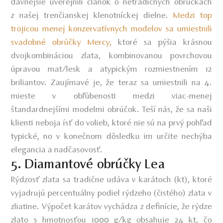
dávnejšie uverejnili článok o netradičných obrúčkach
z našej trenčianskej klenotníckej dielne.
Medzi top
trojicou menej konzervatívnych modelov sa umiestnili
svadobné obrúčky Mercy,
ktoré sa pýšia krásnou
dvojkombináciou zlata, kombinovanou povrchovou
úpravou mat/lesk a atypickým rozmiestnením 12
briliantov. Zaujímavé je, že teraz sa umiestnili na 4.
mieste v obľúbenosti medzi viac-menej
štandardnejšími modelmi obrúčok. Teší nás, že sa naši
klienti neboja ísť do volieb, ktoré nie sú na prvý pohľad
typické, no v konečnom dôsledku im určite nechýba
elegancia a nadčasovosť.
5. Diamantové obrúčky Lea
Rýdzosť zlata sa tradične udáva v karátoch (kt), ktoré
vyjadrujú percentuálny podiel rýdzeho (čistého) zlata v
zliatine. Výpočet karátov vychádza z definície, že rýdze
zlato s hmotnosťou 1000 g/kg obsahuje 24 kt, čo