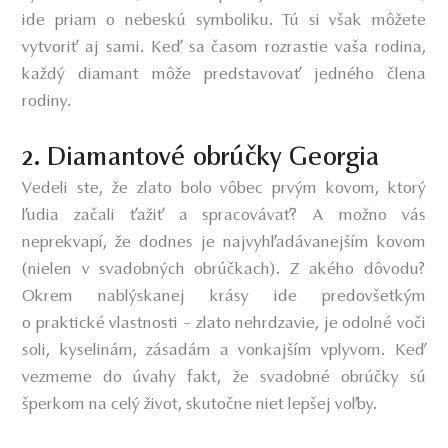
ide priam o nebeskú symboliku. Tú si však môžete
vytvoriť aj sami. Keď sa časom rozrastie vaša rodina,
každý diamant môže predstavovať jedného člena
rodiny.
2. Diamantové obrúčky Georgia
Vedeli ste, že zlato bolo vôbec prvým kovom, ktorý
ľudia začali ťažiť a spracovávať? A možno vás
neprekvapí, že dodnes je najvyhľadávanejším kovom
(nielen v svadobných obrúčkach). Z akého dôvodu?
Okrem nablýskanej krásy ide predovšetkým
o praktické vlastnosti – zlato ​nehrdzavie,
je odolné voči
soli, kyselinám, zásadám a vonkajším vplyvom. Keď
vezmeme do úvahy fakt, že svadobné obrúčky sú
šperkom na celý život, skutočne niet lepšej voľby.