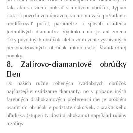
tak, ako sa vieme pohrať s motívom obrúčok, typom
zlata či povrchovou úpravou, vieme na vaše požiadanie
modifikovať počet, parametre a spôsob osadenia
jednotlivých diamantov. Výnimkou nie je ani zmena
šírky pôvodných obrúčok alebo zhotovenie vysnívaných
personalizovaných obrúčok mimo našej štandardnej
ponuky.
8. Zafírovo-diamantové obrúčky
Elen
Do našich ručne robených svadobných obrúčok
najčastejšie osádzame diamanty, no v prípade iných
farebných drahokamových preferencií nie je problém
osadiť do obrúčok v podstate čokoľvek, z praktického
hľadiska (stupeň tvrdosti drahokamu) napríklad rubíny
a zafíry.