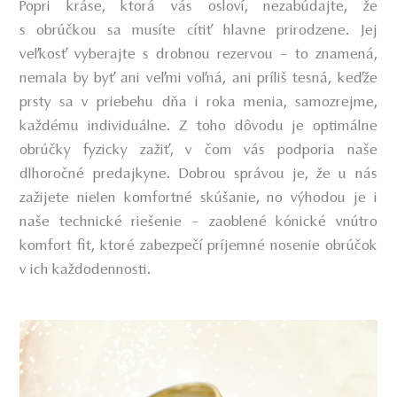
Popri kráse, ktorá vás osloví, nezabúdajte, že
s obrúčkou sa musíte cítiť hlavne prirodzene. Jej
veľkosť vyberajte s drobnou rezervou – to znamená,
nemala by byť ani veľmi voľná, ani príliš tesná, keďže
prsty sa v priebehu dňa i roka menia, samozrejme,
každému individuálne. Z toho dôvodu je optimálne
obrúčky fyzicky zažiť, v čom vás podporia naše
dlhoročné predajkyne. Dobrou správou je, že u nás
zažijete nielen komfortné skúšanie, no výhodou je i
naše technické riešenie – zaoblené kónické vnútro
komfort fit, ktoré zabezpečí príjemné nosenie obrúčok
v ich každodennosti.