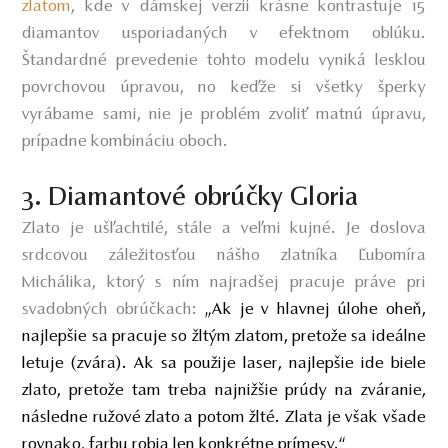
zlatom
, kde v dámskej verzii krásne kontrastuje 15
diamantov usporiadaných v efektnom oblúku.
Štandardné prevedenie tohto modelu vyniká lesklou
povrchovou úpravou, no keďže si všetky šperky
vyrábame sami, nie je problém zvoliť matnú úpravu,
prípadne kombináciu oboch.
3. Diamantové obrúčky Gloria
Zlato je ušľachtilé, stále a veľmi kujné. Je doslova
srdcovou záležitosťou nášho zlatníka Ľubomíra
Michálika, ktorý s ním najradšej pracuje práve pri
svadobných obrúčkach:
„
Ak je v hlavnej úlohe oheň,
najlepšie sa pracuje so žltým zlatom, pretože sa ideálne
letuje (zvára). Ak sa použije laser, najlepšie ide biele
zlato, pretože tam treba najnižšie prúdy na zváranie,
následne ružové zlato a potom žlté. Zlata je však všade
rovnako, farbu robia len konkrétne prímesy.“