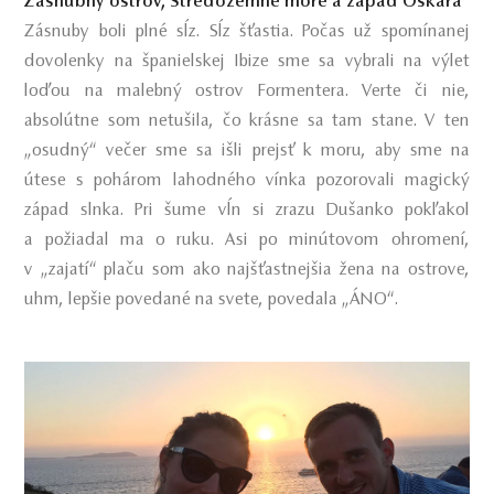
Zásnubný ostrov, Stredozemné more a západ Oskara
Zásnuby boli plné sĺz. Sĺz šťastia. Počas už spomínanej
dovolenky na španielskej Ibize sme sa vybrali na výlet
loďou na malebný ostrov Formentera. Verte či nie,
absolútne som netušila, čo krásne sa tam stane. V ten
„osudný“ večer sme sa išli prejsť k moru, aby sme na
útese s pohárom lahodného vínka pozorovali magický
západ slnka. Pri šume vĺn si zrazu Dušanko pokľakol
a požiadal ma o ruku. Asi po minútovom ohromení,
v „zajatí“ plaču som ako najšťastnejšia žena na ostrove,
uhm, lepšie povedané na svete, povedala „ÁNO“.