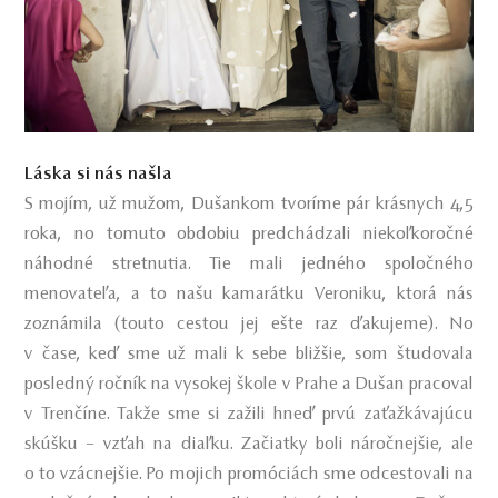
Láska si nás našla
S mojím, už mužom, Dušankom tvoríme pár krásnych 4,5
roka, no tomuto obdobiu predchádzali niekoľkoročné
náhodné stretnutia. Tie mali jedného spoločného
menovateľa, a to našu kamarátku Veroniku, ktorá nás
zoznámila (touto cestou jej ešte raz ďakujeme). No
v čase, keď sme už mali k sebe bližšie, som študovala
posledný ročník na vysokej škole v Prahe a Dušan pracoval
v Trenčíne. Takže sme si zažili hneď prvú zaťažkávajúcu
skúšku – vzťah na diaľku. Začiatky boli náročnejšie, ale
o to vzácnejšie. Po mojich promóciách sme odcestovali na