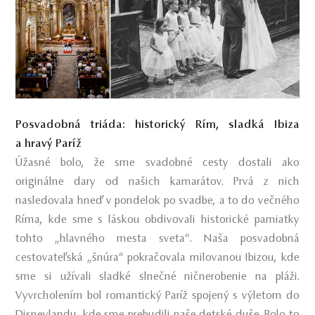
Posvadobná triáda: historický Rím, sladká Ibiza
a hravý Paríž
Úžasné bolo, že sme svadobné cesty dostali ako
originálne dary od našich kamarátov. Prvá z nich
nasledovala hneď v pondelok po svadbe, a to do večného
Ríma, kde sme s láskou obdivovali historické pamiatky
tohto „hlavného mesta sveta“. Naša posvadobná
cestovateľská „šnúra“ pokračovala milovanou Ibizou, kde
sme si užívali sladké slnečné ničnerobenie na pláži.
Vyvrcholením bol romantický Paríž spojený s výletom do
Disneylandu, kde sme prebudili naše detské duše. Bolo to