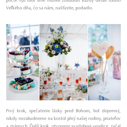
počte 150 ľudí sme museli zosúladiť každý detail nášho
Veľkého dňa, čo sa nám, našťastie, podarilo.
Prvý krok, spečatenie lásky pred Bohom, bol dojemný,
nikdy nezabudneme na kostol plný našej rodiny, priateľov
a známych. Ďalší krok, otvorenie svadobnej veselice, začal