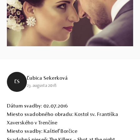
Ľubica Sekerková
ĽS
23. augusta 2018
02.07.2016
Dátum svadby:
Kostol sv. Františka
Miesto svadobn
é
ho obradu:
Xaverského v Trenčíne
Kaštieľ Borčice
Miesto svadby:
The Killers – Shot at the night
Svadobná pieseň: