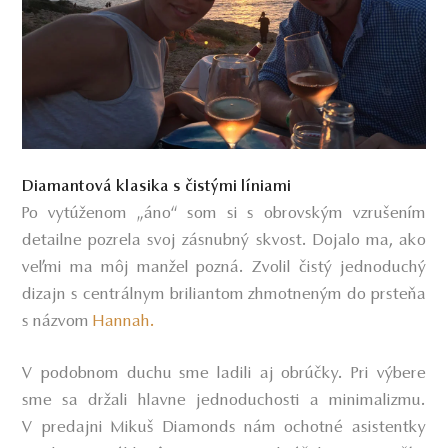
Diamantová klasika s čistými líniami
Po vytúženom „áno“ som si s obrovským vzrušením
detailne pozrela svoj zásnubný skvost. Dojalo ma, ako
veľmi ma môj manžel pozná. Zvolil čistý jednoduchý
dizajn s centrálnym briliantom zhmotneným do prsteňa
s názvom
Hannah.
V podobnom duchu sme ladili aj obrúčky. Pri výbere
sme sa držali hlavne jednoduchosti a minimalizmu.
V predajni Mikuš Diamonds nám ochotné asistentky