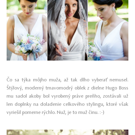
Čo sa týka môjho muža, až tak dlho vyberať nemusel.
Štýlový, moderný tmavomodrý oblek z dielne Hugo Boss
mu sadol akoby bol vyrobený práve preňho, zostávali už
len doplnky na doladenie celkového stylingu, ktoré však
vyriešil pomerne rýchlo. Nuž, je to muž činu. :-)