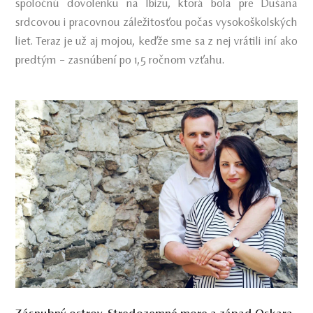
spoločnú dovolenku na Ibizu, ktorá bola pre Dušana
srdcovou i pracovnou záležitosťou počas vysokoškolských
liet. Teraz je už aj mojou, keďže sme sa z nej vrátili iní ako
predtým – zasnúbení po 1,5 ročnom vzťahu.