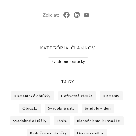
Zdielať:
KATEGÓRIA ČLÁNKOV
Svadobné obrúčky
TAGY
diamantové obrúčky
doživotná záruka
diamanty
obrúčky
svadobné šaty
svadobný deň
svadobné obrúčky
láska
blahoželanie ku svadbe
krabička na obrúčky
dar na svadbu