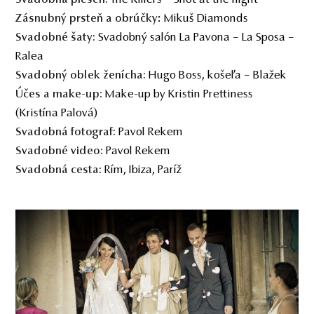
: Mikuš Diamonds
Zásnubný prsteň a
obr
účky
Svadobný salón La Pavona – La Sposa –
Svadobné šaty:
Ralea
Hugo Boss, košeľa – Blažek
Svadobný
oblek
ženícha:
Make-up by Kristin Prettiness
Úč
es a
make-up:
(Kristína Palová)
Pavol Rekem
Svadobná fotograf:
Pavol Rekem
Svadobné video:
Rím, Ibiza, Paríž
Svadobná cesta: