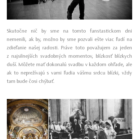
Skutočne nič by sme na tomto fanstastickom dni
nemenili, ak by, možno by sme pozvali ešte viac ľudí na
zdieľanie našej radosti. Práve toto považujem za jeden
z najsilnejších svadobných momentov, blízkosť blízkych
duší. Môžete mať dokonalú svadbu v každom ohľade, ale
ak to neprežívajú s vami ľudia vášmu srdcu blízki, vždy
tam bude čosi chýbať.