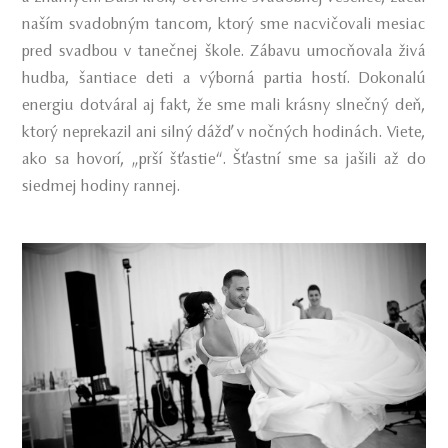
naším svadobným tancom, ktorý sme nacvičovali mesiac
pred svadbou v tanečnej škole. Zábavu umocňovala živá
hudba, šantiace deti a výborná partia hostí. Dokonalú
energiu dotváral aj fakt, že sme mali krásny slnečný deň,
ktorý neprekazil ani silný dážď v nočných hodinách. Viete,
ako sa hovorí, „prší šťastie“. Šťastní sme sa jašili až do
siedmej hodiny rannej.