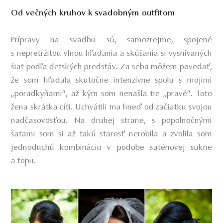
Od večných kruhov k svadobným outfitom
Prípravy na svadbu sú, samozrejme, spojené
s nepretržitou vlnou hľadania a skúšania si vysnívaných
šiat podľa detských predstáv. Za seba môžem povedať,
že som hľadala skutočne intenzívne spolu s mojimi
„poradkyňami“, až kým som nenašla tie „pravé“. Toto
žena skrátka cíti. Uchvátili ma hneď od začiatku svojou
nadčasovosťou. Na druhej strane, s popolnočnými
šatami som si až takú starosť nerobila a zvolila som
jednoduchú kombináciu v podobe saténovej sukne
a topu.