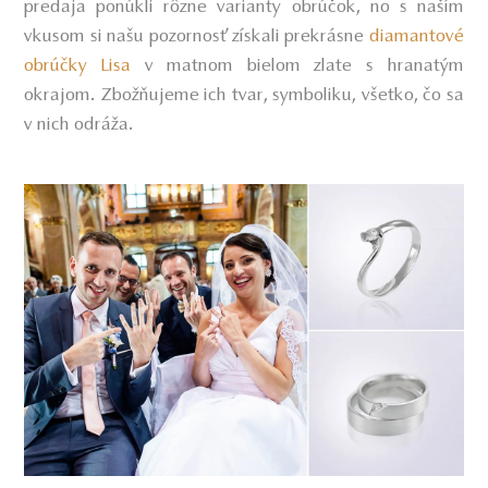
predaja ponúkli rôzne varianty obrúčok, no s naším
vkusom si našu pozornosť získali prekrásne
diamantové
obrúčky Lisa
v matnom bielom zlate s hranatým
okrajom. Zbožňujeme ich tvar, symboliku, všetko, čo sa
v nich odráža.