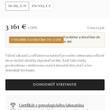
Si1-SI2, G-H
VS1-VS2, E-F
3 161 €
S DPH
Cena za pár
Vyrobíme a doručíme do
VYROBÍME A DORUČÍME DO 21 DNÍ
21 dní
Vážení zákazníci, vzhľadom na nutnosť presného odmerania veľkosti
nie je možné obrúčky objednať on-line. Radi Vám všetky
predvedieme v niektorom z našich klenotníctiev, stačí si len
dohodnúť stretnutie.
DOHODNÚŤ STRETNUTIE
Certifikát z gemologického laboratória