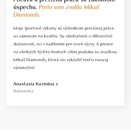
Poctivá a precízna práca sú základom
úspechu.
Preto som zvolila Mikuš
Diamonds.
Moje športové výkony sú výsledkom precíznej práce
so zámerom na kvalitu. Su obohatené o dlhoročné
skúsenosti, no s nadšením pre nové výzvy. A presne
vo všetkých týchto bodoch cítim podobu so značkou
Mikuš Diamonds, ktorá vie vykúzliť niečo naozaj
výnimočné.
Anastasia Kuzmina 2
Biatlonistka