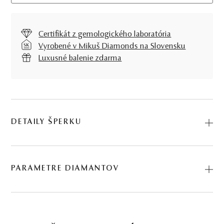
Certifikát z gemologického laboratória
Vyrobené v Mikuš Diamonds na Slovensku
Luxusné balenie zdarma
DETAILY ŠPERKU
Predstavujeme vám Náhrdelník Lynx. Na výrobu sme
použili prírodné materiály: ružové zlato, diamant. Kód:
PARAMETRE DIAMANTOV
274502032.
BRÚS
POČET
HMOTNOSŤ
ČISTOTA
0.032 ct