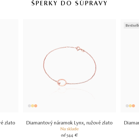
ŠPERKY DO SÚPRAVY
briliant
1
0,032 ct
I1
1 KS DIAMANTOV
14 kt
Bestsell
RUŽOVÉ ZLATO
2.35 g
VÁHA
é zlato
Diamantový náramok Lynx, ružové zlato
Diaman
Na sklade
od 544 €