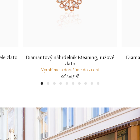
le zlato
Diamantový náhrdelník Meaning, ružové
Diaman
zlato
Vyrobíme a doručíme do 21 dní
od 1 415 €
1
2
3
4
5
6
7
8
9
10