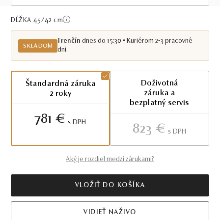
Skladom TN
DĹŽKA 45/42
cm
Trenčín
dnes do 15:30 • Kuriérom 2-3 pracovné
SKLADOM
dni.
Doživotná
Štandardná záruka
záruka a
2 roky
bezplatný servis
781 €
S DPH
823 €
S DPH
Aký je rozdiel medzi zárukami?
VLOŽIŤ DO KOŠÍKA
VIDIEŤ NAŽIVO