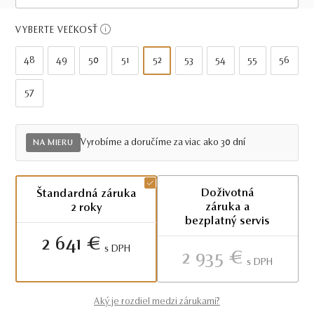
Viac ako 30 dní
VYBERTE VEĽKOSŤ
48
49
50
51
52
53
54
55
56
57
Vyrobíme a doručíme za viac ako 30 dní
NA MIERU
Doživotná
Štandardná záruka
záruka a
2 roky
bezplatný servis
2 641 €
S DPH
2 935 €
S DPH
Aký je rozdiel medzi zárukami?