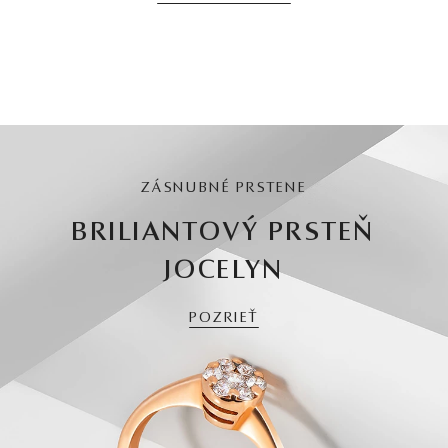
ZÁSNUBNÉ PRSTENE
BRILIANTOVÝ PRSTEŇ
JOCELYN
POZRIEŤ