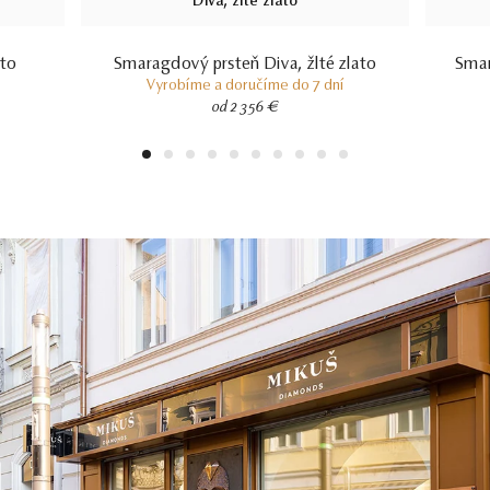
ato
Smaragdový prsteň Diva, žlté zlato
Smar
Vyrobíme a doručíme do 7 dní
od 2 356 €
1
2
3
4
5
6
7
8
9
10