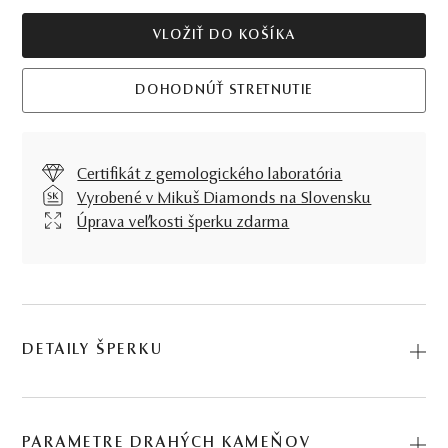
VLOŽIŤ DO KOŠÍKA
DOHODNÚŤ STRETNUTIE
Certifikát z gemologického laboratória
Vyrobené v Mikuš Diamonds na Slovensku
Úprava veľkosti šperku zdarma
DETAILY ŠPERKU
Prsteň Sunset II., v prevedení ružového zlata a nežného
ruženínu, dáva o svojej nositeľke jasnú správu, že ide o
PARAMETRE DRAHÝCH KAMEŇOV