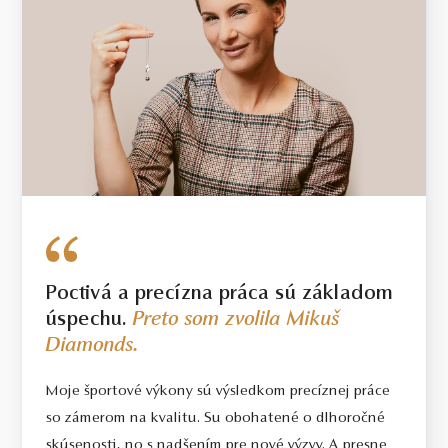
Poctivá a precízna práca sú základom
úspechu.
Preto som zvolila Mikuš
Diamonds.
Moje športové výkony sú výsledkom precíznej práce
so zámerom na kvalitu. Su obohatené o dlhoročné
skúsenosti, no s nadšením pre nové výzvy. A presne