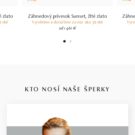
V prípade šperku vyrobeného na mieru sa môže hmotnosť
použitých drahých kameňov líšiť od uvedenej hmotnosti o 15%.
Hmotnosť drahého kovu sa pri takýchto šperkoch môže od
 zlato
Záhnedový prívesok Sunset, žlté zlato
Záhne
uvedenej hmotnosti líšiť o 20%.
0 dní
Vyrobíme a doručíme za viac ako 30 dní
Vyro
od 1 461 €
1
2
KTO NOSÍ NAŠE ŠPERKY