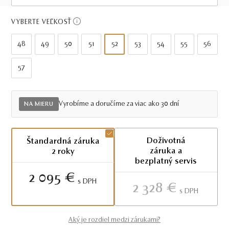
Viac ako 30 dní
VYBERTE VEĽKOSŤ
48
49
50
51
52
53
54
55
56
57
Vyrobíme a doručíme za viac ako 30 dní
NA MIERU
Doživotná
Štandardná záruka
záruka a
2 roky
bezplatný servis
2 095 €
S DPH
2 328 €
S DPH
Aký je rozdiel medzi zárukami?