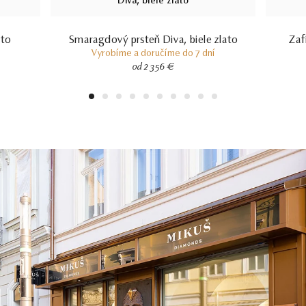
ato
Smaragdový prsteň Diva, biele zlato
Zaf
Vyrobíme a doručíme do 7 dní
od 2 356 €
1
2
3
4
5
6
7
8
9
10