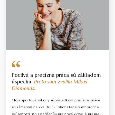
Poctivá a precízna práca sú základom
úspechu.
Preto som zvolila Mikuš
Diamonds.
Moje športové výkony sú výsledkom precíznej práce
so zámerom na kvalitu. Su obohatené o dlhoročné
skúsenosti, no s nadšením pre nové výzvy. A presne