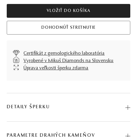
VLOŽIŤ DO KOŠÍKA
DOHODNÚŤ STRETNUTIE
Certifikát z gemologického laboratória
Vyrobené v Mikuš Diamonds na Slovensku
Úprava veľkosti šperku zdarma
DETAILY ŠPERKU
Prsteň Sunset, v prevedení žltého zlata a efektnej
záhnedy, dáva o svojej nositeľke jasnú správu, že ide o
PARAMETRE DRAHÝCH KAMEŇOV