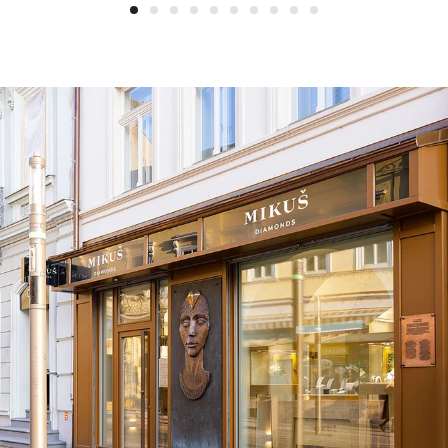
1
2
3
4
5
6
7
8
9
10