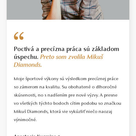
V prípade šperku vyrobeného na mieru sa môže hmotnosť
použitých drahých kameňov líšiť od uvedenej hmotnosti o 15%.
Hmotnosť drahého kovu sa pri takýchto šperkoch môže od
uvedenej hmotnosti líšiť o 20%.
Poctivá a precízna práca sú základom
úspechu.
Preto som zvolila Mikuš
Diamonds.
Moje športové výkony sú výsledkom precíznej práce
so zámerom na kvalitu. Su obohatené o dlhoročné
skúsenosti, no s nadšením pre nové výzvy. A presne
vo všetkých týchto bodoch cítim podobu so značkou
Mikuš Diamonds, ktorá vie vykúzliť niečo naozaj
výnimočné.