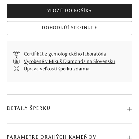
VLOŽIŤ DO KOŠÍKA
DOHODNÚŤ STRETNUTIE
Certifikát z gemologického laboratória
Vyrobené v Mikuš Diamonds na Slovensku
Úprava veľkosti šperku zdarma
DETAILY ŠPERKU
Prsteň Sunset, v prevedení bieleho zlata a mesačného
kameňa, dáva o svojej nositeľke jasnú správu, že ide o
PARAMETRE DRAHÝCH KAMEŇOV