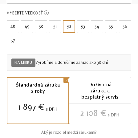
Viac ako 30 dní
VYBERTE VEĽKOSŤ
48
49
50
51
52
53
54
55
56
57
Vyrobíme a doručíme za viac ako 30 dní
NA MIERU
Doživotná
Štandardná záruka
záruka a
2 roky
bezplatný servis
1 897 €
S DPH
2 108 €
S DPH
Aký je rozdiel medzi zárukami?