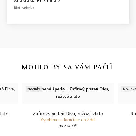
Anastasia Kuzmina 2
Biatlonistka
MOHLO BY SA VÁM PÁČIŤ
Novinka
Novink
lato
Zafírový prsteň Diva, ružové zlato
Ru
Vyrobíme a doručíme do 7 dní
od 2 401 €