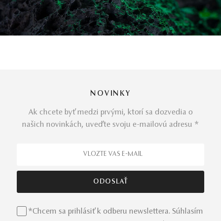
NOVINKY
Ak chcete byť medzi prvými, ktorí sa dozvedia o
našich novinkách, uveďte svoju e-mailovú adresu *
*Chcem sa prihlásiť k odberu newslettera. Súhlasím