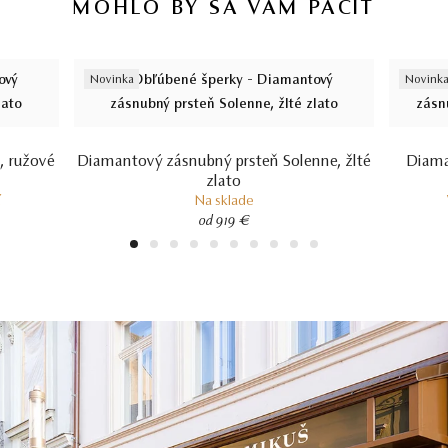
MOHLO BY SA VÁM PÁČIŤ
Novinka
Novink
, ružové
Diamantový zásnubný prsteň Solenne, žlté
Diama
zlato
í
Na sklade
od 919 €
1
2
3
4
5
6
7
8
9
10