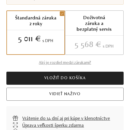
Doživotná
Štandardná záruka
záruka a
2 roky
bezplatný servis
5 011 €
S DPH
5 568 €
S DPH
Aký je rozdiel medzi zárukami?
VLOŽIŤ DO KOŠÍKA
VIDIEŤ NAŽIVO
Vrátenie do 14 dní aj pri kúpe v klenotníctve
Úprava veľkosti šperku zdarma