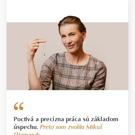
ŽLTÉ ZLATO
3.09 g
VÁHA
Poctivá a precízna práca sú základom
úspechu.
Preto som zvolila Mikuš