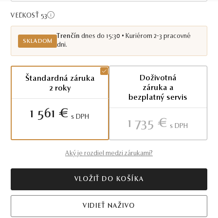
Skladom TN
VEĽKOSŤ 53
Trenčín
dnes do 15:30 • Kuriérom 2-3 pracovné
SKLADOM
dni.
Doživotná
Štandardná záruka
záruka a
2 roky
bezplatný servis
1 561 €
S DPH
1 735 €
S DPH
Aký je rozdiel medzi zárukami?
VLOŽIŤ DO KOŠÍKA
VIDIEŤ NAŽIVO