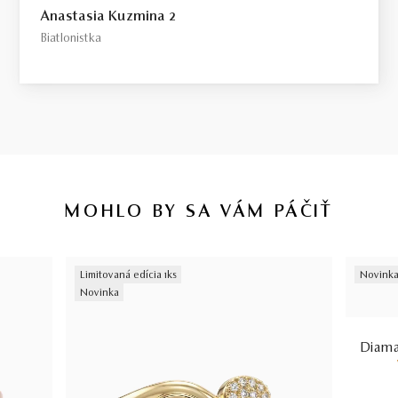
Anastasia Kuzmina 2
Biatlonistka
MOHLO BY SA VÁM PÁČIŤ
Limitovaná edícia 1ks
Novink
Novinka
Diaman