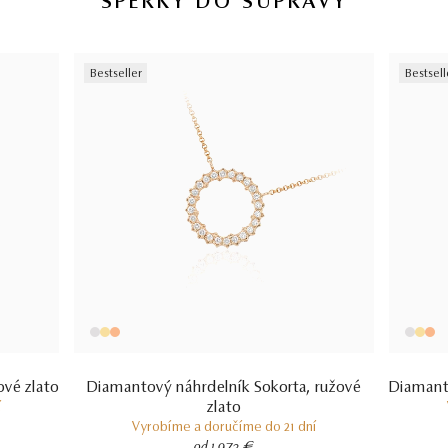
ŠPERKY DO SÚPRAVY
briliant
20
∑ 0,148 ct
VS2 - SI1
20 KS DIAMANTOV
14 kt
Bestseller
Bestsell
RUŽOVÉ ZLATO
2.19 g
VÁHA
ové zlato
Diamantový náhrdelník Sokorta, ružové
Diamanto
zlato
í
Vyrobíme a doručíme do 21 dní