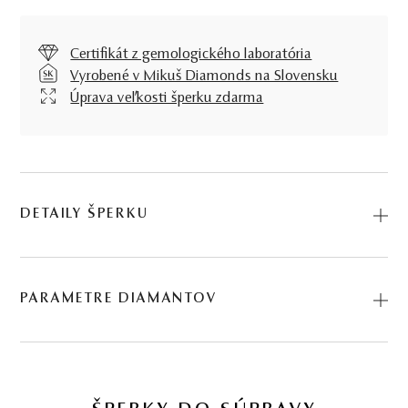
Certifikát z gemologického laboratória
Vyrobené v Mikuš Diamonds na Slovensku
Úprava veľkosti šperku zdarma
DETAILY ŠPERKU
Predstavujeme vám Prsteň Sokorta. Na výrobu sme použili
prírodné materiály: ružové zlato, diamant. Kód:
PARAMETRE DIAMANTOV
224502122.
BRÚS
POČET
HMOTNOSŤ
ČISTOTA
0.148 ct