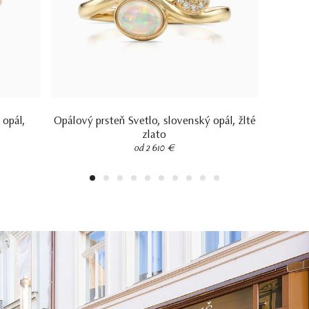
 opál,
Opálový prsteň Svetlo, slovenský opál, žlté
zlato
od 2 610 €
1
2
3
4
5
6
7
8
9
10