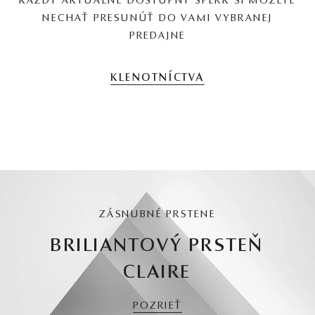
KAŽDÝ AKTUÁLNE DOSTUPNÝ ŠPERK SI MÔŽETE
NECHAŤ PRESUNÚŤ DO VAMI VYBRANEJ
PREDAJNE
KLENOTNÍCTVA
ZÁSNUBNÉ PRSTENE
BRILIANTOVÝ PRSTEŇ
CLAIRE
POZRIEŤ