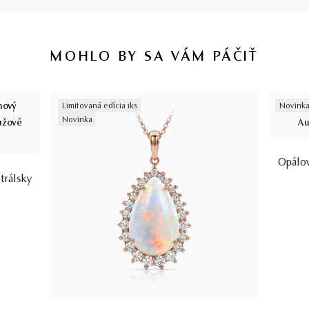
MOHLO BY SA VÁM PÁČIŤ
Limitovaná edícia 1ks
Novink
Novinka
Opálov
trálsky