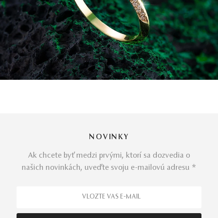
NOVINKY
Ak chcete byť medzi prvými, ktorí sa dozvedia o
našich novinkách, uveďte svoju e-mailovú adresu *