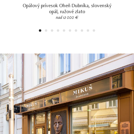
Opálový prívesok Oheň Dubníka, slovenský
opál, ružové zlato
nad 12 000 €
1
2
3
4
5
6
7
8
9
10