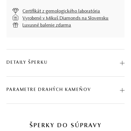
Certifikát z gemologického laboratória
Vyrobené v Mikuš Diamonds na Slovensku
Luxusné balenie zdarma
DETAILY ŠPERKU
Prívesok Sunset, v prevedení ružového zlata a tajomnej
záhnedy, dáva o svojej nositeľke jasnú správu, že ide o
PARAMETRE DRAHÝCH KAMEŇOV
ženu hrdú, sebaistú, vedomú si svojej hodnoty. A takou
ste predsa aj Vy! Kód: 245762001_ZHN.
DRUH
POČET
HMOTNOSŤ
PÔVOD
9.22 ct
záhneda
*
1
9,22 ct
Prírodný
ŠPERKY DO SÚPRAVY