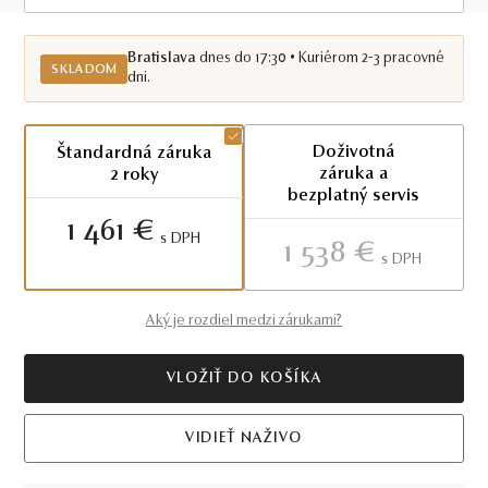
Skladom BA
Bratislava
dnes do 17:30 • Kuriérom 2-3 pracovné
SKLADOM
dni.
Doživotná
Štandardná záruka
záruka a
2 roky
bezplatný servis
1 461 €
S DPH
1 538 €
S DPH
Aký je rozdiel medzi zárukami?
VLOŽIŤ DO KOŠÍKA
VIDIEŤ NAŽIVO