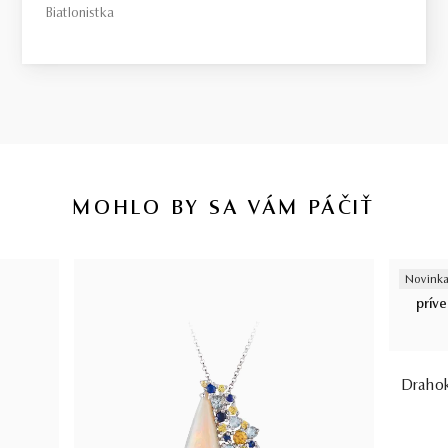
Biatlonistka
MOHLO BY SA VÁM PÁČIŤ
Novink
Drahok