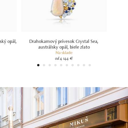
ský opál,
Drahokamový prívesok Crystal Sea,
austrálsky opál, biele zlato
Na sklade
od 4 144 €
1
2
3
4
5
6
7
8
9
10