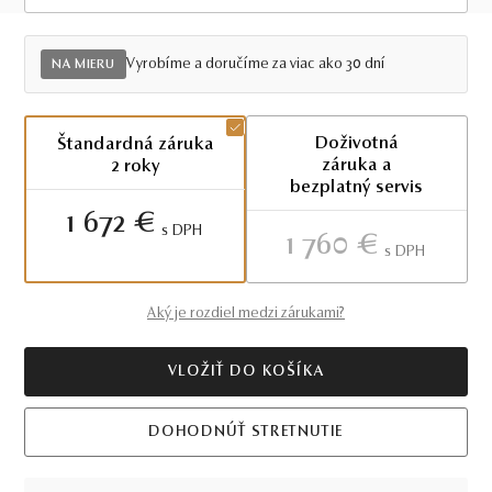
Viac ako 30 dní
Vyrobíme a doručíme za viac ako 30 dní
NA MIERU
Doživotná
Štandardná záruka
záruka a
2 roky
bezplatný servis
1 672 €
S DPH
1 760 €
S DPH
Aký je rozdiel medzi zárukami?
VLOŽIŤ DO KOŠÍKA
DOHODNÚŤ STRETNUTIE